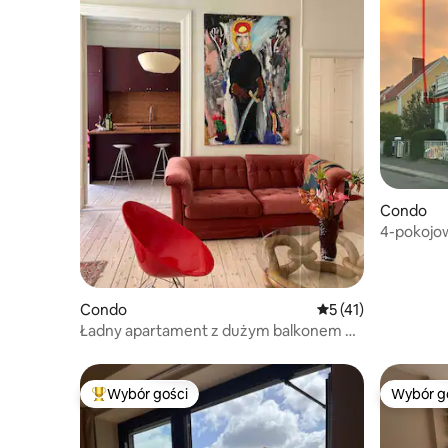
Condo
4-pokojo
parking
Condo
Średnia ocena: 5 na 
5 (41)
Ładny apartament z dużym balkonem w
centrum Göteborga
Wybór gości
Wybór g
Najpopularniejsze z kategorii Wybór gości
Wybór g