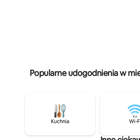
zaledwie 
Namiot glampingowy 25 m2 • Duży ogród
spaceru z
• Taras z daszkiem • Klimatyzacja +
restauracj
ogrzewanie podłogowe • WI-FI • Grill
Na miejsc
gazowy • NETFLIX/HBO • Prysznic/wanna
sypialnia
• Pralka/suszarka • Pościel/ręczniki •
osoby, a 
Materace z pianki Memory Foam •
Jest w pe
2 rowery w lecie • 2 leżaki • Kominek •
Prysznic na świeżym powietrzu
z podgrzewaną wodą
Popularne udogodnienia w mie
Kuchnia
Wi-F
Inne cieka