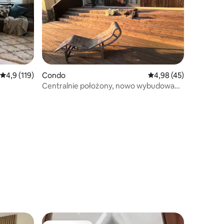
Średnia ocena: 4,9 na 5, liczba recenzji: 119
4,9 (119)
Condo
Średnia ocena: 4,98 na 
4,98 (45)
Centralnie położony, nowo wybudowany
z dużym tarasem