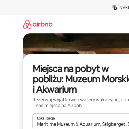
Przejdź
Niek
do
treści
Miejsca na pobyt w
pobliżu: Muzeum Morski
i Akwarium
Rezerwuj wyjątkowe kwatery wakacyjne, do
i inne miejsca na Airbnb
Lokalizacja
Gdy wyniki będą dostępne, możesz poruszać się p