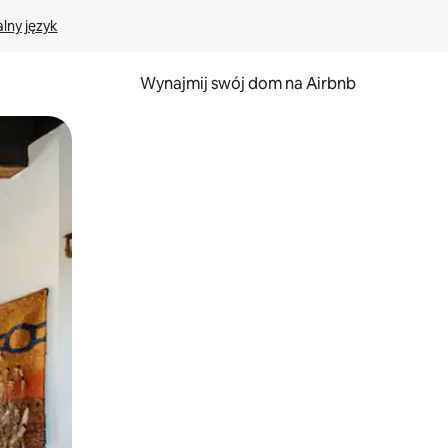
lny język
Wynajmij swój dom na Airbnb
e za pomocą gestów dotykowych lub przesuwania.