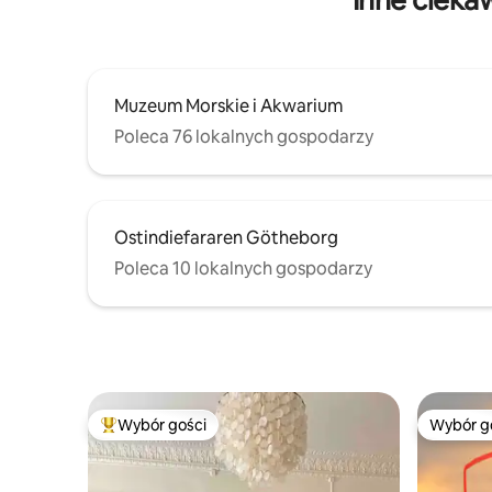
Muzeum Morskie i Akwarium
Poleca 76 lokalnych gospodarzy
Ostindiefararen Götheborg
Poleca 10 lokalnych gospodarzy
Wybór gości
Wybór g
Najpopularniejsze z kategorii Wybór gości
Wybór g