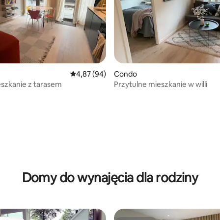
Średnia ocena: 4,87 na 5, liczba recenzji: 94
4,87 (94)
Condo
szkanie z tarasem
Przytulne mieszkanie w willi
5, liczba recenzji: 45
Domy do wynajęcia dla rodziny