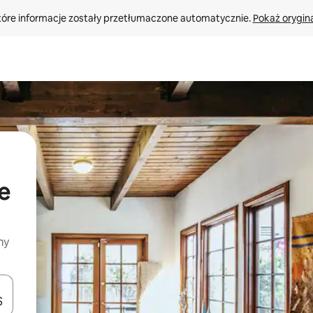
tóre informacje zostały przetłumaczone automatycznie. 
Pokaż orygina
e
my
o nich za pomocą klawiszy strzałek w górę i w dół lub przeglądać j