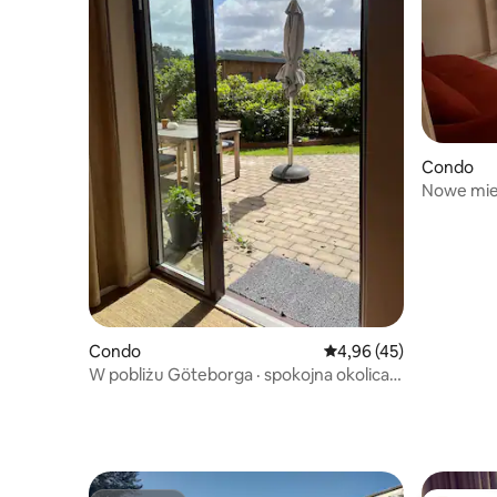
Condo
Nowe mie
Condo
Średnia ocena: 4,96 na 
4,96 (45)
W pobliżu Göteborga · spokojna okolica ·
prywatny parking