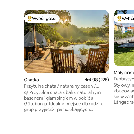
Wybór gości
Wybór
Najpopularniejsze z kategorii Wybór gości
Najpopul
Mały dom
Fantastyc
Chatka
Średnia ocena: 4,98 na 5
4,98 (225)
sypialnią 
Stylowy, 
Przytulna chata / naturalny basen /
zbudowan
jacuzzi / w pobliżu Göteborga
🌿 Przytulna chata z bali z naturalnym
się w zac
basenem i glampingiem w pobliżu
Långedrag
Göteborga. Idealne miejsce dla rodzin,
mieszkaniowej. Doja
grup przyjaciół i par szukających
miasta lu
romantycznego pobytu, które kochają
zajmuje o
naturę i lubią komfort. • W pełni
tramwajow
wyposażona kuchnia • Jacuzzi opalane
odległośc
drewnem • Zwierzęta mile widziane •