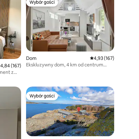
Wybór gości
Wybór gości
Dom
Średnia ocena: 4,93 na 5
4,93 (167)
Ekskluzywny dom, 4 km od centrum
rednia ocena: 4,84 na 5, liczba recenzji: 167
4,84 (167)
Göteborga
ment z
Wybór gości
Wybór gości