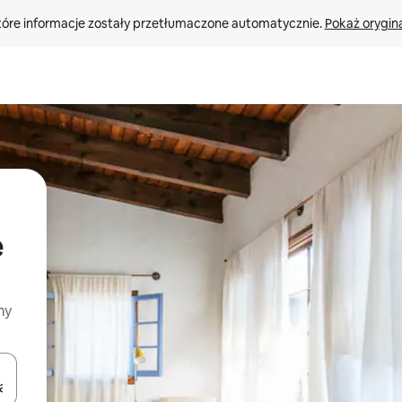
tóre informacje zostały przetłumaczone automatycznie. 
Pokaż orygina
e
my
o nich za pomocą klawiszy strzałek w górę i w dół lub przeglądać j