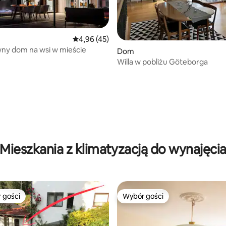
, liczba recenzji: 156
Średnia ocena: 4,96 na 5, liczba recenzji: 45
4,96 (45)
ny dom na wsi w mieście
Dom
Willa w pobliżu Göteborga
Mieszkania z klimatyzacją do wynajęci
 gości
Wybór gości
arniejsze z kategorii Wybór gości
Wybór gości