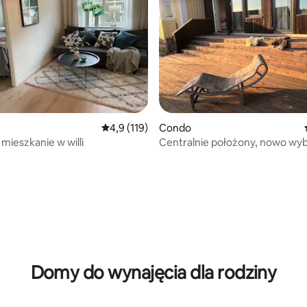
Średnia ocena: 4,9 na 5, liczba recenzji: 119
4,9 (119)
Condo
mieszkanie w willi
Centralnie położony, nowo w
z dużym tarasem
5, liczba recenzji: 45
Domy do wynajęcia dla rodziny