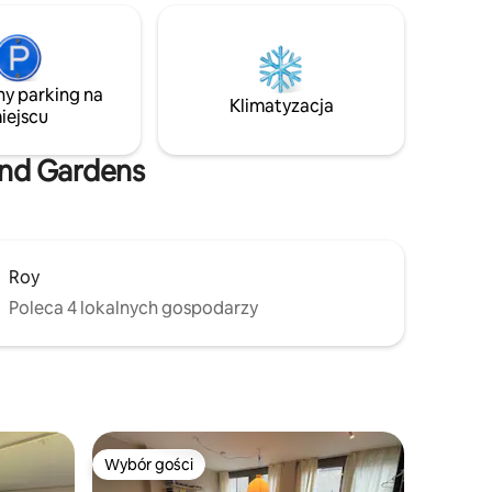
których można spacerować lub
w których można łowić ryby. Jeśli jest za
cicho, Göteborg jest oddalony o zaledwie
20 minut jazdy samochodem. Możesz
ny parking na
też pojechać autobusem, który odjeżdża
Klimatyzacja
iejscu
m •
5 minut od domu. Centrum Mölnlycke
oddalone jest o 5 km. Dojazd do lotniska
Landvetter zajmuje 23 minuty.
and Gardens
Serdecznie witamy!
Roy
Poleca 4 lokalnych gospodarzy
Wybór gości
Wybór gości
Wybór gości