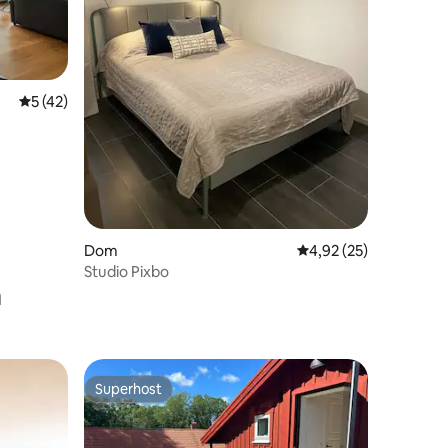
Średnia ocena: 5 na 5, liczba recenzji: 42
5 (42)
Dom
Średnia ocena: 4,92 na 
4,92 (25)
Studio Pixbo
a
Superhost
Superhost