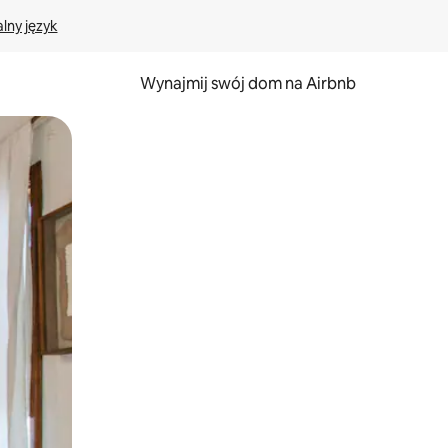
lny język
Wynajmij swój dom na Airbnb
e za pomocą gestów dotykowych lub przesuwania.