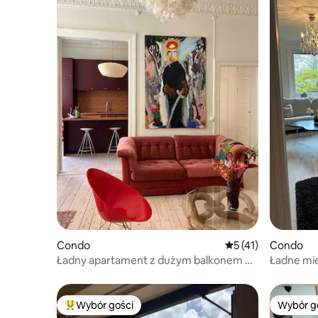
Condo
Średnia ocena: 5 na 
5 (41)
Condo
Ładny apartament z dużym balkonem w
Ładne mi
centrum Göteborga
ogrodem 
Wybór gości
Wybór g
Najpopularniejsze z kategorii Wybór gości
Wybór g