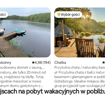
ości
Wybór gości
ości
Najpopularniejsze z kategorii 
, liczba recenzji: 181
ścinny
Średnia ocena: 4,98 na 5, liczba recenzji: 194
4,98 (194)
Chatka
Ś
udowany domek z sauną,
Przytulna chata / naturalny bas
własnym pomostem
jacuzzi / w pobliżu Göteborga
natury, ale tylko 20 minut od
🌿 Przytulna chata z bali z nat
 znajdziesz tę idyllę. Tutaj
basenem i glampingiem w pobl
godnie mieszkać w nowo
Göteborga. Idealne miejsce dla
anym domu gościnnym z
grup przyjaciół i par szukającyc
jscach na pobyt wakacyjnych w pobli
m, sauną opalaną drewnem i
romantycznego pobytu, które 
kół całego domu znajduje się
naturę i lubią komfort. • W pełni
. Poniżej znajduje się przytulna
wyposażona kuchnia • Jacuzzi opalane
50 m) do prywatnego pomostu,
drewnem • Zwierzęta mile widz