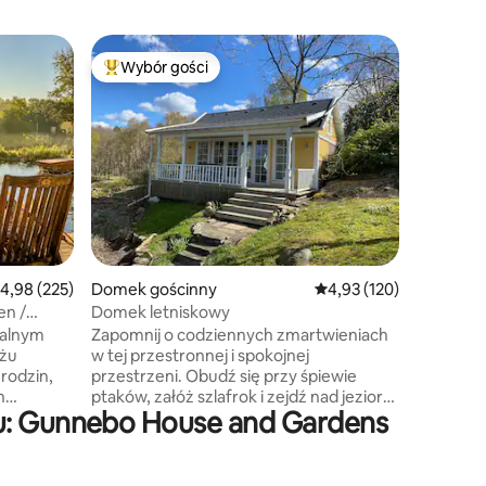
Chatka
Wybór gości
Wybór
Wybór gości
Najpopularniejsze z kategorii Wybór gości
Najpopu
Sjöstuga
Miejsce t
otoczeniu
Hindås, l
Borås. P
względu n
natury. M
dla par,
pojedynk
służbowo
rednia ocena: 4,98 na 5, liczba recenzji: 225
4,98 (225)
Domek gościnny
Średnia ocena: 4,93 na 5
4,93 (120)
około 30
przynale
en /
Domek letniskowy
prysznice
uralnym
Zapomnij o codziennych zmartwieniach
metrów 
iżu
w tej przestronnej i spokojnej
bezpłatni
 rodzin,
przestrzeni. Obudź się przy śpiewie
warunki 
h
ptaków, załóż szlafrok i zejdź nad jezioro,
wypożycz
żu: Gunnebo House and Gardens
kochają
aby popływać. Zjedz śniadanie na
werandzie i zaplanuj malowniczą
wędrówkę lub wycieczkę naszą
iane •
kajakiem. Jest tu wiele jezior, wokół