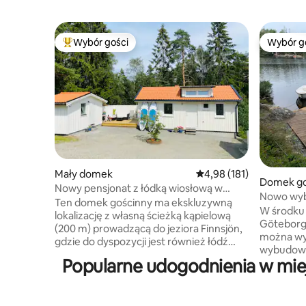
Wybór gości
Wybór g
Najpopularniejsze z kategorii Wybór gości
Wybór g
Mały domek
Średnia ocena: 4,98 na 5
4,98 (181)
Domek go
Nowy pensjonat z łódką wiosłową w
Nowo wyb
pobliżu jeziora kąpielowego 15 min od
Ten domek gościnny ma ekskluzywną
wanną i 
W środku 
Göteborga
lokalizację z własną ścieżką kąpielową
Göteborga,
(200 m) prowadzącą do jeziora Finnsjön,
można wy
gdzie do dyspozycji jest również łódź
wybudow
wiosłowa. Można wypożyczyć deski SUP.
Popularne udogodnienia w mie
kominkie
Znajdują się tu piękne kąpieliska, trasy do
wanną. Wo
biegania, oświetlone trasy do biegania,
duży taras
siłownia na świeżym powietrzu, trasy
ścieżka (