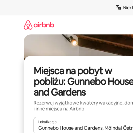
Przejdź
Niek
do
treści
Miejsca na pobyt w
pobliżu: Gunnebo Hous
and Gardens
Rezerwuj wyjątkowe kwatery wakacyjne, do
i inne miejsca na Airbnb
Lokalizacja
Gdy wyniki będą dostępne, możesz poruszać się p