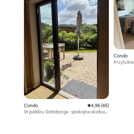
Condo
Przytulne 
Condo
Średnia ocena: 4,96 na 
4,96 (45)
W pobliżu Göteborga · spokojna okolica ·
prywatny parking