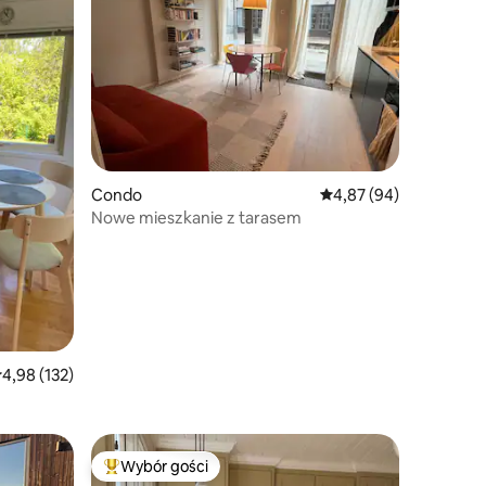
Condo
Średnia ocena: 4,87 na 
4,87 (94)
Nowe mieszkanie z tarasem
rednia ocena: 4,98 na 5, liczba recenzji: 132
4,98 (132)
Wybór gości
Najpopularniejsze z kategorii Wybór gości