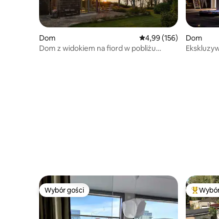
Dom
Średnia ocena: 4,99 na 5
4,99 (156)
Dom
Dom z widokiem na fiord w pobliżu
Ekskluzyw
Göteborga
Wybór gości
Wybór
Wybór gości
Najpopul