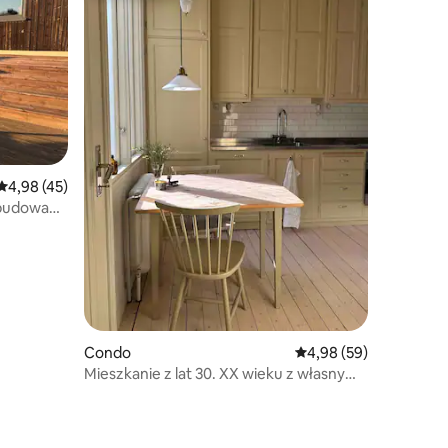
Średnia ocena: 4,98 na 5, liczba recenzji: 45
4,98 (45)
ybudowany
Condo
Średnia ocena: 4,98 na 
4,98 (59)
Mieszkanie z lat 30. XX wieku z własnym
tarasem w pobliżu Liseberg