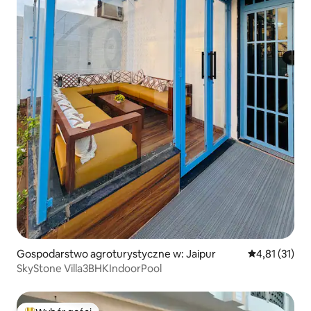
Gospodarstwo agroturystyczne w: Jaipur
Średnia ocena:
4,81 (31)
SkyStone Villa3BHKIndoorPool