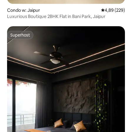
Condo w: Jaipur
Średnia ocena: 
4,89 (229)
Luxurious Boutique 2BHK Flat in Bani Park, Jaipur
Superhost
Superhost