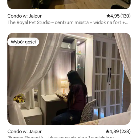
Condo w: Jaipur
Średnia ocena: 
4,95 (130)
The Royal Pvt Studio – centrum miasta + widok na fort +
Wi-Fi + siłownia
Wybór gości
Wybór gości
Condo w: Jaipur
Średnia ocena: 
4,89 (228)
Plumex Eleganté – luksusowe studio z 1 sypialnią w