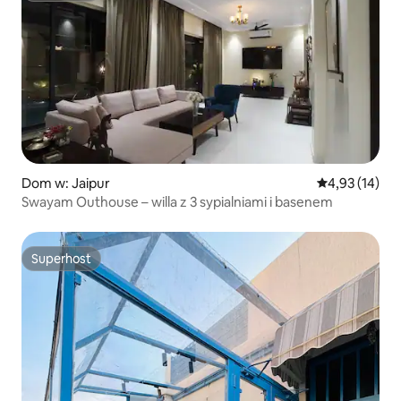
Dom w: Jaipur
Średnia ocena:
4,93 (14)
Swayam Outhouse – willa z 3 sypialniami i basenem
Superhost
Superhost