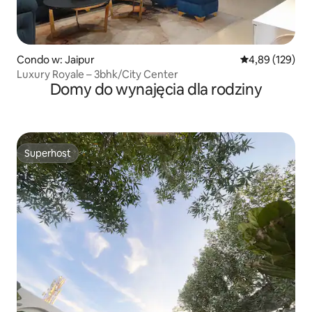
Condo w: Jaipur
Średnia ocena: 
4,89 (129)
Luxury Royale – 3bhk/City Center
Domy do wynajęcia dla rodziny
Superhost
Superhost