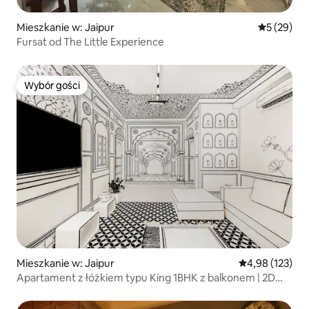
Mieszkanie w: Jaipur
Średnia oce
5 (29)
Fursat od The Little Experience
Wybór gości
Wybór gości
Mieszkanie w: Jaipur
Średnia ocena: 
4,98 (123)
Apartament z łóżkiem typu King 1BHK z balkonem | 2D
Lalluji Luxe