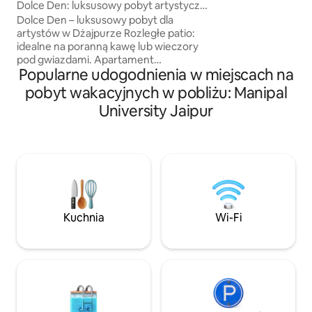
wewnątrz i na zew
Dolce Den: luksusowy pobyt artystyczny
powierzchni 1200 
od Artive Stays
Dolce Den – luksusowy pobyt dla
kuchnia. Rozkosz
artystów w Dżajpurze Rozległe patio:
sprzątaniem, opcj
idealne na poranną kawę lub wieczory
szefa kuchni i b
pod gwiazdami. Apartament
dostawami zomato
Popularne udogodnienia w miejscach na
rozrywkowy: najnowocześniejszy
projektor i elegancki stół bilardowy
pobyt wakacyjnych w pobliżu: Manipal
zapewniają najlepszą zabawę.
University Jaipur
Luksusowe sypialnie: • Lunar Retreat:
odpoczynek w otoczeniu sztuki
inspirowanej światłem księżyca
i spokojnych murali. • Apartament
Flamingo: żywy luksus inspirowany
flamingami Otwarta kuchnia i bar dla
smakoszy: elegancka przestrzeń do
kulinarnych kreacji i stylowego
Kuchnia
Wi-Fi
delektowania się napojami Dolce Den
łączy spokój i bogactwo, aby zapewnić
niezapomniane wrażenia.