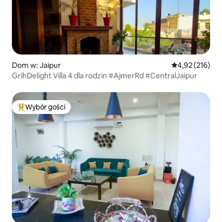
Dom w: Jaipur
Średnia ocena: 
4,92 (216)
GrihDelight Villa 4 dla rodzin #AjmerRd #CentralJaipur
Wybór gości
Najpopularniejsze z kategorii Wybór gości