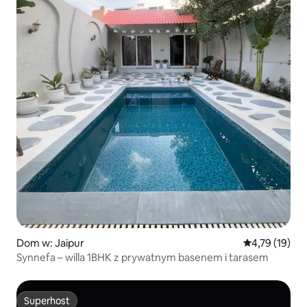
Dom w: Jaipur
Średnia ocena:
4,79 (19)
Synnefa – willa 1BHK z prywatnym basenem i tarasem
Superhost
Superhost