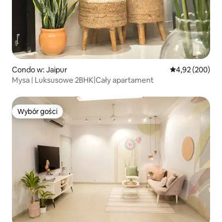
Condo w: Jaipur
Średnia ocena: 
4,92 (200)
Mysa | Luksusowe 2BHK|Cały apartament
Wybór gości
Wybór gości