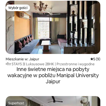
Wybór gości
Wybór gości
Mieszkanie w: Jaipur
Średnia oc
5 (9)
मीत STAYS 3| Luksusowe 2BHK | Przestronne i wygodne
Inne świetne miejsca na pobyty
wakacyjne w pobliżu Manipal University
Jaipur
Superhost
Superhost