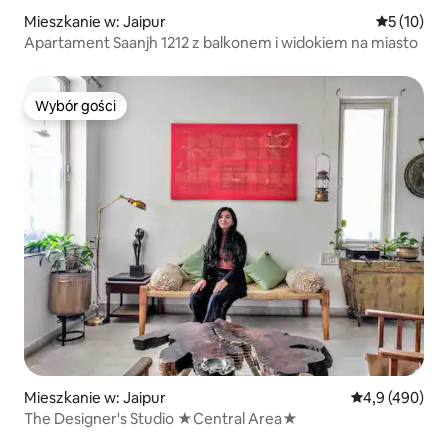
Mieszkanie w: Jaipur
Średnia oce
5 (10)
Apartament Saanjh 1212 z balkonem i widokiem na miasto
Wybór gości
Wybór gości
Mieszkanie w: Jaipur
Średnia ocena:
4,9 (490)
The Designer's Studio ★Central Area★