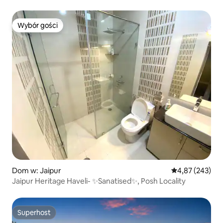
Wybór gości
Wybór gości
Dom w: Jaipur
Średnia ocena: 
4,87 (243)
Jaipur Heritage Haveli- ✨Sanatised✨, Posh Locality
Superhost
Superhost