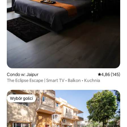
Condo w: Jaipur
Średnia ocena: 
4,86 (145)
The Eclipse Escape | Smart TV • Balkon • Kuchnia
Wybór gości
Wybór gości