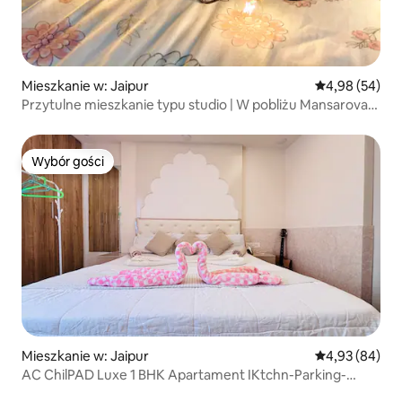
Mieszkanie w: Jaipur
Średnia ocena:
4,98 (54)
Przytulne mieszkanie typu studio | W pobliżu Mansarovar
Extension
Wybór gości
Wybór gości
Mieszkanie w: Jaipur
Średnia ocena:
4,93 (84)
AC ChilPAD Luxe 1 BHK Apartament IKtchn-Parking-
CityHUB