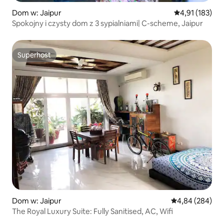
Dom w: Jaipur
Średnia ocena: 
4,91 (183)
Spokojny i czysty dom z 3 sypialniami| C-scheme, Jaipur
Superhost
Superhost
Dom w: Jaipur
Średnia ocena: 4
4,84 (284)
The Royal Luxury Suite: Fully Sanitised, AC, Wifi