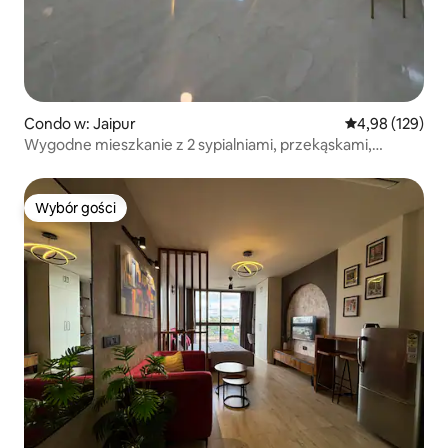
Condo w: Jaipur
Średnia ocena: 
4,98 (129)
Wygodne mieszkanie z 2 sypialniami, przekąskami,
Netflixem i falownikiem
Wybór gości
Wybór gości