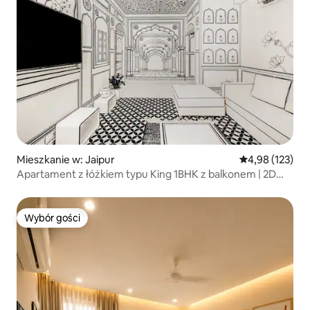
Mieszkanie w: Jaipur
Średnia ocena: 
4,98 (123)
Apartament z łóżkiem typu King 1BHK z balkonem | 2D
Lalluji Luxe
Wybór gości
Wybór gości