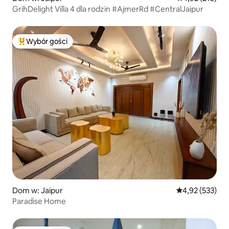
GrihDelight Villa 4 dla rodzin #AjmerRd #CentralJaipur
Wybór gości
Najpopularniejsze z kategorii Wybór gości
Dom w: Jaipur
Średnia ocena: 
4,92 (533)
Paradise Home