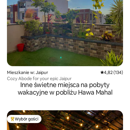
Mieszkanie w: Jaipur
Średnia ocena: 
4,82 (134)
Cozy Abode for your epic Jaipur
Inne świetne miejsca na pobyty
wakacyjne w pobliżu Hawa Mahal
Wybór gości
Najpopularniejsze z kategorii Wybór gości