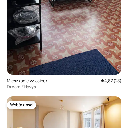
Mieszkanie w: Jaipur
Średnia ocena:
4,87 (23)
Dream Eklavya
Wybór gości
Wybór gości