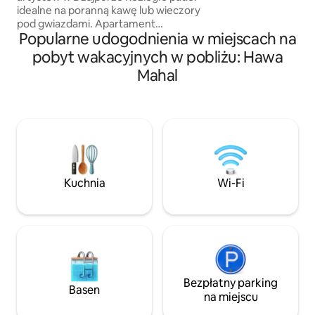
być 1 lub 2 minuty
idealne na poranną kawę lub wieczory
są akceptowani ze
pod gwiazdami. Apartament
Popularne udogodnienia w miejscach na
rozrywkowy: najnowocześniejszy
projektor i elegancki stół bilardowy
pobyt wakacyjnych w pobliżu: Hawa
zapewniają najlepszą zabawę.
Mahal
Luksusowe sypialnie: • Lunar Retreat:
odpoczynek w otoczeniu sztuki
inspirowanej światłem księżyca
i spokojnych murali. • Apartament
Flamingo: żywy luksus inspirowany
flamingami Otwarta kuchnia i bar dla
smakoszy: elegancka przestrzeń do
kulinarnych kreacji i stylowego
Kuchnia
Wi-Fi
delektowania się napojami Dolce Den
łączy spokój i bogactwo, aby zapewnić
niezapomniane wrażenia.
Bezpłatny parking
Basen
na miejscu