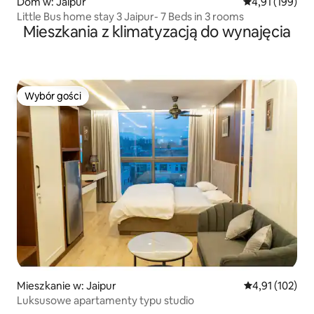
Dom w: Jaipur
Średnia ocena: 
4,91 (199)
Little Bus home stay 3 Jaipur- 7 Beds in 3 rooms
Mieszkania z klimatyzacją do wynajęcia
Wybór gości
Wybór gości
Mieszkanie w: Jaipur
Średnia ocena: 
4,91 (102)
Luksusowe apartamenty typu studio