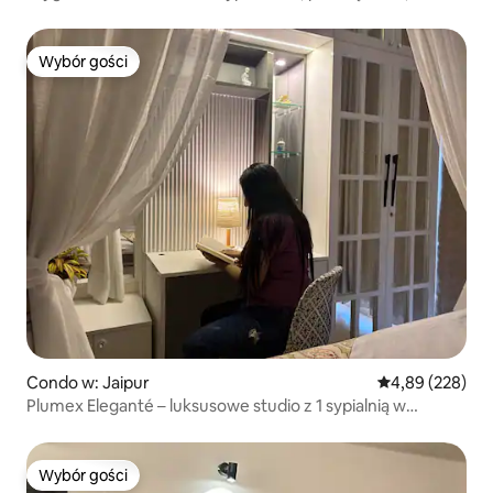
Netflixem i falownikiem
Wybór gości
Wybór gości
Condo w: Jaipur
Średnia ocena: 
4,89 (228)
Plumex Eleganté – luksusowe studio z 1 sypialnią w
centrum miasta
Wybór gości
Wybór gości