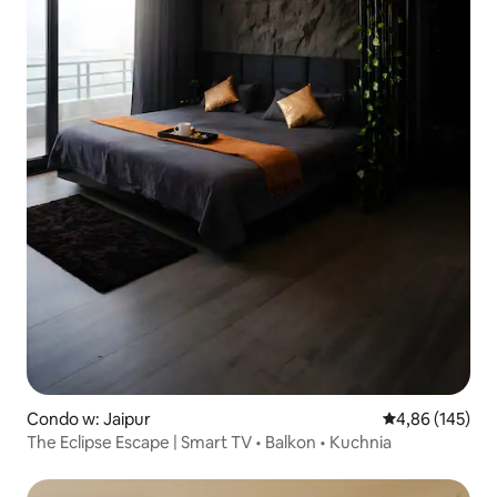
Condo w: Jaipur
Średnia ocena: 
4,86 (145)
The Eclipse Escape | Smart TV • Balkon • Kuchnia