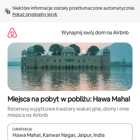
Przejdź
Niektóre informacje zostały przetłumaczone automatycznie. 
do
Pokaż oryginalny język
treści
Wynajmij swój dom na Airbnb
Miejsca na pobyt w pobliżu: Hawa Mahal
Rezerwuj wyjątkowe kwatery wakacyjne, domy i inne
miejsca na Airbnb
Lokalizacja
Gdy wyniki będą dostępne, możesz poruszać się po nich za pom