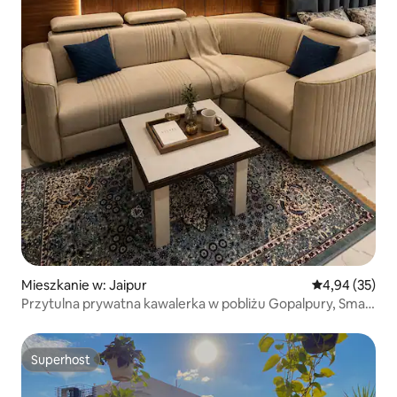
Mieszkanie w: Jaipur
Średnia ocena:
4,94 (35)
Przytulna prywatna kawalerka w pobliżu Gopalpury, Smart
TV
Superhost
Superhost