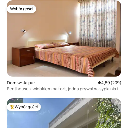
Wybór gości
Wybór gości
Dom w: Jaipur
Średnia ocena: 4
4,89 (209)
Penthouse z widokiem na fort, jedna prywatna sypialnia i
kuchnia
Wybór gości
Najpopularniejsze z kategorii Wybór gości