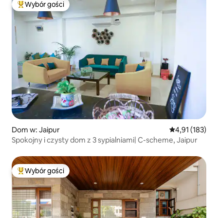
Wybór gości
Najpopularniejsze z kategorii Wybór gości
Dom w: Jaipur
Średnia ocena: 
4,91 (183)
Spokojny i czysty dom z 3 sypialniami| C-scheme, Jaipur
Wybór gości
Najpopularniejsze z kategorii Wybór gości