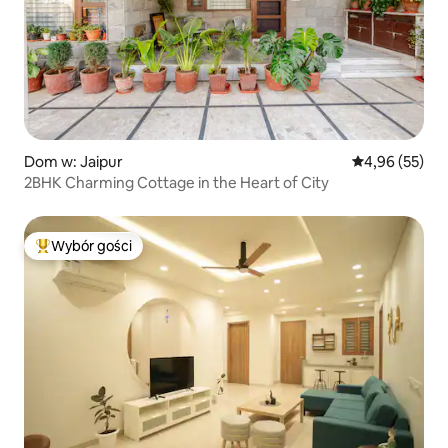
Dom w: Jaipur
Średnia ocena:
4,96 (55)
2BHK Charming Cottage in the Heart of City
Wybór gości
Najpopularniejsze z kategorii Wybór gości