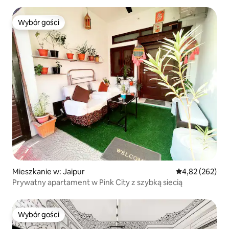
Wybór gości
Wybór gości
Mieszkanie w: Jaipur
Średnia ocena: 
4,82 (262)
Prywatny apartament w Pink City z szybką siecią
Wybór gości
Wybór gości