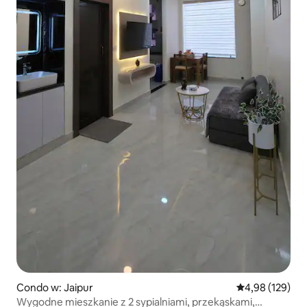
Condo w: Jaipur
Średnia ocena: 
4,98 (129)
Wygodne mieszkanie z 2 sypialniami, przekąskami,