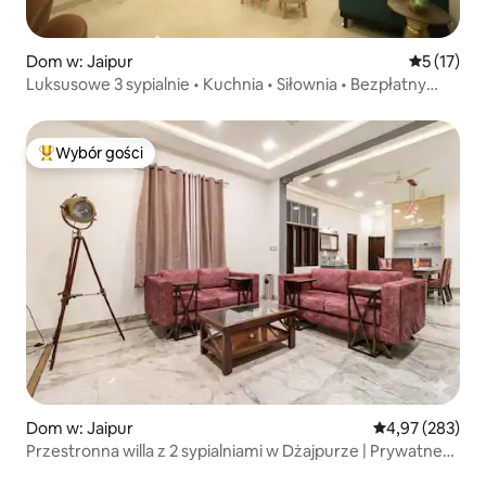
Dom w: Jaipur
Średnia oce
5 (17)
Luksusowe 3 sypialnie • Kuchnia • Siłownia • Bezpłatny
parking
Wybór gości
Najpopularniejsze z kategorii Wybór gości
Dom w: Jaipur
Średnia ocena: 
4,97 (283)
Przestronna willa z 2 sypialniami w Dżajpurze | Prywatne
jacuzzi