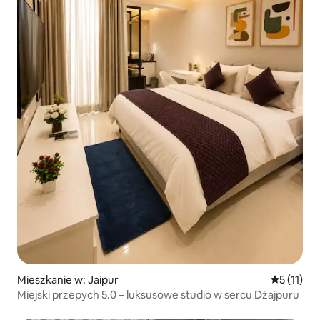
Mieszkanie w: Jaipur
Średnia oc
5 (11)
Miejski przepych 5.0 – luksusowe studio w sercu Dżajpuru