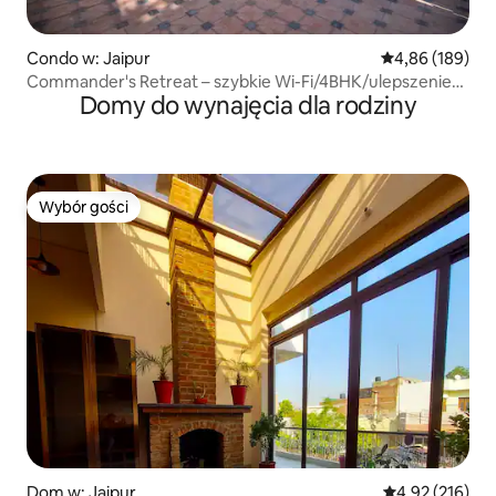
Condo w: Jaipur
Średnia ocena: 
4,86 (189)
Commander's Retreat – szybkie Wi-Fi/4BHK/ulepszenie
Domy do wynajęcia dla rodziny
w 2024 roku
Wybór gości
Wybór gości
Dom w: Jaipur
Średnia ocena: 
4,92 (216)