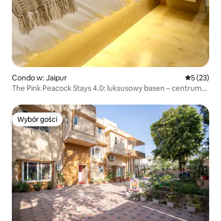
Condo w: Jaipur
Średnia oce
5 (23)
The Pink Peacock Stays 4.0: luksusowy basen – centrum
miasta
Wybór gości
Wybór gości