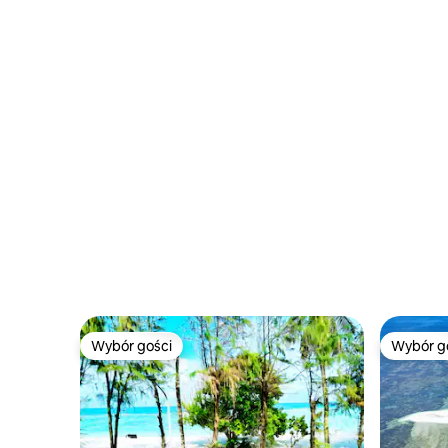
odbiór z lotniska | Plaża 5 min
ocean i 
Wybór gości
Wybór g
Wybór gości
Wybór g