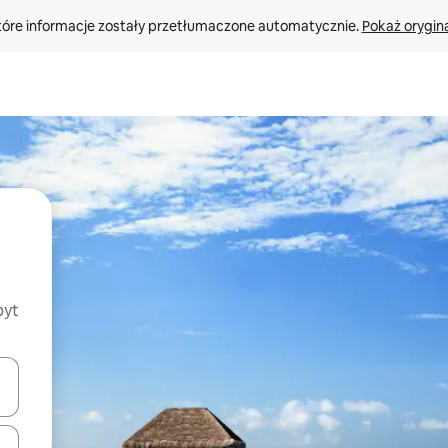
tóre informacje zostały przetłumaczone automatycznie. 
Pokaż orygina
byt
o nich za pomocą klawiszy strzałek w górę i w dół lub przeglądać j