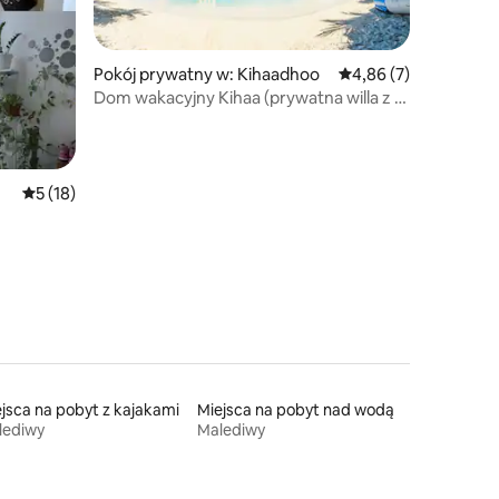
Pokój prywatny w: Kihaadhoo
Średnia ocena: 4,86 na
4,86 (7)
Dom wakacyjny Kihaa (prywatna willa z 4
pokojami)
Średnia ocena: 5 na 5, liczba recenzji: 18
5 (18)
jsca na pobyt z kajakami
Miejsca na pobyt nad wodą
lediwy
Malediwy