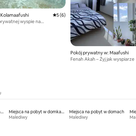
 Kolamaafushi
Średnia ocena: 5 na 5, liczba recenzji: 6
5 (6)
rywatnej wyspie na
ch
 5, liczba recenzji: 8
Pokój prywatny w: Maafushi
Fenah Akah – Żyj jak wyspiarze
u
Miejsca na pobyt w apartamentach z obsługą
Miejsca na pobyt w domkach ekologicznych na łonie przyrody
Miejsca na pobyt w domach
Mie
Malediwy
Malediwy
Ma