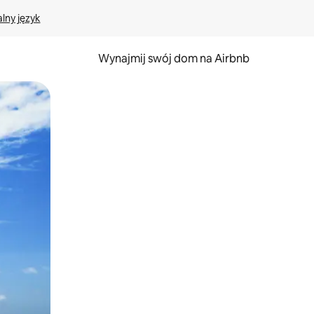
lny język
Wynajmij swój dom na Airbnb
e za pomocą gestów dotykowych lub przesuwania.