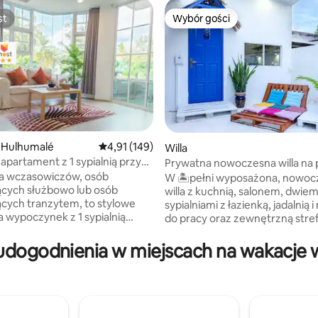
st
Wybór gości
st
Wybór gości
 Hulhumalé
Średnia ocena: 4,91 na 5, liczba recenzji: 149
4,91 (149)
Willa
 apartament z 1 sypialnią przy
Prywatna nowoczesna willa na 
5, liczba recenzji: 33
zęściowy widok na ocean
wyspie
la wczasowiczów, osób
W 🏝pełni wyposażona, nowoc
cych służbowo lub osób
willa z kuchnią, salonem, dwie
cych tranzytem, to stylowe
sypialniami z łazienką, jadalnią 
a wypoczynek z 1 sypialnią
do pracy oraz zewnętrzną stref
pokój kilka kroków od plaży
i wypoczynku oraz ogrodem. 🏝Spędź
 miejscowości Hulhumalé.
niezapomniany czas z rodziną i
udogodnienia w miejscach na wakacje 
się w przestronnej, spokojnej
przyjaciółmi na pięknej wyspie
ni zaprojektowanej do relaksu.
raju Malediwów. 🏝Willa znajduj
w pełni funkcjonalną kuchnią,
spokojnej i bezpiecznej ulicy, 4
m salonem, Wi-Fi i główną
spacerem od plaży, 2 minuty 
 z łóżkiem typu queen size
od portu, 1 minuta spacerem od