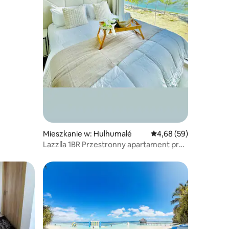
Mieszkanie w: Hulhumalé
Średnia ocena: 4,68 na 
4,68 (59)
Lazzlla 1BR Przestronny apartament przy
plaży z widokiem na ocean
Wybór gości