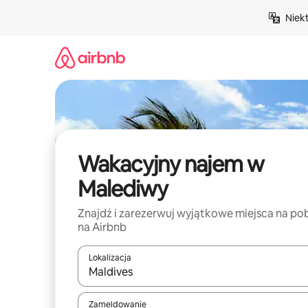
Przejdź
Niek
do
treści
Wakacyjny najem w
Malediwy
Znajdź i zarezerwuj wyjątkowe miejsca na po
na Airbnb
Lokalizacja
Gdy wyniki będą dostępne, możesz poruszać się p
Zameldowanie