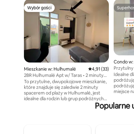
Wybór gości
Superho
Wybór gości
Superho
Condo w:
Przytulny
Mieszkanie w: Hulhumalé
Średnia ocena: 4,91 na 
4,91 (33)
plaży – c
Idealne d
2BR Hulhumalé Apt w/ Taras • 2 minuty
podróżują
spacerem do plaży
To przytulne, dwupokojowe mieszkanie,
podróżują
które znajduje się zaledwie 2 minuty
miejsce n
spacerem od plaży w Hulhumalé, jest
oferuje s
idealne dla rodzin lub grup podróżnych
w pięknej
Popularne 
liczących do 5 osób. Obie sypialnie mają
Zrelaksuj 
własne łazienki, a poza tym jest też salon
przestrze
i mała kuchnia. Korzystaj z prywatnego
Ciesz się 
tarasu z możliwością spożywania
przytulny
posiłków na świeżym powietrzu, gdzie
sypialnią
dozwolone jest palenie tytoniu Świetne