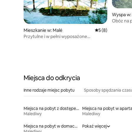
Wyspa w:
Obóz na p
Malediwa
Mieszkanie w: Malé
Średnia ocena: 5 na
5 (8)
Przytulne i w pełni wyposażone
mieszkanie z 2 sypialniami przy plaży
w Hulhumale
Miejsca do odkrycia
Inne rodzaje miejsc pobytu
Sposoby spędzania czas
Miejsca na pobyt z dostępem do jeziora
Malediwy
Malediwy
Miejsca na pobyt w domach przy plaży
Pokaż więcej
Malediwy