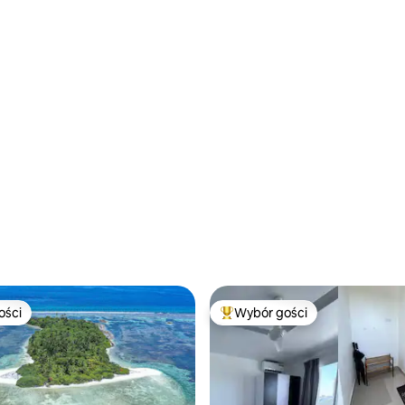
balkonem
ości
Wybór gości
ości
Najpopularniejsze z kategorii 