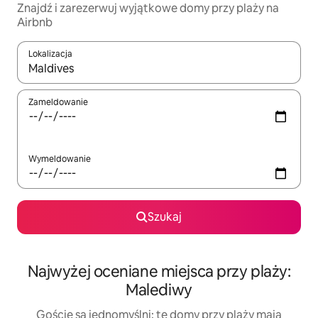
Znajdź i zarezerwuj wyjątkowe domy przy plaży na
Airbnb
Lokalizacja
Gdy wyniki będą dostępne, możesz poruszać się po nich za pom
Zameldowanie
Wymeldowanie
Szukaj
Najwyżej oceniane miejsca przy plaży:
Malediwy
Goście są jednomyślni: te domy przy plaży mają