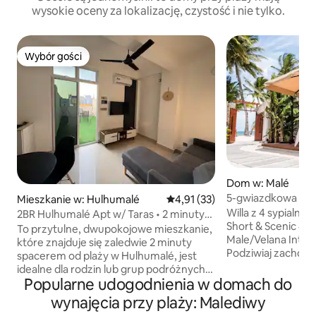
wysokie oceny za lokalizację, czystość i nie tylko.
Wybór gości
Wybór gości
Dom w: Malé
5-gwiazdkowa willa
Mieszkanie w: Hulhumalé
Średnia ocena: 4,91 na 5, liczba
4,91 (33)
łodzią motorową z
Willa z 4 sypialni
2BR Hulhumalé Apt w/ Taras • 2 minuty
Short & Scenic 40
spacerem do plaży
To przytulne, dwupokojowe mieszkanie,
Male/Velana Interna
które znajduje się zaledwie 2 minuty
Podziwiaj zachód 
spacerem od plaży w Hulhumalé, jest
pokoju! ✨ Blisko sklepów, kawiarni
idealne dla rodzin lub grup podróżnych
i restauracji ✨ Bar na łodzi w pobliżu ✨
Popularne udogodnienia w domach do
liczących do 5 osób. Obie sypialnie mają
Najlepsze do: nur
własne łazienki, a poza tym jest też salon
wynajęcia przy plaży: Malediwy
żółwiami, karmien
i mała kuchnia. Korzystaj z prywatnego