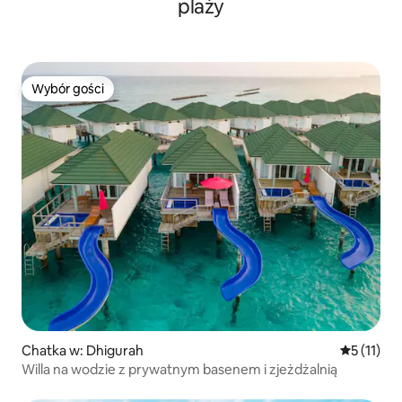
plaży
Wybór gości
Wybór gości
Chatka w: Dhigurah
Średnia oc
5 (11)
Willa na wodzie z prywatnym basenem i zjeżdżalnią