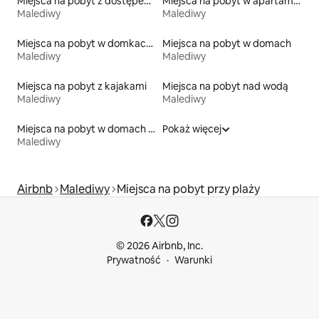
Miejsca na pobyt z dostępem do jeziora
Miejsca na pobyt w apartamentach z obsługą
Malediwy
Malediwy
Miejsca na pobyt w domkach ekologicznych na łonie przyrody
Miejsca na pobyt w domach
Malediwy
Malediwy
Miejsca na pobyt z kajakami
Miejsca na pobyt nad wodą
Malediwy
Malediwy
Miejsca na pobyt w domach przy plaży
Pokaż więcej
Malediwy
Airbnb
Malediwy
Miejsca na pobyt przy plaży
© 2026 Airbnb, Inc.
Prywatność
Warunki