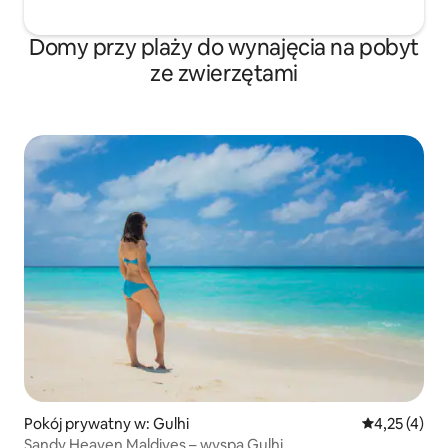
Domy przy plaży do wynajęcia na pobyt
ze zwierzętami
Pokój prywatny w: Gulhi
Średnia ocena
4,25 (4)
Sandy Heaven Maldives – wyspa Gulhi