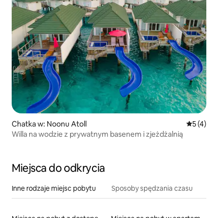
Chatka w: Noonu Atoll
Średnia oc
5 (4)
Willa na wodzie z prywatnym basenem i zjeżdżalnią
Miejsca do odkrycia
Inne rodzaje miejsc pobytu
Sposoby spędzania czasu