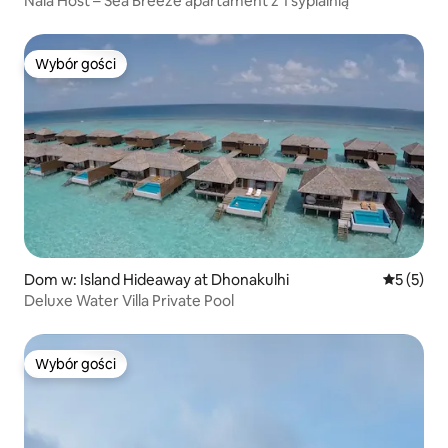
Nala Host – Sea Breeze apartament z 1 sypialnią
Wybór gości
Wybór gości
Dom w: Island Hideaway at Dhonakulhi
Średnia oc
5 (5)
Deluxe Water Villa Private Pool
Wybór gości
Wybór gości