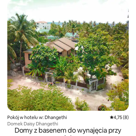
Pokój w hotelu w: Dhangethi
Średnia ocena
4,75 (8)
Domek Daisy Dhangethi
Domy z basenem do wynajęcia przy