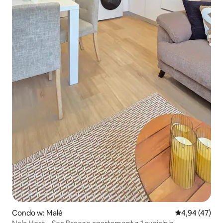
Condo w: Malé
Średnia ocena:
4,94 (47)