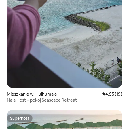
Mieszkanie w: Hulhumalé
Średnia ocena:
4,95 (19)
Nala Host – pokój Seascape Retreat
Superhost
Superhost