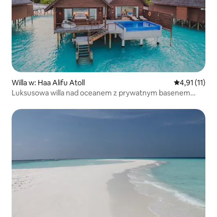
Willa w: Haa Alifu Atoll
Średnia ocena
4,91 (11)
Luksusowa willa nad oceanem z prywatnym basenem
i szklaną podłogą