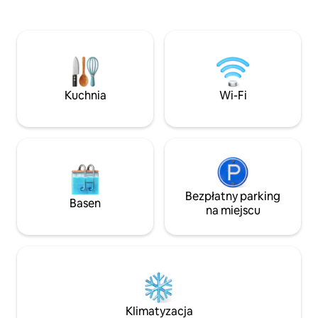
z delfinami, nurko
tarasu z możliwością spożywania
w pływającym barze ✨ Cena obej
posiłków na świeżym powietrzu, gdzie
codzienne śniadani
dozwolone jest palenie tytoniu Świetne
snorkelingu i wszy
restauracje w odległości spaceru,
✨*Uwaga: 100 USD 
a lotnisko oddalone o zaledwie 10 minut,
przyjeździe na pokr
co sprawia, że jest to idealne miejsce na
🛥🛥🛥🛥🛥🛥🛥
przesiadki i krótkie pobyty. Wyposażone
Kuchnia
Wi-Fi
w wygodne łóżka, klimatyzację, Wi-Fi
i wszystkie niezbędne udogodnienia
zapewniające przyjemny pobyt
Bezpłatny parking
Basen
na miejscu
Klimatyzacja