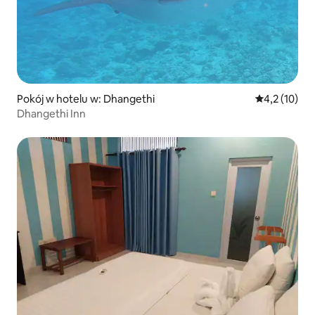
Pokój w hotelu w: Dhangethi
Średnia ocena
4,2 (10)
Dhangethi Inn