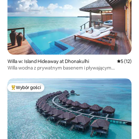
Willa w: Island Hideaway at Dhonakulhi
Średnia oce
5 (12)
Willa wodna z prywatnym basenem i pływającym
śniadaniem
Wybór gości
Najpopularniejsze z kategorii Wybór gości