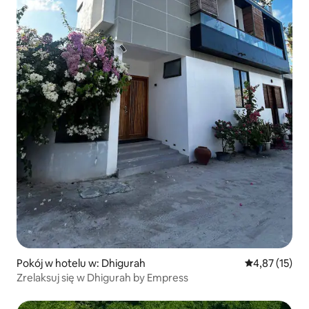
Pokój w hotelu w: Dhigurah
Średnia ocena:
4,87 (15)
Zrelaksuj się w Dhigurah by Empress