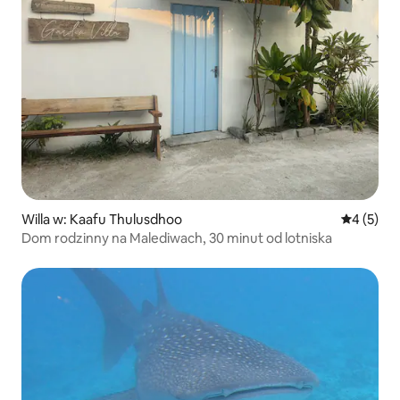
Willa w: Kaafu Thulusdhoo
Średnia oc
4 (5)
Dom rodzinny na Malediwach, 30 minut od lotniska