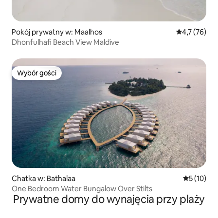
Pokój prywatny w: Maalhos
Średnia ocena
4,7 (76)
Dhonfulhafi Beach View Maldive
Wybór gości
Wybór gości
Chatka w: Bathalaa
Średnia oce
5 (10)
One Bedroom Water Bungalow Over Stilts
Prywatne domy do wynajęcia przy plaży