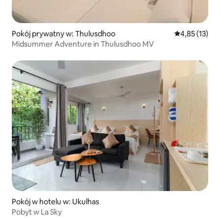
Pokój prywatny w: Thulusdhoo
Średnia ocena:
4,85 (13)
Midsummer Adventure in Thulusdhoo MV
Pokój w hotelu w: Ukulhas
Pobyt w La Sky