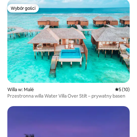
Wybór gości
Wybór gości
Willa w: Malé
Średnia oce
5 (10)
Przestronna willa Water Villa Over Stilt – prywatny basen