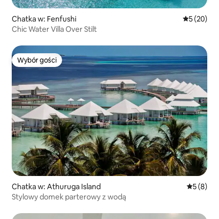
Chatka w: Fenfushi
Średnia oce
5 (20)
Chic Water Villa Over Stilt
Wybór gości
Wybór gości
Chatka w: Athuruga Island
Średnia oc
5 (8)
Stylowy domek parterowy z wodą