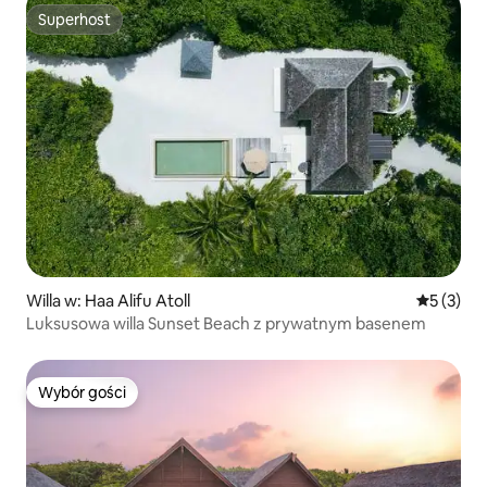
Superhost
Superhost
Willa w: Haa Alifu Atoll
Średnia oc
5 (3)
Luksusowa willa Sunset Beach z prywatnym basenem
Wybór gości
Wybór gości