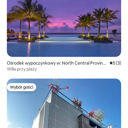
Ośrodek wypoczynkowy w: North Central Provinc
Średnia oc
5 (3)
e
Willa przy plaży
Wybór gości
Wybór gości