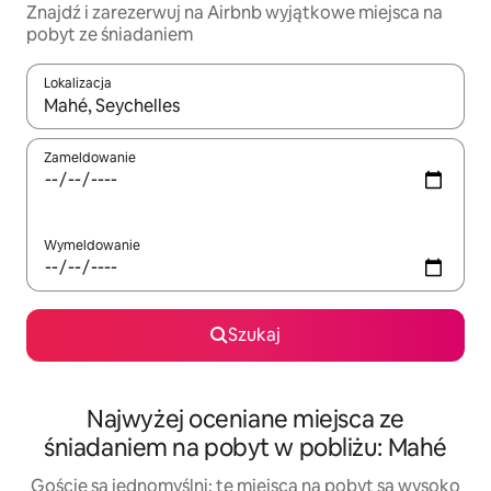
Znajdź i zarezerwuj na Airbnb wyjątkowe miejsca na
pobyt ze śniadaniem
Lokalizacja
Gdy wyniki będą dostępne, możesz poruszać się po nich za pom
Zameldowanie
Wymeldowanie
Szukaj
Najwyżej oceniane miejsca ze
śniadaniem na pobyt w pobliżu: Mahé
Goście są jednomyślni: te miejsca na pobyt są wysoko