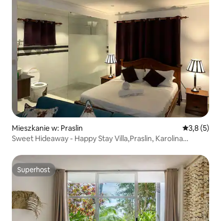
Mieszkanie w: Praslin
Średnia ocen
3,8 (5)
Sweet Hideaway - Happy Stay Villa,Praslin, Karolina
Południowa
Superhost
Superhost