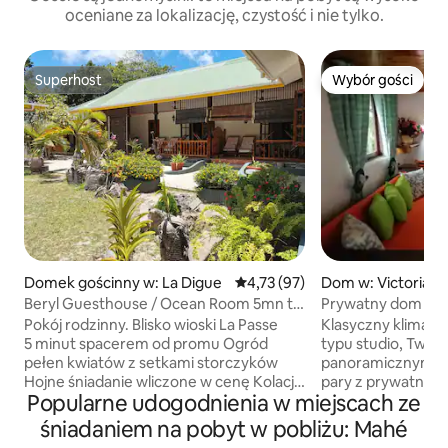
oceniane za lokalizację, czystość i nie tylko.
Superhost
Wybór gości
Superhost
Wybór gości
Domek gościnny w: La Digue
Średnia ocena: 4,73 na 5, liczba
4,73 (97)
Dom w: Victoria
Beryl Guesthouse / Ocean Room 5mn to
Prywatny dom w po
the beach
pięknymi widokam
Pokój rodzinny. Blisko wioski La Passe
Klasyczny klimat
5 minut spacerem od promu Ogród
typu studio, Twój
pełen kwiatów z setkami storczyków
panoramicznym widokiem.
Hojne śniadanie wliczone w cenę Kolacja
pary z prywatną ła
Popularne udogodnienia w miejscach ze
dostępna jako opcja Zapytaj o specjalne
salonem, kuchnią
stawki dla dzieci w wieku od 3 do 10 lat:
w sprzęt kuchenn
śniadaniem na pobyt w pobliżu: Mahé
43 EUR za noc. Stawki te zostaną
przygotowania po