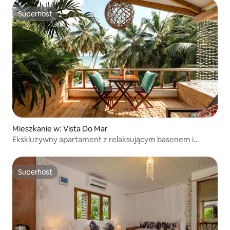
Superhost
Superhost
Mieszkanie w: Vista Do Mar
Ekskluzywny apartament z relaksującym basenem i
niesamowitym
Superhost
Superhost