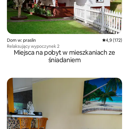
Dom w: praslin
Średnia ocena:
4,9 (172)
Relaksujący wypoczynek 2
Miejsca na pobyt w mieszkaniach ze
śniadaniem