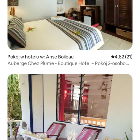
Pokój w hotelu w: Anse Boileau
Średnia ocena:
4,62 (21)
Auberge Chez Plume - Boutique Hotel ~ Pokój 2-osobowy
z oddzielnymi łóżkami