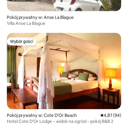
Pokój prywatny w: Anse La Blague
Villa Anse La Blague
Wybór gości
Wybór gości
Pokój prywatny w: Cote D'Or Beach
Średnia ocena:
4,87 (94)
Hotel Cote D'Or Lodge – widok na ogród – pokój B&B 2