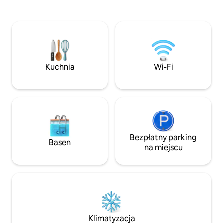
zastosowane po potwierdzeniu
są ręczniki, żel po
rezerwacji. Nasze kluczowe atuty to
Zapewniane są pr
spokojna okolica, doskonała lokalizacja,
które możesz pr
autentyczność, wysokiej jakości
czasie. 5 minut jaz
śniadanie i świetny stosunek jakości do
różne atrakcje tur
ceny. Jesteśmy bardzo popularni.
jazdy samochodem
Zarezerwuj z co najmniej 4-miesięcznym
jednej z najpięknie
Kuchnia
Wi-Fi
wyprzedzeniem.
Seszelach.
Bezpłatny parking
Basen
na miejscu
Klimatyzacja