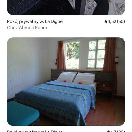
Pokój prywatny w: La Digue
Średnia ocena:
4,52 (50)
Chez Ahmed Room