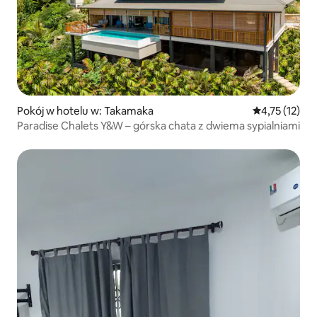
Pokój w hotelu w: Takamaka
Średnia ocena:
4,75 (12)
Paradise Chalets Y&W – górska chata z dwiema sypialniami