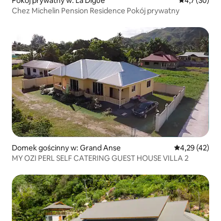
Pokój prywatny w: La Digue
Średnia ocena
4,7 (30)
Chez Michelin Pension Residence Pokój prywatny
Domek gościnny w: Grand Anse
Średnia ocena:
4,29 (42)
MY OZI PERL SELF CATERING GUEST HOUSE VILLA 2