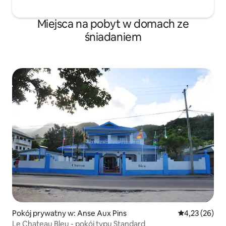
Miejsca na pobyt w domach ze
śniadaniem
Pokój prywatny w: Anse Aux Pins
Średnia ocena:
4,23 (26)
Le Chateau Bleu - pokój typu Standard