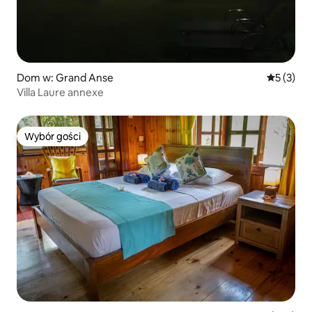
Dom w: Grand Anse
Średnia oc
5 (3)
Villa Laure annexe
Wybór gości
Wybór gości