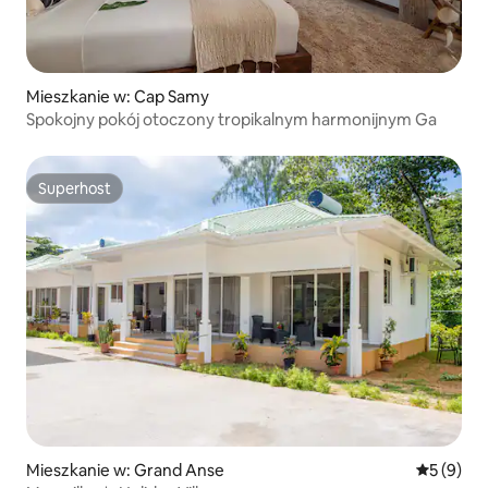
Mieszkanie w: Cap Samy
Spokojny pokój otoczony tropikalnym harmonijnym Ga
Superhost
Superhost
Mieszkanie w: Grand Anse
Średnia oc
5 (9)