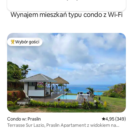
Wynajem mieszkań typu condo z Wi-Fi
Wybór gości
Najpopularniejsze z kategorii Wybór gości
Condo w: Praslin
Średnia ocena: 
4,95 (349)
Terrasse Sur Lazio, Praslin Apartament z widokiem na
ocean