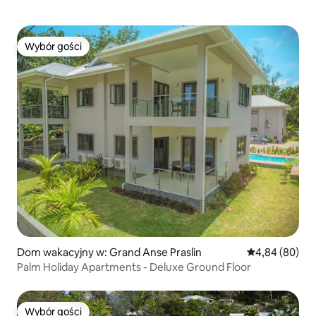
Wybór gości
Wybór gości
Dom wakacyjny w: Grand Anse Praslin
Średnia ocena:
4,84 (80)
Palm Holiday Apartments - Deluxe Ground Floor
Wybór gości