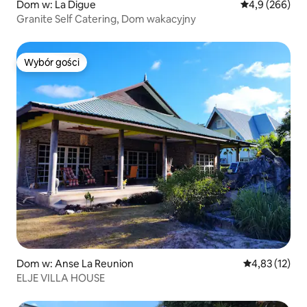
Dom w: La Digue
Średnia ocena:
4,9 (266)
Granite Self Catering, Dom wakacyjny
Wybór gości
Wybór gości
Dom w: Anse La Reunion
Średnia ocena:
4,83 (12)
ELJE VILLA HOUSE