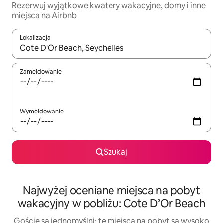
Rezerwuj wyjątkowe kwatery wakacyjne, domy i inne
miejsca na Airbnb
Lokalizacja
Gdy wyniki będą dostępne, możesz poruszać się po nich za pom
Zameldowanie
Wymeldowanie
Szukaj
Najwyżej oceniane miejsca na pobyt
wakacyjny w pobliżu: Cote D’Or Beach
Goście są jednomyślni: te miejsca na pobyt są wysoko