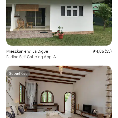
Mieszkanie w: La Digue
Średnia ocena:
4,86 (35)
Fadine Self Catering App. A
Superhost
Superhost