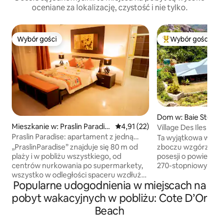
oceniane za lokalizację, czystość i nie tylko.
Wybór gości
Wybór gości
Wybór gości
Najpopularniejsze
Dom w: Baie Ste 
Mieszkanie w: Praslin Paradis
Średnia ocena: 4,91 na 5, liczba
4,91 (22)
Village Des Iles – 
e
Praslin Paradise: apartament z jedną
Ta wyjątkowa willa
sypialnią – Cote dOr
zboczu wzgórza n
„PraslinParadise” znajduje się 80 m od
posesji o powierzchni 7
plaży i w pobliżu wszystkiego, od
270-stopniowy wid
centrów nurkowania po supermarkety,
St Pierre Island, C
wszystko w odległości spaceru wzdłuż
Popularne udogodnienia w miejscach na
d'or i Anse Boudin. Willa posiad
głównego chodnika cote dor. Ten pokój
prywatny basen b
ma wentylator w salonie i klimatyzację w
pobyt wakacyjnych w pobliżu: Cote D’Or
powierzchni 35 m2
sypialni z łazienką dla każdego
Beach
wysp. Altana i miej
pomieszczenia. Na miejscu znajduje się