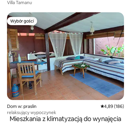
Villa Tamanu
Wybór gości
Wybór gości
Dom w: praslin
Średnia ocena: 
4,89 (186)
relaksujący wypoczynek
Mieszkania z klimatyzacją do wynajęcia