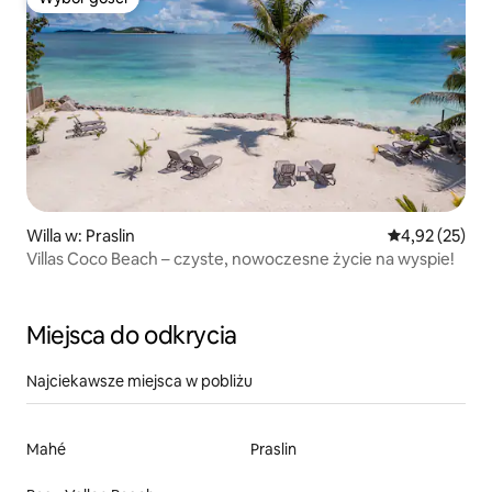
Wybór gości
Willa w: Praslin
Średnia ocena:
4,92 (25)
Villas Coco Beach – czyste, nowoczesne życie na wyspie!
Miejsca do odkrycia
Najciekawsze miejsca w pobliżu
Mahé
Praslin