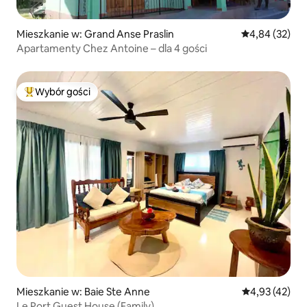
Mieszkanie w: Grand Anse Praslin
Średnia ocena:
4,84 (32)
Apartamenty Chez Antoine – dla 4 gości
Wybór gości
Najpopularniejsze z kategorii Wybór gości
Mieszkanie w: Baie Ste Anne
Średnia ocena:
4,93 (42)
Le Port Guest House (Family)