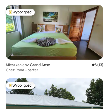
Wybór gości
Najpopularniejsze z kategorii Wybór gości
Mieszkanie w: Grand Anse
Średnia oce
5 (13)
Chez Rona – parter
Wybór gości
Najpopularniejsze z kategorii Wybór gości