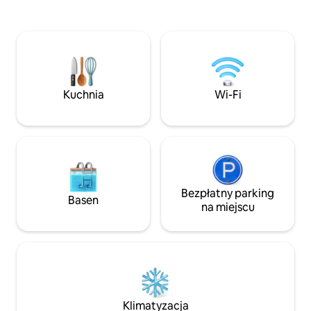
pozwalają na relaks
prywatny balkon, na którym można palić
towarzyskie na świe
lub cieszyć się towarzystwem! Kuchnia
składa się z 2 kli
jest wyposażona we wszystko, co
łazienkami, w peł
niezbędne do samodzielnego
z pralką.
przygotowywania posiłków, z którymi
możesz cieszyć się wyjątkowymi dla
siebie. Bardzo cicha okolica otoczona
Kuchnia
Wi-Fi
małym ogrodem
Bezpłatny parking
Basen
na miejscu
Klimatyzacja