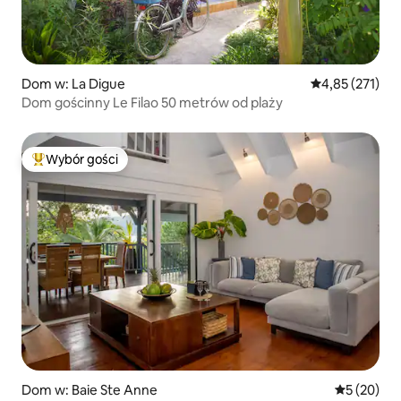
Dom w: La Digue
Średnia ocena: 
4,85 (271)
Dom gościnny Le Filao 50 metrów od plaży
Wybór gości
Najpopularniejsze z kategorii Wybór gości
Dom w: Baie Ste Anne
Średnia oce
5 (20)