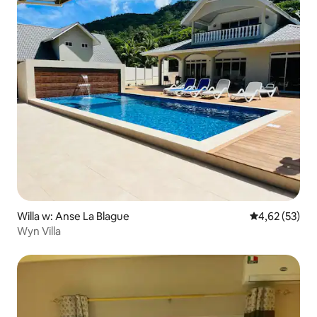
Willa w: Anse La Blague
Średnia ocena:
4,62 (53)
Wyn Villa