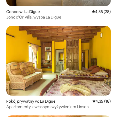
Condo w: La Digue
Średnia ocena:
4,36 (28)
Jonc d'Or Villa, wyspa La Digue
Pokój prywatny w: La Digue
Średnia ocena:
4,39 (18)
Apartamenty z własnym wyżywieniem Linsen