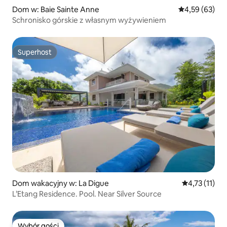
Dom w: Baie Sainte Anne
Średnia ocena:
4,59 (63)
Schronisko górskie z własnym wyżywieniem
Superhost
Superhost
Dom wakacyjny w: La Digue
Średnia ocena
4,73 (11)
L’Etang Residence. Pool. Near Silver Source
Wybór gości