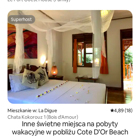
Superhost
Superhost
Mieszkanie w: La Digue
Średnia ocena:
4,89 (18)
Chata Kokorouz 1 (Bois d'Amour)
Inne świetne miejsca na pobyty
wakacyjne w pobliżu Cote D’Or Beach