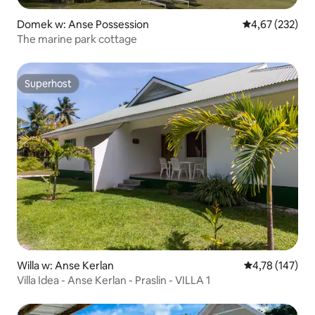
Domek w: Anse Possession
Średnia ocena: 
4,67 (232)
The marine park cottage
Superhost
Superhost
Willa w: Anse Kerlan
Średnia ocena: 
4,78 (147)
Villa Idea - Anse Kerlan - Praslin - VILLA 1