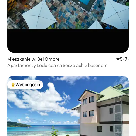
Mieszkanie w: Bel Ombre
Średnia oc
5 (7)
Apartamenty Lodoicea na Seszelach z basenem
Wybór gości
Najpopularniejsze z kategorii Wybór gości