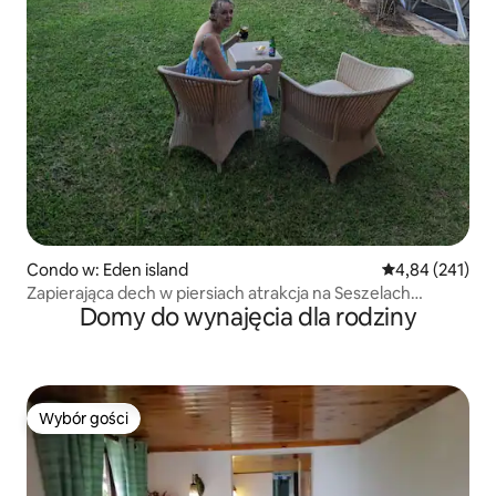
Condo w: Eden island
Średnia ocena: 
4,84 (241)
Zapierająca dech w piersiach atrakcja na Seszelach
Domy do wynajęcia dla rodziny
Świetna lokalizacja.
Wybór gości
Wybór gości