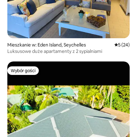
Mieszkanie w: Eden Island, Seychelles
Średnia oce
5 (24)
Luksusowe duże apartamenty z 2 sypialniami
Wybór gości
Wybór gości