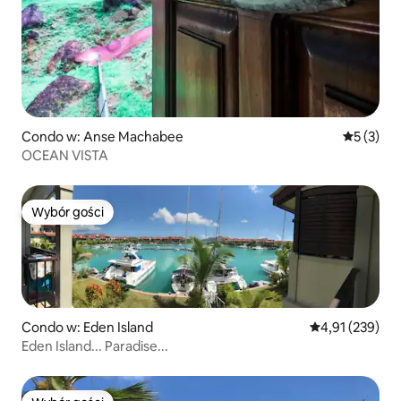
Condo w: Anse Machabee
Średnia oc
5 (3)
OCEAN VISTA
Wybór gości
Wybór gości
Condo w: Eden Island
Średnia ocena: 
4,91 (239)
Eden Island... Paradise...