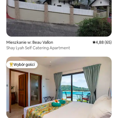
Mieszkanie w: Beau Vallon
Średnia ocena:
4,88 (65)
Shay Lyah Self Catering Apartment
Wybór gości
Najpopularniejsze z kategorii Wybór gości