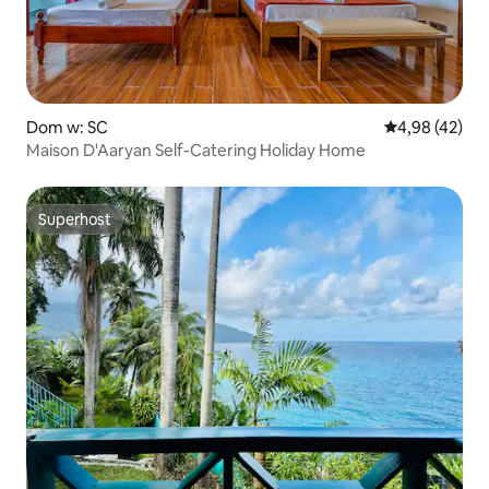
Dom w: SC
Średnia ocena:
4,98 (42)
Maison D'Aaryan Self-Catering Holiday Home
Superhost
Superhost