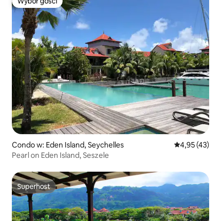
Wybór gości
Wybór gości
Condo w: Eden Island, Seychelles
Średnia ocena:
4,95 (43)
Pearl on Eden Island, Seszele
Superhost
Superhost