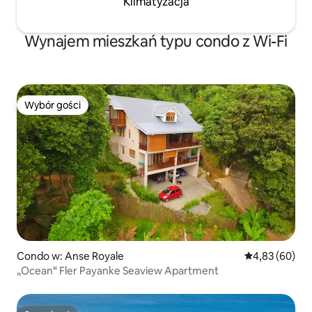
Klimatyzacja
Wynajem mieszkań typu condo z Wi-Fi
Wybór gości
Wybór gości
Condo w: Anse Royale
Średnia ocena:
4,83 (60)
„Ocean“ Fler Payanke Seaview Apartment