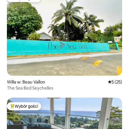
Najpopularniejsze z kategorii Wybór gości
Willa w: Beau Vallon
Średnia oce
5 (25)
The Sea Bed Seychelles
Wybór gości
Najpopularniejsze z kategorii Wybór gości