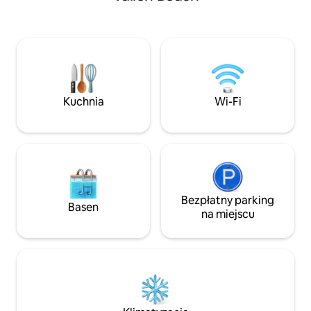
łodzi, gdy widzisz,
spożywania posiłków na świeżym
swoje wzory na pł
powietrzu - główna sypialnia z łóżkiem
morza. W wietrzne
typu king-size, prywatną łazienką +
się fale tuż przed 
prysznic z drzwiami prowadzącymi na
życiem na wyspie
główny balkon - Druga sypialnia z 2
budynku w otocze
łóżkami pojedynczymi, prysznicem, WC i
prywatną werandą W pełni
Kuchnia
Wi-Fi
klimatyzowane - bezpłatne korzystanie
z Golf Buggy
Bezpłatny parking
Basen
na miejscu