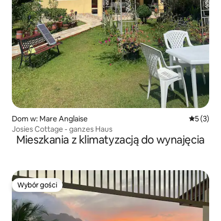
Dom w: Mare Anglaise
Średnia oc
5 (3)
Josies Cottage - ganzes Haus
Mieszkania z klimatyzacją do wynajęcia
Wybór gości
Wybór gości