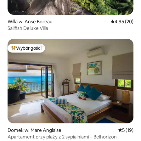
Willa w: Anse Boileau
Średnia ocena:
4,95 (20)
Sailfish Deluxe Villa
Wybór gości
Najpopularniejsze z kategorii Wybór gości
Domek w: Mare Anglaise
Średnia oce
5 (19)
Apartament przy plaży z 2 sypialniami – Belhorizon