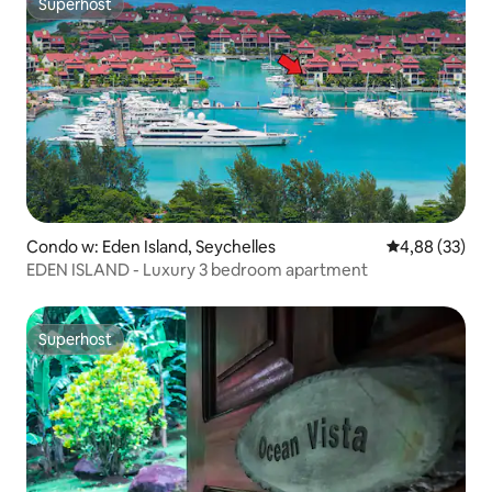
Superhost
Superhost
Condo w: Eden Island, Seychelles
Średnia ocena:
4,88 (33)
EDEN ISLAND - Luxury 3 bedroom apartment
Superhost
Superhost