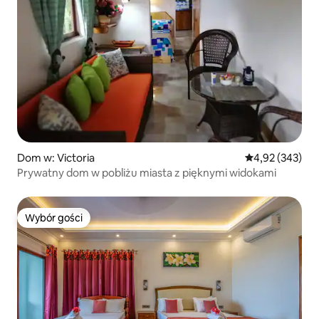
Dom w: Victoria
Średnia ocena: 
4,92 (343)
Prywatny dom w pobliżu miasta z pięknymi widokami
Wybór gości
Wybór gości