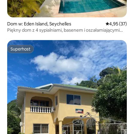
Dom w: Eden Island, Seychelles
Średnia ocena:
4,95 (37)
Piękny dom z 4 sypialniami, basenem i oszałamiającymi
widokami
Superhost
Superhost