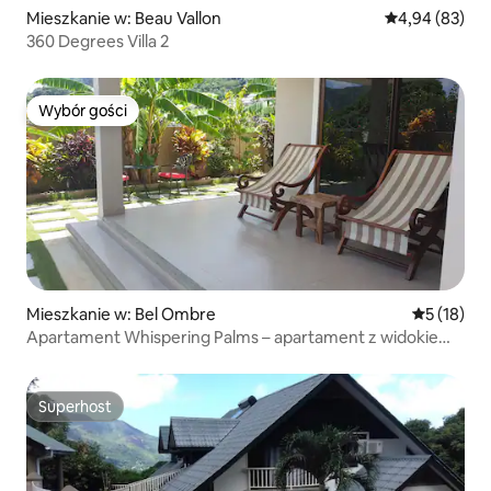
Mieszkanie w: Beau Vallon
Średnia ocena:
4,94 (83)
360 Degrees Villa 2
Wybór gości
Wybór gości
Mieszkanie w: Bel Ombre
Średnia oce
5 (18)
Apartament Whispering Palms – apartament z widokiem
na ogród
Superhost
Superhost