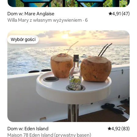
Dom w: Mare Anglaise
Średnia ocena:
4,91 (47)
Willa Mary z własnym wyżywieniem · 6
Wybór gości
Wybór gości
Dom w: Eden Island
Średnia ocena:
4,92 (83)
Maison 78 Eden Island (prywatny basen)