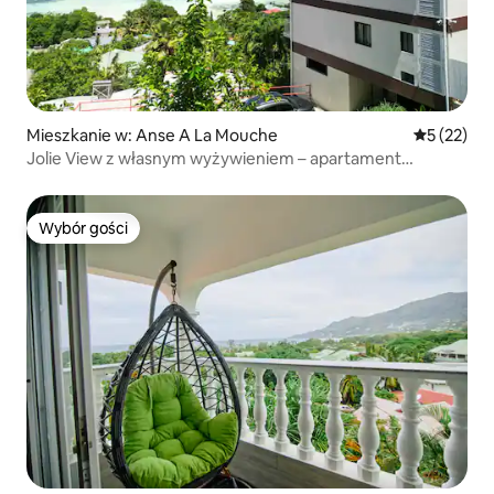
Mieszkanie w: Anse A La Mouche
Średnia oce
5 (22)
Jolie View z własnym wyżywieniem – apartament
z 1 sypialnią
Wybór gości
Wybór gości