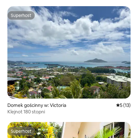
Superhost
Superhost
Domek gościnny w: Victoria
Średnia oce
5 (13)
Klejnot 180 stopni
Superhost
Superhost