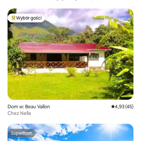
Wybór gości
Najpopularniejsze z kategorii Wybór gości
Dom w: Beau Vallon
Średnia ocena:
4,93 (45)
Chez Nella
Superhost
Superhost