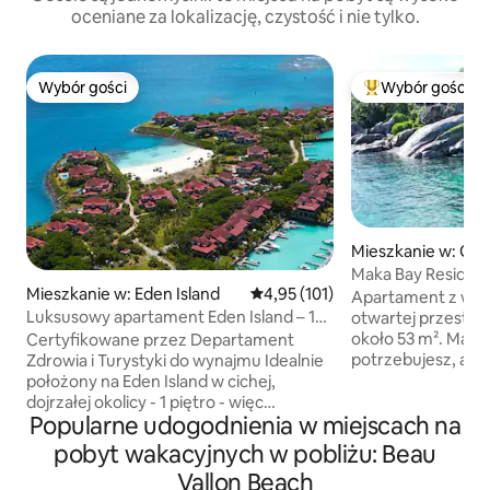
oceniane za lokalizację, czystość i nie tylko.
Wybór gości
Wybór gości
Wybór gości
Najpopularniejsze
Mieszkanie w: Glac
Maka Bay Residen
Mieszkanie w: Eden Island
Średnia ocena: 4,95 na 5, liczba 
4,95 (101)
Apartament z wł
Luksusowy apartament Eden Island – 1
otwartej przestrz
piętro / bezpieczny, cichy, w pobliżu
około 53 m². Masz
Certyfikowane przez Departament
basenu
potrzebujesz, aby
Zdrowia i Turystyki do wynajmu Idealnie
i sprawić, że Twój
położony na Eden Island w cichej,
wyjątkowy. Odpręż
dojrzałej okolicy - 1 piętro - więc
Popularne udogodnienia w miejscach na
niesamowitym wid
bezpieczny dla dzieci apartament bez
zmieniają się co m
dostępu do otwartej wody - widok na
pobyt wakacyjnych w pobliżu: Beau
Nawet w deszczowe
zatokę – duża otwarta kuchnia + część
Vallon Beach
prostu patrzeć na 
dzienna otwiera się na ładny balkon do