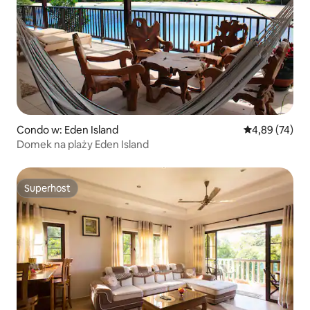
Condo w: Eden Island
Średnia ocena:
4,89 (74)
Domek na plaży Eden Island
Superhost
Superhost