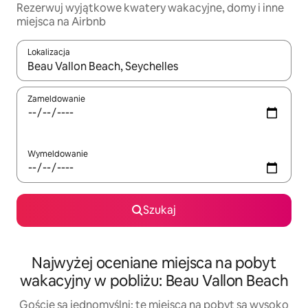
Rezerwuj wyjątkowe kwatery wakacyjne, domy i inne
miejsca na Airbnb
Lokalizacja
Gdy wyniki będą dostępne, możesz poruszać się po nich za pom
Zameldowanie
Wymeldowanie
Szukaj
Najwyżej oceniane miejsca na pobyt
wakacyjny w pobliżu: Beau Vallon Beach
Goście są jednomyślni: te miejsca na pobyt są wysoko