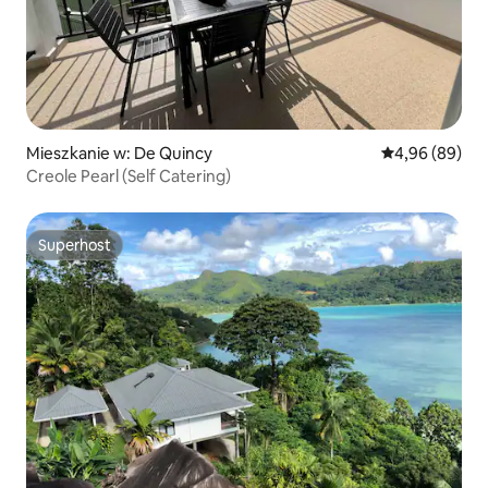
Mieszkanie w: De Quincy
Średnia ocena:
4,96 (89)
Creole Pearl (Self Catering)
Superhost
Superhost