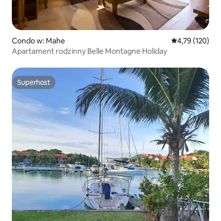
Condo w: Mahe
Średnia ocena: 
4,79 (120)
Apartament rodzinny Belle Montagne Holiday
Superhost
Superhost