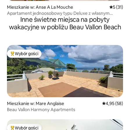
Mieszkanie w: Anse A La Mouche
Średnia oce
5 (31)
Apartament jednoosobowy typu Deluxe z własnym
Inne świetne miejsca na pobyty
wyżywieniem
wakacyjne w pobliżu Beau Vallon Beach
Wybór gości
Najpopularniejsze z kategorii Wybór gości
Mieszkanie w: Mare Anglaise
Średnia ocena:
4,95 (58)
Beau Vallon Harmony Apartments
Wybór gości