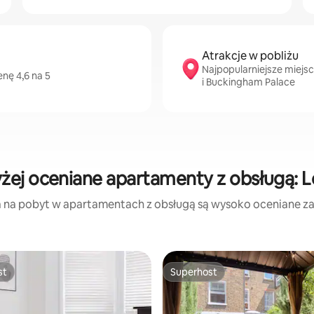
Atrakcje w pobliżu
Najpopularniejsze miejs
nę 4,6 na 5
i Buckingham Palace
żej oceniane apartamenty z obsługą: 
a na pobyt w apartamentach z obsługą są wysoko oceniane za lo
st
Superhost
st
Superhost