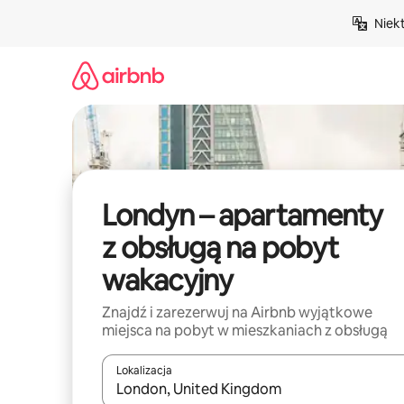
Przejdź
Niek
do
treści
Londyn – apartamenty
z obsługą na pobyt
wakacyjny
Znajdź i zarezerwuj na Airbnb wyjątkowe
miejsca na pobyt w mieszkaniach z obsługą
Lokalizacja
Gdy wyniki będą dostępne, możesz poruszać się p