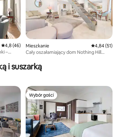
Średnia ocena: 4,8 na 5, liczba recenzji: 46
4,8 (46)
Mieszkanie
Średnia ocena: 4,84 na 
4,84 (51)
ki –
Cały oszałamiający dom Nothing Hill
z tarasem
ą i suszarką
Wybór gości
Wybór gości