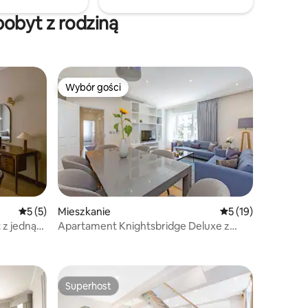
szafa. Szybki internet światłowodowy!
obyt z rodziną
Wybór gości
Wybór gości
Średnia ocena: 5 na 5, liczba recenzji: 5
5 (5)
Mieszkanie
Średnia ocena: 5 na
5 (19)
 z jedną
Apartament Knightsbridge Deluxe z
dwiema sypialniami
Superhost
Superhost