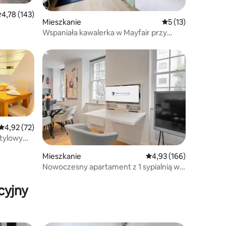
rednia ocena: 4,78 na 5, liczba recenzji: 143
4,78 (143)
Mieszkanie
Średnia ocena: 5 na
5 (13)
Wspaniała kawalerka w Mayfair przy
Mount Street | Dla 4 osób
Średnia ocena: 4,92 na 5, liczba recenzji: 72
4,92 (72)
stylowym
Mieszkanie
Średnia ocena: 4,93 na 5
4,93 (166)
Nowoczesny apartament z 1 sypialnią w
Fitzrovia
cyjny