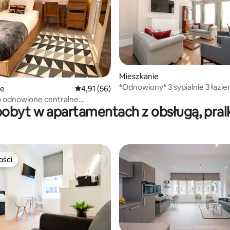
5, liczba recenzji: 39
Mieszkanie
*Odnowiony* 3 sypialnie 3 łazien
ie
Średnia ocena: 4,91 na 5, liczba recenzji: 56
4,91 (56)
Mansley
 odnowione centralne
pobyt w apartamentach z obsługą, pralk
 mieszkanie
ości
ości