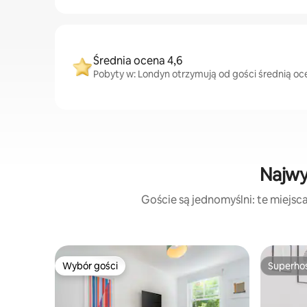
Średnia ocena 4,6
Pobyty w: Londyn otrzymują od gości średnią oce
Najwy
Goście są jednomyślni: te miejsc
Wybór gości
Superho
Wybór gości
Superho