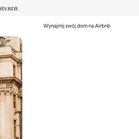
lny język
Wynajmij swój dom na Airbnb
e za pomocą gestów dotykowych lub przesuwania.