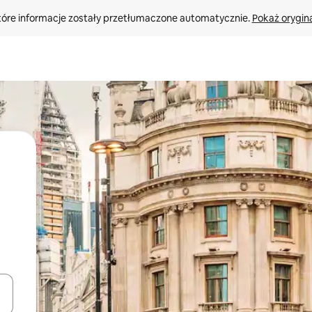
tóre informacje zostały przetłumaczone automatycznie. 
Pokaż orygina
o nich za pomocą klawiszy strzałek w górę i w dół lub przeglądać j