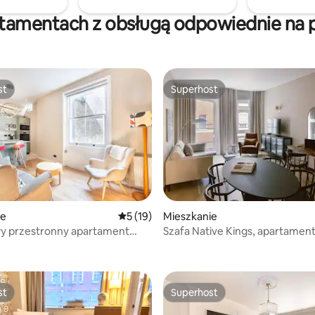
niezapomniany pobyt
pokój gier i kino domowe.
e!
rtamentach z obsługą odpowiednie na p
st
Superhost
st
Superhost
ie
Średnia ocena: 5 na 5, liczba recenzji: 19
5 (19)
Mieszkanie
y przestronny apartament
Szafa Native Kings, apartament
 5, liczba recenzji: 3
ercu Notting Hill
sypialnią
st
Superhost
st
Superhost