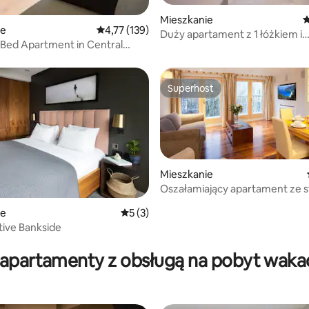
Mieszkanie
Ś
, liczba recenzji: 310
ie
Średnia ocena: 4,77 na 5, liczba recenzji: 139
4,77 (139)
Duży apartament z 1 łóżkiem i
 1Bed Apartment in Central
całodobową recepcją i siłownią
Superhost
Superhost
Mieszkanie
Oszałamiający apartament ze 
balkonem
ie
Średnia ocena: 5 na 5, liczba recenzji: 3
5 (3)
tive Bankside
, liczba recenzji: 169
 apartamenty z obsługą na pobyt waka