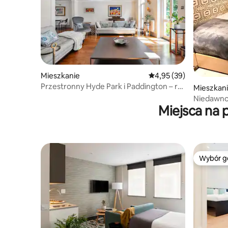
Mieszkanie
Średnia ocena: 4,95 na 
4,95 (39)
Przestronny Hyde Park i Paddington – raj
Mieszkan
z 3 sypialniami
Niedawno
Miejsca na 
przytulne
Wybór g
Wybór g