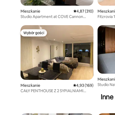
Mieszkanie
Średnia ocena: 4,87 na 5
4,87 (310)
Mieszkan
Studio Apartment at COVE Cannon
Fitzrovia
Street
London
Wybór gości
Wybór gości
Mieszkan
Studio Na
Mieszkanie
Średnia ocena: 4,93 na 5
4,93 (169)
CAŁY PENTHOUSE Z 2 SYPIALNIAMI
Inne
PRYWATNY DUŻY TARAS