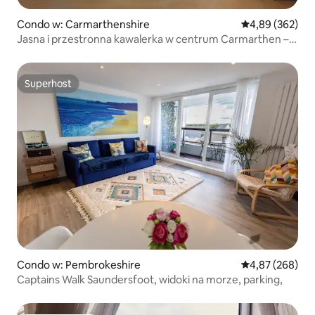
Condo w: Carmarthenshire
Średnia ocena: 
4,89 (362)
Jasna i przestronna kawalerka w centrum Carmarthen –
Ty Caer.
Superhost
Superhost
Condo w: Pembrokeshire
Średnia ocena: 
4,87 (268)
Captains Walk Saundersfoot, widoki na morze, parking,