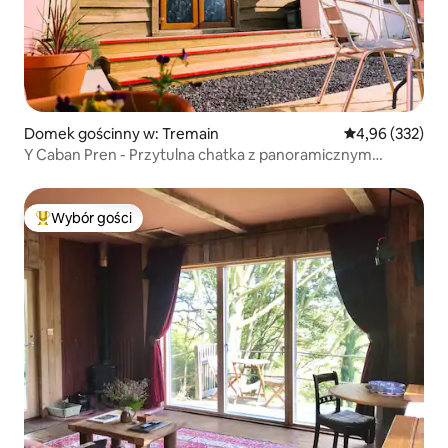
Domek gościnny w: Tremain
Średnia ocena: 
4,96 (332)
Y Caban Pren - Przytulna chatka z panoramicznym
widokiem
Wybór gości
Najpopularniejsze z kategorii Wybór gości