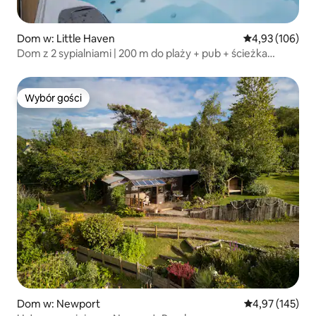
Dom w: Little Haven
Średnia ocena: 
4,93 (106)
Dom z 2 sypialniami | 200 m do plaży + pub + ścieżka
nadmorska
Wybór gości
Wybór gości
Dom w: Newport
Średnia ocena: 
4,97 (145)