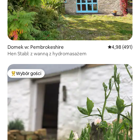
Domek w: Pembrokeshire
Średnia ocena: 
4,98 (491)
Hen Stabl: z wanną z hydromasażem
Wybór gości
Najpopularniejsze z kategorii Wybór gości