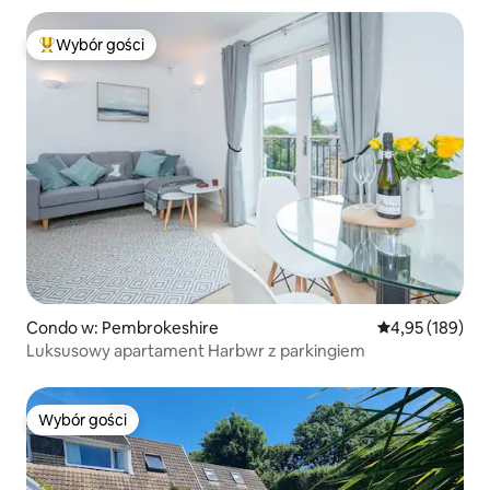
Wybór gości
Najpopularniejsze z kategorii Wybór gości
Condo w: Pembrokeshire
Średnia ocena: 
4,95 (189)
Luksusowy apartament Harbwr z parkingiem
Wybór gości
Wybór gości