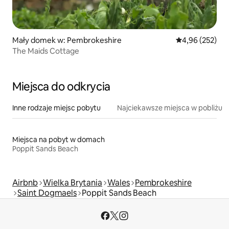
Mały domek w: Pembrokeshire
Średnia ocena: 
4,96 (252)
The Maids Cottage
Miejsca do odkrycia
Inne rodzaje miejsc pobytu
Najciekawsze miejsca w pobliżu
Miejsca na pobyt w domach
Poppit Sands Beach
Airbnb
Wielka Brytania
Wales
Pembrokeshire
Saint Dogmaels
Poppit Sands Beach