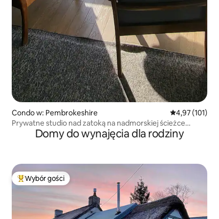
Condo w: Pembrokeshire
Średnia ocena: 
4,97 (101)
Prywatne studio nad zatoką na nadmorskiej ścieżce
Domy do wynajęcia dla rodziny
Pembs.
Wybór gości
Najpopularniejsze z kategorii Wybór gości