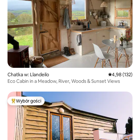
Chatka w: Llandeilo
Średnia ocena: 
4,98 (132)
Eco Cabin in a Meadow, River, Woods & Sunset Views
Wybór gości
Najpopularniejsze z kategorii Wybór gości