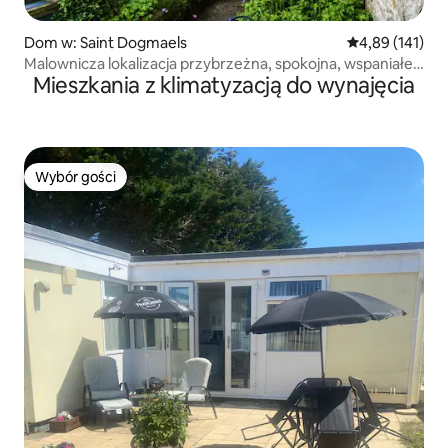
Dom w: Saint Dogmaels
Średnia ocena: 
4,89 (141)
Malownicza lokalizacja przybrzeżna, spokojna, wspaniałe
Mieszkania z klimatyzacją do wynajęcia
widoki
Wybór gości
Wybór gości