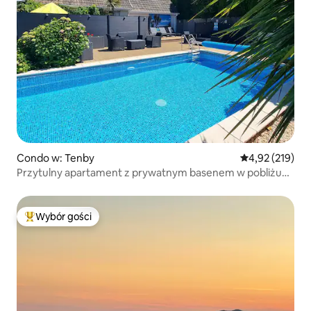
Condo w: Tenby
Średnia ocena: 
4,92 (219)
Przytulny apartament z prywatnym basenem w pobliżu
Tenby
Wybór gości
Najpopularniejsze z kategorii Wybór gości