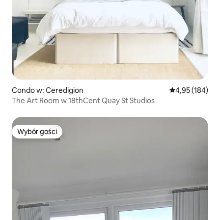
Condo w: Ceredigion
Średnia ocena: 
4,95 (184)
The Art Room w 18thCent Quay St Studios
Wybór gości
Wybór gości