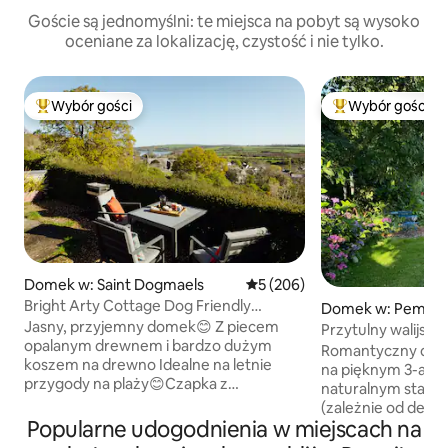
Goście są jednomyślni: te miejsca na pobyt są wysoko
oceniane za lokalizację, czystość i nie tylko.
Wybór gości
Wybór gości
Najpopularniejsze z kategorii Wybór gości
Najpopularniejsze
Domek w: Saint Dogmaels
Średnia ocena: 5 na 5, liczba 
5 (206)
Bright Arty Cottage Dog Friendly
Domek w: Pembro
Stunning Views
Jasny, przyjemny domek😊 Z piecem
Przytulny walijski
opalanym drewnem i bardzo dużym
3-akrowym tereni
Romantyczny dom
koszem na drewno Idealne na letnie
na pięknym 3-akro
przygody na plaży😊Czapka z
naturalnym stawe
pomponem na zimowe spacery po plaży
(zależnie od desz
Krótka przejażdżka do plaży Poppit
Popularne udogodnienia w miejscach na
i kajakami. Space
Sands i ścieżki przybrzeżnej😊 2 psy mile
progiem, wspaniałe