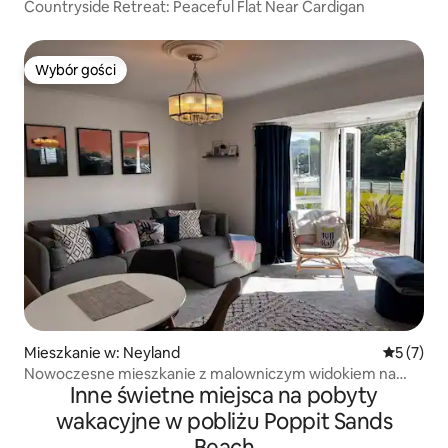
Countryside Retreat: Peaceful Flat Near Cardigan
Wybór gości
Wybór gości
Mieszkanie w: Neyland
Średnia oc
5 (7)
Nowoczesne mieszkanie z malowniczym widokiem na
Inne świetne miejsca na pobyty
przystań
wakacyjne w pobliżu Poppit Sands
Beach