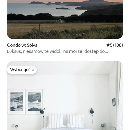
Condo w: Solva
Średnia ocen
5 (108)
Luksus, niesamowite widoki na morze, dostęp do
wybrzeża
Wybór gości
Wybór gości