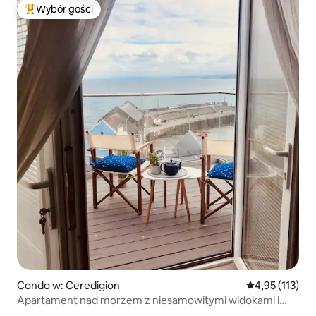
Wybór gości
Najpopularniejsze z kategorii Wybór gości
Condo w: Ceredigion
Średnia ocena: 
4,95 (113)
Apartament nad morzem z niesamowitymi widokami i
delfinami!