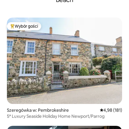
Wybór gości
Najpopularniejsze z kategorii Wybór gości
Szeregówka w: Pembrokeshire
Średnia ocena: 
4,98 (181)
5* Luxury Seaside Holiday Home Newport/Parrog