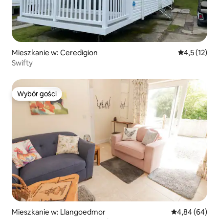
Mieszkanie w: Ceredigion
Średnia ocena
4,5 (12)
Swifty
Wybór gości
Wybór gości
Mieszkanie w: Llangoedmor
Średnia ocena:
4,84 (64)