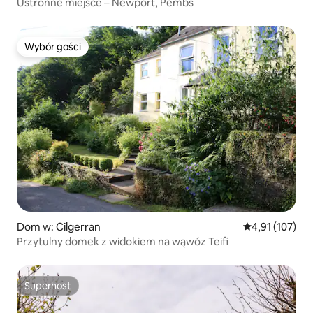
Ustronne miejsce – Newport, Pembs
Wybór gości
Wybór gości
Dom w: Cilgerran
Średnia ocena: 
4,91 (107)
Przytulny domek z widokiem na wąwóz Teifi
Superhost
Superhost