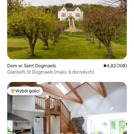
Dom w: Saint Dogmaels
Średnia ocena: 
4,82 (108)
Glanteifi, St Dogmaels (maks. 6 dorosłych)
Wybór gości
Najpopularniejsze z kategorii Wybór gości