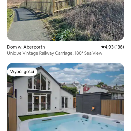
Dom w: Aberporth
Średnia ocena: 
4,93 (136)
Unique Vintage Railway Carriage, 180* Sea View
Wybór gości
Wybór gości