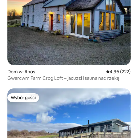
Dom w: Rhos
Średnia ocena: 
4,96 (222)
Gwarcwm Farm Crog Loft – jacuzzi i sauna nad rzeką
Wybór gości
Wybór gości