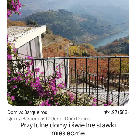
Dom w: Barqueiros
Średnia ocena: 
4,97 (583)
Quinta Barqueiros D'Ouro - Dom Douro
Przytulne domy i świetne stawki
miesięczne