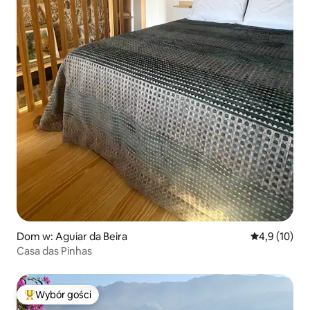
Dom w: Aguiar da Beira
Średnia ocena
4,9 (10)
Casa das Pinhas
Wybór gości
Najpopularniejsze z kategorii Wybór gości