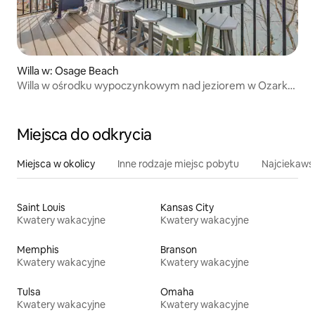
Willa w: Osage Beach
Willa w ośrodku wypoczynkowym nad jeziorem w Ozarks!
Miejsce na rodzinne atrakcje
Miejsca do odkrycia
Miejsca w okolicy
Inne rodzaje miejsc pobytu
Najciekawsz
Saint Louis
Kansas City
Kwatery wakacyjne
Kwatery wakacyjne
Memphis
Branson
Kwatery wakacyjne
Kwatery wakacyjne
Tulsa
Omaha
Kwatery wakacyjne
Kwatery wakacyjne