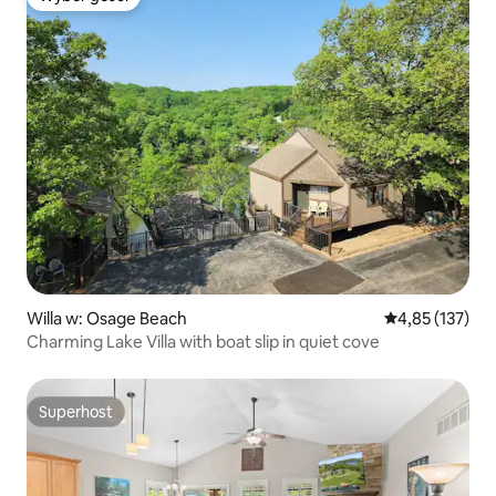
Wybór gości
Willa w: Osage Beach
Średnia ocena: 
4,85 (137)
Charming Lake Villa with boat slip in quiet cove
Superhost
Superhost