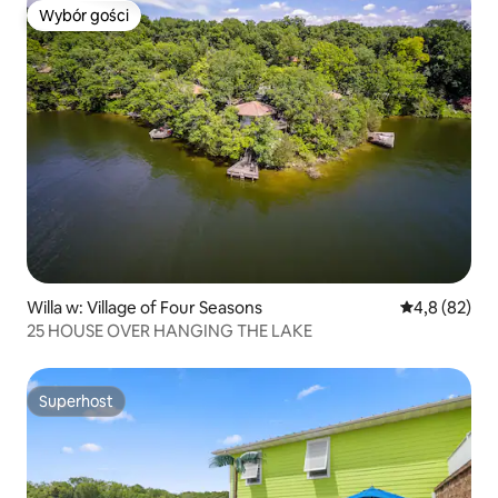
Wybór gości
Wybór gości
Willa w: Village of Four Seasons
Średnia ocena
4,8 (82)
25 HOUSE OVER HANGING THE LAKE
Superhost
Superhost