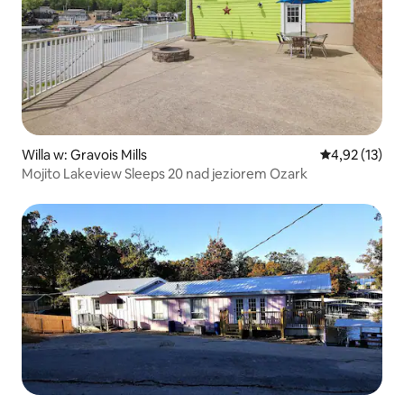
Willa w: Gravois Mills
Średnia ocena:
4,92 (13)
Mojito Lakeview Sleeps 20 nad jeziorem Ozark