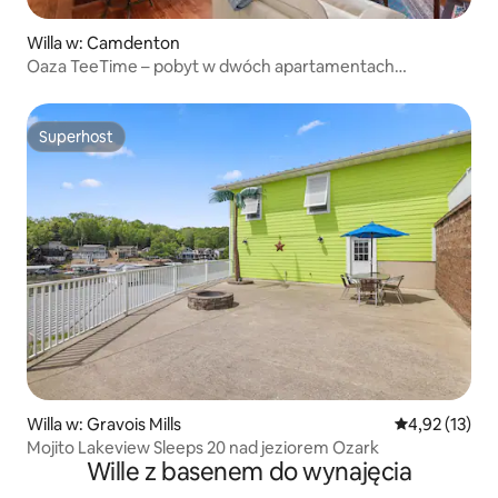
Willa w: Camdenton
Oaza TeeTime – pobyt w dwóch apartamentach
z miejscem do cumowania łodzi
Superhost
Superhost
Willa w: Gravois Mills
Średnia ocena:
4,92 (13)
Mojito Lakeview Sleeps 20 nad jeziorem Ozark
Wille z basenem do wynajęcia