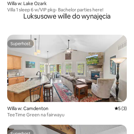
Willa w: Lake Ozark
Villa 1 sleep 6 w/VIP pkg- Bachelor parties here!
Luksusowe wille do wynajęcia
Superhost
Superhost
Willa w: Camdenton
Średnia oc
5 (3)
TeeTime Green na fairwayu
Superhost