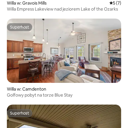
Willa w: Gravois Mills
Średnia oc
5 (7)
Willa Empress Lakeview nad jeziorem Lake of the Ozarks
Superhost
Superhost
Willa w: Camdenton
Golfowy pobyt na torze Blue Stay
Superhost
Superhost