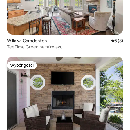
Willa w: Camdenton
Średnia oc
5 (3)
TeeTime Green na fairwayu
Wybór gości
Wybór gości