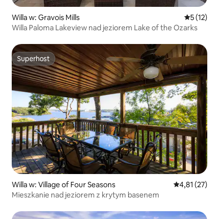
Willa w: Gravois Mills
Średnia oce
5 (12)
Willa Paloma Lakeview nad jeziorem Lake of the Ozarks
Superhost
Superhost
Willa w: Village of Four Seasons
Średnia ocena:
4,81 (27)
Mieszkanie nad jeziorem z krytym basenem