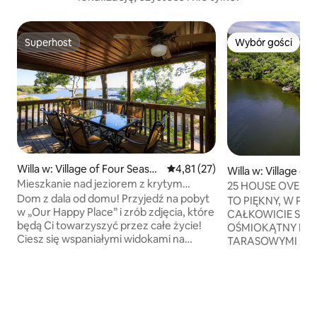
Superhost
Wybór gości
Superhost
Wybór gości
Willa w: Village of Four Seaso
Średnia ocena: 4,81 na 5, liczba
4,81 (27)
Willa w: Village of
ns
Mieszkanie nad jeziorem z krytym
s
25 HOUSE OVER 
basenem
Dom z dala od domu! Przyjedź na pobyt
TO PIĘKNY, W PE
w „Our Happy Place” i zrób zdjęcia, które
CAŁKOWICIE SZK
będą Ci towarzyszyć przez całe życie!
OŚMIOKĄTNY DO
Ciesz się wspaniałymi widokami na
TARASOWYMI „NA
główny kanał i 12-milowy punkt
ZWIERZĘTA MILE W
orientacyjny z tego pięknie
dodatkową opłatą.
urządzonego apartamentu
rodzaj/rozmiar zwie
z 2 sypialniami i 2 łazienkami. Na miejscu
ZAREZERWOWANE
czeka na Ciebie duży, zadaszony taras
PARKINGOWE PR