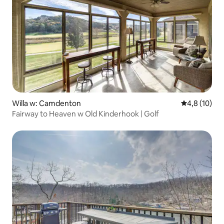
Willa w: Camdenton
Średnia ocena
4,8 (10)
Fairway to Heaven w Old Kinderhook | Golf