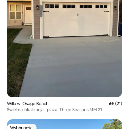
Willa w: Osage Beach
Średnia oce
5 (21)
Świetna lokalizacja - plaża. Three Seasons MM 21
Wybór gości