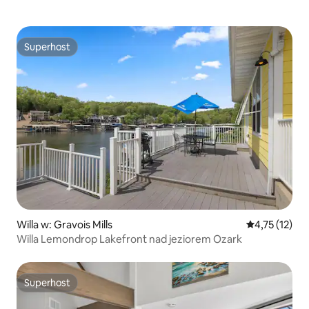
Superhost
Superhost
Willa w: Gravois Mills
Średnia ocena:
4,75 (12)
Willa Lemondrop Lakefront nad jeziorem Ozark
Superhost
Superhost