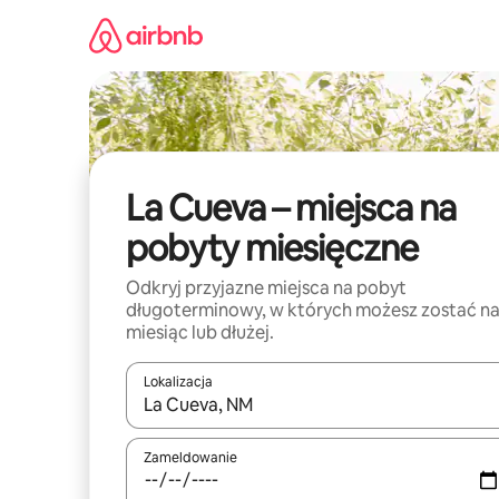
Przejdź
do
treści
La Cueva – miejsca na
pobyty miesięczne
Odkryj przyjazne miejsca na pobyt
długoterminowy, w których możesz zostać n
miesiąc lub dłużej.
Lokalizacja
Gdy wyniki będą dostępne, możesz poruszać się p
Zameldowanie