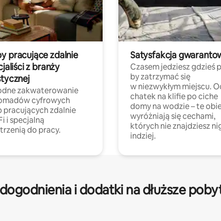
y pracujące zdalnie
Satysfakcja gwaranto
cjaliści z branży
Czasem jedziesz gdzieś p
by zatrzymać się
stycznej
w niezwykłym miejscu. O
dne zakwaterowanie
chatek na klifie po ciche
nomadów cyfrowych
domy na wodzie – te obi
b pracujących zdalnie
wyróżniają się cechami,
Fi i specjalną
których nie znajdziesz ni
trzenią do pracy.
indziej.
dogodnienia i dodatki na dłuższe poby