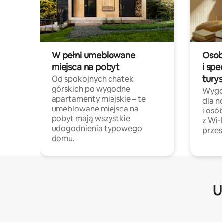
W pełni umeblowane
Osob
miejsca na pobyt
i spe
tury
Od spokojnych chatek
górskich po wygodne
Wygo
apartamenty miejskie – te
dla 
umeblowane miejsca na
i osó
pobyt mają wszystkie
z Wi-
udogodnienia typowego
przes
domu.
U