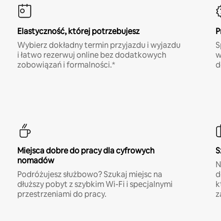
Elastyczność, której potrzebujesz
P
Wybierz dokładny termin przyjazdu i wyjazdu
S
i łatwo rezerwuj online bez dodatkowych
w
zobowiązań i formalności.*
d
Miejsca dobre do pracy dla cyfrowych
S
nomadów
N
Podróżujesz służbowo? Szukaj miejsc na
d
dłuższy pobyt z szybkim Wi-Fi i specjalnymi
k
przestrzeniami do pracy.
z