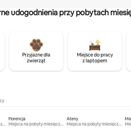
rne udogodnienia przy pobytach miesi
Przyjazne dla
Miejsce do pracy
zwierząt
z laptopem
icy
Florencja
Ateny
Mi
Miejsca na pobyty miesięczne
Miejsca na pobyty miesięczne
Miejsca na pobyty miesięczne