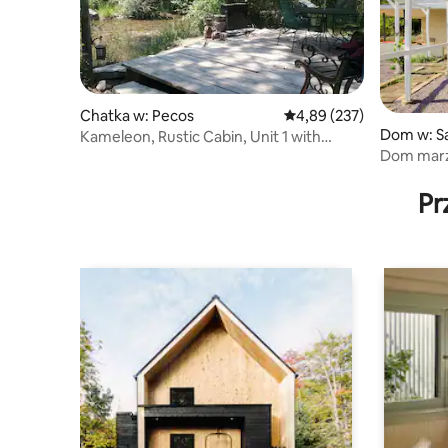
Chatka w: Pecos
Średnia ocena: 4,89 na 5
4,89 (237)
Dom w: S
Kameleon, Rustic Cabin, Unit 1 with
Dom marze
private deck
akrach
Pr