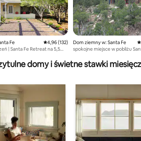
, liczba recenzji: 237
anta Fe
Średnia ocena: 4,96 na 5, liczba recenzji: 132
4,96 (132)
Dom ziemny w: Santa Fe
Ś
ń | Santa Fe Retreat na 5,5
spokojne miejsce w pobliżu San
zytulne domy i świetne stawki miesięc