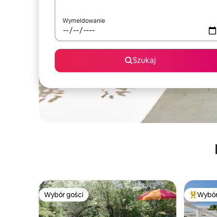
Wymeldowanie
Szukaj
Wybór gości
Wybór
Wybór gości
Najpopul