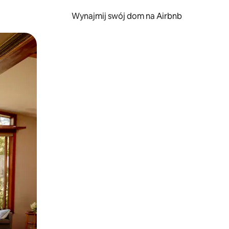
Wynajmij swój dom na Airbnb
e za pomocą gestów dotykowych lub przesuwania.