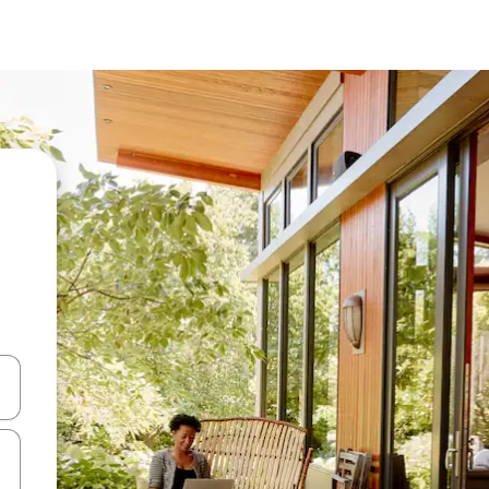
a
o nich za pomocą klawiszy strzałek w górę i w dół lub przeglądać j