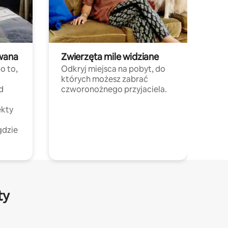
wana
Zwierzęta mile widziane
o to,
Odkryj miejsca na pobyt, do
których możesz zabrać
d
czworonożnego przyjaciela.
ekty
gdzie
ty