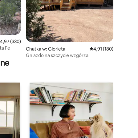
rednia ocena: 4,97 na 5, liczba recenzji: 330
4,97 (330)
ta Fe
Chatka w: Glorieta
Średnia ocena: 4,91 na 5
4,91 (180)
Gniazdo na szczycie wzgórza
zne