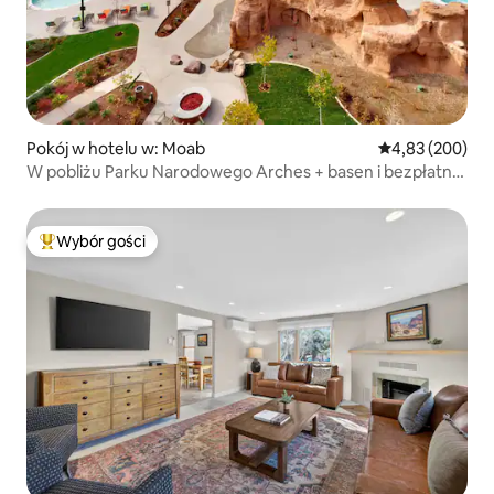
Pokój w hotelu w: Moab
Średnia ocena: 
4,83 (200)
W pobliżu Parku Narodowego Arches + basen i bezpłatne
śniadanie
Wybór gości
Najpopularniejsze z kategorii Wybór gości