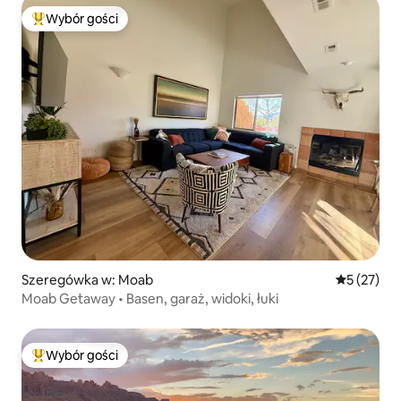
Wybór gości
Najpopularniejsze z kategorii Wybór gości
Szeregówka w: Moab
Średnia oce
5 (27)
Moab Getaway • Basen, garaż, widoki, łuki
Wybór gości
Najpopularniejsze z kategorii Wybór gości