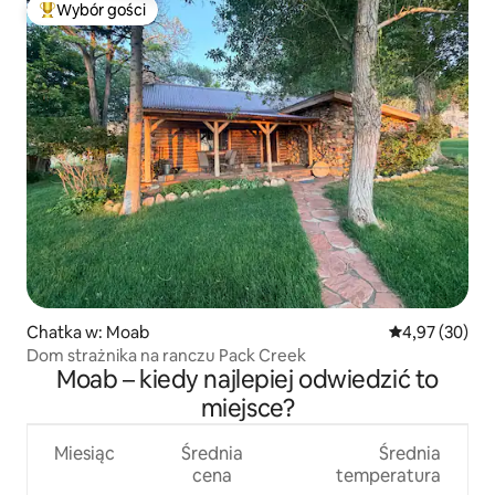
Wybór gości
Najpopularniejsze z kategorii Wybór gości
Chatka w: Moab
Średnia ocena:
4,97 (30)
Dom strażnika na ranczu Pack Creek
Moab – kiedy najlepiej odwiedzić to
miejsce?
Miesiąc
Średnia
Średnia
cena
temperatura