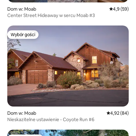
Dom w: Moab
Średnia ocena
4,9 (59)
Center Street Hideaway w sercu Moab #3
Wybór gości
Wybór gości
Dom w: Moab
Średnia ocena:
4,92 (84)
Nieskazitelne ustawienie - Coyote Run #6