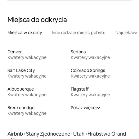
Miejsca do odkrycia
Miejsca w okolicy
Inne rodzaje miejsc pobytu
Najciekawsz
Denver
Sedona
Kwatery wakacyjne
Kwatery wakacyjne
Salt Lake City
Colorado Springs
Kwatery wakacyjne
Kwatery wakacyjne
Albuquerque
Flagstaff
Kwatery wakacyjne
Kwatery wakacyjne
Breckenridge
Pokaż więcej
Kwatery wakacyjne
Airbnb
Stany Zjednoczone
Utah
Hrabstwo Grand