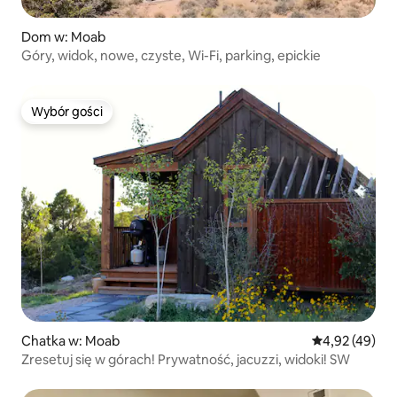
Dom w: Moab
Góry, widok, nowe, czyste, Wi-Fi, parking, epickie
Wybór gości
Wybór gości
Chatka w: Moab
Średnia ocena:
4,92 (49)
Zresetuj się w górach! Prywatność, jacuzzi, widoki! SW