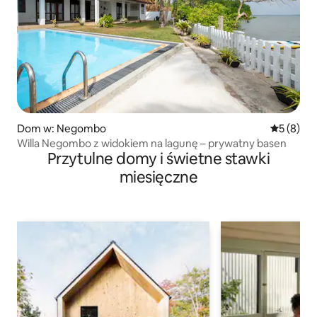
Dom w: Negombo
Średnia oc
5 (8)
Willa Negombo z widokiem na lagunę – prywatny basen
Przytulne domy i świetne stawki
miesięczne