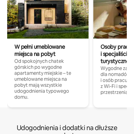
W pełni umeblowane
Osoby pracują
miejsca na pobyt
i specjaliści z
turystycznej
Od spokojnych chatek
górskich po wygodne
Wygodne zakw
apartamenty miejskie – te
dla nomadów 
umeblowane miejsca na
i osób pracując
pobyt mają wszystkie
z Wi-Fi i specja
udogodnienia typowego
przestrzenią do
domu.
Udogodnienia i dodatki na dłuższe