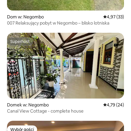
Dom w: Negombo
Średnia ocena:
4,97 (33)
007 Relaksujący pobyt w Negombo – blisko lotniska
Superhost
Superhost
Domek w: Negombo
Średnia ocena:
4,79 (24)
Canal View Cottage - complete house
Wybór gości