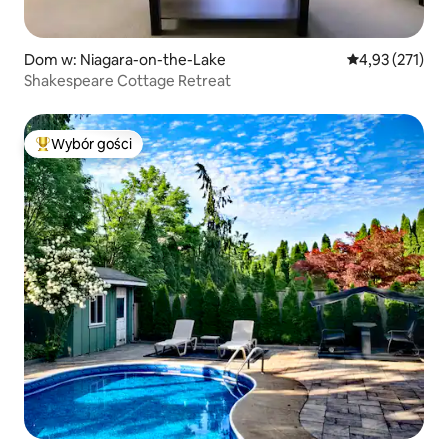
Dom w: Niagara-on-the-Lake
Średnia ocena: 
4,93 (271)
Shakespeare Cottage Retreat
Wybór gości
Najpopularniejsze z kategorii Wybór gości