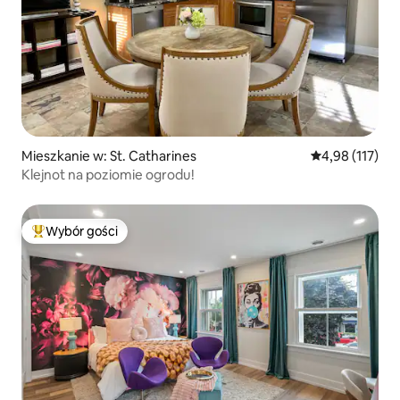
Mieszkanie w: St. Catharines
Średnia ocena: 
4,98 (117)
Klejnot na poziomie ogrodu!
Wybór gości
Najpopularniejsze z kategorii Wybór gości