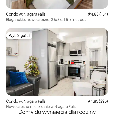
Condo w: Niagara Falls
Średnia ocena: 
4,88 (154)
Eleganckie, nowoczesne, 2 łóżka | 5 minut do
wodospadów
Wybór gości
Wybór gości
Condo w: Niagara Falls
Średnia ocena: 
4,85 (295)
Nowoczesne mieszkanie w Niagara Falls
Domy do wynajęcia dla rodziny