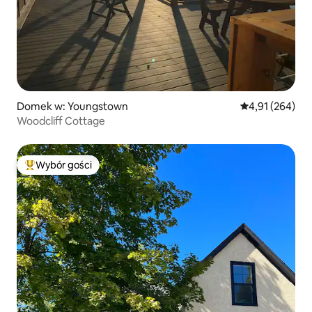
Domek w: Youngstown
Średnia ocena: 
4,91 (264)
Woodcliff Cottage
Wybór gości
Najpopularniejsze z kategorii Wybór gości