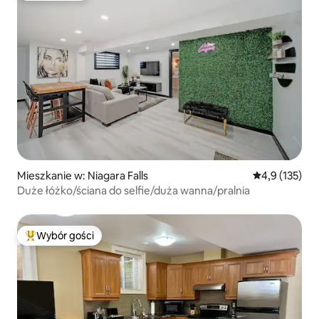
Mieszkanie w: Niagara Falls
Średnia ocena:
4,9 (135)
Duże łóżko/ściana do selfie/duża wanna/pralnia
Wybór gości
Najpopularniejsze z kategorii Wybór gości