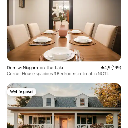
Dom w: Niagara-on-the-Lake
Średnia ocena:
4,9 (199)
Corner House spacious 3 Bedrooms retreat in NOTL
Wybór gości
Wybór gości