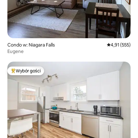
Condo w: Niagara Falls
Średnia ocena: 
4,91 (555)
Eugene
Wybór gości
Najpopularniejsze z kategorii Wybór gości