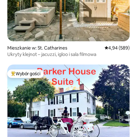
Mieszkanie w: St. Catharines
Średnia ocena: 4
4,94 (589)
Ukryty klejnot – jacuzzi, igloo i sala filmowa
Wybór gości
Najpopularniejsze z kategorii Wybór gości