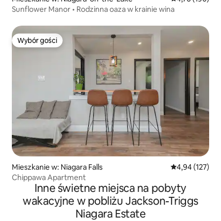
Sunflower Manor • Rodzinna oaza w krainie wina
Wybór gości
Wybór gości
Mieszkanie w: Niagara Falls
Średnia ocena: 
4,94 (127)
Chippawa Apartment
Inne świetne miejsca na pobyty
wakacyjne w pobliżu Jackson-Triggs
Niagara Estate