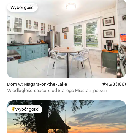
Wybór gości
Wybór gości
Dom w: Niagara-on-the-Lake
Średnia ocena: 
4,93 (186)
W odległości spaceru od Starego Miasta z jacuzzi
Wybór gości
Najpopularniejsze z kategorii Wybór gości