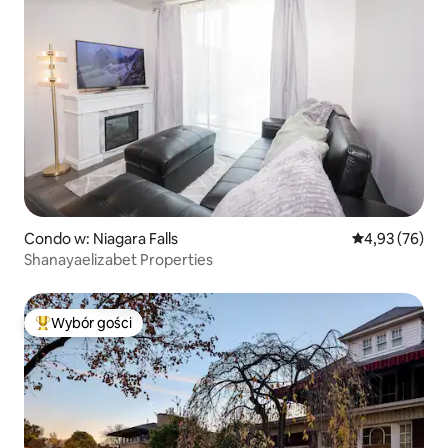
Condo w: Niagara Falls
Średnia ocena:
4,93 (76)
Shanayaelizabet Properties
Wybór gości
Najpopularniejsze z kategorii Wybór gości