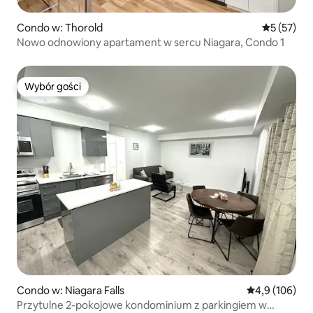
Condo w: Thorold
Średnia oce
5 (57)
Nowo odnowiony apartament w sercu Niagara, Condo 1
Wybór gości
Wybór gości
Condo w: Niagara Falls
Średnia ocena:
4,9 (106)
Przytulne 2-pokojowe kondominium z parkingiem w