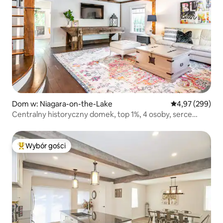
Dom w: Niagara-on-the-Lake
Średnia ocena: 
4,97 (299)
Centralny historyczny domek, top 1%, 4 osoby, serce
NOTL
Wybór gości
Najpopularniejsze z kategorii Wybór gości