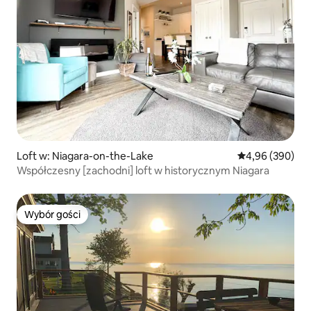
Loft w: Niagara-on-the-Lake
Średnia ocena: 4
4,96 (390)
Współczesny [zachodni] loft w historycznym Niagara
Wybór gości
Wybór gości