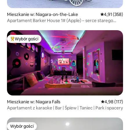
Mieszkanie w: Niagara-on-the-Lake
Średnia ocena: 
4,91 (358)
Apartament Barker House 1# (Apple) – serce starego
miasta.
Wybór gości
Najpopularniejsze z kategorii Wybór gości
Mieszkanie w: Niagara Falls
Średnia ocena: 
4,98 (117)
Apartament z karaoke | Bar | Śpiew | Taniec | Park i spacery
Wybór gości
Wybór gości