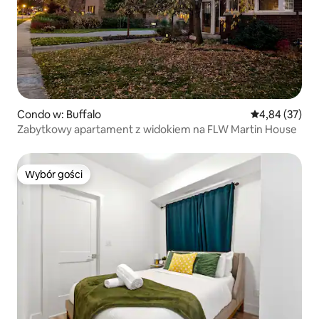
Condo w: Buffalo
Średnia ocena:
4,84 (37)
Zabytkowy apartament z widokiem na FLW Martin House
Wybór gości
Wybór gości