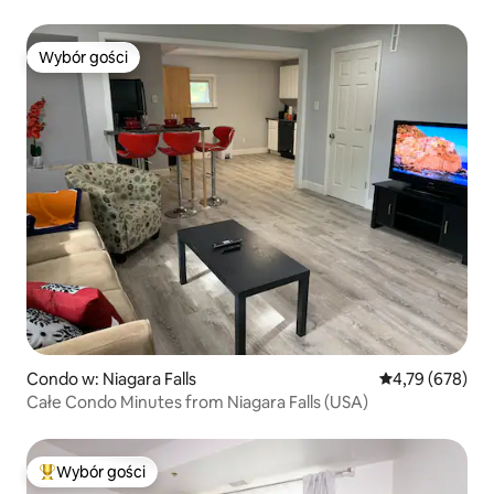
Niagara Falls
Wybór gości
Wybór gości
Condo w: Niagara Falls
Średnia ocena: 
4,79 (678)
Całe Condo Minutes from Niagara Falls (USA)
Wybór gości
Najpopularniejsze z kategorii Wybór gości