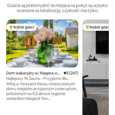
Goście są jednomyślni: te miejsca na pobyt są wysoko
oceniane za lokalizację, czystość i nie tylko.
Wybór gości
Wybór gości
Najpopularniejsze z kategorii Wybór gości
Najpopularniejsze
Dom wakacyjny w: Niagara-on-
Średnia ocena: 5 na 5, liczba 
5 (247)
the-Lake
Najlepszy 1% Sauna – Przyjazne dla
zwierząt – Bocce – Winnice
Witaj w Vineyard Views, nowoczesnym
domu wiejskim przyjaznym zwierzętom,
położonym na 0,5 akra w regionie
winiarskim Niagara! Ten
wyremontowany w 2022 roku bungalow
na podwyższeniu znajduje się 5 minut
jazdy od Starego Miasta w Notodden.