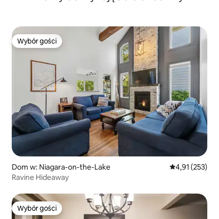
Wybór gości
Wybór gości
Dom w: Niagara-on-the-Lake
Średnia ocena: 
4,91 (253)
Ravine Hideaway
Wybór gości
Wybór gości