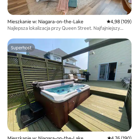
Mieszkanie w: Niagara-on-the-Lake
Średnia ocena: 
4,98 (109)
Najlepsza lokalizacja przy Queen Street. Najfajniejszy
klimat w NOTL
Superhost
Superhost
Mieszkanie w: Niagara-on-the-Lake
Średnia ocena: 
4,76 (190)