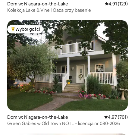
Dom w: Niagara-on-the-Lake
Średnia ocena: 
4,91 (129)
Kolekcja Lake & Vine | Oaza przy basenie
Wybór gości
Najpopularniejsze z kategorii Wybór gości
Dom w: Niagara-on-the-Lake
Średnia ocena: 
4,97 (701)
Green Gables w Old Town NOTL – licencja nr 080-2026