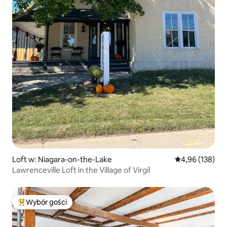
Loft w: Niagara-on-the-Lake
Średnia ocena: 
4,96 (138)
Lawrenceville Loft in the Village of Virgil
Wybór gości
Najpopularniejsze z kategorii Wybór gości