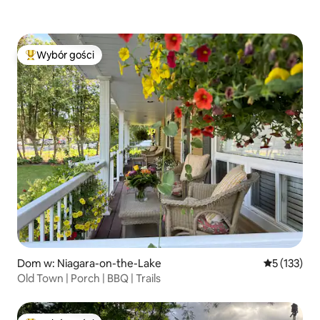
Wybór gości
Najpopularniejsze z kategorii Wybór gości
Dom w: Niagara-on-the-Lake
Średnia ocen
5 (133)
Old Town | Porch | BBQ | Trails