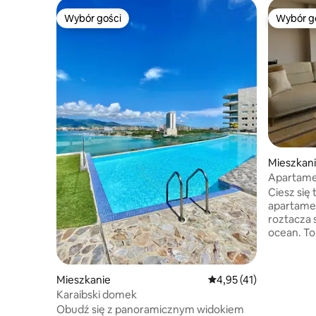
Wybór gości
Wybór g
Wybór gości
Wybór g
Mieszkan
Apartame
w Pampata
Ciesz si
apartamente
roztacza 
ocean. To
i relaks 
jest nowa
się w jed
Mieszkanie
Średnia ocena: 4,95 na 
4,95 (41)
wyspie (R
Karaibski domek
nieskazit
Obudź się z panoramicznym widokiem
Zaledwie 