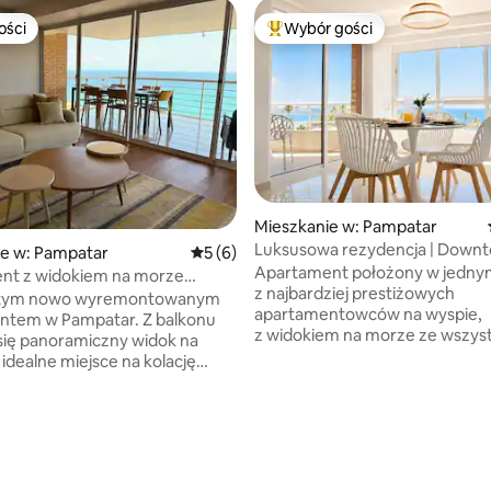
ości
Wybór gości
ości
Najpopularniejsze z kategorii 
Mieszkanie w: Pampatar
Luksusowa rezydencja | Down
ie w: Pampatar
Średnia ocena: 5 na 5, liczba recenzji: 6
5 (6)
Beach · Casa Mia
Apartament położony w jedny
nt z widokiem na morze
z najbardziej prestiżowych
r (premiera!)
ę tym nowo wyremontowanym
apartamentowców na wyspie,
m w Pampatar. Z balkonu
z widokiem na morze ze wszys
się panoramiczny widok na
stron, urządzony z dbałością o
 idealne miejsce na kolację
szczegół, aby Twój pobyt był p
na świeżym powietrzu. Kuchnia
Podczas pobytu nie musisz się
 i dobrze wyposażona. Znajduje
o wodę ani prąd, ponieważ ap
nym z najlepszych budynków na
5, liczba recenzji: 41
posiada zbiornik o pojemności
esidencias Vistalmar), z
1000 litrów, a hol jest wyposaż
elnymi basenami i ogrodami.
w płytę elektryczną. W pobliżu 
5 minut od Playa Juventud,