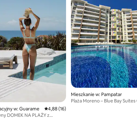
5, liczba recenzji: 10
Mieszkanie w: Pampatar
Plaża Moreno – Blue Bay Suites
Playa Tibisay
cyjny w: Guarame
Średnia ocena: 4,88 na 5, liczba recenzji: 16
4,88 (16)
wny DOMEK NA PLAŻY z
NYM dostępem do KLUBU
EGO