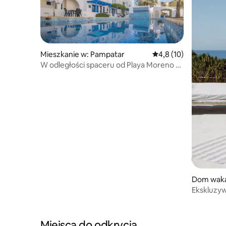
Mieszkanie w: Pampatar
Średnia ocena: 4,8 na 
4,8 (10)
W odległości spaceru od Playa Moreno •
Basen • Widok na ocean • 6 miejsc
noclegowych
Dom waka
Ekskluzy
BEZPŁAT
PLAŻOW
Miejsca do odkrycia