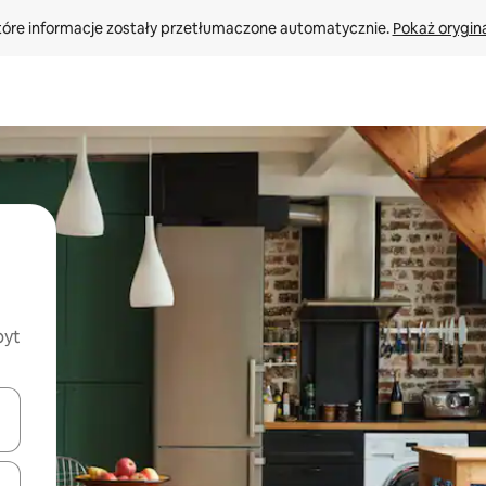
tóre informacje zostały przetłumaczone automatycznie. 
Pokaż orygina
byt
o nich za pomocą klawiszy strzałek w górę i w dół lub przeglądać j