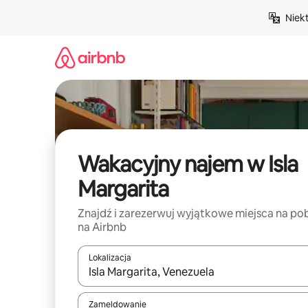
Przejdź
Niek
do
treści
Wakacyjny najem w Isla
Margarita
Znajdź i zarezerwuj wyjątkowe miejsca na po
na Airbnb
Lokalizacja
Gdy wyniki będą dostępne, możesz poruszać się p
Zameldowanie