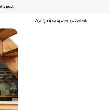
lny język
Wynajmij swój dom na Airbnb
e za pomocą gestów dotykowych lub przesuwania.