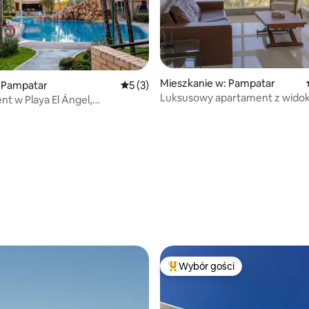
5, liczba recenzji: 46
Mieszkanie w: Pampatar
 Pampatar
Średnia ocena: 5 na 5, liczba recenzji: 3
5 (3)
Luksusowy apartament z wido
t w Playa El Ángel,
ocean / klimatyzacja / Wi-Fi
ko City Place
Wybór gości
Najpopularniejsze z kategorii 