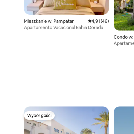
Mieszkanie w: Pampatar
Średnia ocena: 4,91 na 
4,91 (46)
Apartamento Vacacional Bahia Dorada
Condo w:
Apartamen
naprzeciw
Wybór gości
Wybór gości