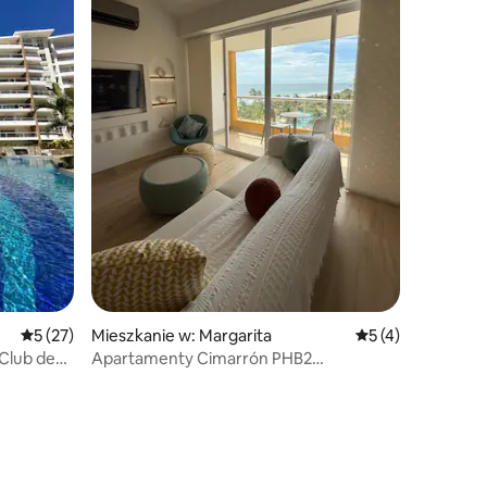
Średnia ocena: 5 na 5, liczba recenzji: 27
5 (27)
Mieszkanie w: Margarita
Średnia ocena: 5 n
5 (4)
 Club de
Apartamenty Cimarrón PHB2
spektakularne