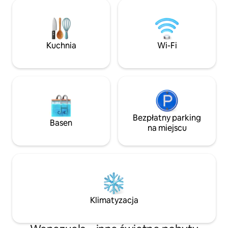
liczba gości to 5. 👉 Dodatkowa osoba:
zabawą i bliskością
20 USD za noc. Rzemieślniczy design,
rodzin, które chcą
morska bryza, hamaki i otwarte
Narodowy Morroco
przestrzenie, aby odłączyć się od świata
doświadczenie w F
i doświadczyć Karaibów od podstaw 🌿🌊
Kuchnia
Wi-Fi
Bezpłatny parking
Basen
na miejscu
Klimatyzacja