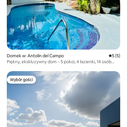
Domek w: Antolín del Campo
Średnia oc
5 (5)
Piękny, ekskluzywny dom – 5 pokoi, 4 łazienki, 14 osób
dorosłych
Wybór gości
Wybór gości