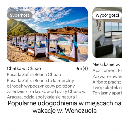
Superhost
Wybór gości
Superhost
Wybór gości
Mieszkanie w: Tuc
Chatka w: Chuao
Średnia ocena: 5 na 5, liczb
5 (4)
Apartament Prem
Posada Zafira Beach Chuao
widokiem na morz
Zakwaterowanie G
Posada Zafira Beach to kameralny
Airbnb: płacisz tyl
ośrodek wypoczynkowy położony
Twój zakątek na w
zaledwie kilka kroków od plaży Chuao w
Ten jasny apartam
Aragua, gdzie spotykają się natura i
bezkonkurencyjną 
Popularne udogodnienia w miejscach na
spokój. Znajdują się tu 2 oddzielne
oszałamiającym w
pokoje, każdy z prywatną łazienką
wakacje w: Wenezuela
Dzięki 2 sypialnio
i własnym wejściem, zaprojektowane
odnowionym budyn
z myślą o odpoczynku i prywatności.
basenowi z widoki
Stawka dotyczy 2 osób, a maksymalna
idealna równowag