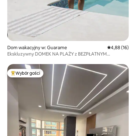
Dom wakacyjny w: Guarame
Średnia ocena:
4,88 (16)
Ekskluzywny DOMEK NA PLAŻY z BEZPŁATNYM
dostępem do KLUBU PLAŻOWEGO
Wybór gości
Najpopularniejsze z kategorii Wybór gości