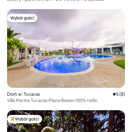
Wybór gości
Wybór gości
Dom w: Tucacas
Średnia oc
5 (8)
Villa Marina Tucacas•Plaża•Basen•100% roślin
Wybór gości
Najpopularniejsze z kategorii Wybór gości