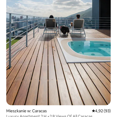
Mieszkanie w: Caracas
Średnia ocena:
4,92 (93)
Luxury Apartment 2 H +2 B Views Of All Caracas