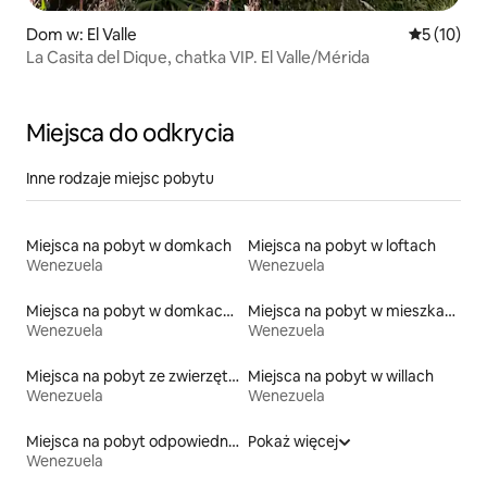
Dom w: El Valle
Średnia oce
5 (10)
La Casita del Dique, chatka VIP. El Valle/Mérida
Miejsca do odkrycia
Inne rodzaje miejsc pobytu
Miejsca na pobyt w domkach
Miejsca na pobyt w loftach
Wenezuela
Wenezuela
Miejsca na pobyt w domkach ekologicznych na łonie przyrody
Miejsca na pobyt w mieszkaniach typu condo
Wenezuela
Wenezuela
Miejsca na pobyt ze zwierzętami
Miejsca na pobyt w willach
Wenezuela
Wenezuela
Miejsca na pobyt odpowiednie dla rodzin
Pokaż więcej
Wenezuela