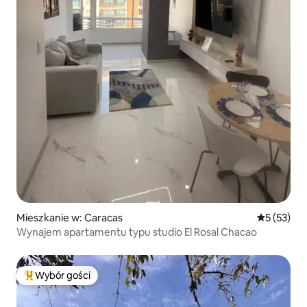
Mieszkanie w: Caracas
Średnia oce
5 (53)
Wynajem apartamentu typu studio El Rosal Chacao
Wybór gości
Najpopularniejsze z kategorii Wybór gości