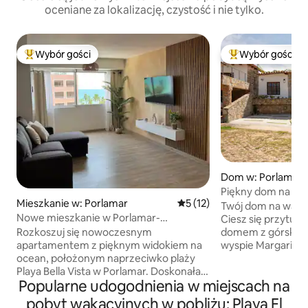
oceniane za lokalizację, czystość i nie tylko.
Wybór gości
Wybór gości
Najpopularniejsze z kategorii Wybór gości
Najpopularniejsze
Dom w: Porlamar
Piękny dom na wa
Mieszkanie w: Porlamar
Średnia ocena: 5 na 5, liczba
5 (12)
Twój dom na wakac
Nowe mieszkanie w Porlamar-
Ciesz się przytul
MargaritaVibes67
Rozkoszuj się nowoczesnym
domem z górską p
apartamentem z pięknym widokiem na
wyspie Margarita. 
ocean, położonym naprzeciwko plaży
miejsce dla maksym
Playa Bella Vista w Porlamar. Doskonała
plaż, stadionu ba
Popularne udogodnienia w miejscach na
lokalizacja, 8 minut od centrum
handlowych, stacji
handlowego La Vela. W budynku jest
El Valle del Espir
pobyt wakacyjnych w pobliżu: Playa El