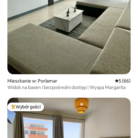
Mieszkanie w: Porlamar
Średnia oce
5 (66)
Widok na basen i bezpośredni dostęp | Wyspa Margarita
Wybór gości
Najpopularniejsze z kategorii Wybór gości