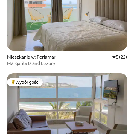
Mieszkanie w: Porlamar
Średnia oce
5 (22)
Margarita Island Luxury
Wybór gości
Najpopularniejsze z kategorii Wybór gości