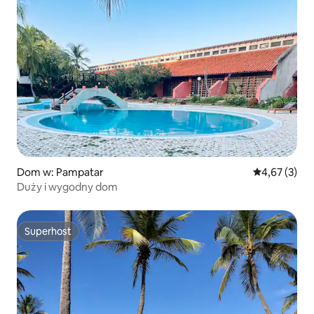
Dom w: Pampatar
Średnia ocena
4,67 (3)
Duży i wygodny dom
Superhost
Superhost