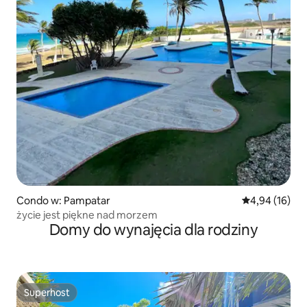
Condo w: Pampatar
Średnia ocena:
4,94 (16)
życie jest piękne nad morzem
Domy do wynajęcia dla rodziny
Superhost
Superhost