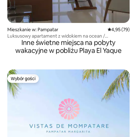
Mieszkanie w: Pampatar
Średnia ocena:
4,95 (79)
Luksusowy apartament z widokiem na ocean /
Inne świetne miejsca na pobyty
klimatyzacja / Wi-Fi
wakacyjne w pobliżu Playa El Yaque
Wybór gości
Wybór gości