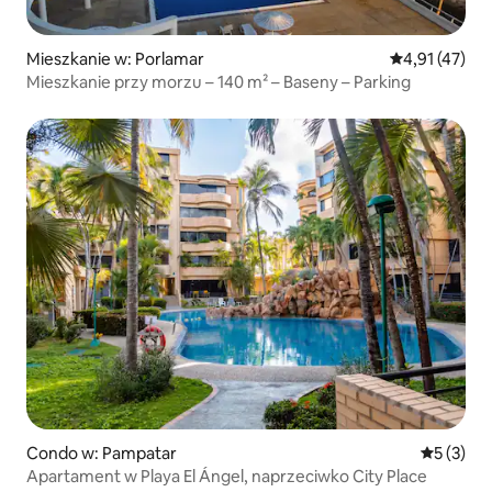
Mieszkanie w: Porlamar
Średnia ocena:
4,91 (47)
Mieszkanie przy morzu – 140 m² – Baseny – Parking
Condo w: Pampatar
Średnia oc
5 (3)
Apartament w Playa El Ángel, naprzeciwko City Place