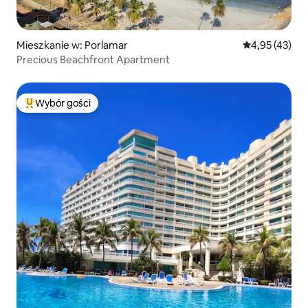
Mieszkanie w: Porlamar
Średnia ocena:
4,95 (43)
Precious Beachfront Apartment
Wybór gości
Najpopularniejsze z kategorii Wybór gości