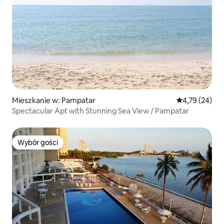
Mieszkanie w: Pampatar
Średnia ocena:
4,79 (24)
Spectacular Apt with Stunning Sea View / Pampatar
Wybór gości
Wybór gości