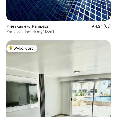
Mieszkanie w: Pampatar
Średnia ocena:
4,94 (65)
Karaibski domek myśliwski
Wybór gości
Najpopularniejsze z kategorii Wybór gości