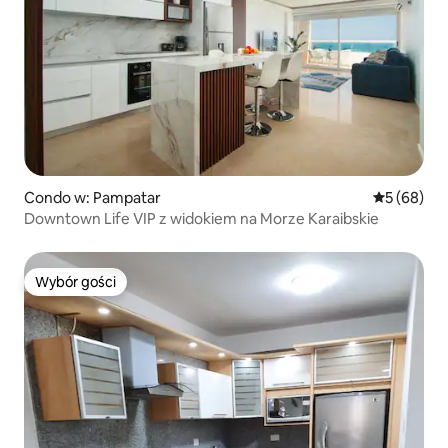
Condo w: Pampatar
Średnia oce
5 (68)
Downtown Life VIP z widokiem na Morze Karaibskie
Wybór gości
Wybór gości