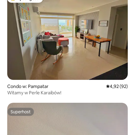
Najpopularniejsze z kategorii Wybór gości
Condo w: Pampatar
Średnia ocena:
4,92 (92)
Witamy w Perle Karaibów!
Superhost
Superhost