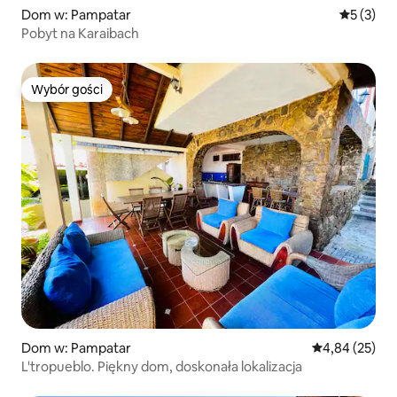
Dom w: Pampatar
Średnia oc
5 (3)
Pobyt na Karaibach
Wybór gości
Wybór gości
Dom w: Pampatar
Średnia ocena:
4,84 (25)
L'tropueblo. Piękny dom, doskonała lokalizacja