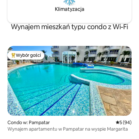
Klimatyzacja
Wynajem mieszkań typu condo z Wi-Fi
Wybór gości
Najpopularniejsze z kategorii Wybór gości
Condo w: Pampatar
Średnia oce
5 (94)
Wynajem apartamentu w Pampatar na wyspie Margarita