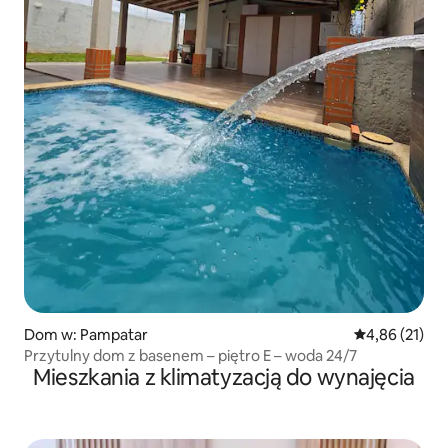
Dom w: Pampatar
Średnia ocena:
4,86 (21)
Przytulny dom z basenem – piętro E – woda 24/7
Mieszkania z klimatyzacją do wynajęcia