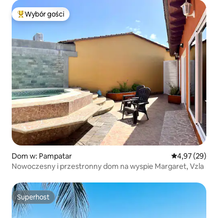
Wybór gości
Najpopularniejsze z kategorii Wybór gości
Dom w: Pampatar
Średnia ocena:
4,97 (29)
Nowoczesny i przestronny dom na wyspie Margaret, Vzla
Superhost
Superhost