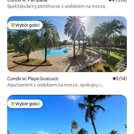
Spektakularny penthouse z widokiem na morze.
Wybór gości
Najpopularniejsze z kategorii Wybór gości
Condo w: Playa Guacuco
Średnia oce
5 (14)
Apartament z widokiem na morze, spokojny i
komfortowy.
Wybór gości
Najpopularniejsze z kategorii Wybór gości