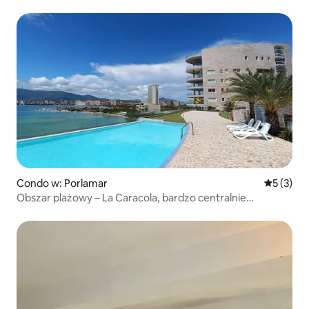
Condo w: Porlamar
Średnia oc
5 (3)
Obszar plażowy – La Caracola, bardzo centralnie
położony.