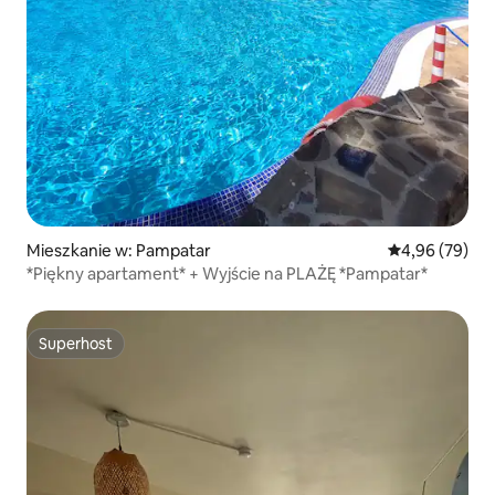
Mieszkanie w: Pampatar
Średnia ocena:
4,96 (79)
*Piękny apartament* + Wyjście na PLAŻĘ *Pampatar*
Superhost
Superhost