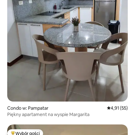
Condo w: Pampatar
Średnia ocena:
4,91 (55)
Piękny apartament na wyspie Margarita
Wybór gości