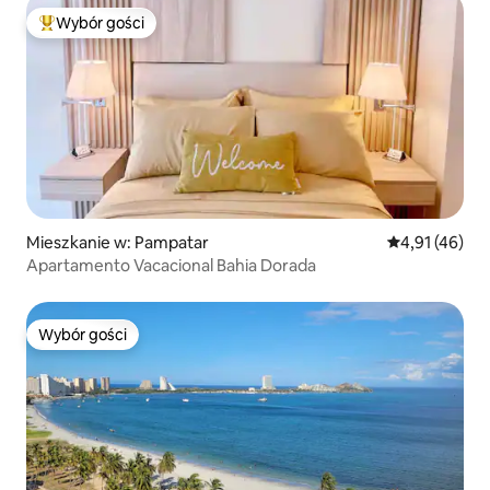
Wybór gości
Najpopularniejsze z kategorii Wybór gości
Mieszkanie w: Pampatar
Średnia ocena:
4,91 (46)
Apartamento Vacacional Bahia Dorada
Wybór gości
Wybór gości