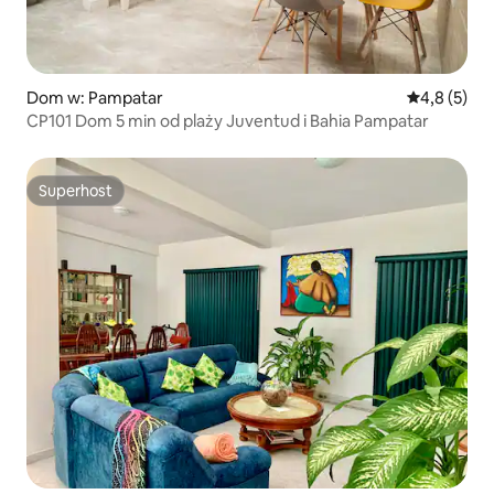
Dom w: Pampatar
Średnia ocen
4,8 (5)
CP101 Dom 5 min od plaży Juventud i Bahia Pampatar
Superhost
Superhost