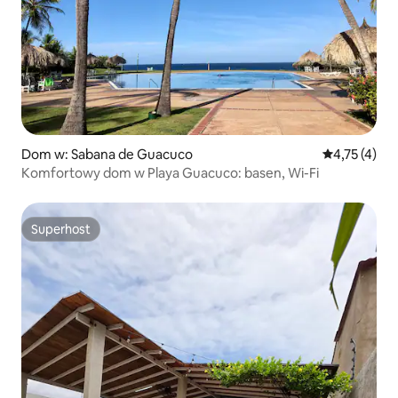
Dom w: Sabana de Guacuco
Średnia ocena
4,75 (4)
Komfortowy dom w Playa Guacuco: basen, Wi-Fi
Superhost
Superhost