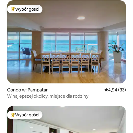
Wybór gości
Najpopularniejsze z kategorii Wybór gości
Condo w: Pampatar
Średnia ocena:
4,94 (33)
W najlepszej okolicy, miejsce dla rodziny
Wybór gości
Najpopularniejsze z kategorii Wybór gości