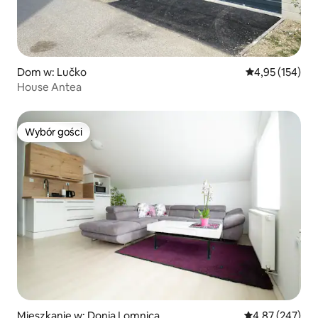
Dom w: Lučko
Średnia ocena: 
4,95 (154)
House Antea
Wybór gości
Wybór gości
Mieszkanie w: Donja Lomnica
Średnia ocena: 
4,87 (247)