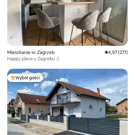
Mieszkanie w: Zagrzeb
Średnia ocena: 
4,97 (271)
Happy place u Zagrebu :)
Wybór gości
Najpopularniejsze z kategorii Wybór gości