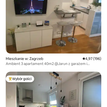
Mieszkanie w: Zagrzeb
Średnia ocena: 
4,97 (196)
Ambient 3 apartament 40m2 @Jarun z garażem i
balkonem
Wybór gości
Najpopularniejsze z kategorii Wybór gości