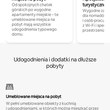
turystycznej
Od spokojnych chatek
górskich po wygodne
Wygodne zakw
apartamenty miejskie – te
dla nomadów 
umeblowane miejsca na
i osób pracując
pobyt mają wszystkie
z Wi-Fi i specja
udogodnienia typowego
przestrzenią do
domu.
Udogodnienia i dodatki na dłuższe
pobyty
Umeblowane miejsca na pobyt
W pełni umeblowane obiekty z kuchnią
i udogodnieniami, w których można mieszkać przez