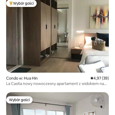
Wybór gości
Najpopularniejsze z kategorii Wybór gości
Condo w: Hua Hin
Średnia ocena:
4,97 (39)
La Casita nowy nowoczesny apartament z widokiem na
morze
Wybór gości
Wybór gości