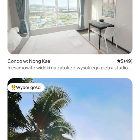
Condo w: Nong Kae
Średnia oce
5 (49)
niesamowite widoki na zatokę z wysokiego piętra studio
FL23
Wybór gości
Najpopularniejsze z kategorii Wybór gości