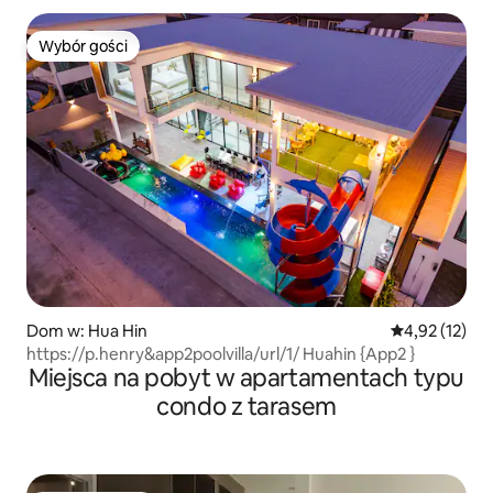
Wybór gości
Wybór gości
Dom w: Hua Hin
Średnia ocena:
4,92 (12)
https://p.henry&app2poolvilla/url/1/ Huahin {App2 }
Miejsca na pobyt w apartamentach typu
condo z tarasem