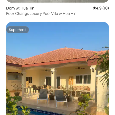
Dom w: Hua Hin
Średnia ocena
4,9 (10)
Four Changs Luxury Pool Villa w Hua Hin
Superhost
Superhost