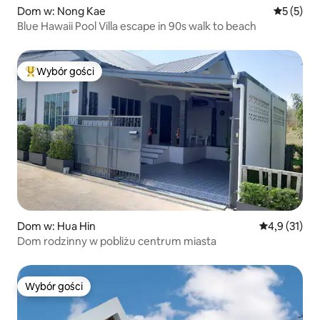
Dom w: Nong Kae
Średnia oc
5 (5)
Blue Hawaii Pool Villa escape in 90s walk to beach
Wybór gości
Najpopularniejsze z kategorii Wybór gości
Dom w: Hua Hin
Średnia ocena
4,9 (31)
Dom rodzinny w pobliżu centrum miasta
Wybór gości
Wybór gości