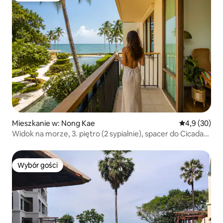
Mieszkanie w: Nong Kae
Średnia ocena
4,9 (30)
Widok na morze, 3. piętro (2 sypialnie), spacer do Cicada
Market
Wybór gości
Wybór gości