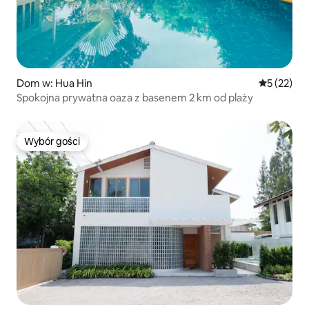
Dom w: Hua Hin
Średnia oce
5 (22)
Spokojna prywatna oaza z basenem 2 km od plaży
Wybór gości
Wybór gości