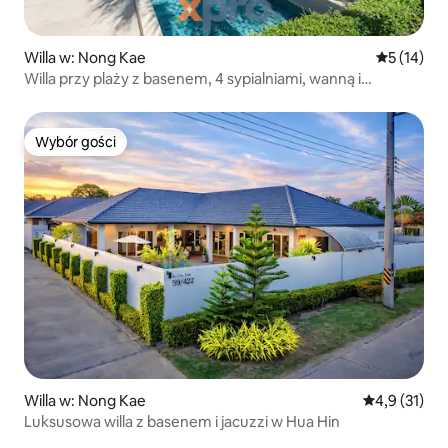
Willa w: Nong Kae
Średnia oce
5 (14)
Willa przy plaży z basenem, 4 sypialniami, wanną i
balkonem
Wybór gości
Wybór gości
Willa w: Nong Kae
Średnia ocena
4,9 (31)
Luksusowa willa z basenem i jacuzzi w Hua Hin