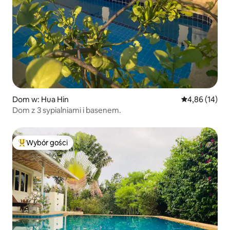
Dom w: Hua Hin
Średnia ocena:
4,86 (14)
Dom z 3 sypialniami i basenem.
Wybór gości
Najpopularniejsze z kategorii Wybór gości