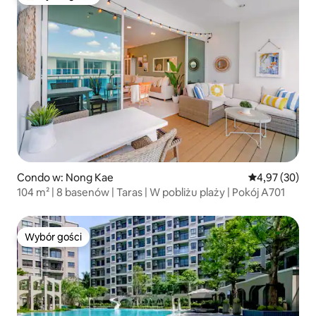
Najpopularniejsze z kategorii Wybór gości
Condo w: Nong Kae
Średnia ocena:
4,97 (30)
104 m² | 8 basenów | Taras | W pobliżu plaży | Pokój A701
Wybór gości
Wybór gości