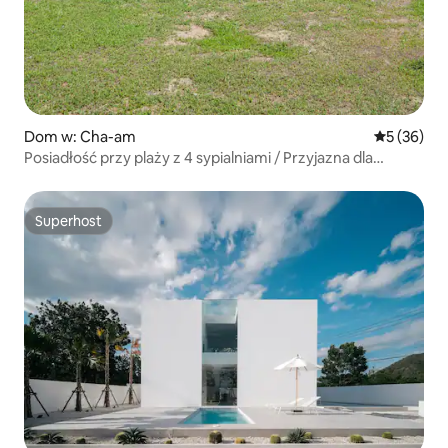
Dom w: Cha-am
Średnia oce
5 (36)
Posiadłość przy plaży z 4 sypialniami / Przyjazna dla
zwierząt / Szybkie Wi-Fi
Superhost
Superhost