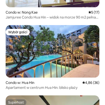
Condo w: Nong Kae
Średnia oce
5 (17)
Jamjuree Condo Hua Hin – widok na morze 90 m2 pełna
kuchnia
Wybór gości
Wybór gości
Condo w: Hua Hin
Średnia ocena:
4,86 (36)
Apartament w centrum Hua Hin: blisko plaży
Superhost
Superhost