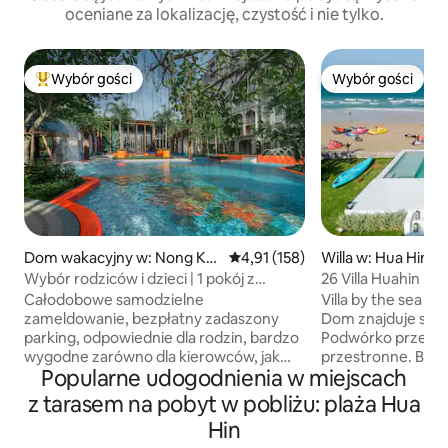
oceniane za lokalizację, czystość i nie tylko.
Wybór gości
Wybór gości
Najpopularniejsze z kategorii Wybór gości
Wybór gości
Dom wakacyjny w: Nong Ka
Średnia ocena: 4,91 na 5, liczba 
4,91 (158)
Willa w: Hua Hin
e
Wybór rodziców i dzieci | 1 pokój z
26 Villa Huahin Be
dużym łóżkiem + łóżeczko dla dzieci,
Całodobowe samodzielne
Villa by the sea Hua
można dodać łóżeczko dla niemowląt /
zameldowanie, bezpłatny zadaszony
Dom znajduje się 
24-godzinny samoobsługowy check-in,
parking, odpowiednie dla rodzin, bardzo
Podwórko przed 
bezpłatny parking | 3 minuty spacerem
wygodne zarówno dla kierowców, jak
przestronne. Base
do plaży | dwa duże targowiska nocne
Popularne udogodnienia w miejscach
i podróżujących samochodem!Ten
panoramę 180 stop
centralnie położony dom w Hua Hin jest
Hua Hin. Z posiadł
z tarasem na pobyt w pobliżu: plaża Hua
dogodnie usytuowany i łatwo dostępny
Lion Island. • Posłuchaj fal, ciesząc się
Hin
– możesz zamówić taksówkę z domu lub
widokiem na morze 