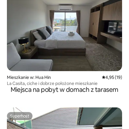
Mieszkanie w: Hua Hin
Średnia ocena:
4,95 (19)
La Casita, ciche i dobrze położone mieszkanie
Miejsca na pobyt w domach z tarasem
Superhost
Superhost