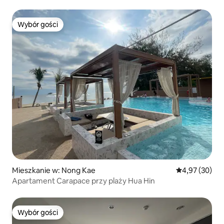
Wybór gości
Wybór gości
Mieszkanie w: Nong Kae
Średnia ocena:
4,97 (30)
Apartament Carapace przy plaży Hua Hin
Wybór gości
Wybór gości