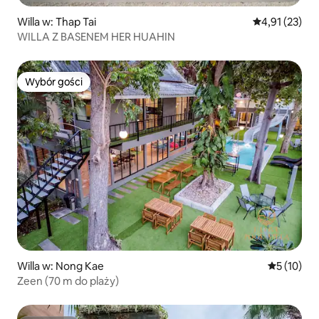
Willa w: Thap Tai
Średnia ocena:
4,91 (23)
WILLA Z BASENEM HER HUAHIN
Wybór gości
Wybór gości
Willa w: Nong Kae
Średnia oce
5 (10)
Zeen (70 m do plaży)