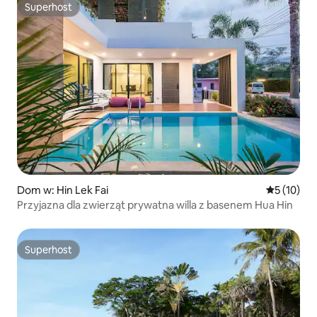
Superhost
Superhost
Dom w: Hin Lek Fai
Średnia oce
5 (10)
Przyjazna dla zwierząt prywatna willa z basenem Hua Hin
Superhost
Superhost