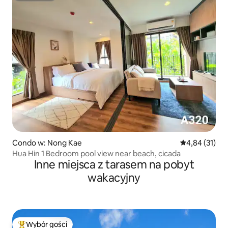
Condo w: Nong Kae
Średnia ocena:
4,84 (31)
Hua Hin 1 Bedroom pool view near beach, cicada
Inne miejsca z tarasem na pobyt
wakacyjny
Wybór gości