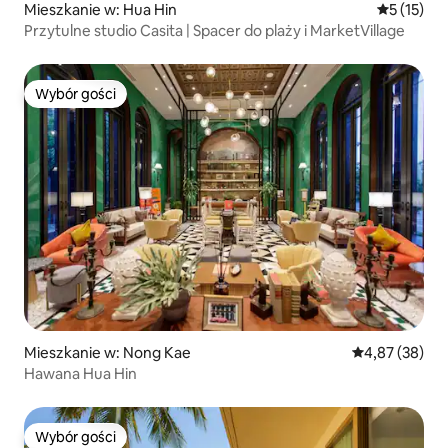
Mieszkanie w: Hua Hin
Średnia oce
5 (15)
Przytulne studio Casita | Spacer do plaży i MarketVillage
Wybór gości
Wybór gości
Mieszkanie w: Nong Kae
Średnia ocena:
4,87 (38)
Hawana Hua Hin
Wybór gości
Wybór gości