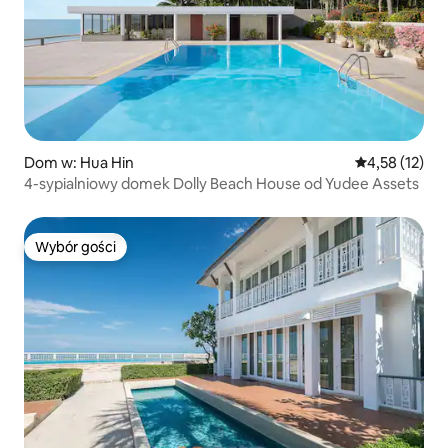
Dom w: Hua Hin
Średnia ocena:
4,58 (12)
4-sypialniowy domek Dolly Beach House od Yudee Assets
Wybór gości
Wybór gości