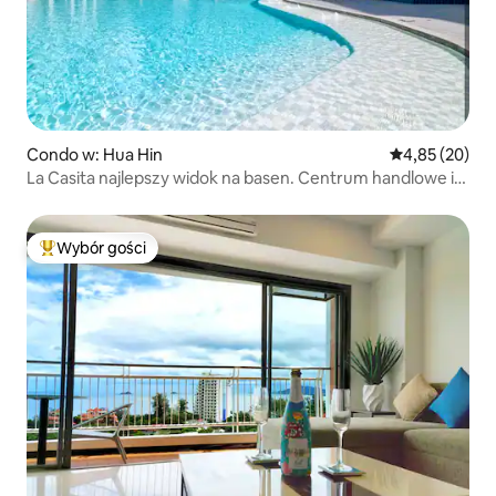
Condo w: Hua Hin
Średnia ocena:
4,85 (20)
La Casita najlepszy widok na basen. Centrum handlowe i
plaża w odległości spaceru
Wybór gości
Najpopularniejsze z kategorii Wybór gości