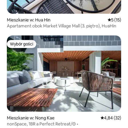
Mieszkanie w: Hua Hin
Średnia oce
5 (15)
Apartament obok Market Village Mall (3. piętro), HuaHin
Wybór gości
Wybór gości
Mieszkanie w: Nong Kae
Średnia ocena:
4,84 (32)
nonSpace, 1BR a Perfect Retreat/Θ •