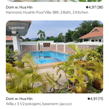
Dom w: Hua Hin
Średnia ocena:
4,97 (38)
Harmonic HuaHin Pool Villa-3BR, 3 Bath, 2 Kitchen
Superhost
Superhost
Dom w: Hua Hin
Średnia ocena
4,91 (11)
Willa z 3 1/2 pokojami, basenem i jacuzzi