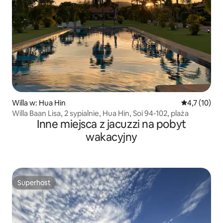
Willa w: Hua Hin
Średnia ocena
4,7 (10)
Willa Baan Lisa, 2 sypialnie, Hua Hin, Soi 94-102, plaża
Inne miejsca z jacuzzi na pobyt
wakacyjny
Superhost
Superhost