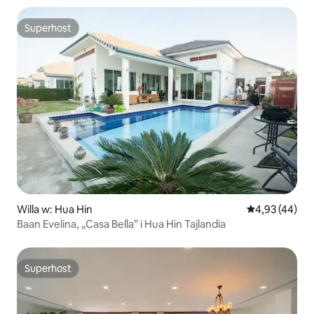
Superhost
Superhost
Willa w: Hua Hin
Średnia ocena:
4,93 (44)
Baan Evelina, „Casa Bella” i Hua Hin Tajlandia
Superhost
Superhost