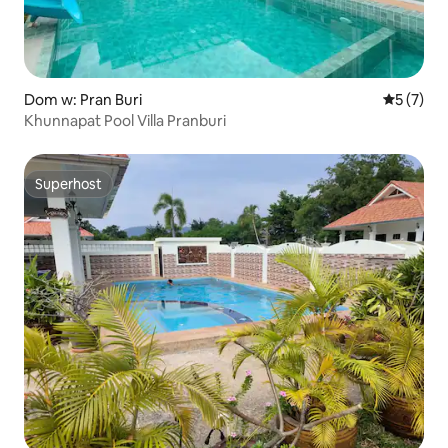
Dom w: Pran Buri
Średnia oc
5 (7)
Khunnapat Pool Villa Pranburi
Superhost
Superhost