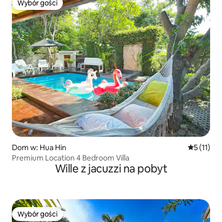
Wybór gości
Wybór gości
Dom w: Hua Hin
Średnia oc
5 (11)
Premium Location 4 Bedroom Villa
Wille z jacuzzi na pobyt
Wybór gości
Wybór gości