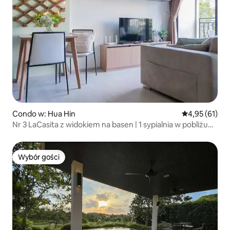
Condo w: Hua Hin
Średnia ocena:
4,95 (61)
Nr 3 LaCasita z widokiem na basen | 1 sypialnia w pobliżu
plaży | 4 gości
Wybór gości
Wybór gości