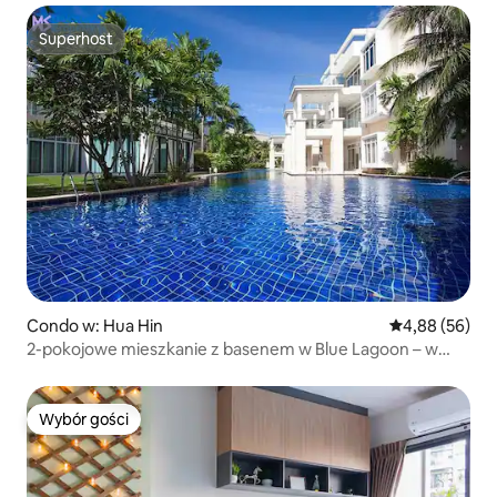
Superhost
Superhost
Condo w: Hua Hin
Średnia ocena:
4,88 (56)
2-pokojowe mieszkanie z basenem w Blue Lagoon – w
pobliżu Sheraton Hua Hin
Wybór gości
Wybór gości