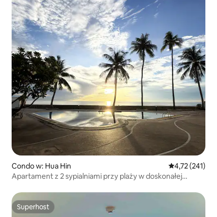
Condo w: Hua Hin
Średnia ocena: 
4,72 (241)
Apartament z 2 sypialniami przy plaży w doskonałej
lokalizacji
Superhost
Superhost