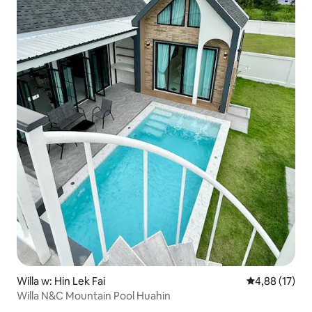
Willa w: Hin Lek Fai
Średnia ocena:
4,88 (17)
Willa N&C Mountain Pool Huahin