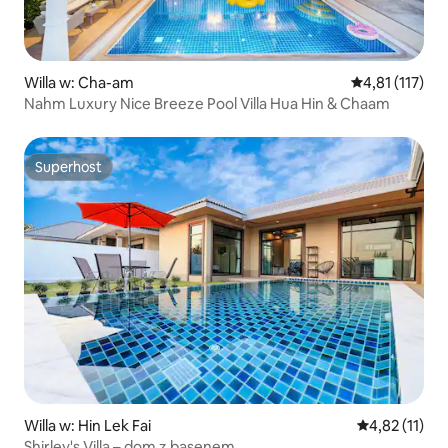
Willa w: Cha-am
Średnia ocena: 
4,81 (117)
Nahm Luxury Nice Breeze Pool Villa Hua Hin & Chaam
Superhost
Superhost
Willa w: Hin Lek Fai
Średnia ocena:
4,82 (11)
Shirley's Villa – dom z basenem