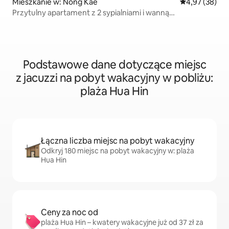
Mieszkanie w: Nong Kae
Średnia ocena:
4,97 (38)
Przytulny apartament z 2 sypialniami i wanną
z hydromasażem
Podstawowe dane dotyczące miejsc
z jacuzzi na pobyt wakacyjny w pobliżu:
plaża Hua Hin
Łączna liczba miejsc na pobyt wakacyjny
Odkryj 180 miejsc na pobyt wakacyjny w: plaża
Hua Hin
Ceny za noc od
plaża Hua Hin – kwatery wakacyjne już od 37 zł za