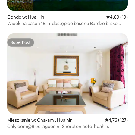
Condo w: Hua Hin
Średnia ocena:
4,89 (19)
Widok na basen 1Br + dostęp do basenu Bardzo blisko
plaży
Superhost
Superhost
Mieszkanie w: Cha-am , Hua hin
Średnia ocena: 
4,76 (127)
Cały dom@Blue lagoon nr Sheraton hotel huahin.