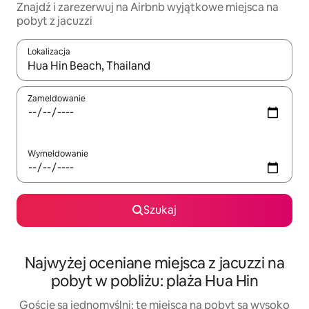
Znajdź i zarezerwuj na Airbnb wyjątkowe miejsca na
pobyt z jacuzzi
Lokalizacja
Gdy wyniki będą dostępne, możesz poruszać się po nich za pom
Zameldowanie
Wymeldowanie
Szukaj
Najwyżej oceniane miejsca z jacuzzi na
pobyt w pobliżu: plaża Hua Hin
Goście są jednomyślni: te miejsca na pobyt są wysoko