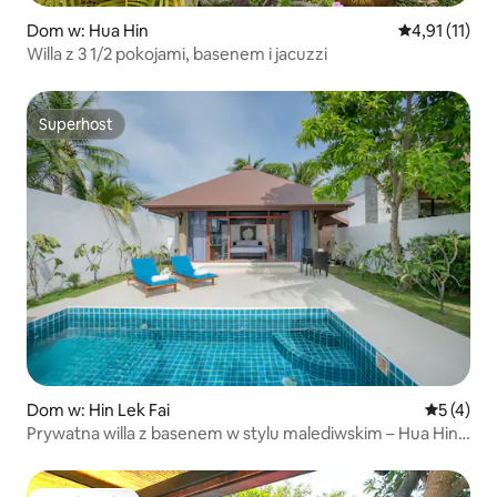
Dom w: Hua Hin
Średnia ocena
4,91 (11)
Willa z 3 1/2 pokojami, basenem i jacuzzi
Superhost
Superhost
Dom w: Hin Lek Fai
Średnia oc
5 (4)
Prywatna willa z basenem w stylu malediwskim – Hua Hin
A37