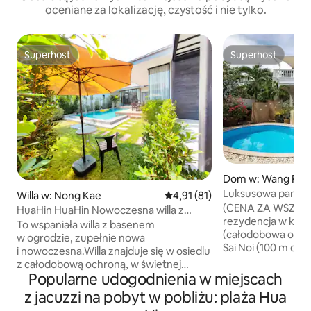
oceniane za lokalizację, czystość i nie tylko.
Superhost
Superhost
Superhost
Superhost
Dom w: Wang Pon
Luksusowa panora
Willa w: Nong Kae
Średnia ocena: 4,91 na 5, liczba
4,91 (81)
(CENA ZA WSZYST
HuaHin HuaHin Nowoczesna willa z
rezydencja w kompl
basenem (450 m2 komfortowa willa,
To wspaniała willa z basenem
(całodobowa ochro
świetna lokalizacja w mieście, blisko
w ogrodzie, zupełnie nowa
Sai Noi (100 m do 
plaży, centrum handlowego, nocnego
i nowoczesna.Willa znajduje się w osiedlu
Podwyższona (ogr
targu)
z całodobową ochroną, w świetnej
drogą) willa na zb
Popularne udogodnienia w miejscach
lokalizacji w pobliżu centrum miasta:
(3 sypialnie i 4 łaz
W odległości 400 metrów znajduje się
z jacuzzi na pobyt w pobliżu: plaża Hua
klimatyzacja), buj
sklep 7-Eleven, CJ Supermarket i lokalny