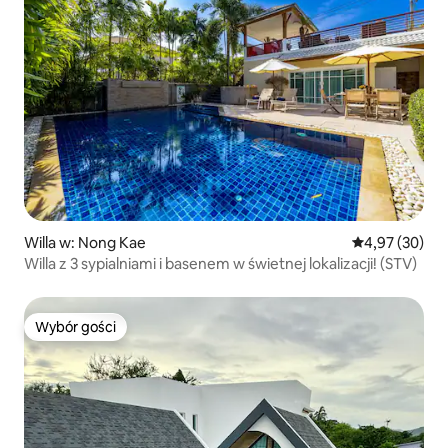
Willa w: Nong Kae
Średnia ocena:
4,97 (30)
Willa z 3 sypialniami i basenem w świetnej lokalizacji! (STV)
Wybór gości
Wybór gości