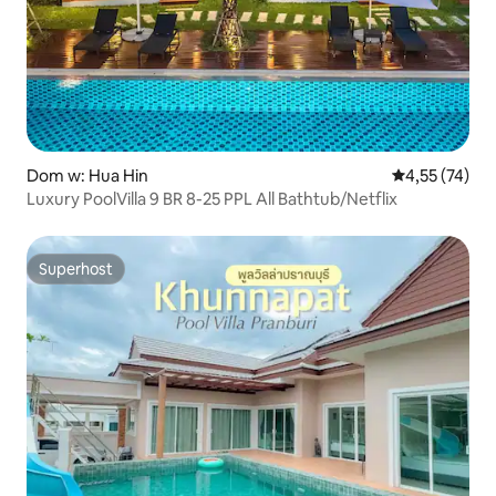
Dom w: Hua Hin
Średnia ocena:
4,55 (74)
Luxury PoolVilla 9 BR 8-25 PPL All Bathtub/Netflix
Superhost
Superhost