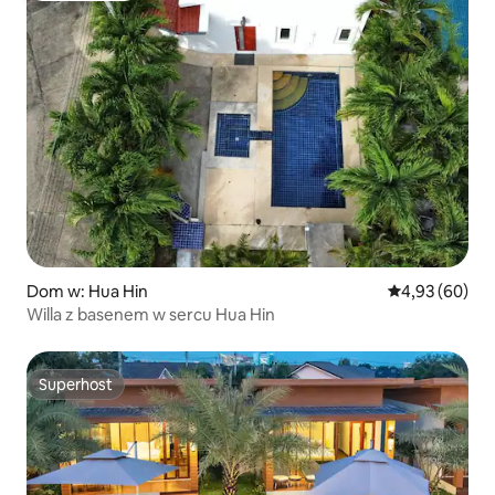
Dom w: Hua Hin
Średnia ocena:
4,93 (60)
Willa z basenem w sercu Hua Hin
Superhost
Superhost