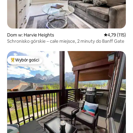
Dom w: Harvie Heights
Średnia ocena: 
4,79 (115)
Schronisko górskie – całe miejsce, 2 minuty do Banff Gate
Wybór gości
Najpopularniejsze z kategorii Wybór gości