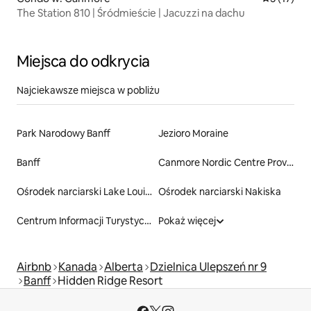
The Station 810 | Śródmieście | Jacuzzi na dachu
Miejsca do odkrycia
Najciekawsze miejsca w pobliżu
Park Narodowy Banff
Jezioro Moraine
Banff
Canmore Nordic Centre Provincial Pk
Ośrodek narciarski Lake Louise
Ośrodek narciarski Nakiska
Centrum Informacji Turystycznej w Banff
Pokaż więcej
Airbnb
Kanada
Alberta
Dzielnica Ulepszeń nr 9
Banff
Hidden Ridge Resort