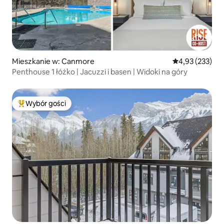
Mieszkanie w: Canmore
Średnia ocena: 
4,93 (233)
Penthouse 1 łóżko | Jacuzzi i basen | Widoki na góry
Wybór gości
Najpopularniejsze z kategorii Wybór gości