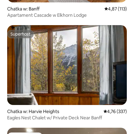
Chatka w: Banff
Średnia ocena: 
4,87 (113)
Apartament Cascade w Elkhorn Lodge
Superhost
Superhost
Chatka w: Harvie Heights
Średnia ocena: 
4,76 (337)
Eagles Nest Chalet w/ Private Deck Near Banff