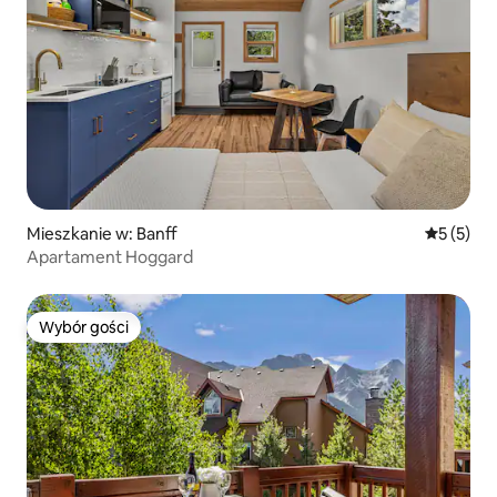
Mieszkanie w: Banff
Średnia oc
5 (5)
Apartament Hoggard
Wybór gości
Wybór gości