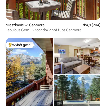
Mieszkanie w: Canmore
Średnia ocena:
4,9 (204)
Fabulous Gem 1BR condo/ 2 hot tubs Canmore
Wybór gości
Najpopularniejsze z kategorii Wybór gości