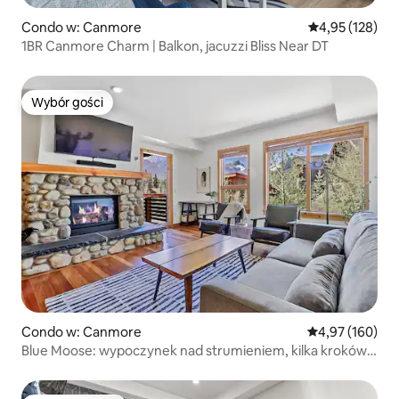
Condo w: Canmore
Średnia ocena: 
4,95 (128)
1BR Canmore Charm | Balkon, jacuzzi Bliss Near DT
Wybór gości
Wybór gości
Condo w: Canmore
Średnia ocena: 
4,97 (160)
Blue Moose: wypoczynek nad strumieniem, kilka kroków
od centrum