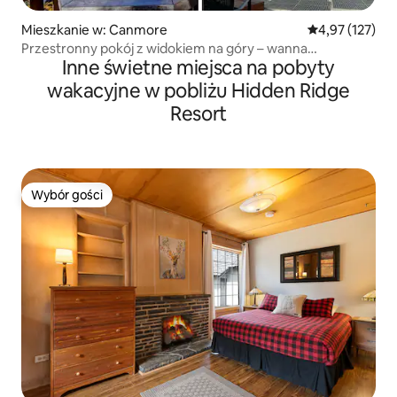
Mieszkanie w: Canmore
Średnia ocena: 
4,97 (127)
Przestronny pokój z widokiem na góry – wanna
Inne świetne miejsca na pobyty
z hydromasażem (Falcon Crest)
wakacyjne w pobliżu Hidden Ridge
Resort
Wybór gości
Wybór gości