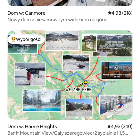
Dom w: Canmore
Średnia ocena: 
4,98 (218)
Nowy dom z niesamowitym widokiem na góry
Wybór gości
Najpopularniejsze z kategorii Wybór gości
Dom w: Harvie Heights
Średnia ocena: 
4,93 (340)
Banff Mountain View/Cały szeregowiec/2 sypialnie i 1,5
łazienki