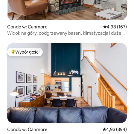
Condo w: Canmore
Średnia ocena: 
4,98 (167)
Widok na góry, podgrzewany basen, klimatyzacja i duże
łóżko (king)
Wybór gości
Najpopularniejsze z kategorii Wybór gości
Condo w: Canmore
Średnia ocena: 
4,93 (394)