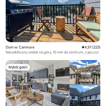
Dom w: Canmore
Średnia ocena: 
4,97 (223)
Niezakłócony widok na góry, 10 min do centrum, z jacuzzi
Wybór gości
Wybór gości