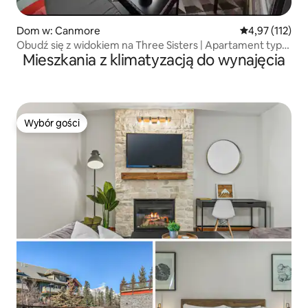
Dom w: Canmore
Średnia ocena: 
4,97 (112)
Obudź się z widokiem na Three Sisters | Apartament typu
Mieszkania z klimatyzacją do wynajęcia
penthouse
Wybór gości
Wybór gości