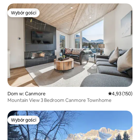
Wybór gości
Wybór gości
Dom w: Canmore
Średnia ocena: 
4,93 (150)
Mountain View 3 Bedroom Canmore Townhome
Wybór gości
Wybór gości