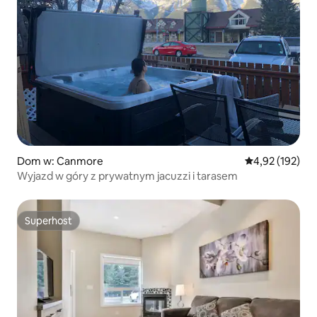
Dom w: Canmore
Średnia ocena: 
4,92 (192)
Wyjazd w góry z prywatnym jacuzzi i tarasem
Superhost
Superhost