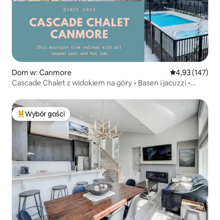
Dom w: Canmore
Średnia ocena: 
4,93 (147)
Cascade Chalet z widokiem na góry • Basen i jacuzzi •
Canmore
Wybór gości
Najpopularniejsze z kategorii Wybór gości