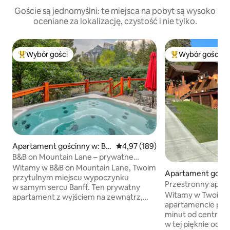
Goście są jednomyślni: te miejsca na pobyt są wysoko
oceniane za lokalizację, czystość i nie tylko.
Wybór gości
Wybór gości
Najpopularniejsze z kategorii Wybór gości
Najpopularniejsze
Apartament gościnny w: Ba
Średnia ocena: 4,97 na 5, liczba 
4,97 (189)
nff
B&B on Mountain Lane – prywatne
jacuzzi i sauna
Witamy w B&B on Mountain Lane, Twoim
Apartament gości
przytulnym miejscu wypoczynku
nff
Przestronny apart
w samym sercu Banff. Ten prywatny
king-size, kilka k
Witamy w Twoim 
apartament z wyjściem na zewnątrz,
apartamencie poło
znajdujący się w piwnicy, jest dogodnie
minut od centrum 
usytuowany zaledwie kilka minut od
w tej pięknie odno
centrum Banff, Sulphur Mountain oraz