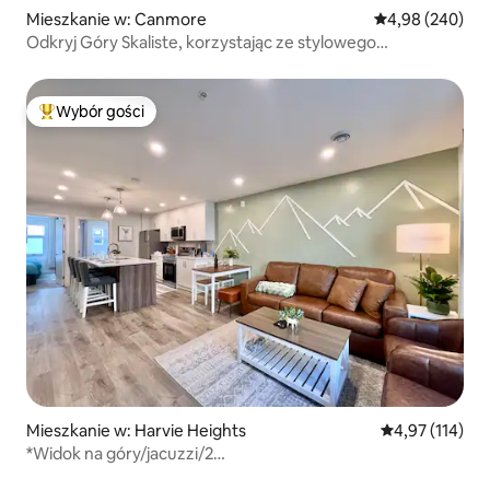
Mieszkanie w: Canmore
Średnia ocena: 4
4,98 (240)
Odkryj Góry Skaliste, korzystając ze stylowego
apartamentu w górach
Wybór gości
Najpopularniejsze z kategorii Wybór gości
Mieszkanie w: Harvie Heights
Średnia ocena: 
4,97 (114)
*Widok na góry/jacuzzi/2
sypialnie/klimatyzacja/kuchnia/parking