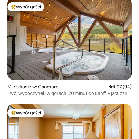
Wybór gości
Najpopularniejsze z kategorii Wybór gości
Mieszkanie w: Canmore
Średnia ocena:
4,97 (94)
Twój wypoczynek w górach! 20 minut do Banff + jacuzzi!
Wybór gości
Najpopularniejsze z kategorii Wybór gości