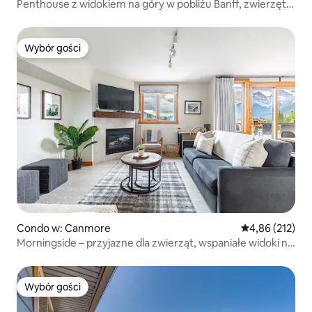
Penthouse z widokiem na góry w pobliżu Banff, zwierzęta
mile widziane
Wybór gości
Wybór gości
Condo w: Canmore
Średnia ocena: 
4,86 (212)
Morningside – przyjazne dla zwierząt, wspaniałe widoki na
góry
Wybór gości
Wybór gości