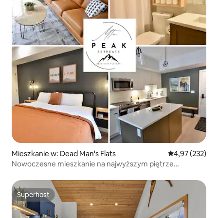
Mieszkanie w: Dead Man's Flats
Średnia ocena: 
4,97 (232)
Nowoczesne mieszkanie na najwyższym piętrze
z widokiem na góry MTN, basenem, jacuzzi i siłownią
Superhost
Superhost