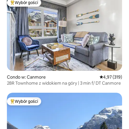
Wybór gości
Najpopularniejsze z kategorii Wybór gości
Condo w: Canmore
Średnia ocena: 
4,97 (319)
2BR Townhome z widokiem na góry | 3 min f/ DT Canmore
Wybór gości
Najpopularniejsze z kategorii Wybór gości