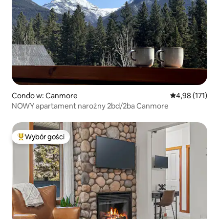
Condo w: Canmore
Średnia ocena: 
4,98 (171)
NOWY apartament narożny 2bd/2ba Canmore
Wybór gości
Najpopularniejsze z kategorii Wybór gości