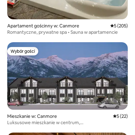
Apartament gościnny w: Canmore
Średnia ocen
5 (205)
Romantyczne, prywatne spa • Sauna w apartamencie
Wybór gości
Wybór gości
Mieszkanie w: Canmore
Średnia oce
5 (22)
Luksusowe mieszkanie w centrum,
2 sypialnie|ThreeSisters|Jacuzzi|Parking