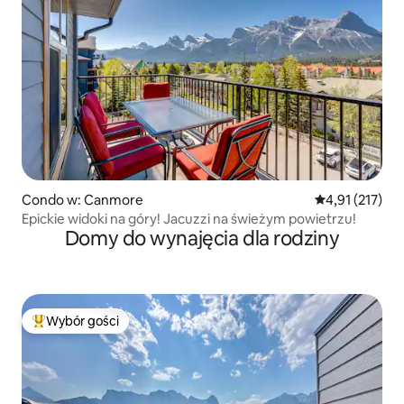
Condo w: Canmore
Średnia ocena: 
4,91 (217)
Epickie widoki na góry! Jacuzzi na świeżym powietrzu!
Domy do wynajęcia dla rodziny
Wybór gości
Najpopularniejsze z kategorii Wybór gości