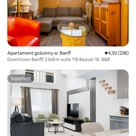
Apartament gościnny w: Banff
Średnia ocena: 
4,92 (236)
Downtown Banff! 2 bdrm suite 118 Beaver St. B&B
Superhost
Superhost