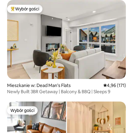
Wybór gości
Najpopularniejsze z kategorii Wybór gości
Mieszkanie w: Dead Man's Flats
Średnia ocena: 
4,96 (171)
Newly Built 3BR Getaway | Balcony & BBQ | Sleeps 9
Wybór gości
Wybór gości