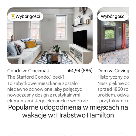
Wybór gości
Wybór gości
Najpopularniejsze z kategorii Wybór gości
Wybór gości
Condo w: Cincinnati
Średnia ocena: 4,94 na 5, liczba r
4,94 (886)
Dom w: Covingto
The Stafford Condo.1 bed/1
Historyczny domek
ba.Unbeatable Location
w odległości spac
To zabytkowe mieszkanie zostało
Nasz pięknie odr
niedawno odnowione, aby połączyć
sprzed 1860 roku
nowoczesny design z rustykalnymi
urokiem, odważn
elementami. Jego eleganckie wnętrze
i przytulnym komf
Popularne udogodnienia w miejscach na
jest podkreślone przez odsłoniętą cegłę,
w półprywatnym j
kwarcowe blaty, podłogi z twardego
pod gwiazdami, a 
wakacje w: Hrabstwo Hamilton
drewna i współczesne oprawy
w miękkim łóżku t
oświetleniowe Przestrzeń:
zachwycają się wy
bezkonkurencyjna lokalizacja, widok na
tętniąca życiem, m
panoramę miasta z najwyższego piętra.
się w odległości k