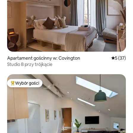
Apartament gościnny w: Covington
Średnia oce
5 (37)
Studio B przy trójkącie
Wybór gości
Najpopularniejsze z kategorii Wybór gości