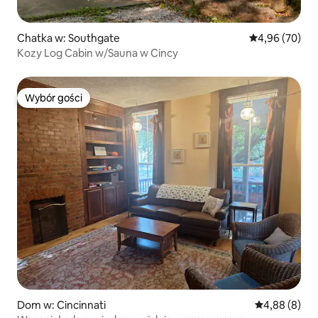
Chatka w: Southgate
Średnia ocena:
4,96 (70)
Kozy Log Cabin w/Sauna w Cincy
Wybór gości
Wybór gości
Dom w: Cincinnati
Średnia ocena
4,88 (8)