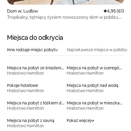
Dom w: Ludlow
Średnia ocena:
4,95 (61)
Tropikalny, tętniący życiem nowoczesny dom w pobliżu
centrum Cincy
Miejsca do odkrycia
Inne rodzaje miejsc pobytu
Najciekawsze miejsca w pobliżu
Miejsca na pobyt ze śniadaniem
Miejsca na pobyt w szeregówkach
Hrabstwo Hamilton
Hrabstwo Hamilton
Pokoje hotelowe
Miejsca na pobyt nad wodą
Hrabstwo Hamilton
Hrabstwo Hamilton
Miejsca na pobyt z łóżkiem dla osoby z niepełnosprawnością
Miejsca na pobyt w mieszkaniach
Hrabstwo Hamilton
Hrabstwo Hamilton
Miejsca na pobyt z sauną
Pokaż więcej
Hrabstwo Hamilton