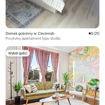
Domek gościnny w: Cincinnati
Średnia oce
5 (21)
Przytulny apartament typu studio.
Wybór gości
Wybór gości