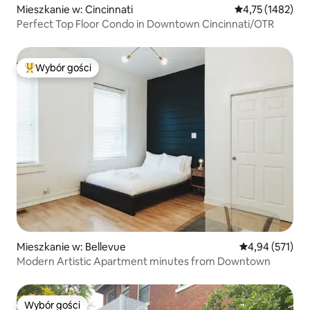
Mieszkanie w: Cincinnati
Średnia ocena: 4
4,75 (1482)
Perfect Top Floor Condo in Downtown Cincinnati/OTR
Wybór gości
Najpopularniejsze z kategorii Wybór gości
Mieszkanie w: Bellevue
Średnia ocena: 
4,94 (571)
Modern Artistic Apartment minutes from Downtown
Wybór gości