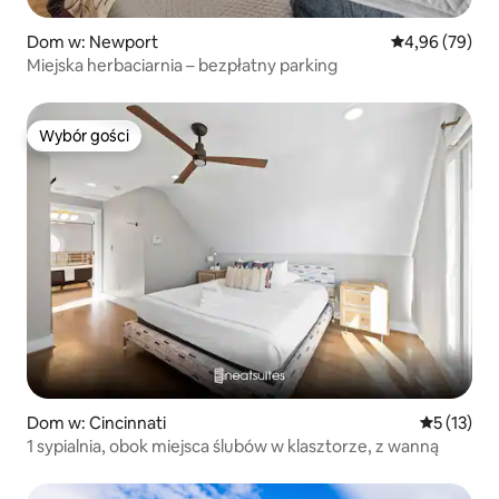
Dom w: Newport
Średnia ocena:
4,96 (79)
Miejska herbaciarnia – bezpłatny parking
Wybór gości
Wybór gości
Dom w: Cincinnati
Średnia oce
5 (13)
1 sypialnia, obok miejsca ślubów w klasztorze, z wanną