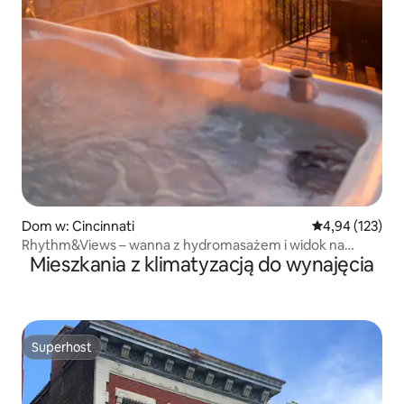
Dom w: Cincinnati
Średnia ocena: 
4,94 (123)
Rhythm&Views – wanna z hydromasażem i widok na
Mieszkania z klimatyzacją do wynajęcia
rzekę w Mt. Adams!
Superhost
Superhost