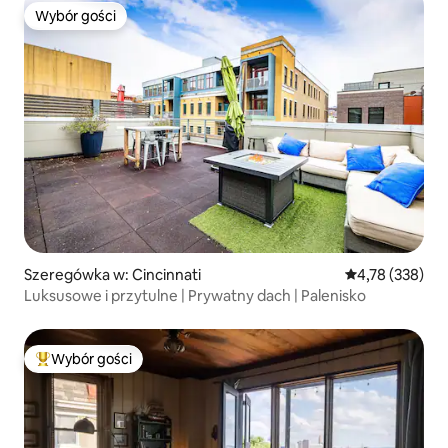
Wybór gości
Wybór gości
Szeregówka w: Cincinnati
Średnia ocena: 
4,78 (338)
Luksusowe i przytulne | Prywatny dach | Palenisko
Wybór gości
Najpopularniejsze z kategorii Wybór gości