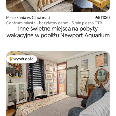
Mieszkanie w: Cincinnati
Średnia ocen
5 (106)
Centrum miasta – bezpłatny garaż – 5 min pieszo OTR
Inne świetne miejsca na pobyty
wakacyjne w pobliżu Newport Aquarium
Wybór gości
Najpopularniejsze z kategorii Wybór gości