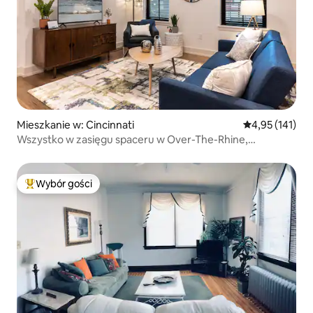
Mieszkanie w: Cincinnati
Średnia ocena: 
4,95 (141)
Wszystko w zasięgu spaceru w Over-The-Rhine,
Cincinnati!
Wybór gości
Najpopularniejsze z kategorii Wybór gości