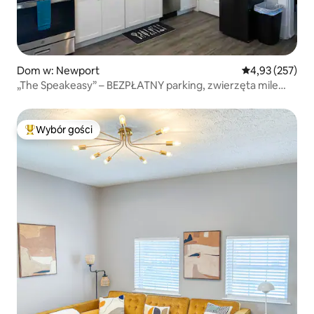
Dom w: Newport
Średnia ocena: 
4,93 (257)
„The Speakeasy” – BEZPŁATNY parking, zwierzęta mile
widzane!
Wybór gości
Najpopularniejsze z kategorii Wybór gości