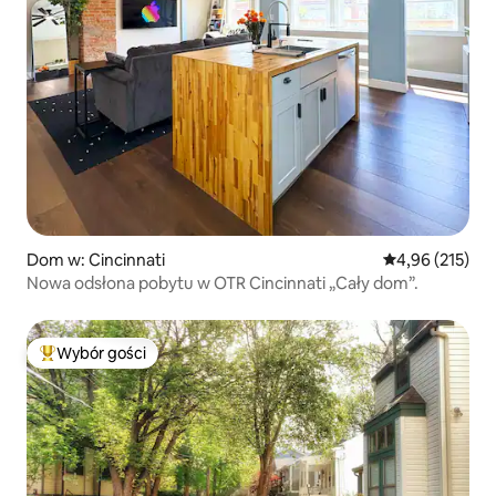
Dom w: Cincinnati
Średnia ocena: 
4,96 (215)
Nowa odsłona pobytu w OTR Cincinnati „Cały dom”.
Wybór gości
Najpopularniejsze z kategorii Wybór gości