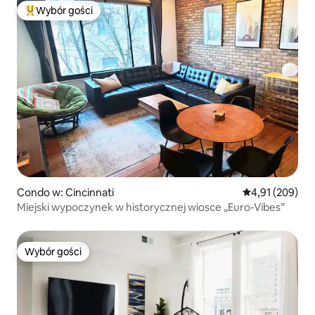
Wybór gości
Najpopularniejsze z kategorii Wybór gości
Condo w: Cincinnati
Średnia ocena: 
4,91 (209)
Miejski wypoczynek w historycznej wiosce „Euro-Vibes”
Wybór gości
Wybór gości