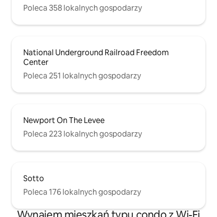
https://airbnb.com/h/courtcondogreatlocation
Poleca 358 lokalnych gospodarzy
Uber, Lyft, wypożyczalnie skuterów,
spacery, tramwaj, wypożyczalnie
czerwonych rowerów, a także
bezpłatne przejazdy z GEST GOLF
CARTS (Banki/OTR/Pendleton/Kasyno) –
National Underground Railroad Freedom
ZADZWOŃ, ABY UMÓWIĆ SIĘ (513-421-
Center
4378) lub machnij im!
Poleca 251 lokalnych gospodarzy
Newport On The Levee
Poleca 223 lokalnych gospodarzy
Sotto
Poleca 176 lokalnych gospodarzy
Wynajem mieszkań typu condo z Wi-Fi