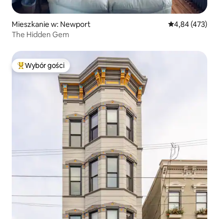
Mieszkanie w: Newport
Średnia ocena: 
4,84 (473)
The Hidden Gem
Wybór gości
Najpopularniejsze z kategorii Wybór gości