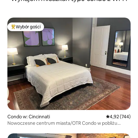
Wybór gości
Najpopularniejsze z kategorii Wybór gości
Condo w: Cincinnati
Średnia ocena: 
4,92 (744)
Nowoczesne centrum miasta/OTR Condo w pobliżu
wszystkiego