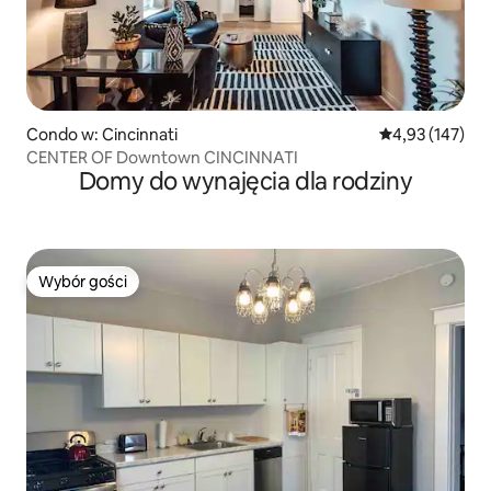
Condo w: Cincinnati
Średnia ocena: 
4,93 (147)
CENTER OF Downtown CINCINNATI
Domy do wynajęcia dla rodziny
Wybór gości
Wybór gości