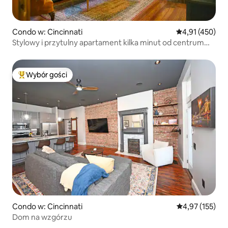
Condo w: Cincinnati
Średnia ocena: 
4,91 (450)
Stylowy i przytulny apartament kilka minut od centrum
miasta/OTR/UC!
Wybór gości
Najpopularniejsze z kategorii Wybór gości
Condo w: Cincinnati
Średnia ocena: 
4,97 (155)
Dom na wzgórzu