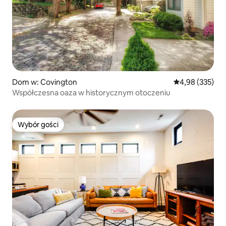
Dom w: Covington
Średnia ocena: 
4,98 (335)
Współczesna oaza w historycznym otoczeniu
Wybór gości
Wybór gości