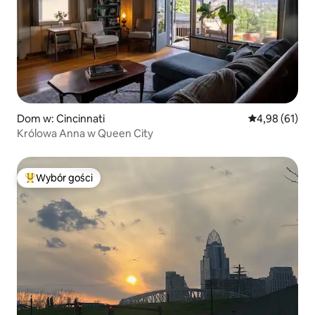
Dom w: Cincinnati
Średnia ocena:
4,98 (61)
Królowa Anna w Queen City
Wybór gości
Najpopularniejsze z kategorii Wybór gości