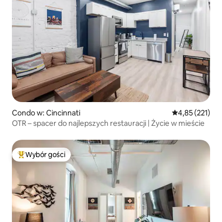
Condo w: Cincinnati
Średnia ocena: 
4,85 (221)
OTR – spacer do najlepszych restauracji | Życie w mieście
Wybór gości
Najpopularniejsze z kategorii Wybór gości