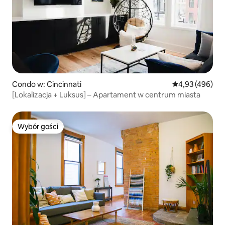
Condo w: Cincinnati
Średnia ocena: 
4,93 (496)
[Lokalizacja + Luksus] – Apartament w centrum miasta
Wybór gości
Wybór gości