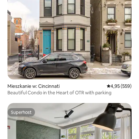
Mieszkanie w: Cincinnati
Średnia ocena: 
4,95 (559)
Beautiful Condo in the Heart of OTR with parking
Superhost
Superhost