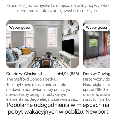
Goście są jednomyślni: te miejsca na pobyt są wysoko
oceniane za lokalizację, czystość i nie tylko.
Wybór gości
Wybór gości
Wybór gości
Wybór gości
Condo w: Cincinnati
Średnia ocena: 4,94 na 5, liczba r
4,94 (883)
Dom w: Covingto
The Stafford Condo.1 bed/1
Historyczny domek
ba.Unbeatable Location
w odległości spac
To zabytkowe mieszkanie zostało
Nasz pięknie odr
niedawno odnowione, aby połączyć
sprzed 1860 roku
nowoczesny design z rustykalnymi
urokiem, odważn
elementami. Jego eleganckie wnętrze
i przytulnym komf
Popularne udogodnienia w miejscach na
jest podkreślone przez odsłoniętą cegłę,
w półprywatnym j
kwarcowe blaty, podłogi z twardego
pod gwiazdami, a 
pobyt wakacyjnych w pobliżu: Newport
drewna i współczesne oprawy
w miękkim łóżku t