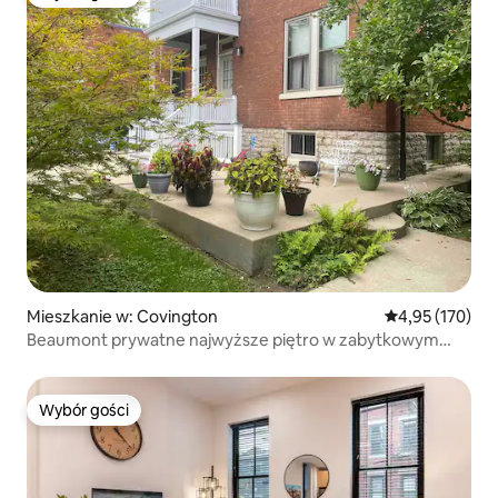
Wybór gości
Mieszkanie w: Covington
Średnia ocena: 
4,95 (170)
Beaumont prywatne najwyższe piętro w zabytkowym
domu
Wybór gości
Wybór gości