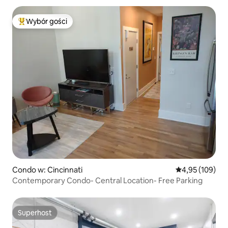
Wybór gości
Najpopularniejsze z kategorii Wybór gości
Condo w: Cincinnati
Średnia ocena: 
4,95 (109)
Contemporary Condo- Central Location- Free Parking
Superhost
Superhost