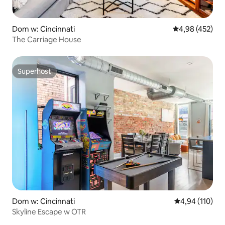
Dom w: Cincinnati
Średnia ocena: 
4,98 (452)
The Carriage House
Superhost
Superhost
Dom w: Cincinnati
Średnia ocena: 
4,94 (110)
Skyline Escape w OTR