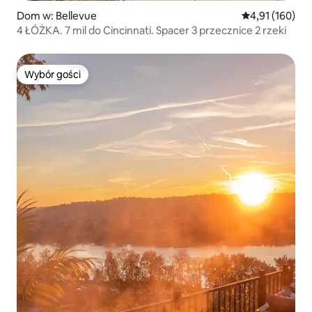
Dom w: Bellevue
Średnia ocena: 
4,91 (160)
4 ŁÓŻKA. 7 mil do Cincinnati. Spacer 3 przecznice 2 rzeki
Wybór gości
Wybór gości