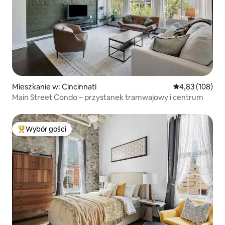
Mieszkanie w: Cincinnati
Średnia ocena: 
4,83 (108)
Main Street Condo – przystanek tramwajowy i centrum
Wybór gości
Najpopularniejsze z kategorii Wybór gości