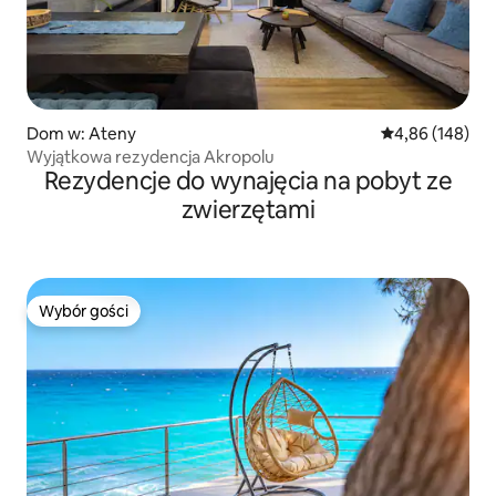
Dom w: Ateny
Średnia ocena: 
4,86 (148)
Wyjątkowa rezydencja Akropolu
Rezydencje do wynajęcia na pobyt ze
zwierzętami
Wybór gości
Wybór gości