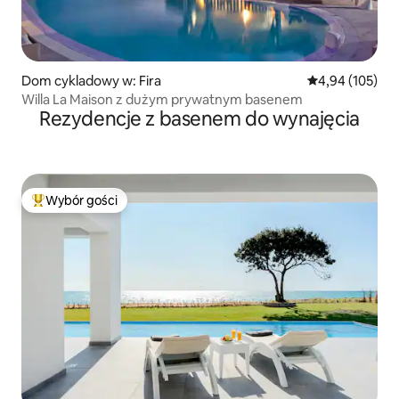
Dom cykladowy w: Fira
Średnia ocena: 
4,94 (105)
Willa La Maison z dużym prywatnym basenem
Rezydencje z basenem do wynajęcia
Wybór gości
Najpopularniejsze z kategorii Wybór gości