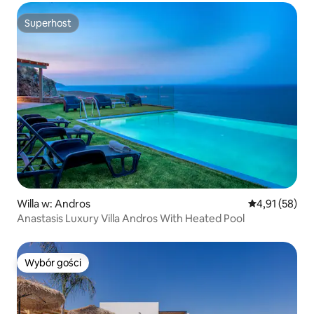
Superhost
Superhost
Willa w: Andros
Średnia ocena:
4,91 (58)
Anastasis Luxury Villa Andros With Heated Pool
Wybór gości
Wybór gości