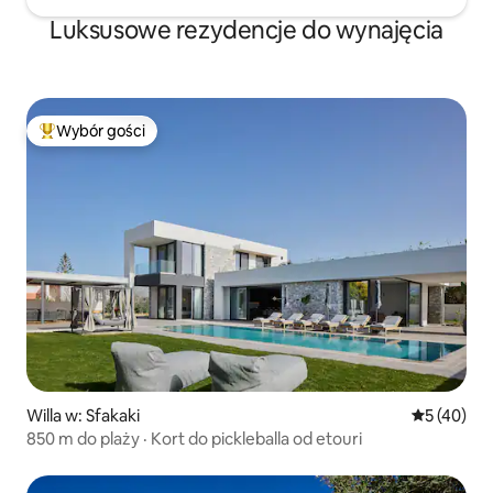
Luksusowe rezydencje do wynajęcia
Wybór gości
Najpopularniejsze z kategorii Wybór gości
Willa w: Sfakaki
Średnia oce
5 (40)
850 m do plaży · Kort do pickleballa od etouri