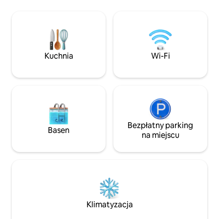
na piętrze) DOM 
Świątynia Posejdona znajduje się
poziom): 1 sypialnia dwuosobowa +
zaledwie 10 minut jazdy od hotelu.
część kuchenna z 
Miasto Lavrio jest łatwo dostępne, mniej
sofą dla 2 osób + 
niż 4 minuty jazdy samochodem.
2 POKOJE GOŚCINN
W okolicy znajdują się wspaniałe plaże.
poziomie basenu) 
Najbliższa plaża znajduje się 2 minuty
Kuchnia
Wi-Fi
Wi-Fi, TV z Netfli
stąd i jest znana jako jedna
z najpopularniejszych i najlepiej
wyposażonych w regionie.
Bezpłatny parking
Basen
na miejscu
Klimatyzacja