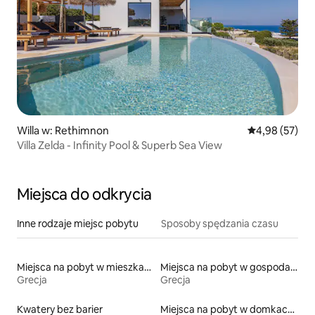
Willa w: Rethimnon
Średnia ocena:
4,98 (57)
Villa Zelda - Infinity Pool & Superb Sea View
Miejsca do odkrycia
Inne rodzaje miejsc pobytu
Sposoby spędzania czasu
Miejsca na pobyt w mieszkaniach
Miejsca na pobyt w gospodarstwach agroturystycznych
Grecja
Grecja
Kwatery bez barier
Miejsca na pobyt w domkach parterowych