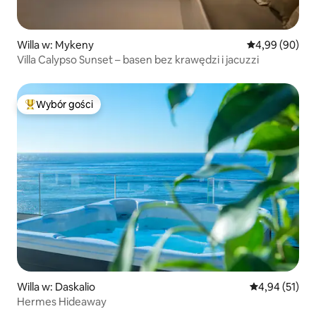
Willa w: Mykeny
Średnia ocena:
4,99 (90)
Villa Calypso Sunset – basen bez krawędzi i jacuzzi
Wybór gości
Najpopularniejsze z kategorii Wybór gości
Willa w: Daskalio
Średnia ocena:
4,94 (51)
Hermes Hideaway