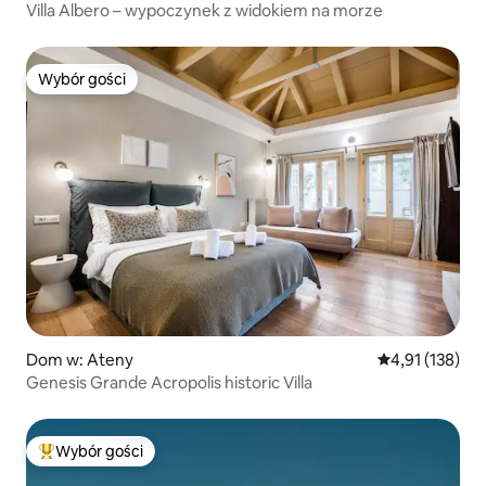
Villa Albero – wypoczynek z widokiem na morze
Wybór gości
Wybór gości
Dom w: Ateny
Średnia ocena: 
4,91 (138)
Genesis Grande Acropolis historic Villa
Wybór gości
Najpopularniejsze z kategorii Wybór gości