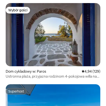
Wybór gości
Wybór gości
Dom cykladowy w: Paros
Średnia ocena: 
4,94 (129)
Ustronna plaża, przyjazna rodzinom 4-pokojowa willa nad
morzem
Superhost
Superhost