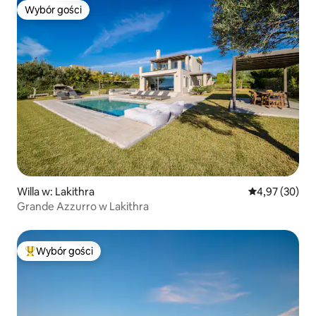
Wybór gości
Wybór gości
Willa w: Lakithra
Średnia ocena:
4,97 (30)
Grande Azzurro w Lakithra
Wybór gości
Najpopularniejsze z kategorii Wybór gości