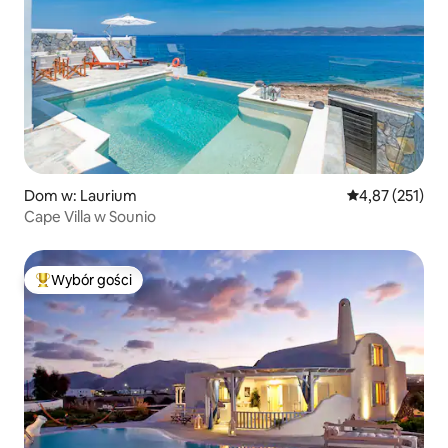
Dom w: Laurium
Średnia ocena: 
4,87 (251)
Cape Villa w Sounio
Wybór gości
Najpopularniejsze z kategorii Wybór gości