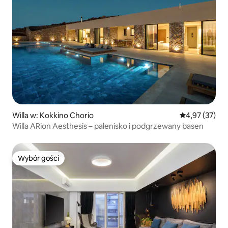
Willa w: Kokkino Chorio
Średnia ocena:
4,97 (37)
Willa ARion Aesthesis – palenisko i podgrzewany basen
Wybór gości
Wybór gości