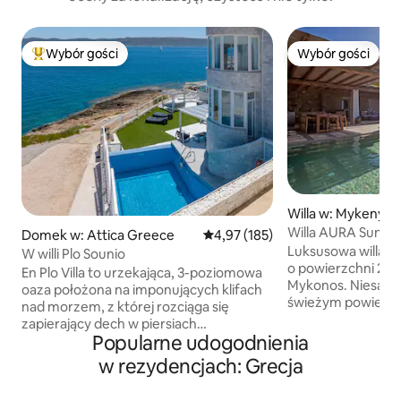
Wybór gości
Wybór gości
Najpopularniejsze z kategorii Wybór gości
Wybór gości
Willa w: Mykeny
Willa AURA Sunset 
Domek w: Attica Greece
Średnia ocena: 4,97 na 5, liczba 
4,97 (185)
Luksusowa willa, 
W willi Plo Sounio
o powierzchni 250
En Plo Villa to urzekająca, 3-poziomowa
Mykonos. Niesamowita przestrzeń na
oaza położona na imponujących klifach
świeżym powietrzu
nad morzem, z której rozciąga się
zachód słońca, pr
zapierający dech w piersiach
krawędzi, w pełni
Popularne udogodnienia
panoramiczny widok. Ten idylliczny
na świeżym powietr
zakątek jest dogodnie położony,
w rezydencjach: Grecja
DOM GŁÓWNY: 3 sypialnie dwuosobowe
zaledwie 30 minut od lotniska i 50 minut
i 3 łazienki (2 z ni
od tętniących życiem Aten. Kultowa