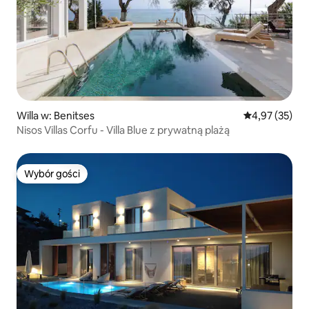
Willa w: Benitses
Średnia ocena:
4,97 (35)
Nisos Villas Corfu - Villa Blue z prywatną plażą
Wybór gości
Wybór gości