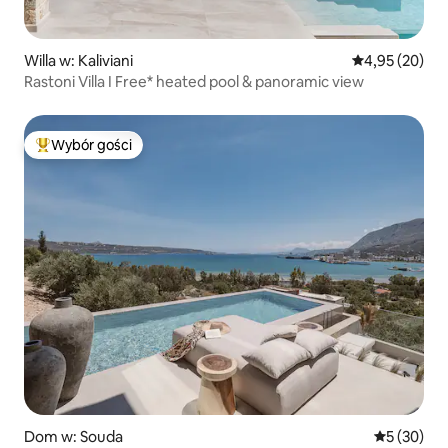
Willa w: Kaliviani
Średnia ocena:
4,95 (20)
Rastoni Villa I Free* heated pool & panoramic view
Wybór gości
Najpopularniejsze z kategorii Wybór gości
Dom w: Souda
Średnia oce
5 (30)