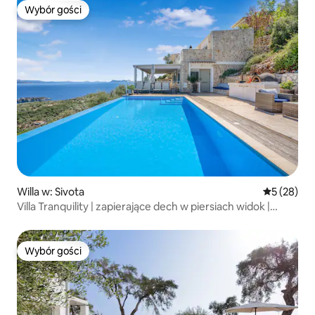
Wybór gości
Wybór gości
Willa w: Sivota
Średnia oce
5 (28)
Villa Tranquility | zapierające dech w piersiach widok |
luksus
Wybór gości
Wybór gości