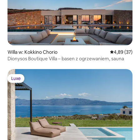
Willa w: Kokkino Chorio
Średnia ocena:
4,89 (37)
Dionysos Boutique Villa – basen z ogrzewaniem, sauna
Luxe
Luxe