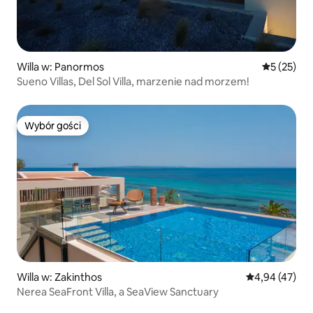
Willa w: Panormos
Średnia oce
5 (25)
Sueno Villas, Del Sol Villa, marzenie nad morzem!
Wybór gości
Wybór gości
Willa w: Zakinthos
Średnia ocena:
4,94 (47)
Nerea SeaFront Villa, a SeaView Sanctuary