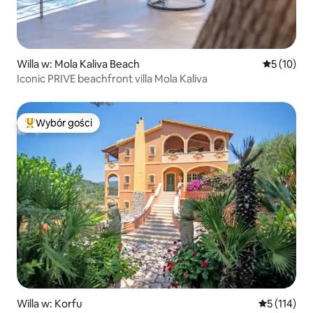
Willa w: Mola Kaliva Beach
Średnia oce
5 (10)
Iconic PRIVE beachfront villa Mola Kaliva
Wybór gości
Najpopularniejsze z kategorii Wybór gości
Willa w: Korfu
Średnia ocen
5 (114)