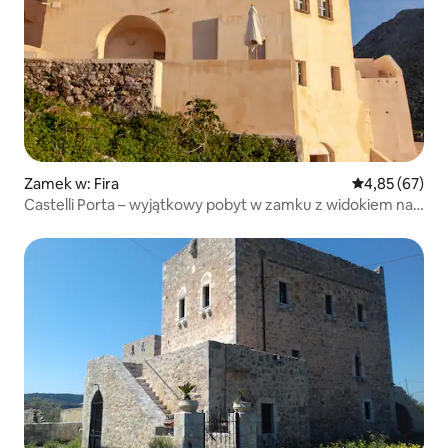
Zamek w: Fira
Średnia ocena:
4,85 (67)
Castelli Porta – wyjątkowy pobyt w zamku z widokiem na
morze