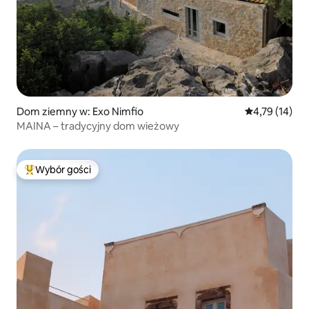
Dom ziemny w: Exo Nimfio
Średnia ocena:
4,79 (14)
MAINA – tradycyjny dom wieżowy
Wybór gości
Najpopularniejsze z kategorii Wybór gości