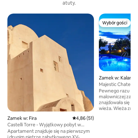
atuty.
Wybór gości
Wybór gości
Zamek w: Kalama
Majestic Chateau 
Seascapes & Pool
Pewnego razu w 
malowniczej zatok
znajdowała się i
wieża. Wieża znajd
km od plaży, ukry
Zamek w: Fira
Średnia ocena: 4,86 na 5, liczba
4,86 (51)
oliwnych i miała ł
Castelli Torre - Wyjątkowy pobyt w
goście mogli się z
zamku z widokiem na morze
Apartament znajduje się na pierwszym
wspaniałe miejsca
i drugim piętrze zabytkowego XV-
spożywania posił