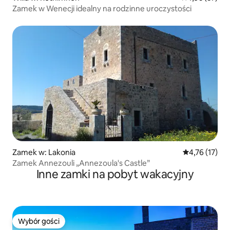
Zamek w Wenecji idealny na rodzinne uroczystości
Zamek w: Lakonia
Średnia ocena:
4,76 (17)
Zamek Annezouli „Annezoula's Castle”
Inne zamki na pobyt wakacyjny
Wybór gości
Wybór gości