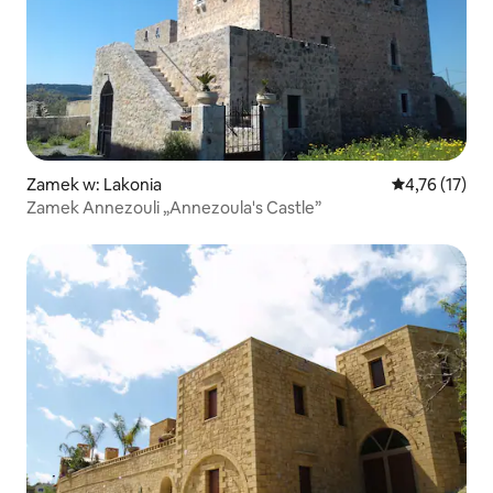
Zamek w: Lakonia
Średnia ocena:
4,76 (17)
Zamek Annezouli „Annezoula's Castle”