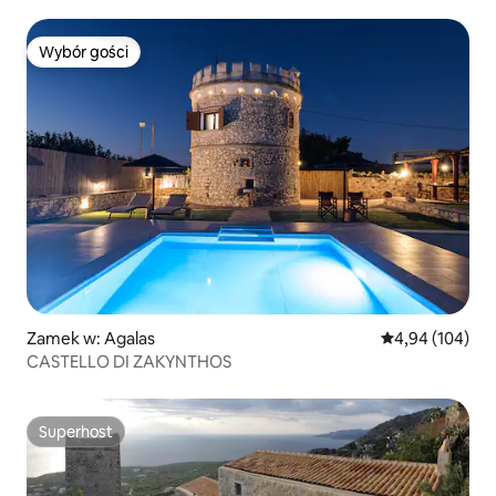
Wybór gości
Wybór gości
Zamek w: Agalas
Średnia ocena: 
4,94 (104)
CASTELLO DI ZAKYNTHOS
Superhost
Superhost