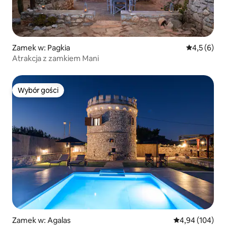
Zamek w: Pagkia
Średnia ocen
4,5 (6)
Atrakcja z zamkiem Mani
Wybór gości
Wybór gości
Zamek w: Agalas
Średnia ocena: 
4,94 (104)