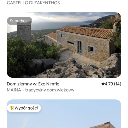
CASTELLO DI ZAKYNTHOS
Superhost
Superhost
Dom ziemny w: Exo Nimfio
Średnia ocena:
4,79 (14)
MAINA – tradycyjny dom wieżowy
Wybór gości
Najpopularniejsze z kategorii Wybór gości