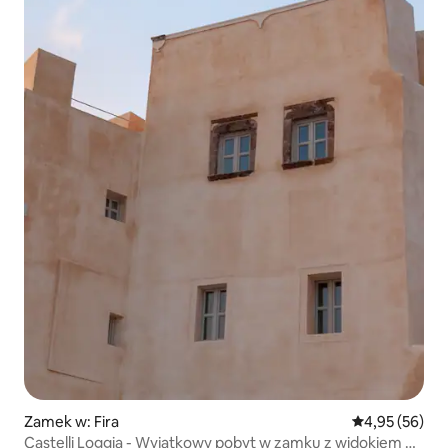
Zamek w: Fira
Średnia ocena:
4,95 (56)
Castelli Loggia - Wyjątkowy pobyt w zamku z widokiem na