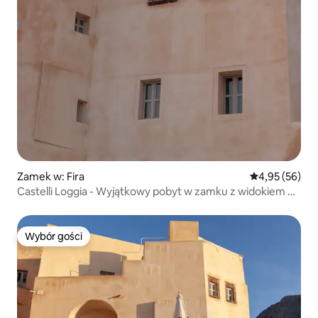
Zamek w: Fira
Średnia ocena:
4,95 (56)
Castelli Loggia - Wyjątkowy pobyt w zamku z widokiem na
morze
Wybór gości
Wybór gości