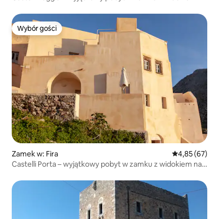
morze
Wybór gości
Wybór gości
Zamek w: Fira
Średnia ocena:
4,85 (67)
Castelli Porta – wyjątkowy pobyt w zamku z widokiem na
morze