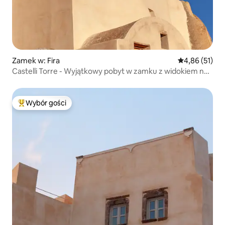
Zamek w: Fira
Średnia ocena:
4,86 (51)
Castelli Torre - Wyjątkowy pobyt w zamku z widokiem na
morze
Wybór gości
Najpopularniejsze z kategorii Wybór gości