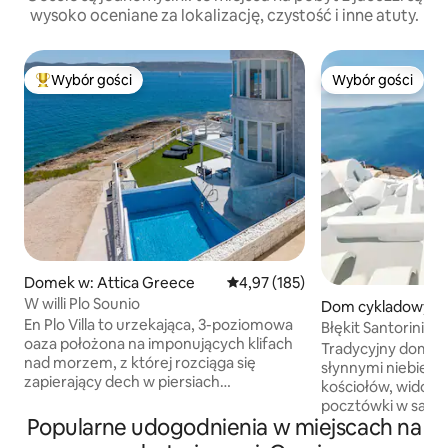
wysoko oceniane za lokalizację, czystość i inne atuty.
Wybór gości
Wybór gości
Najpopularniejsze z kategorii Wybór gości
Wybór gości
Domek w: Attica Greece
Średnia ocena: 4,97 na 5, liczba 
4,97 (185)
W willi Plo Sounio
Dom cykladowy w:
En Plo Villa to urzekająca, 3-poziomowa
Błękit Santorini, w
oaza położona na imponujących klifach
prywatny basen
Tradycyjny dom w j
nad morzem, z której rozciąga się
słynnymi niebiesk
zapierający dech w piersiach
kościołów, widoka
panoramiczny widok. Ten idylliczny
pocztówki w samy
zakątek jest dogodnie położony,
Popularne udogodnienia w miejscach na
głównej ścieżki. 
zaledwie 30 minut od lotniska i 50 minut
podgrzewaną wod