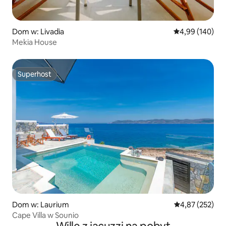
Dom w: Livadia
Średnia ocena: 
4,99 (140)
Mekia House
Superhost
Superhost
Dom w: Laurium
Średnia ocena: 
4,87 (252)
Cape Villa w Sounio