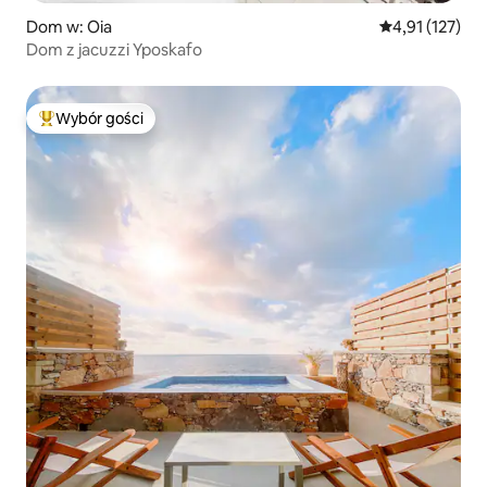
Dom w: Oia
Średnia ocena: 
4,91 (127)
Dom z jacuzzi Yposkafo
Wybór gości
Najpopularniejsze z kategorii Wybór gości