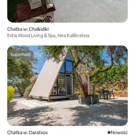
Chatka w: Chalkidiki
Estia Wood Living & Spa, Nea Kallikrateia
Superhost
Superhost
Chatka w: Daratsos
Nowe miejsc
Nowość