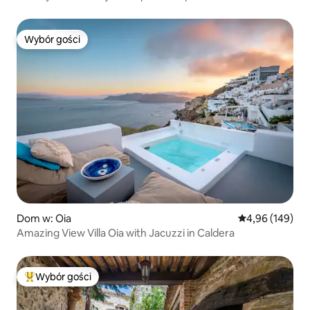
Wybór gości
Wybór gości
Dom w: Oia
Średnia ocena: 
4,96 (149)
Amazing View Villa Oia with Jacuzzi in Caldera
Wybór gości
Najpopularniejsze z kategorii Wybór gości