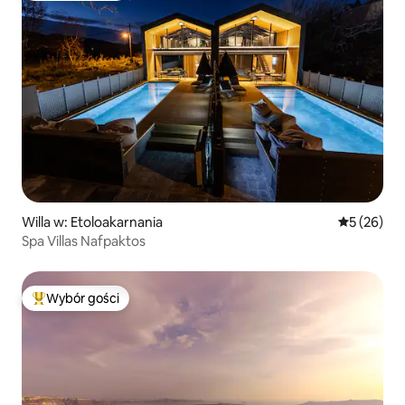
Willa w: Etoloakarnania
Średnia oce
5 (26)
Spa Villas Nafpaktos
Wybór gości
Najpopularniejsze z kategorii Wybór gości