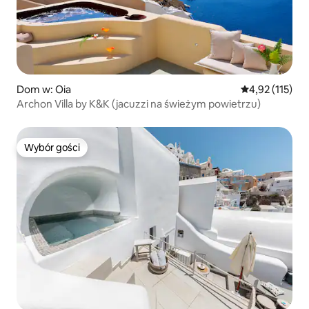
Dom w: Oia
Średnia ocena: 
4,92 (115)
Archon Villa by K&K (jacuzzi na świeżym powietrzu)
Wybór gości
Wybór gości