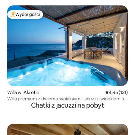
Wybór gości
Najpopularniejsze z kategorii Wybór gości
Willa w: Akrotiri
Średnia ocena: 
4,95 (131)
Willa premium z dwiema sypialniami, jacuzzi i widokiem na
Chatki z jacuzzi na pobyt
morze