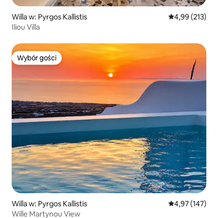
Willa w: Pyrgos Kallistis
Średnia ocena: 
4,99 (213)
Iliou Villa
Wybór gości
Wybór gości
Willa w: Pyrgos Kallistis
Średnia ocena: 
4,97 (147)
Wille Martynou View