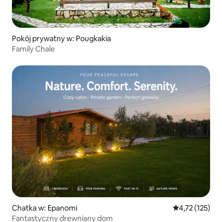
Pokój prywatny w: Pougkakia
Family Chale
Chatka w: Epanomi
Średnia ocena: 
4,72 (125)
Fantastyczny drewniany dom