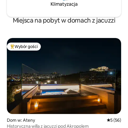
Klimatyzacja
Miejsca na pobyt w domach z jacuzzi
Wybór gości
Najpopularniejsze z kategorii Wybór gości
Dom w: Ateny
Średnia oce
5 (56)
Historyczna willa z jacuzzi pod Akropolem