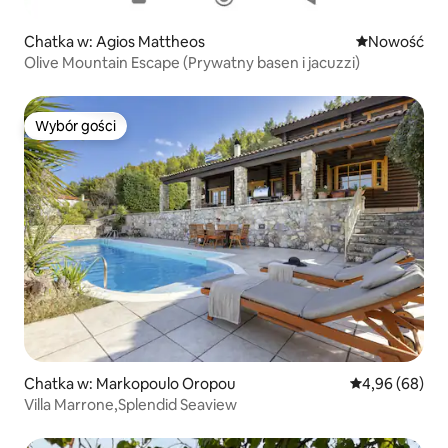
Chatka w: Agios Mattheos
Nowe miejsc
Nowość
Olive Mountain Escape (Prywatny basen i jacuzzi)
Wybór gości
Wybór gości
Chatka w: Markopoulo Oropou
Średnia ocena:
4,96 (68)
Villa Marrone,Splendid Seaview