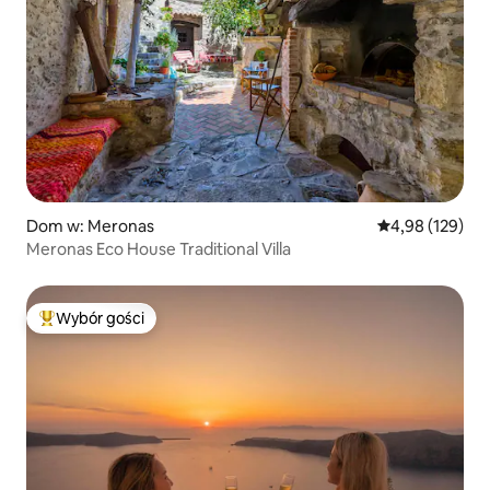
Dom w: Meronas
Średnia ocena: 
4,98 (129)
Meronas Eco House Traditional Villa
Wybór gości
Najpopularniejsze z kategorii Wybór gości