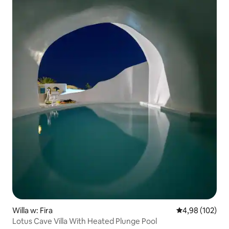
Willa w: Fira
Średnia ocena: 
4,98 (102)
Lotus Cave Villa With Heated Plunge Pool