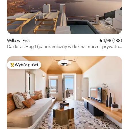
Willa w: Fira
Średnia ocena: 
4,98 (188)
Calderas Hug 1 (panoramiczny widok na morze i prywatne
jacuzzi)
Wybór gości
Najpopularniejsze z kategorii Wybór gości