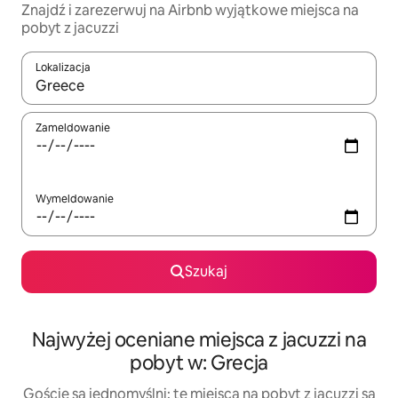
Znajdź i zarezerwuj na Airbnb wyjątkowe miejsca na
pobyt z jacuzzi
Lokalizacja
Gdy wyniki będą dostępne, możesz poruszać się po nich za pom
Zameldowanie
Wymeldowanie
Szukaj
Najwyżej oceniane miejsca z jacuzzi na
pobyt w: Grecja
Goście są jednomyślni: te miejsca na pobyt z jacuzzi są