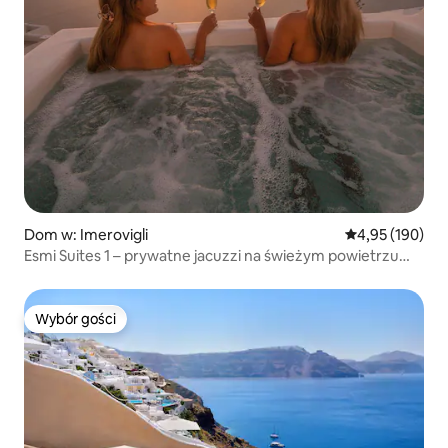
Dom w: Imerovigli
Średnia ocena: 
4,95 (190)
Esmi Suites 1 – prywatne jacuzzi na świeżym powietrzu
z widokiem na zachód słońca
Wybór gości
Wybór gości