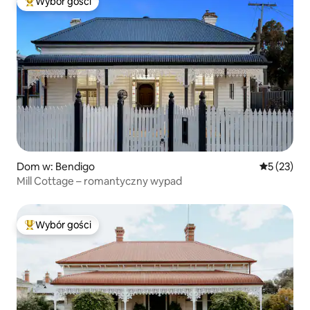
Wybór gości
Najpopularniejsze z kategorii Wybór gości
Dom w: Bendigo
Średnia oce
5 (23)
Mill Cottage – romantyczny wypad
Wybór gości
Najpopularniejsze z kategorii Wybór gości