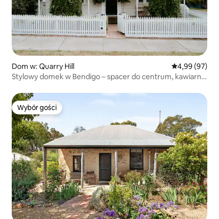
Dom w: Quarry Hill
Średnia ocena:
4,99 (97)
Stylowy domek w Bendigo – spacer do centrum, kawiarni
i na dworzec
Wybór gości
Wybór gości