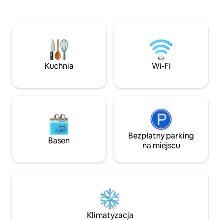
popular Axedale Go
wypoczynkowymi/jadalnymi, z których
minutes away and i
2 wychodzą na basen, oraz 3 łazienkami.
for the avid golffer. Region winiar
Bardzo duża kanapa i ogromny 75-
Heathcote znajduje
calowy telewizor w salonie. Apartament
30 minut, a Bendig
główny + łazienka dla gości na parterze.
jazdy, oferuje wiel
Zabytkowe perskie drzwi i marokańskie
sklepy, życie nocn
oświetlenie na piętrze. Na 2. piętrze
Kuchnia
Wi-Fi
artystyczną i hist
znajdują się 2 duże sypialnie z łóżkami
typu queen, pokój z łóżkami piętrowymi
(4 łóżka pojedyncze) oraz łazienka
z luksusową wanną.
Bezpłatny parking
Basen
na miejscu
Klimatyzacja