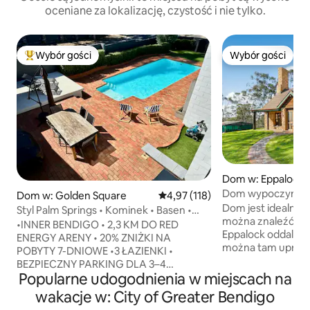
oceniane za lokalizację, czystość i nie tylko.
Wybór gości
Wybór gości
Najpopularniejsze z kategorii Wybór gości
Wybór gości
Dom w: Eppalock
Dom wypoczynkow
Dom w: Golden Square
Średnia ocena: 4,97 na 5, liczba 
4,97 (118)
Dom jest idealnie 
Styl Palm Springs • Kominek • Basen •
można znaleźć wiele atr
Bezpieczny parking
•INNER BENDIGO • 2,3 KM DO RED
Eppalock oddalone
ENERGY ARENY • 20% ZNIŻKI NA
można tam uprawi
POBYTY 7-DNIOWE •3 ŁAZIENKI •
wodne. Heathcote Park Raceway
BEZPIECZNY PARKING DLA 3–4
znajduje się 15 minu
Popularne udogodnienia w miejscach na
SAMOCHODÓW Duży dom w stylu
doskonałym miejs
kalifornijskim z barowym salonem
wakacje w: City of Greater Bendigo
wyścigów drag raci
w stylu retro, 4 przestrzeniami