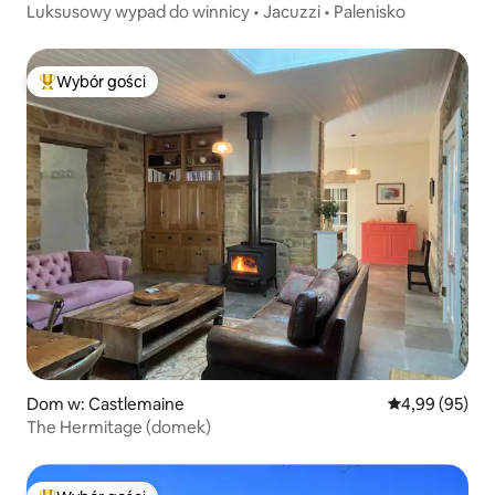
Luksusowy wypad do winnicy • Jacuzzi • Palenisko
Wybór gości
Najpopularniejsze z kategorii Wybór gości
Dom w: Castlemaine
Średnia ocena:
4,99 (95)
The Hermitage (domek)