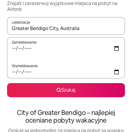
Znajdź i zarezerwuj wyjątkowe miejsca na pobyt na
Airbnb
Lokalizacja
Gdy wyniki będą dostępne, możesz poruszać się po nich za pom
Zameldowanie
Wymeldowanie
Szukaj
City of Greater Bendigo – najlepiej
oceniane pobyty wakacyjne
Goście są jednomyślni: te miejsca na pobyt są wysoko