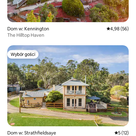
Dom w: Kennington
Średnia ocena:
4,98 (56)
The Hilltop Haven
Wybór gości
Wybór gości
Dom w: Strathfieldsaye
Średnia oce
5 (12)