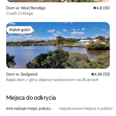
Dom w: West Bendigo
Średnia ocena
4,8 (30)
Coath Cottage
Wybór gości
Wybór gości
Dom w: Sedgwick
Średnia ocena:
4,96 (53)
Rajski dom z gliny ubijanej nad jeziorem na 25 akrach
Miejsca do odkrycia
Inne rodzaje miejsc pobytu
Najciekawsze miejsca w pobliżu