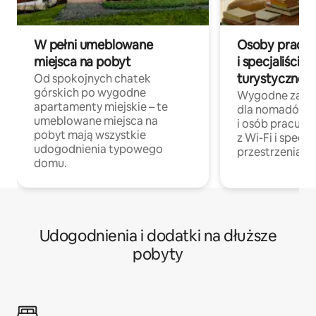
W pełni umeblowane
Osoby pracują
miejsca na pobyt
i specjaliści z
turystycznej
Od spokojnych chatek
górskich po wygodne
Wygodne zakw
apartamenty miejskie – te
dla nomadów 
umeblowane miejsca na
i osób pracując
pobyt mają wszystkie
z Wi-Fi i specja
udogodnienia typowego
przestrzenią do
domu.
Udogodnienia i dodatki na dłuższe
pobyty