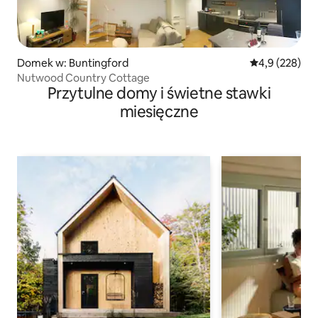
Domek w: Buntingford
Średnia ocena:
4,9 (228)
Nutwood Country Cottage
Przytulne domy i świetne stawki
miesięczne