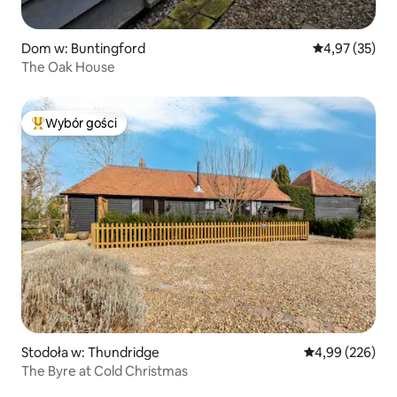
Dom w: Buntingford
Średnia ocena:
4,97 (35)
The Oak House
Wybór gości
Najpopularniejsze z kategorii Wybór gości
Stodoła w: Thundridge
Średnia ocena: 
4,99 (226)
The Byre at Cold Christmas