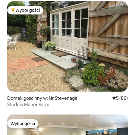
Wybór gości
Najpopularniejsze z kategorii Wybór gości
Domek gościnny w: Nr Stevenage
Średnia oce
5 (86)
Stodoła Manor Farm
Wybór gości
Wybór gości