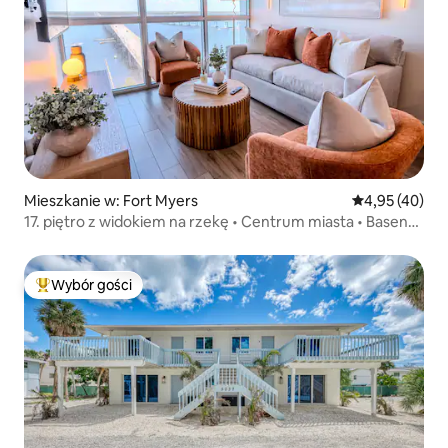
Mieszkanie w: Fort Myers
Średnia ocena:
4,95 (40)
17. piętro z widokiem na rzekę • Centrum miasta • Basen
i siłownia
Wybór gości
Najpopularniejsze z kategorii Wybór gości