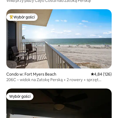
Willa przy plaży Cayo Costa nad Zatoką Perską!
Wybór gości
Najpopularniejsze z kategorii Wybór gości
Condo w: Fort Myers Beach
Średnia ocena: 
4,84 (126)
206C – widok na Zatokę Perską + 2 rowery + sprzęt
plażowy
Wybór gości
Wybór gości