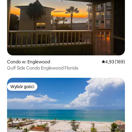
Condo w: Englewood
Średnia ocena: 
4,93 (169)
Gulf Side Condo Englewood Florida
Wybór gości
Wybór gości