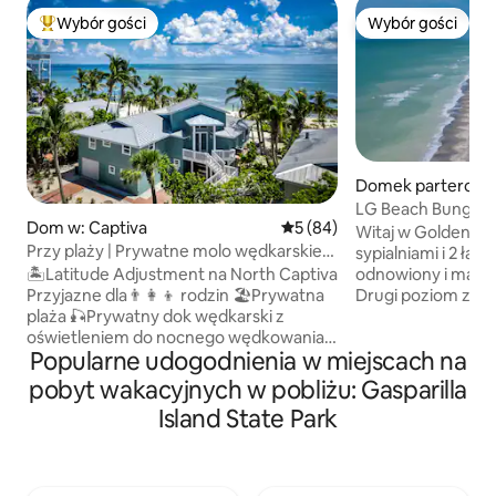
Wybór gości
Wybór gości
Najpopularniejsze z kategorii Wybór gości
Wybór gości
Domek parterowy 
wood
LG Beach Bungalo
Dom w: Captiva
Średnia ocena: 5 na 5, liczba
5 (84)
do zatoki i tarase
Witaj w Golden Gir
Przy plaży | Prywatne molo wędkarskie,
sypialniami i 2 łaz
zbieranie muszelek, wschody słońca
🏝️Latitude Adjustment na North Captiva
odnowiony i ma w
Przyjazne dla👨‍👩‍👦 rodzin 🏖️Prywatna
Drugi poziom z t
plaża 🎣Prywatny dok wędkarski z
prywatna wanna 
oświetleniem do nocnego wędkowania,
pokój z 6 łóżkami
Popularne udogodnienia w miejscach na
najlepsze miejsce do wędkowania!
sypialnie z łóżkami
Można tu złowić ryby takie jak snook,
z łóżkiem typu que
pobyt wakacyjnych w pobliżu: Gasparilla
karmazyn, pstrąg, owcza głowa i inne
szybkie Wi-Fi, ws
Island State Park
Członkostwo w🏊‍♂️ Island Club (baseny,
urządzenia, telewi
kajaki, koszykówka) 🏯4 sypialnie, 4,5
więcej! Lanai otwi
łazienki, wygodnie może pomieścić 10
plażę i spokojną 
osób ⭐️241 m² klimatyzowanej
jednorodzinnych. 