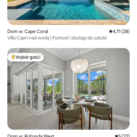
Dom w: Cape Coral
Średnia ocena:
4,71 (28)
Villa Capri nad wodą | Pomost i dostęp do zatoki
Wybór gości
Najpopularniejsze z kategorii Wybór gości
Dom w: Rotonda West
Średnia oce
5 (22)