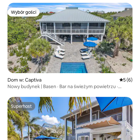
Wybór gości
Wybór gości
Dom w: Captiva
Średnia oc
5 (6)
Nowy budynek | Basen · Bar na świeżym powietrzu ·
2 wózki golfowe w cenie
Superhost
Superhost