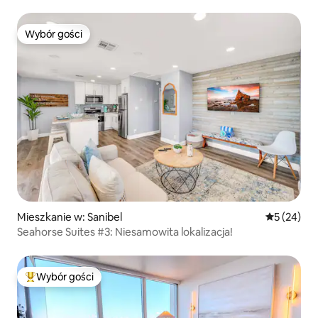
Basen
Wybór gości
Wybór gości
Mieszkanie w: Sanibel
Średnia oce
5 (24)
Seahorse Suites #3: Niesamowita lokalizacja!
Wybór gości
Najpopularniejsze z kategorii Wybór gości