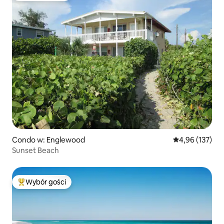
Condo w: Englewood
Średnia ocena: 
4,96 (137)
Sunset Beach
Wybór gości
Najpopularniejsze z kategorii Wybór gości