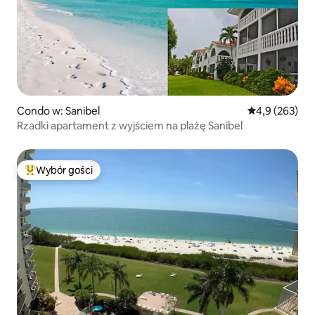
Condo w: Sanibel
Średnia ocena:
4,9 (263)
Rzadki apartament z wyjściem na plażę Sanibel
Wybór gości
Najpopularniejsze z kategorii Wybór gości