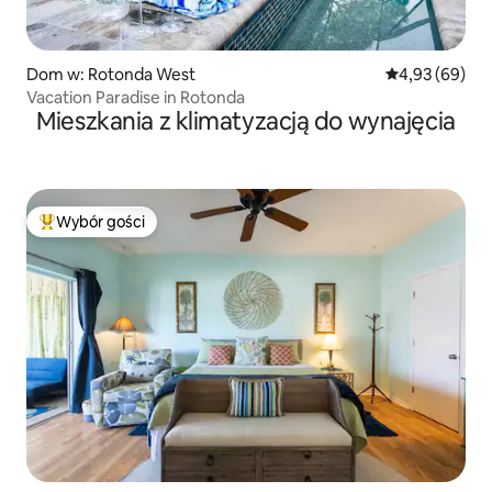
Dom w: Rotonda West
Średnia ocena:
4,93 (69)
Vacation Paradise in Rotonda
Mieszkania z klimatyzacją do wynajęcia
Wybór gości
Najpopularniejsze z kategorii Wybór gości