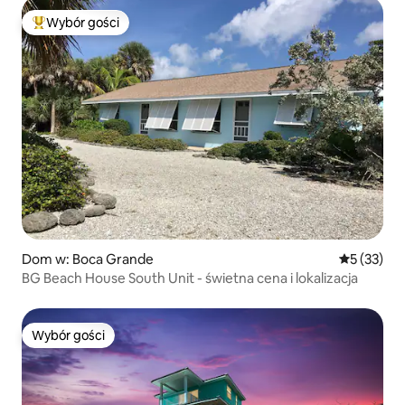
Wybór gości
Najpopularniejsze z kategorii Wybór gości
Dom w: Boca Grande
Średnia oce
5 (33)
BG Beach House South Unit - świetna cena i lokalizacja
Wybór gości
Wybór gości