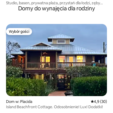
Studio, basen, prywatna plaża, przystań dla łodzi, zęby
Domy do wynajęcia dla rodziny
rekina
Wybór gości
Wybór gości
Dom w: Placida
Średnia ocena
4,9 (30)
Island Beachfront Cottage. Odosobnienie! Lux! Dodatki!