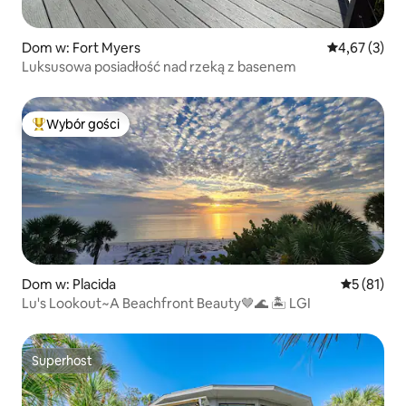
Dom w: Fort Myers
Średnia ocena
4,67 (3)
Luksusowa posiadłość nad rzeką z basenem
Wybór gości
Najpopularniejsze z kategorii Wybór gości
Dom w: Placida
Średnia oce
5 (81)
Lu's Lookout~A Beachfront Beauty🤎🌊 🏝 LGI
Superhost
Superhost