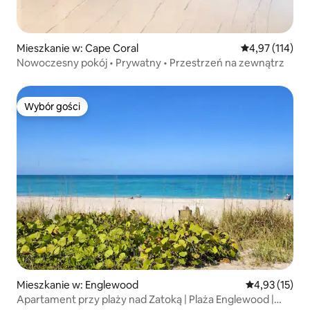
Mieszkanie w: Cape Coral
Średnia ocena: 
4,97 (114)
Nowoczesny pokój • Prywatny • Przestrzeń na zewnątrz
Wybór gości
Wybór gości
Mieszkanie w: Englewood
Średnia ocena:
4,93 (15)
Apartament przy plaży nad Zatoką | Plaża Englewood |