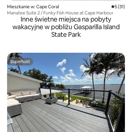
Mieszkanie w: Cape Coral
Średnia oce
5 (31)
Manatee Suite 2 / Funky Fish House at Cape Harbour
Inne świetne miejsca na pobyty
wakacyjne w pobliżu Gasparilla Island
State Park
Superhost
Superhost