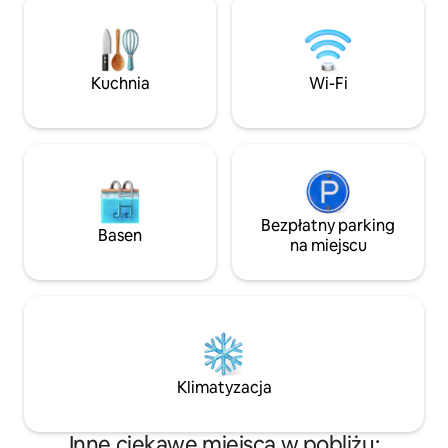
powierzchni, 130 m² tarasu z widokiem
zatoki. Kajaki do 
na wodę 📞Właściciel dostępny od
znajduje się oddzi
momentu rezerwacji do wymeldowania
nie jest uwzględnio
👩‍✈️Profesjonalna obsługa
nie do pobicia!
Kuchnia
Wi-Fi
bagażu/zakupów spożywczych Wózek
🛻golfowy w cenie 🛜Szybkie Wi-Fi
Skontaktuj się z nami już dziś!
Bezpłatny parking
Basen
na miejscu
Klimatyzacja
Inne ciekawe miejsca w pobliżu: