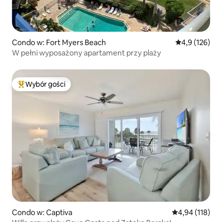
Condo w: Fort Myers Beach
Średnia ocena:
4,9 (126)
W pełni wyposażony apartament przy plaży
Wybór gości
Najpopularniejsze z kategorii Wybór gości
Condo w: Captiva
Średnia ocena: 
4,94 (118)