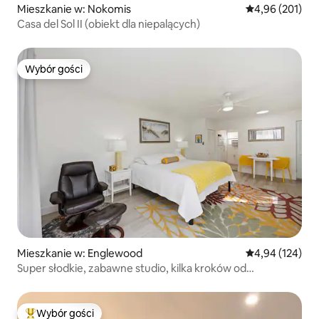
Mieszkanie w: Nokomis
Średnia ocena: 
4,96 (201)
Casa del Sol II (obiekt dla niepalących)
Wybór gości
Wybór gości
Mieszkanie w: Englewood
Średnia ocena: 
4,94 (124)
Super słodkie, zabawne studio, kilka kroków od
wszystkiego, co plażowe
Wybór gości