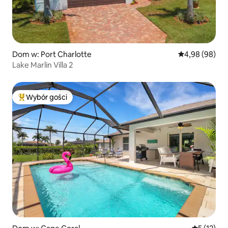
Dom w: Port Charlotte
Średnia ocena:
4,98 (98)
Lake Marlin Villa 2
Wybór gości
Najpopularniejsze z kategorii Wybór gości