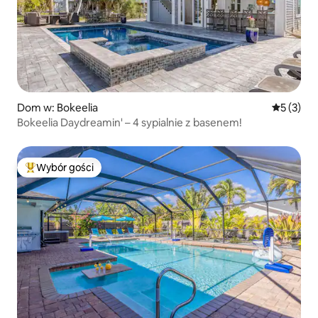
Dom w: Bokeelia
Średnia oc
5 (3)
Bokeelia Daydreamin' – 4 sypialnie z basenem!
Wybór gości
Najpopularniejsze z kategorii Wybór gości