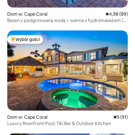
Dom w: Cape Coral
Średnia ocena:
4,98 (89)
Basen z podgrzewaną wodą + wanna z hydromasażem |
3 sypialnie | Duży basen | 10 miejsc do spania
Wybór gości
Najpopularniejsze z kategorii Wybór gości
Dom w: Cape Coral
Średnia oce
5 (91)
Luxury Riverfront:Pool, Tiki Bar & Outdoor Kitchen