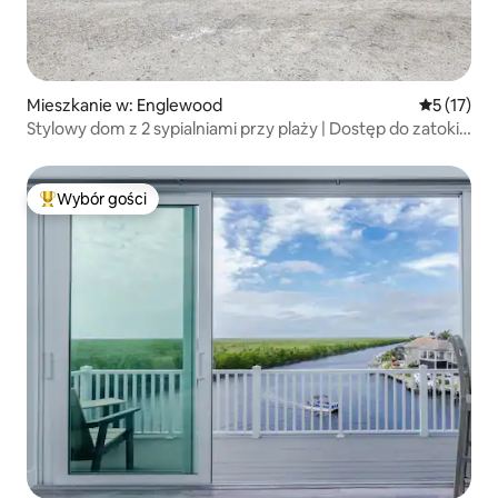
Mieszkanie w: Englewood
Średnia oce
5 (17)
Stylowy dom z 2 sypialniami przy plaży | Dostęp do zatoki
i Zatoki Perskiej | Lokal A
Wybór gości
Najpopularniejsze z kategorii Wybór gości