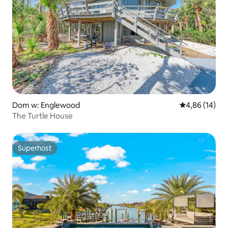
Dom w: Englewood
Średnia ocena:
4,86 (14)
The Turtle House
Superhost
Superhost