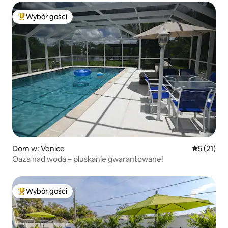
Wybór gości
Najpopularniejsze z kategorii Wybór gości
Dom w: Venice
Średnia oce
5 (21)
Oaza nad wodą – pluskanie gwarantowane!
Wybór gości
Najpopularniejsze z kategorii Wybór gości