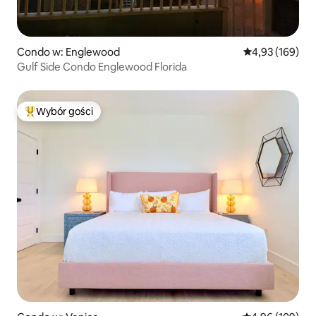
Condo w: Englewood
Średnia ocena: 
4,93 (169)
Gulf Side Condo Englewood Florida
Wybór gości
Najpopularniejsze z kategorii Wybór gości