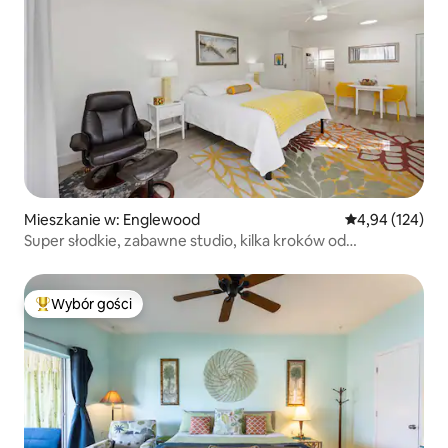
Mieszkanie w: Englewood
Średnia ocena: 
4,94 (124)
Super słodkie, zabawne studio, kilka kroków od
wszystkiego, co plażowe
Wybór gości
Najpopularniejsze z kategorii Wybór gości