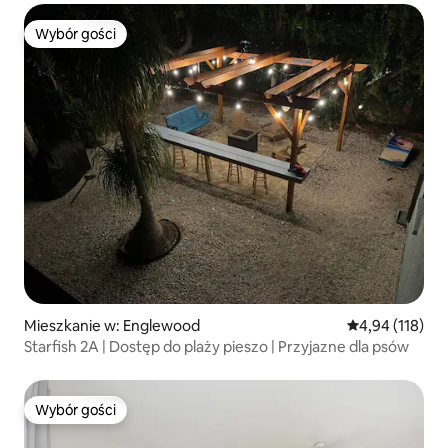
Wybór gości
Wybór gości
Mieszkanie w: Englewood
Średnia ocena: 
4,94 (118)
Starfish 2A | Dostęp do plaży pieszo | Przyjazne dla psów
Wybór gości
Wybór gości