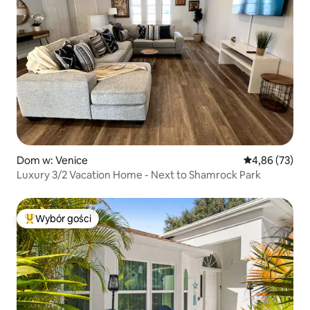
Dom w: Venice
Średnia ocena:
4,86 (73)
Luxury 3/2 Vacation Home - Next to Shamrock Park
Wybór gości
Najpopularniejsze z kategorii Wybór gości