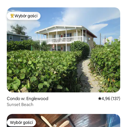
Wybór gości
Najpopularniejsze z kategorii Wybór gości
Condo w: Englewood
Średnia ocena: 
4,96 (137)
Sunset Beach
Wybór gości
Wybór gości