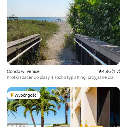
Condo w: Venice
Średnia ocena: 
4,96 (117)
Krótki spacer do plaży 4, łóżko typu King, przyjazne dla
psów
Wybór gości
Najpopularniejsze z kategorii Wybór gości