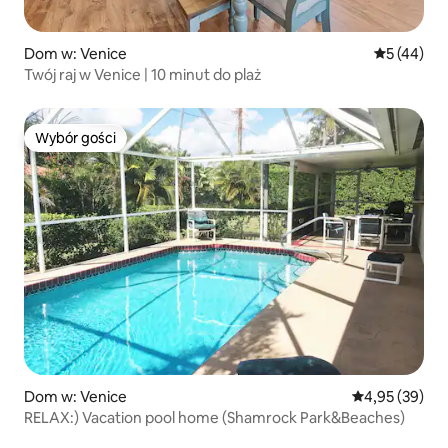
Dom w: Venice
Średnia oce
5 (44)
Twój raj w Venice | 10 minut do plaż
Wybór gości
Wybór gości
Dom w: Venice
Średnia ocena:
4,95 (39)
RELAX:) Vacation pool home (Shamrock Park&Beaches)