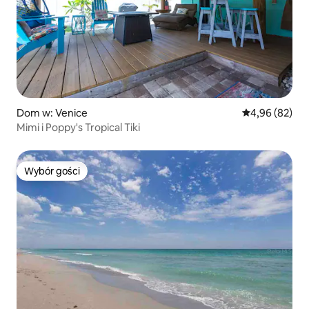
Dom w: Venice
Średnia ocena:
4,96 (82)
Mimi i Poppy's Tropical Tiki
Wybór gości
Wybór gości