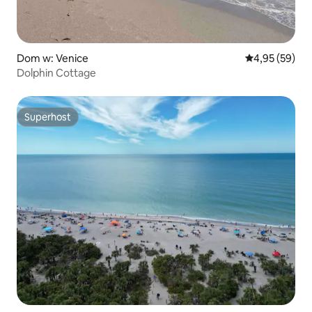
Dom w: Venice
Średnia ocena:
4,95 (59)
Dolphin Cottage
Superhost
Superhost