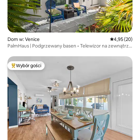
Dom w: Venice
Średnia ocena:
4,95 (20)
PalmHaus | Podgrzewany basen • Telewizor na zewnątrz •
Wyciszenie nad morzem
Wybór gości
Najpopularniejsze z kategorii Wybór gości