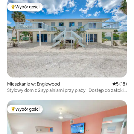
Wybór gości
Najpopularniejsze z kategorii Wybór gości
Mieszkanie w: Englewood
Średnia oce
5 (18)
Stylowy dom z 2 sypialniami przy plaży | Dostęp do zatoki
i Zatoki Perskiej | Lokal A
Wybór gości
Najpopularniejsze z kategorii Wybór gości