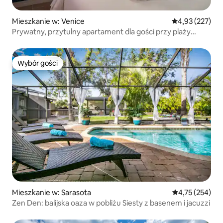
Mieszkanie w: Venice
Średnia ocena: 
4,93 (227)
Prywatny, przytulny apartament dla gości przy plaży
z parkingiem obok
Wybór gości
Wybór gości
Mieszkanie w: Sarasota
Średnia ocena: 
4,75 (254)
Zen Den: balijska oaza w pobliżu Siesty z basenem i jacuzzi