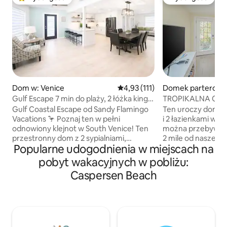
Najpopularniejsze z kategorii Wybór gości
Wybór gości
Dom w: Venice
Średnia ocena: 4,93 na 5, liczba 
4,93 (111)
Domek parterowy 
wood
Gulf Escape 7 min do plaży, 2 łóżka king-
TROPIKALNA OAZ
size, zwierzęta, 10 miejsc do spania
PLAŻY!!
Gulf Coastal Escape od Sandy Flamingo
Ten uroczy dom z 
Vacations 🦩 Poznaj ten w pełni
i 2 łazienkami w 
odnowiony klejnot w South Venice! Ten
można przebywać z
przestronny dom z 2 sypialniami,
2 mile od naszej p
Popularne udogodnienia w miejscach na
2 łazienkami i dodatkowym pokojem,
Beach. Nazwij to 
położony na południe od Sarasoty, to
od domu, ponieważ
pobyt wakacyjnych w pobliżu:
spokojne miejsce na pracę lub zabawę.
telewizor z płask
Caspersen Beach
Najważniejsze cechy: ☀️ Kilka minut do
internet bezprzew
plaż: idealne do opalania, pływania łódką
pralkę/suszarkę or
i wędkowania. 🐾 Przyjazne dla zwierząt:
wyposażoną kuchnię. Weź ze sob
ogromne, w pełni ogrodzone podwórko
(rampa dla łodzi zn
z grillem i jadalnią na patio. 👨‍💻
stroje kąpielowe, 
Dodatkowe pomieszczenie: idealne do
z filtrem przeciw