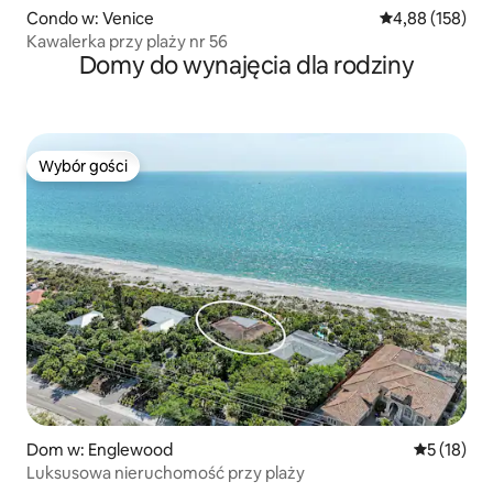
Condo w: Venice
Średnia ocena: 
4,88 (158)
Kawalerka przy plaży nr 56
Domy do wynajęcia dla rodziny
Wybór gości
Wybór gości
Dom w: Englewood
Średnia oce
5 (18)
Luksusowa nieruchomość przy plaży