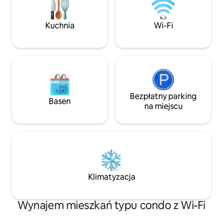
pracy zdalnej lub gier. 🍳 Kuchnia szefa
jest już dla Ciebi
kuchni: w pełni wyposażona na potrzeby
leżaki, parasol, lo
Kuchnia
Wi-Fi
długoterminowych pobytów. Twój
makaron i deski bo
idealny wypoczynek na Florydzie czeka!
Bezpłatny parking
Basen
na miejscu
Klimatyzacja
Wynajem mieszkań typu condo z Wi-Fi