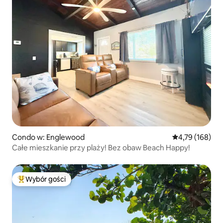
Condo w: Englewood
Średnia ocena: 
4,79 (168)
Całe mieszkanie przy plaży! Bez obaw Beach Happy!
Wybór gości
Najpopularniejsze z kategorii Wybór gości