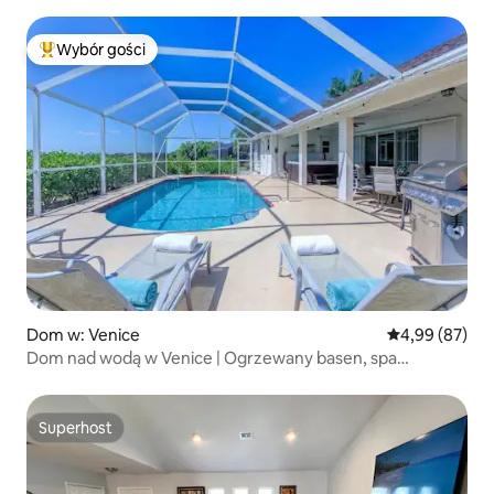
Wybór gości
Najpopularniejsze z kategorii Wybór gości
Dom w: Venice
Średnia ocena:
4,99 (87)
Dom nad wodą w Venice | Ogrzewany basen, spa
i zwierzęta
Superhost
Superhost