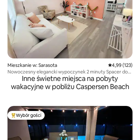
Mieszkanie w: Sarasota
Średnia ocena: 
4,99 (123)
Nowoczesny elegancki wypoczynek 2 minuty Spacer do
Inne świetne miejsca na pobyty
plaży i wioski
wakacyjne w pobliżu Caspersen Beach
Wybór gości
Najpopularniejsze z kategorii Wybór gości