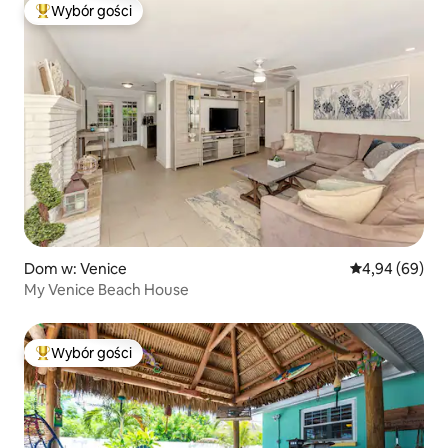
Wybór gości
Najpopularniejsze z kategorii Wybór gości
Dom w: Venice
Średnia ocena:
4,94 (69)
My Venice Beach House
Wybór gości
Najpopularniejsze z kategorii Wybór gości