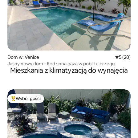
Dom w: Venice
Średnia oce
5 (20)
Jasny nowy dom • Rodzinna oaza w pobliżu brzegu
Mieszkania z klimatyzacją do wynajęcia
Wybór gości
Najpopularniejsze z kategorii Wybór gości