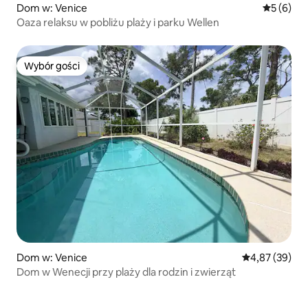
Dom w: Venice
Średnia oc
5 (6)
Oaza relaksu w pobliżu plaży i parku Wellen
Wybór gości
Wybór gości
Dom w: Venice
Średnia ocena:
4,87 (39)
Dom w Wenecji przy plaży dla rodzin i zwierząt