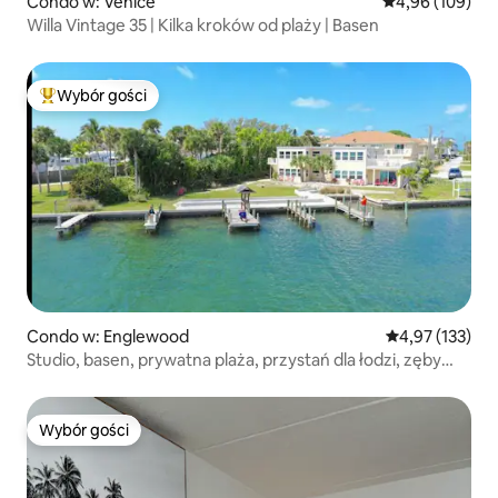
Condo w: Venice
Średnia ocena: 
4,96 (109)
Willa Vintage 35 | Kilka kroków od plaży | Basen
Wybór gości
Najpopularniejsze z kategorii Wybór gości
Condo w: Englewood
Średnia ocena: 
4,97 (133)
Studio, basen, prywatna plaża, przystań dla łodzi, zęby
rekina
Wybór gości
Wybór gości