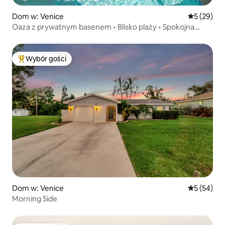
Dom w: Venice
Średnia oce
5 (29)
Oaza z prywatnym basenem • Blisko plaży • Spokojna
okolica
Wybór gości
Najpopularniejsze z kategorii Wybór gości
Dom w: Venice
Średnia oce
5 (54)
Morning Side