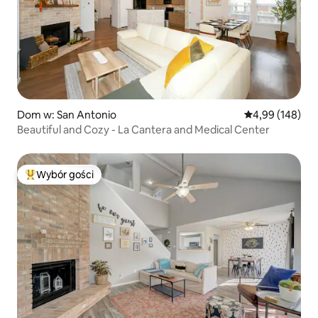
Dom w: San Antonio
Średnia ocena: 
4,99 (148)
Beautiful and Cozy - La Cantera and Medical Center
Wybór gości
Najpopularniejsze z kategorii Wybór gości