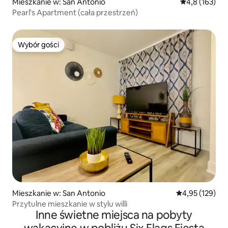
Mieszkanie w: San Antonio
Średnia ocena:
4,8 (163)
Pearl's Apartment (cała przestrzeń)
Wybór gości
Wybór gości
Mieszkanie w: San Antonio
Średnia ocena: 
4,95 (129)
Przytulne mieszkanie w stylu willi
Inne świetne miejsca na pobyty