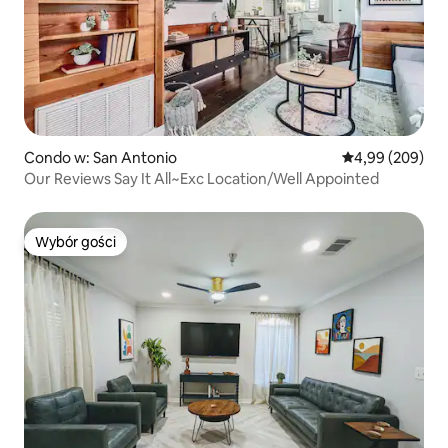
Condo w: San Antonio
Średnia ocena: 4
4,99 (209)
Our Reviews Say It All~Exc Location/Well Appointed
Wybór gości
Wybór gości