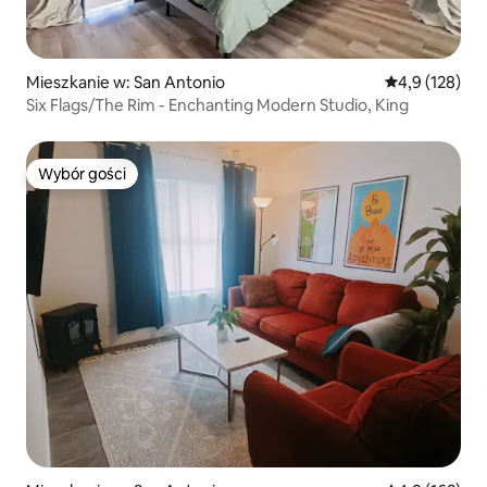
Mieszkanie w: San Antonio
Średnia ocena:
4,9 (128)
Six Flags/The Rim - Enchanting Modern Studio, King
Wybór gości
Wybór gości