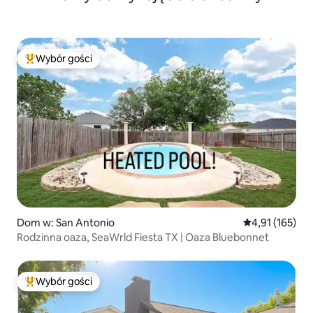
Wybór gości
Najpopularniejsze z kategorii Wybór gości
Dom w: San Antonio
Średnia ocena: 
4,91 (165)
Rodzinna oaza, SeaWrld Fiesta TX | Oaza Bluebonnet
Wybór gości
Najpopularniejsze z kategorii Wybór gości