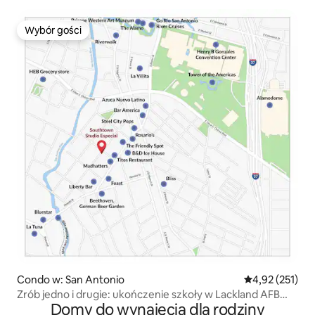
Wybór gości
Wybór gości
Condo w: San Antonio
Średnia ocena: 
4,92 (251)
Zrób jedno i drugie: ukończenie szkoły w Lackland AFB
Domy do wynajęcia dla rodziny
i Riverwalk!