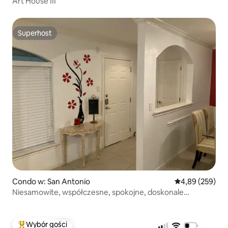
Art House III
Superhost
Superhost
Condo w: San Antonio
Średnia ocena: 
4,89 (259)
Niesamowite, współczesne, spokojne, doskonale
położone
Wybór gości