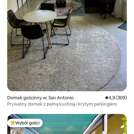
Domek gościnny w: San Antonio
Średnia ocena:
4,9 (309)
Prywatny domek z pełną kuchnią i krytym parkingiem
Wybór gości
Najpopularniejsze z kategorii Wybór gości