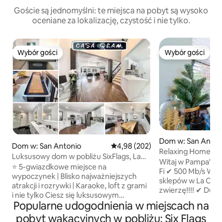
Goście są jednomyślni: te miejsca na pobyt są wysoko
oceniane za lokalizację, czystość i nie tylko.
Wybór gości
Wybór gości
Wybór gości
Wybór gości
Dom w: San Anton
Dom w: San Antonio
Średnia ocena: 4,98 na 5, liczba 
4,98 (202)
Relaxing Home -Ki
Luksusowy dom w pobliżu SixFlags, La
Luxury Shops
Witaj w Pampa's Haus! ✔ Duże ł
Cantera, RIM SeaWorld
⭐️ 5-gwiazdkowe miejsce na
Fi ✔ 500 Mb/s W ✔
wypoczynek | Blisko najważniejszych
sklepów w La Cant
atrakcji i rozrywki | Karaoke, loft z grami
zwierzę!!!! ✔ Duż
i nie tylko Ciesz się luksusowym
mieszkalna Ciesz się zabawą i
Popularne udogodnienia w miejscach na
komfortem i nie martw się sprzątaniem!
relaksującym wyp
Doskonała lokalizacja w pobliżu 6 Flags,
pobyt wakacyjnych w pobliżu: Six Flags
stylowym domu z 3 