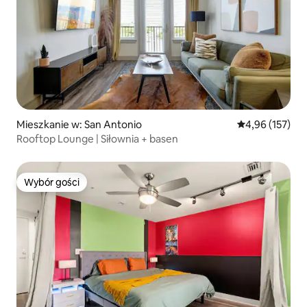
Mieszkanie w: San Antonio
Średnia ocena: 
4,96 (157)
Rooftop Lounge | Siłownia + basen
Wybór gości
Wybór gości