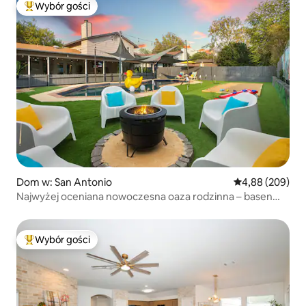
Wybór gości
Najpopularniejsze z kategorii Wybór gości
Dom w: San Antonio
Średnia ocena: 4
4,88 (209)
Najwyżej oceniana nowoczesna oaza rodzinna – basen
i minigolf
Wybór gości
Najpopularniejsze z kategorii Wybór gości