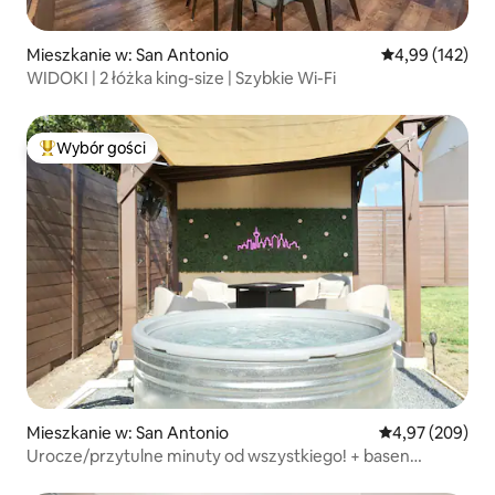
Mieszkanie w: San Antonio
Średnia ocena: 
4,99 (142)
WIDOKI | 2 łóżka king-size | Szybkie Wi-Fi
Wybór gości
Najpopularniejsze z kategorii Wybór gości
Mieszkanie w: San Antonio
Średnia ocena: 
4,97 (209)
Urocze/przytulne minuty od wszystkiego! + basen
kowbojski