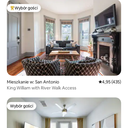
Wybór gości
Najpopularniejsze z kategorii Wybór gości
Mieszkanie w: San Antonio
Średnia ocena: 
4,95 (435)
King William with River Walk Access
Wybór gości
Wybór gości