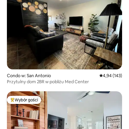
Condo w: San Antonio
Średnia ocena: 
4,94 (143)
Przytulny dom 2BR w pobliżu Med Center
Wybór gości
Najpopularniejsze z kategorii Wybór gości