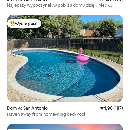
Najlepszy wypoczynek w pobliżu domu dzięki Med-
center, Seaworld,
Wybór gości
Najpopularniejsze z kategorii Wybór gości
Dom w: San Antonio
Średnia ocena: 
4,96 (187)
Haven away from home-King bed-Pool