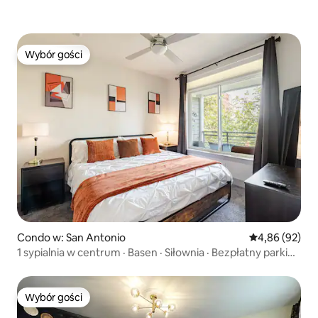
Wybór gości
Wybór gości
Condo w: San Antonio
Średnia ocena:
4,86 (92)
1 sypialnia w centrum · Basen · Siłownia · Bezpłatny parking
· Łóżko king size
Wybór gości
Wybór gości