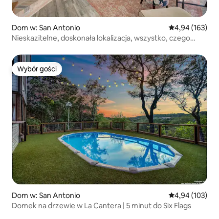
Dom w: San Antonio
Średnia ocena: 
4,94 (163)
Nieskazitelne, doskonała lokalizacja, wszystko, czego
potrzebujesz!
Wybór gości
Wybór gości
Dom w: San Antonio
Średnia ocena: 
4,94 (103)
Domek na drzewie w La Cantera | 5 minut do Six Flags