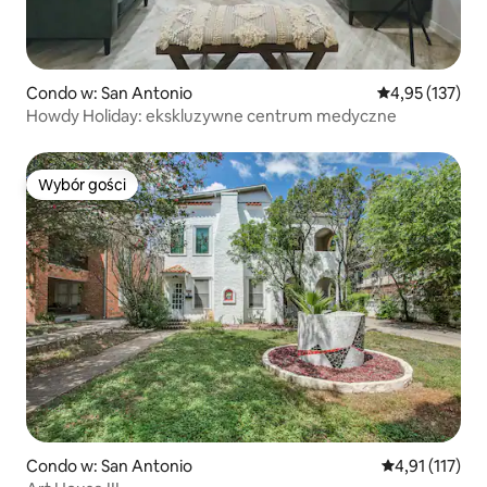
Condo w: San Antonio
Średnia ocena: 
4,95 (137)
Howdy Holiday: ekskluzywne centrum medyczne
Wybór gości
Wybór gości
Condo w: San Antonio
Średnia ocena: 
4,91 (117)