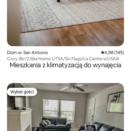
Dom w: San Antonio
Średnia ocena: 
4,98 (145)
Cozy 3br/2.5ba Home UTSA/Six Flags/La Cantera/USAA
Mieszkania z klimatyzacją do wynajęcia
Wybór gości
Wybór gości