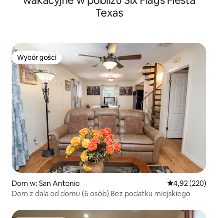
wakacyjne w pobliżu Six Flags Fiesta
Texas
Wybór gości
Wybór gości
Dom w: San Antonio
Średnia ocena: 
4,92 (220)
Dom z dala od domu (6 osób) Bez podatku miejskiego