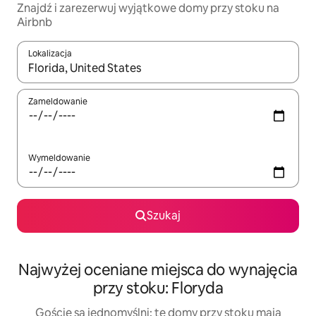
Znajdź i zarezerwuj wyjątkowe domy przy stoku na
Airbnb
Lokalizacja
Gdy wyniki będą dostępne, możesz poruszać się po nich za pom
Zameldowanie
Wymeldowanie
Szukaj
Najwyżej oceniane miejsca do wynajęcia
przy stoku: Floryda
Goście są jednomyślni: te domy przy stoku mają