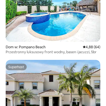
Dom w: Pompano Beach
Średnia ocena:
4,88 (64)
Przestronny luksusowy front wodny, basen i jacuzzi, 5br
Superhost
Superhost