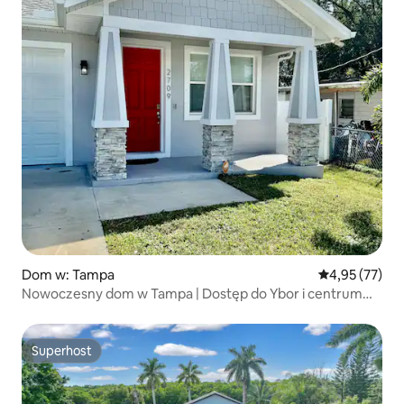
Dom w: Tampa
Średnia ocena:
4,95 (77)
Nowoczesny dom w Tampa | Dostęp do Ybor i centrum
miasta
Superhost
Superhost