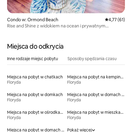
Condo w: Ormond Beach
Średnia ocena:
4,77 (61)
Rise and Shine z widokiem na ocean i prywatnym
dostępem do plaży
Miejsca do odkrycia
Inne rodzaje miejsc pobytu
Sposoby spędzania czasu
Miejsca na pobyt w chatkach
Miejsca na pobyt na kempingach
Floryda
Floryda
Miejsca na pobyt w domkach
Miejsca na pobyt w domach przy plaży
Floryda
Floryda
Miejsca na pobyt w ośrodkach wypoczynkowych
Miejsca na pobyt w mieszkaniach
Floryda
Floryda
Miejsca na pobyt w domach wakacyjnych
Pokaż więcej