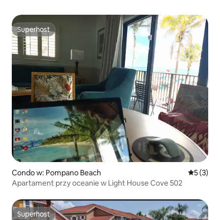
Superhost
Superhost
Condo w: Pompano Beach
Średnia oc
5 (3)
Apartament przy oceanie w Light House Cove 502
Superhost
Superhost