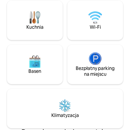
pełni wyposażona nowoczesna kuchnia.
luksusowe, wygod
Na dole znajduje się sypialnia z łóżkiem
Podstawowe udogod
typu king-size, pełna łazienka, aneks
sklepy spożywcze/
kuchenny i przestrzeń mieszkalna.
znajdują się w odle
Zamknięta winda ułatwia transport.
1,6 km. Jeśli masz jakieś pytania, napisz
Kuchnia
Wi-Fi
Poczuj wygodę, urok i piękno rzeki
do mnie.
Suwannee w naszym ośrodku
wypoczynkowym!
Bezpłatny parking
Basen
na miejscu
Klimatyzacja