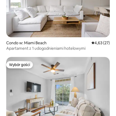
Condo w: Miami Beach
Średnia ocena:
4,63 (27)
Apartament z 1 udogodnieniami hotelowymi
Wybór gości
Wybór gości