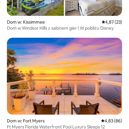
Dom w: Kissimmee
Średnia ocena:
4,87 (23)
Dom w Windsor Hills z salonem gier | W pobliżu Disney
Dom w: Fort Myers
Średnia ocena:
4,83 (86)
Ft Myers Florida Waterfront Pool Luxury Sleeps 12