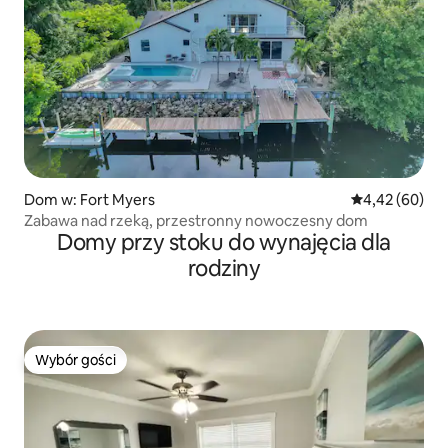
Dom w: Fort Myers
Średnia ocena:
4,42 (60)
Zabawa nad rzeką, przestronny nowoczesny dom
Domy przy stoku do wynajęcia dla
rodziny
Wybór gości
Wybór gości