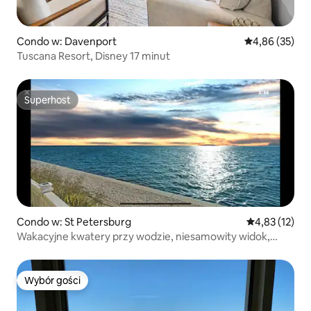
Condo w: Davenport
Średnia ocena:
4,86 (35)
Tuscana Resort, Disney 17 minut
Superhost
Superhost
Condo w: St Petersburg
Średnia ocena:
4,83 (12)
Wakacyjne kwatery przy wodzie, niesamowity widok,
2 łóżka, 1,5 łazienki
Wybór gości
Wybór gości