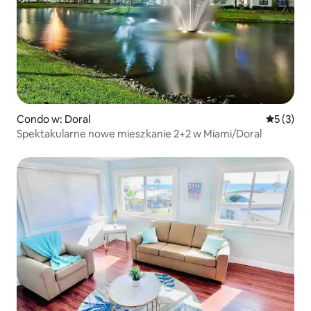
Condo w: Doral
Średnia oc
5 (3)
Spektakularne nowe mieszkanie 2+2 w Miami/Doral