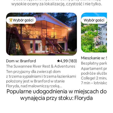
wysokie oceny za lokalizację, czystość i nie tylko.
Wybór gości
Wybór gości
Najpopularniejsze z kategorii Wybór gości
Wybór gości
Mieszkanie w: Sar
Dom w: Branford
Średnia ocena: 4,99 na 5, liczba 
4,99 (183)
Bezpłatny parking
The Suwannee River Rest & Adventures
zameldowanie, wind
Apartament przy plaży! Id
Ten przyjazny dla zwierząt dom
lotnisko/DT
podróże służbowe! Obok
z trzema sypialniami i trzema łazienkami
College! 2 minuty od centrum Sarasoty
położony jest w Branford w stanie
7 min – lotnisko Corner Apt Schody do
Floryda, nad malowniczą rzeką
windy 2 rowery i 2
Popularne udogodnienia w miejscach do
Suwannee w Hatch Bend. To idealne
Ucieknij od codzie
miejsce na weekend lub dłuższy pobyt.
wynajęcia przy stoku: Floryda
w niezwykłym pob
Na piętrze znajdują się dwie sypialnie z
wyjątkowym miejsc
łóżkiem typu king i łazienkami, przytulny
znajduje się przy głó
salon z kominkiem gazowym oraz w
60 udogodnień – o