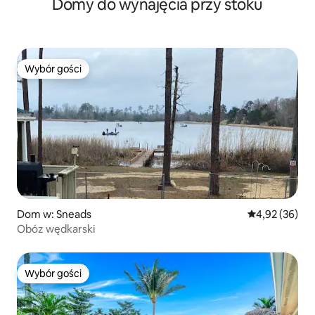
Domy do wynajęcia przy stoku
Wybór gości
Wybór gości
Dom w: Sneads
Średnia ocena:
4,92 (36)
Obóz wędkarski
Wybór gości
Wybór gości