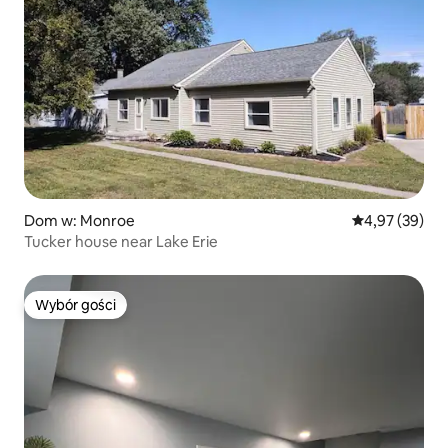
Dom w: Monroe
Średnia ocena:
4,97 (39)
Tucker house near Lake Erie
Wybór gości
Wybór gości