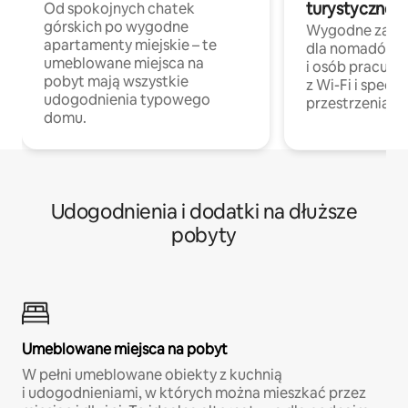
turystycznej
Od spokojnych chatek
górskich po wygodne
Wygodne zakw
apartamenty miejskie – te
dla nomadów 
umeblowane miejsca na
i osób pracując
pobyt mają wszystkie
z Wi-Fi i specja
udogodnienia typowego
przestrzenią do
domu.
Udogodnienia i dodatki na dłuższe
pobyty
Umeblowane miejsca na pobyt
W pełni umeblowane obiekty z kuchnią
i udogodnieniami, w których można mieszkać przez