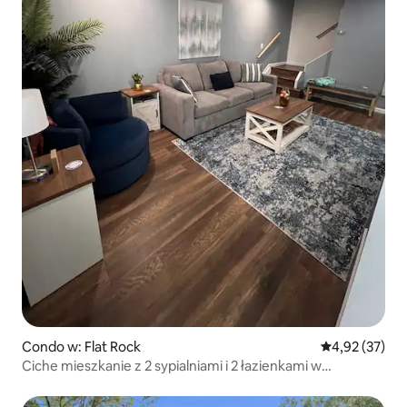
Condo w: Flat Rock
Średnia ocena:
4,92 (37)
Ciche mieszkanie z 2 sypialniami i 2 łazienkami w
Downtown Flatrock.