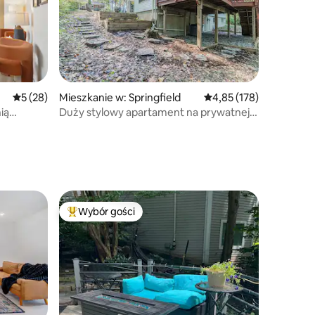
Średnia ocena: 5 na 5, liczba recenzji: 28
5 (28)
Mieszkanie w: Springfield
Średnia ocena: 4,85 na 5
4,85 (178)
ią
Duży stylowy apartament na prywatnej
rking
drewnianej działce w pobliżu
Waszyngtonu
Wybór gości
Wybór gości
Najpopularniejsze z kategorii Wybór gości