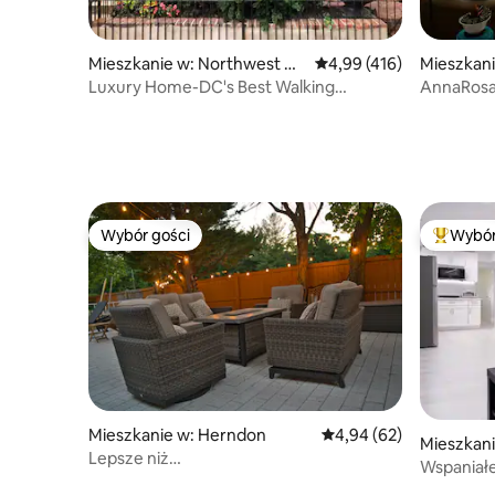
Mieszkanie w: Northwest W
Średnia ocena: 4,99 na 5
4,99 (416)
Mieszkan
ashington
Luxury Home-DC's Best Walking
AnnaRosa
Neighborhood-Parking
Wybór gości
Wybór
Wybór gości
Najpopul
Mieszkanie w: Herndon
Średnia ocena: 4,94 na 
4,94 (62)
Mieszkani
Lepsze niż
Wspaniałe 
hotel|Przestronne|Wygodne|Luksusowe|
Wi-Fi, 25