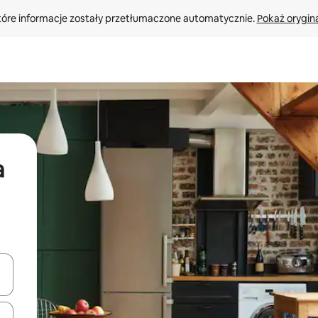
tóre informacje zostały przetłumaczone automatycznie. 
Pokaż orygina
a
o nich za pomocą klawiszy strzałek w górę i w dół lub przeglądać j