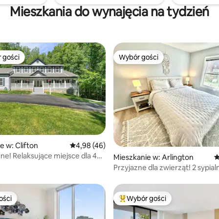
nimalne instrukcje dotyczące
Mieszkania do wynajęcia na tydzień
ania!
 gości
Wybór gości
arniejsze z kategorii Wybór gości
Wybór gości
, liczba recenzji: 775
e w: Clifton
Średnia ocena: 4,98 na 5, liczba recenzji: 46
4,98 (46)
ne! Relaksujące miejsce dla 4
Mieszkanie w: Arlington
Ś
obliżu Waszyngtonu. 25% zniżki
Przyjazne dla zwierząt! 2 sypialn
ie
łazienka nowo odnowiona piwn
ości
Wybór gości
ości
Najpopularniejsze z kategorii 