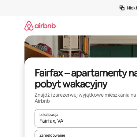
Przejdź
Niek
do
treści
Fairfax – apartamenty n
pobyt wakacyjny
Znajdź i zarezerwuj wyjątkowe mieszkania na
Airbnb
Lokalizacja
Gdy wyniki będą dostępne, możesz poruszać się p
Zameldowanie