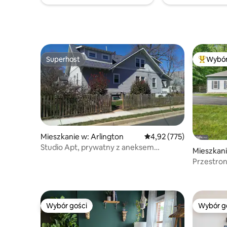
ciszy. Mi
wymeldow
Superhost
Wybór
Superhost
Najpopul
Mieszkanie w: Arlington
Średnia ocena: 4,92 na 5
4,92 (775)
Studio Apt, prywatny z aneksem
Mieszkani
kuchennym - 10 min do metra
Przestron
osób, w p
miesięczn
Wybór gości
Wybór g
Wybór gości
Wybór g