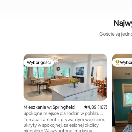
Najwy
Goście są jedno
Wybór gości
Wybór
Wybór gości
Najpopul
Mieszkanie w: Springfield
Średnia ocena: 4,89 na 5
4,89 (167)
Spokojne miejsce dla rodzin w pobliżu
Waszyngtonu · Zwierzęta akceptowane
Ten apartament z prywatnym wejściem,
ukryty w spokojnej, zalesionej okolicy
niedaleko Waszyngtonu, ma jasny,