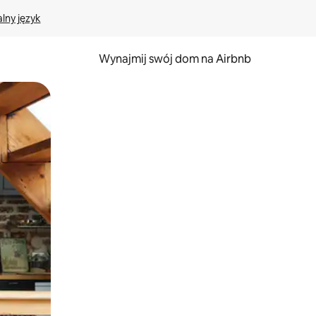
lny język
Wynajmij swój dom na Airbnb
e za pomocą gestów dotykowych lub przesuwania.