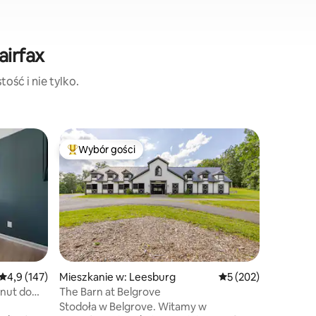
airfax
ość i nie tylko.
Mieszkani
Wybór gości
Wybór g
Najpopularniejsze z kategorii Wybór gości
Wybór g
Wooded Re
Zamieszka
idealnym
przyrody
mieszkan
z oknami
słoneczne
oraz przy
można do
Średnia ocena: 4,9 na 5, liczba recenzji: 147
4,9 (147)
Mieszkanie w: Leesburg
Średnia ocena: 5 na 5
5 (202)
gdzie mo
inut do
The Barn at Belgrove
na rowerz
n
Stodoła w Belgrove. Witamy w
powietrzu