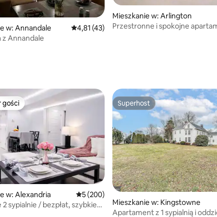
Mieszkanie w: Arlington
Przestronne i spokojne aparta
, liczba recenzji: 416
ie w: Annandale
Średnia ocena: 4,81 na 5, liczba recenzji: 43
4,81 (43)
Luxe kilka bloków od metra
 z Annandale
 gości
Superhost
arniejsze z kategorii Wybór gości
Superhost
5, liczba recenzji: 62
e w: Alexandria
Średnia ocena: 5 na 5, liczba recenzji: 200
5 (200)
Mieszkanie w: Kingstowne
2 sypialnie / bezpłat, szybkie
Apartament z 1 sypialnią i oddz
 min do DC