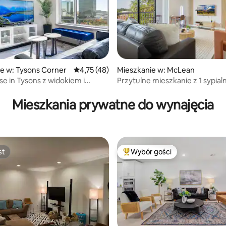
e w: Tysons Corner
Średnia ocena: 4,75 na 5, liczba recenzji: 48
4,75 (48)
Mieszkanie w: McLean
se in Tysons z widokiem i
Przytulne mieszkanie z 1 sypialn
, liczba recenzji: 169
internetem
w centrum McLean – balkon/pa
Mieszkania prywatne do wynajęcia
st
Wybór gości
st
Najpopularniejsze z kategorii 