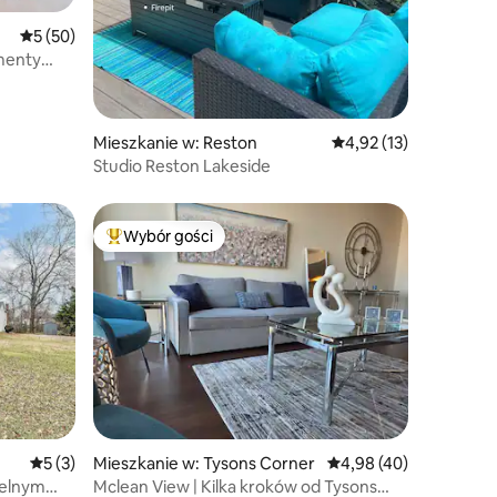
Średnia ocena: 5 na 5, liczba recenzji: 50
5 (50)
menty
Mieszkanie w: Reston
Średnia ocena: 4,92 na 
4,92 (13)
Studio Reston Lakeside
Wybór gości
Najpopularniejsze z kategorii Wybór gości
Średnia ocena: 5 na 5, liczba recenzji: 3
5 (3)
Mieszkanie w: Tysons Corner
Średnia ocena: 4,98 na 
4,98 (40)
ielnym
Mclean View | Kilka kroków od Tysons