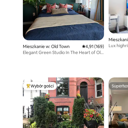
Mieszkani
Lux highri
Mieszkanie w: Old Town
Średnia ocena: 4,91 na 5
4,91 (169)
szybkim 
Elegant Green Studio In The Heart of Old
Town
Wybór gości
Superho
Najpopularniejsze z kategorii Wybór gości
Superho