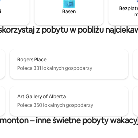
a kawa ✔ Bezpłatne szampony
niezapomniane wrażenia.
Bezpłat
 na każdym oknie
i
Basen
m
korzystaj z pobytu w pobliżu najcieka
Rogers Place
Poleca 331 lokalnych gospodarzy
Art Gallery of Alberta
Poleca 350 lokalnych gospodarzy
monton – inne świetne pobyty wakacy