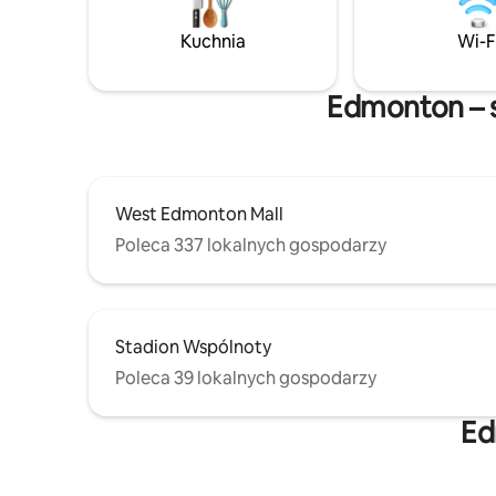
Bezpłatn
i centrum handlowego West Edmonton
✔ Żaluzje
Mall. Zamień swój pobyt w czarujący
Kuchnia
Wi-F
wypoczynek – zarezerwuj teraz, aby
zapewnić sobie niezapomniane
wrażenia. Twoja miejska oaza jest
Edmonton – s
w zasięgu jednego kliknięcia.
West Edmonton Mall
Poleca 337 lokalnych gospodarzy
Stadion Wspólnoty
Poleca 39 lokalnych gospodarzy
Ed