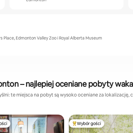
s Place, Edmonton Valley Zoo i Royal Alberta Museum
nton – najlepiej oceniane pobyty waka
lni: te miejsca na pobyt są wysoko oceniane za lokalizację, cz
ości
Wybór gości
ości
Najpopularniejsze z kategorii 