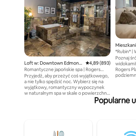
Mieszkan
monton
*Rubin* |
King | Ro
Poznaj śr
Loft w: Downtown Edmont
Średnia ocena: 4,89 na 5,
4,89 (893)
widokami! ✔ 5 minut spacerem
on
Rogers Pl
Romantyczne japońskie spa | Rogers
podziemn
Place | Bezpłatne miejsce parkingowe
Przyjedź, aby przeżyć coś wyjątkowego,
kuchnia 
a nie tylko spędzić noc. Wybierz się na
komfortu 
wyjątkowy, romantyczny wypoczynek
Telewizor
w naturalnym spa w skale o powierzchni
Siłownia 
Popularne 
1000 stóp kwadratowych w centrum
apartame
Edmonton. Twój przytulny azyl czeka na
Blisko naj
Ciebie w pobliżu Rogers Arena, Save-on
nocnego ✔
Foods i tętniących życiem restauracji.
świeżym p
Odkryj Edmonton dzięki łatwemu
imprezow
dostępowi do doliny rzeki, terenów
Mnóstwo 
legislacyjnych, transportu publicznego