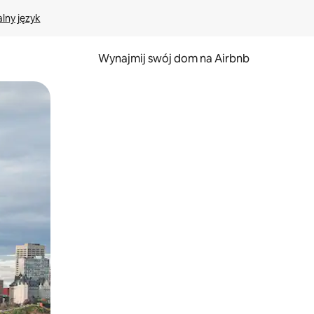
lny język
Wynajmij swój dom na Airbnb
e za pomocą gestów dotykowych lub przesuwania.