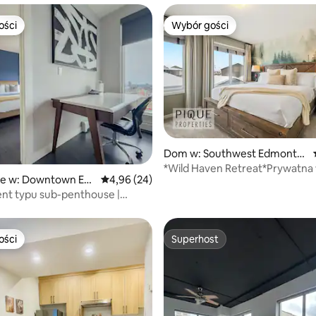
ości
Wybór gości
ości
Wybór gości
5, liczba recenzji: 82
Dom w: Southwest Edmonto
n
*Wild Haven Retreat*Prywatna
ie w: Downtown Ed
Średnia ocena: 4,96 na 5, liczba recenzji: 24
4,96 (24)
z hydromasażem*Duże łóżko
nt typu sub-penthouse |
(king)*Grill*Klimatyzacja
 Rogers | podziemny parking
ości
Superhost
ości
Superhost