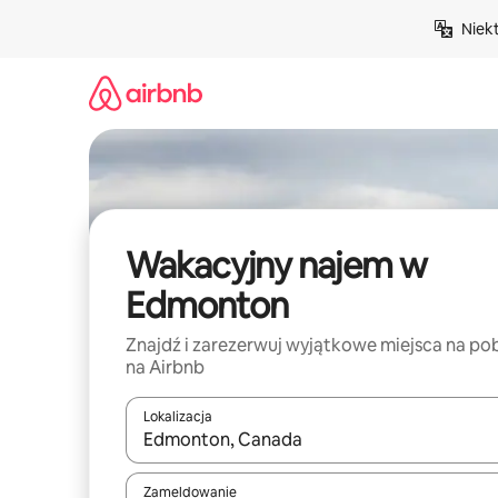
Przejdź
Niek
do
treści
Wakacyjny najem w
Edmonton
Znajdź i zarezerwuj wyjątkowe miejsca na po
na Airbnb
Lokalizacja
Gdy wyniki będą dostępne, możesz poruszać się p
Zameldowanie