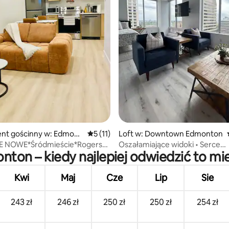
 5, liczba recenzji: 3
nt gościnny w: Edmont
Średnia ocena: 5 na 5, liczba recenzji: 11
5 (11)
Loft w: Downtown Edmonton
E NOWE*Śródmieście*Rogers
Oszałamiające widoki • Serce
ton – kiedy najlepiej odwiedzić to mi
ytulny apartament gościnny
śródmieścia Edmonton
Kwi
Maj
Cze
Lip
Sie
243 zł
246 zł
250 zł
250 zł
254 zł