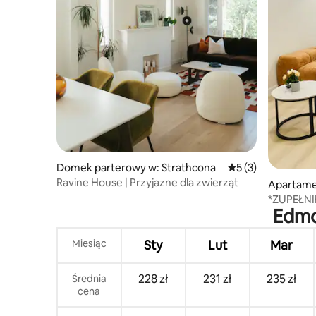
Domek parterowy w: Strathcona
Średnia ocena: 5 na
5 (3)
Ravine House | Przyjazne dla zwierząt
Apartame
on
*ZUPEŁNI
Edmon
Place*Prz
Miesiąc
Sty
Lut
Mar
228 zł
231 zł
235 zł
Średnia
cena