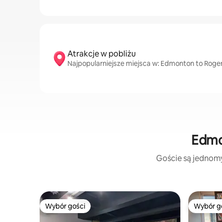
Atrakcje w pobliżu
Najpopularniejsze miejsca w: Edmonton to Roger
Edmo
Goście są jednomyś
Wybór gości
Wybór g
Wybór gości
Wybór g