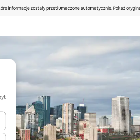
tóre informacje zostały przetłumaczone automatycznie. 
Pokaż orygina
byt
o nich za pomocą klawiszy strzałek w górę i w dół lub przeglądać j