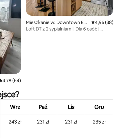
Mieszkanie w: Downtown Ed
Średnia ocena: 4,95 na 
4,95 (38)
monton
Loft DT z 2 sypialniami | Dla 6 osób |
Parking podziemny
Średnia ocena: 4,78 na 5, liczba recenzji: 64
4,78 (64)
ejsce?
Wrz
Paź
Lis
Gru
243 zł
231 zł
231 zł
235 zł