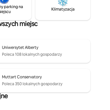
i koncerty, a także najlepsze restauracje,
ny parking na
kluby nocne i całe centrum miasta.
Klimatyzacja
iejscu
wszych miejsc
Uniwersytet Alberty
Poleca 108 lokalnych gospodarzy
Muttart Conservatory
Poleca 350 lokalnych gospodarzy
jne