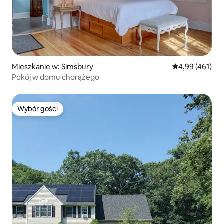
Mieszkanie w: Simsbury
Średnia ocena: 
4,99 (461)
Pokój w domu chorążego
Wybór gości
Wybór gości