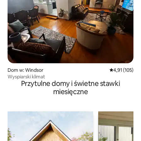
Dom w: Windsor
Średnia ocena: 
4,91 (105)
Wyspiarski klimat
Przytulne domy i świetne stawki
miesięczne