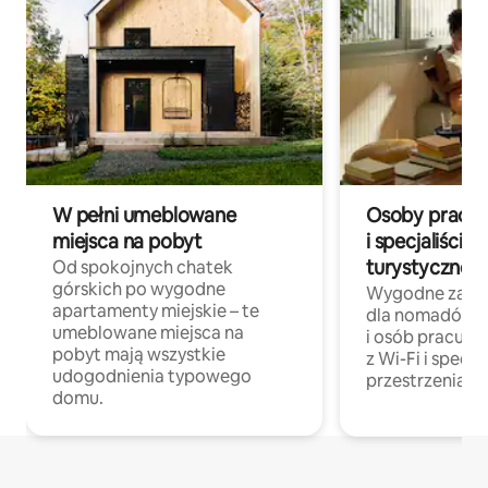
W pełni umeblowane
Osoby pracują
miejsca na pobyt
i specjaliści z
turystycznej
Od spokojnych chatek
górskich po wygodne
Wygodne zakw
apartamenty miejskie – te
dla nomadów 
umeblowane miejsca na
i osób pracując
pobyt mają wszystkie
z Wi-Fi i specja
udogodnienia typowego
przestrzenią do
domu.