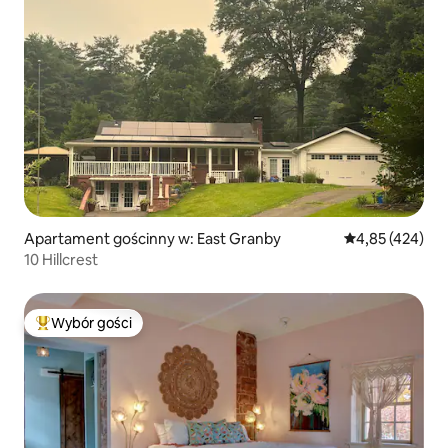
Apartament gościnny w: East Granby
Średnia ocena: 
4,85 (424)
10 Hillcrest
Wybór gości
Najpopularniejsze z kategorii Wybór gości