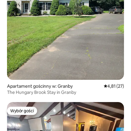
Apartament gościnny w: Granby
Średnia ocena:
4,81 (27)
The Hungary Brook Stay in Granby
Wybór gości
Wybór gości