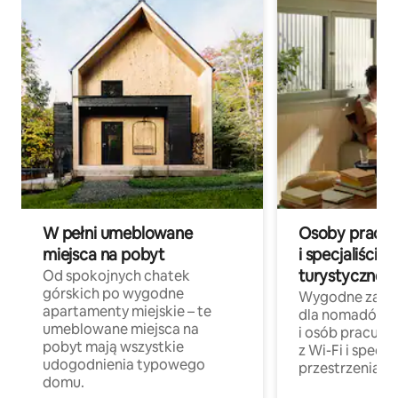
W pełni umeblowane
Osoby pracują
miejsca na pobyt
i specjaliści z
turystycznej
Od spokojnych chatek
górskich po wygodne
Wygodne zakw
apartamenty miejskie – te
dla nomadów 
umeblowane miejsca na
i osób pracując
pobyt mają wszystkie
z Wi-Fi i specja
udogodnienia typowego
przestrzenią do
domu.