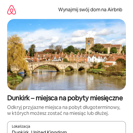
Przejdź
do
Wynajmij swój dom na Airbnb
treści
Dunkirk – miejsca na pobyty miesięczne
Odkryj przyjazne miejsca na pobyt długoterminowy,
w których możesz zostać na miesiąc lub dłużej.
Lokalizacja
Gdy wyniki będą dostępne, możesz poruszać się po nich za pom