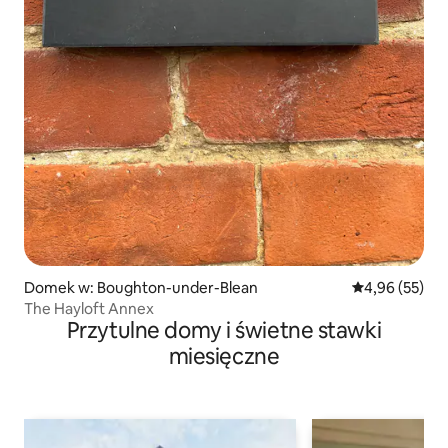
Domek w: Boughton-under-Blean
Średnia ocena:
4,96 (55)
The Hayloft Annex
Przytulne domy i świetne stawki
miesięczne