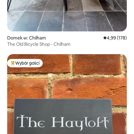
Domek w: Chilham
Średnia ocena: 
4,99 (178)
The Old Bicycle Shop - Chilham
Wybór gości
Najpopularniejsze z kategorii Wybór gości