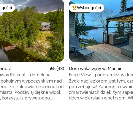
 gości
Wybór gości
arniejsze z kategorii Wybór gości
Najpopularniejsze z kategorii 
5, liczba recenzji: 54
enora
Średnia ocena: 5 na 5, liczba recenzji: 43
5 (43)
Dom wakacyjny w: Machin
eaway Retreat – domek na
Eagle View – panoramiczny do
ziora w Kenora
jeziorem Eagle
ę spokojnym wypoczynkiem nad
Życie nad jeziorem jest tym, c
norze, zaledwie kilka minut od
potrzebujesz! Zapomnij o swoi
iaj piękne widoki
zmartwieniach dzięki tym zapi
o, korzystaj z prywatnego
dech w piersiach wnętrzom. Wi
 jeziora i przestrzeni na
Northwoods z niesamowitymi w
powietrzu zaprojektowanych
radością z nabrzeża. Duży pływ
 relaksie. Wypij poranną kawę
przymocowany do wspaniałeg
ronnym tarasie lub zrelaksuj się
pomostu na wschodnim brzegu
ętej werandzie. Wewnątrz
świetne miejsce, by cieszyć się
z dobrze wyposażoną kuchnię,
Podwodny obszar piaszczysty z