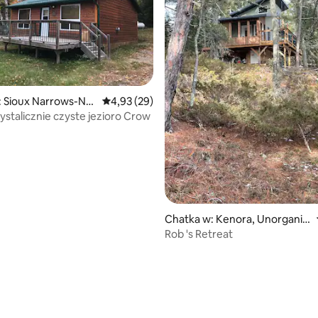
5, liczba recenzji: 40
 Sioux Narrows-Ne
Średnia ocena: 4,93 na 5, liczba recenzji: 29
4,93 (29)
rystalicznie czyste jezioro Crow
Chatka w: Kenora, Unorganiz
ed
Rob 's Retreat