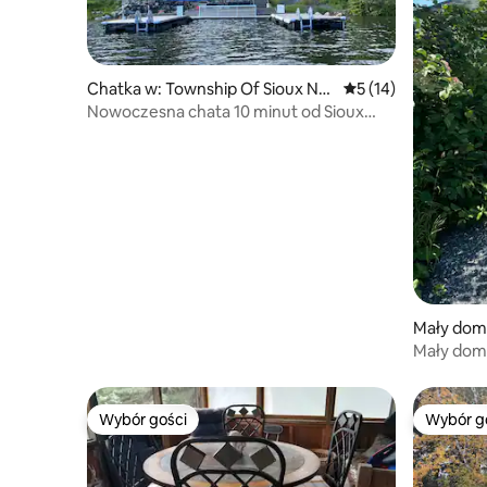
Chatka w: Township Of Sioux Nar
Średnia ocena: 5 na 
5 (14)
rows-Nestor Falls
Nowoczesna chata 10 minut od Sioux
Narrows na LOTW
Mały dom
Mały dom
Wybór gości
Wybór g
Wybór gości
Wybór g