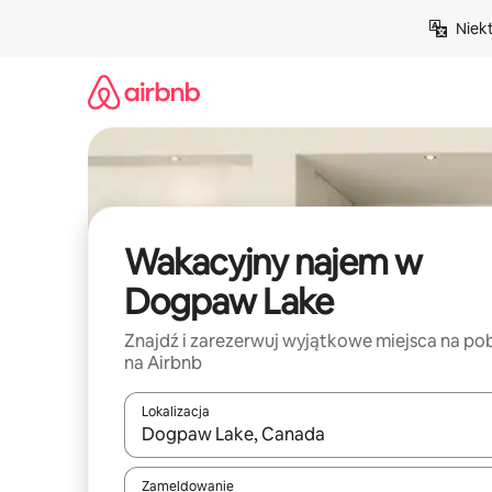
Przejdź
Niek
do
treści
Wakacyjny najem w
Dogpaw Lake
Znajdź i zarezerwuj wyjątkowe miejsca na po
na Airbnb
Lokalizacja
Gdy wyniki będą dostępne, możesz poruszać się p
Zameldowanie