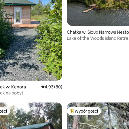
5, liczba recenzji: 14
Chatka w: Sioux Narrows Nesto
alls
Lake of the Woods Island Retre
Narrows Ont
ek w: Kenora
Średnia ocena: 4,93 na 5, liczba recenzji: 80
4,93 (80)
ek na pobyt
ości
Wybór gości
ości
Najpopularniejsze z kategorii 