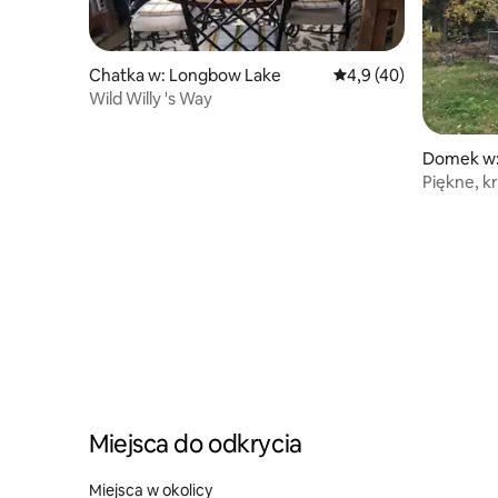
Chatka w: Longbow Lake
Średnia ocena: 4,9 na 
4,9 (40)
Wild Willy 's Way
Domek w:
stor Falls
Piękne, k
Miejsca do odkrycia
Miejsca w okolicy