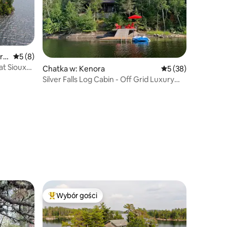
r F
Średnia ocena: 5 na 5, liczba recenzji: 8
5 (8)
at Sioux
Chatka w: Kenora
Średnia ocena: 5 na 
5 (38)
Silver Falls Log Cabin - Off Grid Luxury
Adventure!
Wybór gości
Wybór gości
Najpopularniejsze z kategorii Wybór gości