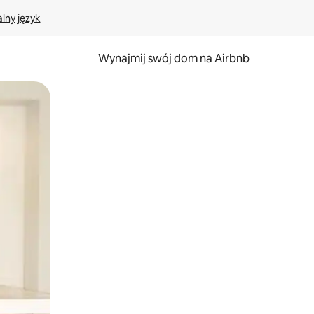
lny język
Wynajmij swój dom na Airbnb
e za pomocą gestów dotykowych lub przesuwania.