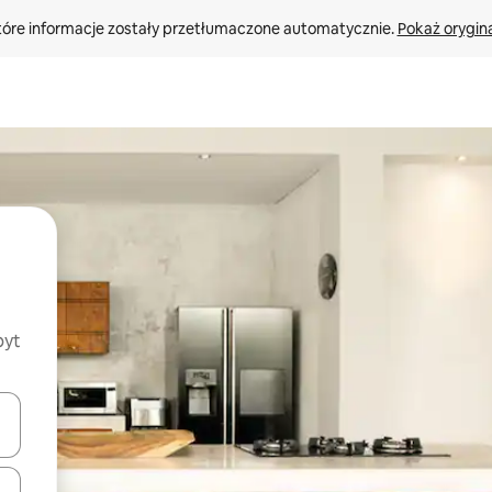
tóre informacje zostały przetłumaczone automatycznie. 
Pokaż orygina
byt
o nich za pomocą klawiszy strzałek w górę i w dół lub przeglądać j