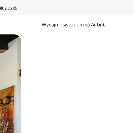
lny język
Wynajmij swój dom na Airbnb
e za pomocą gestów dotykowych lub przesuwania.