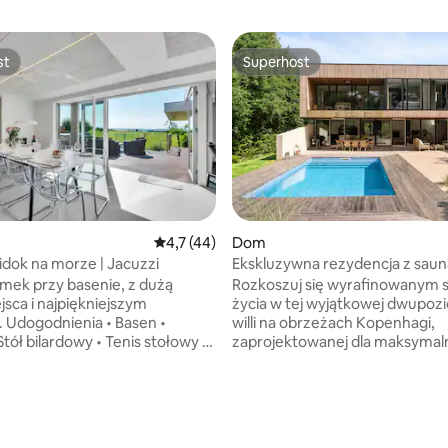
st
Superhost
st
Superhost
Średnia ocena: 4,7 na 5, liczba recenzji: 44
4,7 (44)
Dom
idok na morze | Jacuzzi
Ekskluzywna rezydencja z saun
i basenem
mek przy basenie, z dużą
Rozkoszuj się wyrafinowanym 
ejsca i najpiękniejszym
życia w tej wyjątkowej dwupo
n •
willi na obrzeżach Kopenhagi,
zaprojektowanej dla maksymal
i • Ładowarka do pojazdów
12 osób. Ten dom, w którym zna
iwnica na wino •
pięć eleganckich sypialni z łóż
 telewizor Smart TV • Wi-Fi
king, dwa przestronne salony o
0 mbit szerokopasmowy (szybki
spokojny prywatny ogród
, liczba recenzji: 114
e 2x
z podgrzewanym basenem ze 