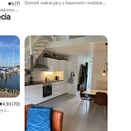
Domek wakacyjny z basenem i widokiem
Średnia ocena: 5 na 5, liczba recenzji: 7
5 (7)
na morze
iskowy z
cia
Wybór gości
Średnia ocena: 4,93 na 5, liczba recenzji: 70
4,93 (70)
y z
ą