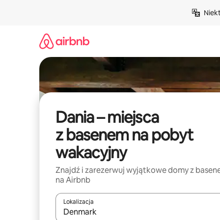
Przejdź
Niek
do
treści
Dania – miejsca
z basenem na pobyt
wakacyjny
Znajdź i zarezerwuj wyjątkowe domy z base
na Airbnb
Lokalizacja
Gdy wyniki będą dostępne, możesz poruszać się p