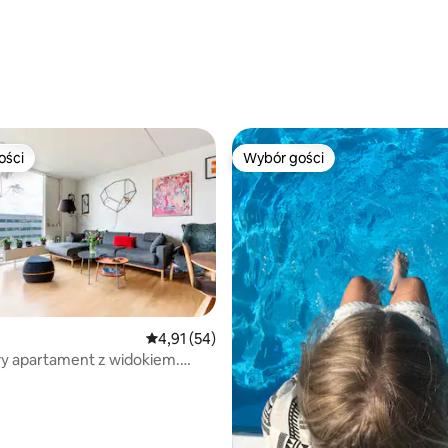
ości
Wybór gości
ości
Wybór gości
Średnia ocena: 4,91 na 5, liczba recenzji: 54
4,91 (54)
y apartament z widokiem.
 5, liczba recenzji: 7