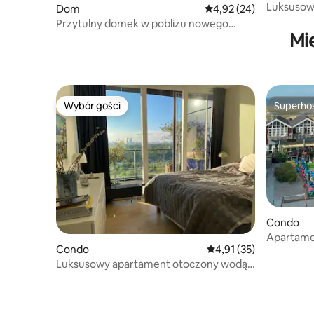
Luksusowy
Dom
Średnia ocena: 4,92 na 
4,92 (24)
dostęp do
Przytulny domek w pobliżu nowego
Mi
ośrodka sportowego/rekreacyjnego
Wybór gości
Superho
Wybór gości
Superho
Condo
Apartame
Condo
Średnia ocena: 4,91 na 
4,91 (35)
wypoczynk
Luksusowy apartament otoczony wodą,
życiem miejskim i przyrodą