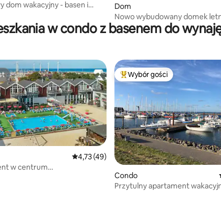
 dom wakacyjny - basen i
5, liczba recenzji: 24
Dom
 plaży
Nowo wybudowany domek letn
eszkania w condo z basenem do wynaję
basenem i sauną
st
Wybór gości
st
Najpopularniejsze z kategorii 
Średnia ocena: 4,73 na 5, liczba recenzji: 49
4,73 (49)
nt w centrum
5, liczba recenzji: 35
Condo
owym przy plaży....
Przytulny apartament wakacyjn
widokiem i bezpłatną basenow