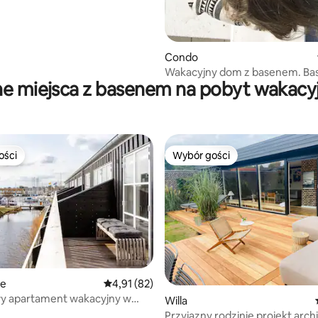
Condo
Wakacyjny dom z basenem. Ba
ne miejsca z basenem na pobyt wakacy
ogrzewaniem słonecznym.
ości
Wybór gości
ości
Wybór gości
ie
Średnia ocena: 4,91 na 5, liczba recenzji: 82
4,91 (82)
y apartament wakacyjny w
Willa
5, liczba recenzji: 12
ritime Ferieby.
Przyjazny rodzinie projekt arch