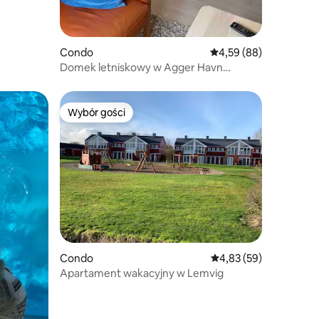
Condo
Średnia ocena: 4,59 na 
4,59 (88)
Domek letniskowy w Agger Havn
Feriecenter w pobliżu morza
Wybór gości
Wybór gości
Condo
Średnia ocena: 4,83 na 
4,83 (59)
Apartament wakacyjny w Lemvig