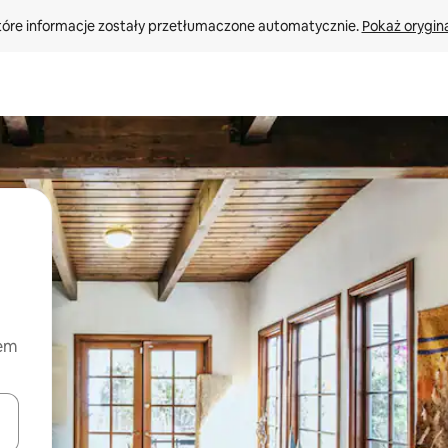
tóre informacje zostały przetłumaczone automatycznie. 
Pokaż orygina
nem
o nich za pomocą klawiszy strzałek w górę i w dół lub przeglądać j