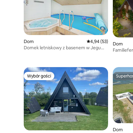
Dom
Średnia ocena: 4,94 na 
4,94 (53)
Dom
Domek letniskowy z basenem w Jegum,
Familiefer
w pobliżu Morza Północnego.
natur.
Wybór gości
Superho
Wybór gości
Superho
Dom