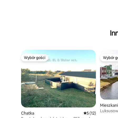
In
Wybór gości
Wybór g
Wybór gości
Wybór g
Mieszkan
Luksusow
Chatka
Średnia ocena: 5 na 
5 (12)
Islands Ma