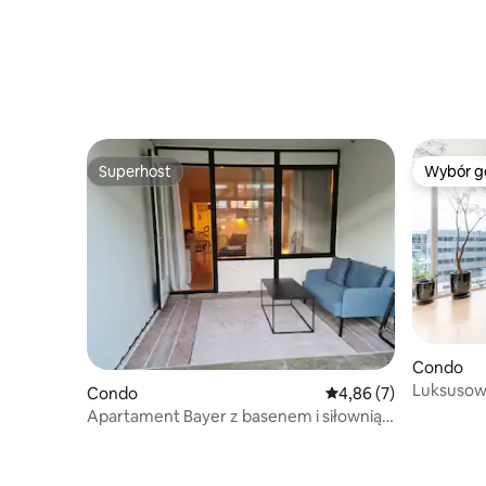
Superhost
Wybór g
Superhost
Wybór g
Condo
Luksusow
Condo
Średnia ocena: 4,86 na
4,86 (7)
98M2
Apartament Bayer z basenem i siłownią |
20 min do CPH