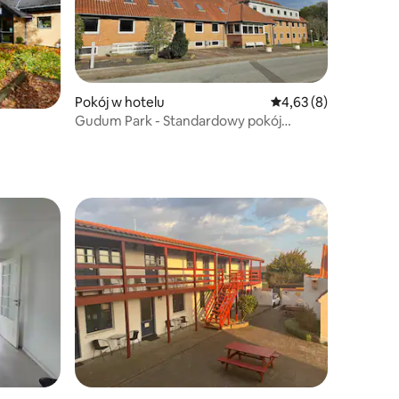
Pokój w hotelu
Średnia ocena: 4,63 na
4,63 (8)
Gudum Park - Standardowy pokój
jednoosobowy - Łazienka na korytarzu