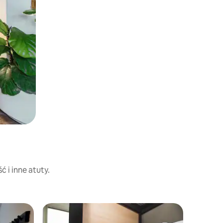
 i inne atuty.
Pokój w 