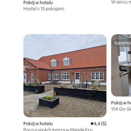
W sercu 
Pokój w hotelu
Gården.
Hostel z 15 pokojami
Superho
Superho
Pokój w h
104 Go-Sl
Billund Ai
Pokój w hotelu
Średnia ocena: 4,4 na
4,4 (5)
Poczuj spokój morza w Mandø Kro.