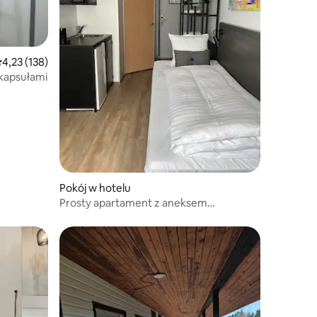
rednia ocena: 4,23 na 5, liczba recenzji: 138
4,23 (138)
 kapsułami
Pokój w hotelu
Prosty apartament z aneksem
kuchennym