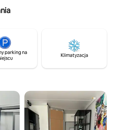
wieku 18 lat i starszych.
ą się
nia
jem.
ny parking na
Klimatyzacja
iejscu