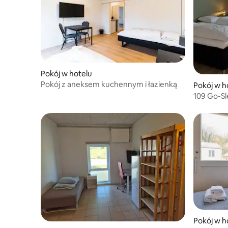
Pokój w hotelu
Pokój z aneksem kuchennym i łazienką
Pokój w h
109 Go-Sl
lotniczy B
Pokój w h