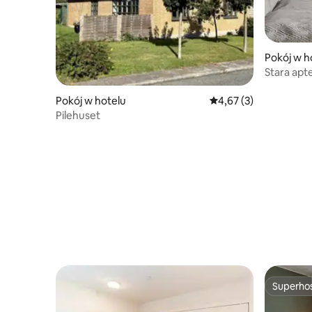
Pokój w h
Stara ap
Pokój w hotelu
Średnia ocena: 4,67 na
4,67 (3)
Pilehuset
Superho
Superho