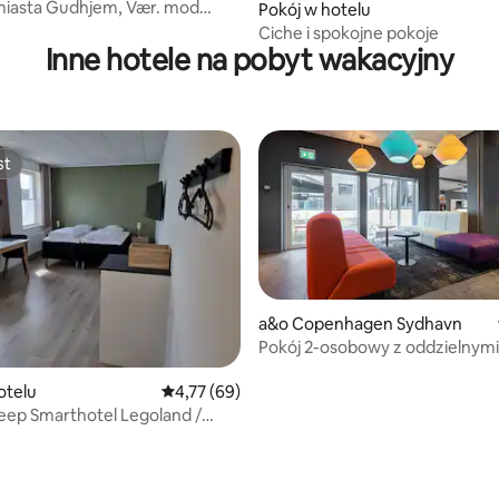
miasta Gudhjem, Vær. mod
Pokój w hotelu
Ciche i spokojne pokoje
Inne hotele na pobyt wakacyjny
st
st
a&o Copenhagen Sydhavn
Pokój 2-osobowy z oddzielnymi
otelu
Średnia ocena: 4,77 na 5, liczba recenzji: 69
4,77 (69)
eep Smarthotel Legoland /
rport
 5, liczba recenzji: 5