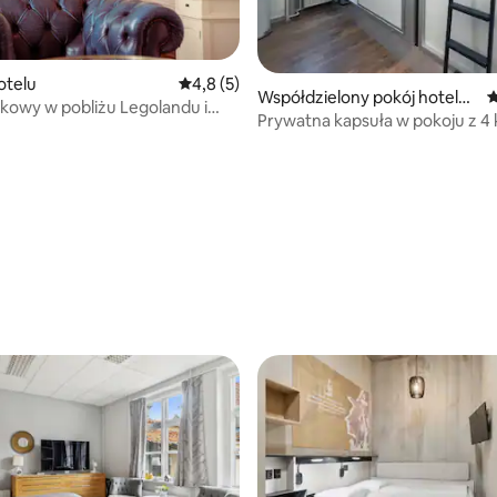
otelu
Średnia ocena: 4,8 na 5, liczba recenzji: 5
4,8 (5)
Współdzielony pokój hotelo
Ś
ikowy w pobliżu Legolandu i
wy
Prywatna kapsuła w pokoju z 4
łnocnego
 5, liczba recenzji: 4