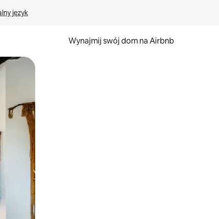
lny język
Wynajmij swój dom na Airbnb
e za pomocą gestów dotykowych lub przesuwania.