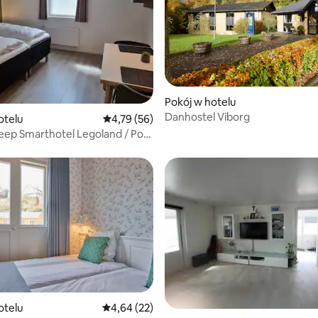
Pokój w hotelu
Danhostel Viborg
otelu
Średnia ocena: 4,79 na 5, liczba recenzji: 56
4,79 (56)
eep Smarthotel Legoland / Port
illund
otelu
Średnia ocena: 4,64 na 5, liczba recenzji: 22
4,64 (22)