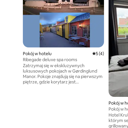
Pokój w hotelu
Średnia ocena: 5 na
5 (4)
Ribegade deluxe spa rooms
Zatrzymaj się w ekskluzywnych
luksusowych pokojach w Gørdinglund
Manor. Pokoje znajdują się na pierwszym
piętrze, gdzie korytarz jest
zaprojektowany jako ulica w Ribe –
najstarszym mieście Danii! Pokoje
posiadają prywatne spa, a dodatkowo
Pokój w h
bezpłatny dostęp do strefy spa i sauny –
dostęp należy wcześniej zarezerwować.
Pokój w h
Oferujemy śniadanie w formie bufetu
Hotel Kru
i opcję lekkich dań, takich jak chleb
którym se
i tapas. Gørdinglund znajduje się
grillowany