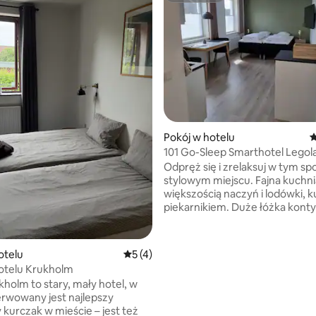
 5, liczba recenzji: 4
Pokój w hotelu
Ś
101 Go-Sleep Smarthotel Legola
lotniczy Billund
Odpręż się i zrelaksuj w tym sp
stylowym miejscu. Fajna kuchni
większością naczyń i lodówki, k
piekarnikiem. Duże łóżka kont
telewizor do przesyłania
strumieniowego, szybkie Wi-Fi, 
świeżo wyprane ręczniki w
otelu
Średnia ocena: 5 na 5, liczba recenzji: 4
5 (4)
apartamentach. Przystanek a
otelu Krukholm
znajduje się w odległości 50 m
kholm to stary, mały hotel, w
hotelu, 12 minut jazdy autobu
rwowany jest najlepszy
publicznym do Legoland i +4 m
 kurczak w mieście – jest też
drogi na lotnisko - Numer auto