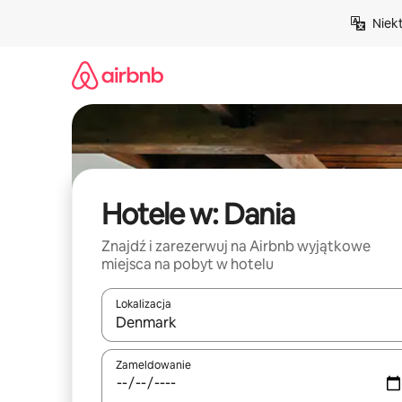
Przejdź
Niek
do
treści
Hotele w: Dania
Znajdź i zarezerwuj na Airbnb wyjątkowe
miejsca na pobyt w hotelu
Lokalizacja
Gdy wyniki będą dostępne, możesz poruszać się p
Zameldowanie