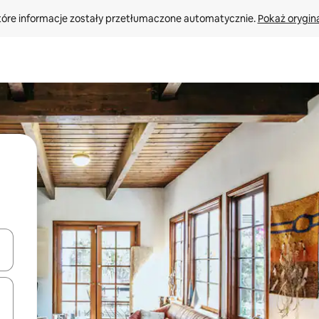
tóre informacje zostały przetłumaczone automatycznie. 
Pokaż orygina
o nich za pomocą klawiszy strzałek w górę i w dół lub przeglądać j