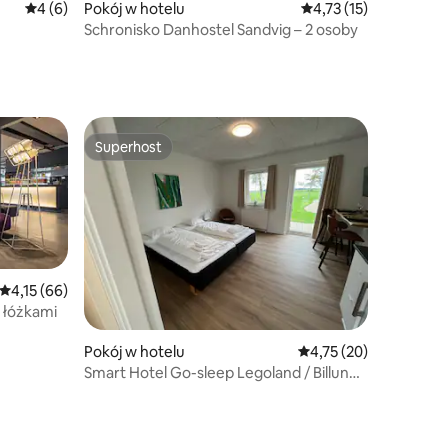
Średnia ocena: 4 na 5, liczba recenzji: 6
4 (6)
Pokój w hotelu
Średnia ocena: 4,73 na
4,73 (15)
Schronisko Danhostel Sandvig – 2 osoby
Superhost
Superhost
Średnia ocena: 4,15 na 5, liczba recenzji: 66
4,15 (66)
 łóżkami
Pokój w hotelu
Średnia ocena: 4,75 na 
4,75 (20)
Smart Hotel Go-sleep Legoland / Billund
Airport