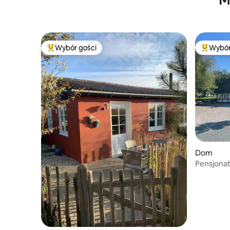
znajduje się na pierwszym piętrze
Wybór gości
Wybór
Najpopularniejsze z kategorii Wybór gości
Najpopul
Dom
Pensjonat