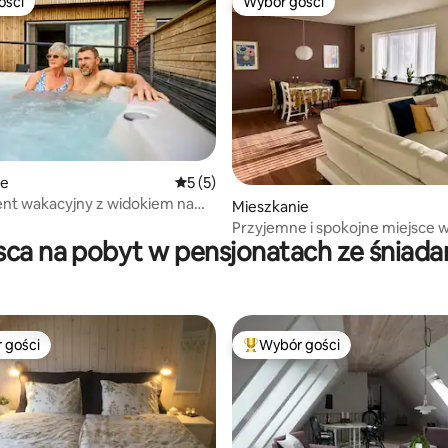
ości
Wybór gości
ości
Wybór gości
ie
Średnia ocena: 5 na 5, liczba recenzji: 5
5 (5)
nt wakacyjny z widokiem na
, liczba recenzji: 142
Mieszkanie
a i gwiaździste niebo
Przyjemne i spokojne miejsce w
sca na pobyt w pensjonatach ze śniad
lasu i pola golfowego
 gości
Wybór gości
arniejsze z kategorii Wybór gości
Najpopularniejsze z kategorii 