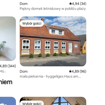
Dom
Średnia ocena: 4,94 na 
4,94 (34)
Piękny domek letniskowy w pobliżu plaży
Wybór gości
Wybór gości
ednia ocena: 4,89 na 5, liczba recenzji: 344
4,89 (344)
ej
Dom
Średnia ocena: 4,89 na 
4,89 (96)
mała piekarnia - hyggeliges Haus am
aniem
Meer
Wybór gości