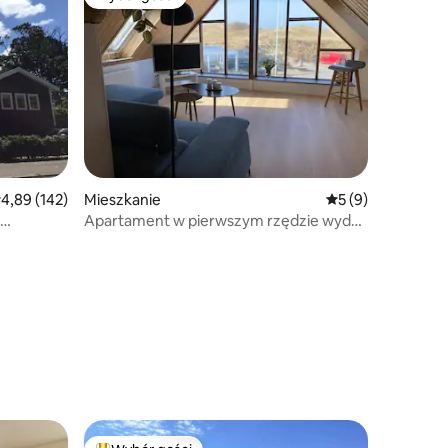
Wybór gości
rednia ocena: 4,89 na 5, liczba recenzji: 142
4,89 (142)
Mieszkanie
Średnia ocena: 5 n
5 (9)
Apartament w pierwszym rzędzie wydm
Park Narodowy Agger