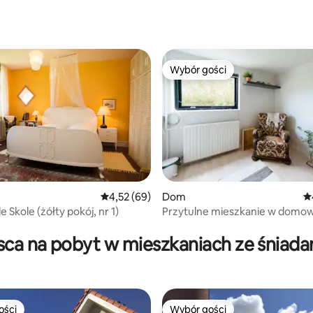
, liczba recenzji: 89
Wybór gości
Wybór gości
 5, liczba recenzji: 8
Średnia ocena: 4,52 na 5, liczba recenzji: 69
4,52 (69)
Dom
Śr
Skole (żółty pokój, nr 1)
Przytulne mieszkanie w domow
atmosferze
sca na pobyt w mieszkaniach ze śniad
ości
Wybór gości