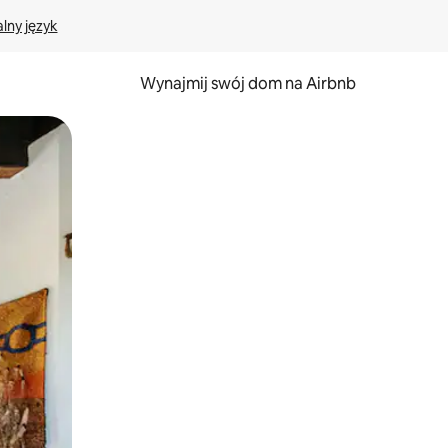
lny język
Wynajmij swój dom na Airbnb
e za pomocą gestów dotykowych lub przesuwania.