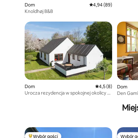
Dom
Średnia ocena: 4,94 na 5
4,94 (89)
Knoldhøj B&B
Dom
Średnia ocena: 4,5 na
4,5 (8)
Dom
Urocza rezydencja w spokojnej okolicy w
Den Gamle 
pobliżu Juelsminde
Miej
Wybór gości
Wybór g