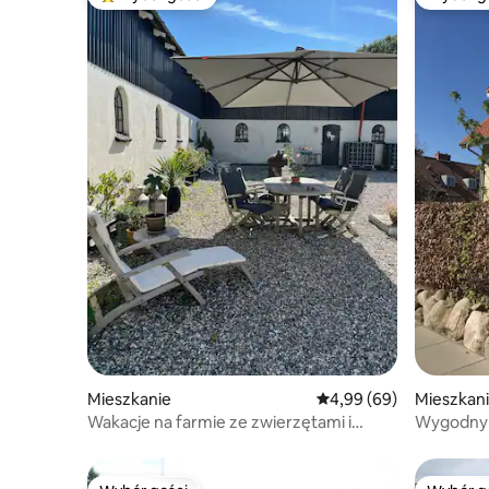
Najpopularniejsze z kategorii Wybór gości
Wybór g
Mieszkanie
Średnia ocena: 4,99 na 5
4,99 (69)
Mieszkan
Wakacje na farmie ze zwierzętami i
Wygodny 
piecem do pizzy