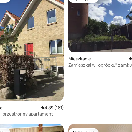
ości
Wybór gości
Mieszkanie
Ś
Zamieszkaj w „ogródku” zamku
Frederiksborg 1
, liczba recenzji: 69
ie
Średnia ocena: 4,89 na 5, liczba recenzji: 161
4,89 (161)
i przestronny apartament