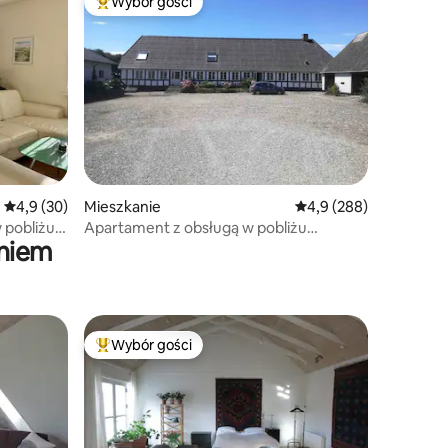
Wybór gości
Najpopularniejsze z kategorii Wybór gości
Średnia ocena: 4,9 na 5, liczba recenzji: 30
4,9 (30)
Mieszkanie
Średnia ocena: 4,9 na 5
4,9 (288)
 pobliżu
Apartament z obsługą w pobliżu
aniem
Rudkøbing. Własne wejście
Wybór gości
Wybór gości
Najpopularniejsze z kategorii Wybór gości