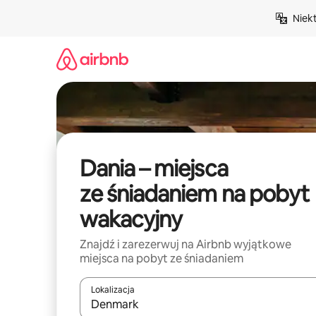
Przejdź
Niek
do
treści
Dania – miejsca
ze śniadaniem na pobyt
wakacyjny
Znajdź i zarezerwuj na Airbnb wyjątkowe
miejsca na pobyt ze śniadaniem
Lokalizacja
Gdy wyniki będą dostępne, możesz poruszać się p