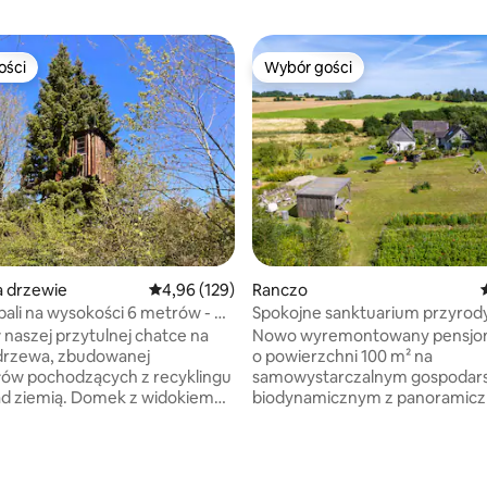
ości
Wybór gości
ości
Wybór gości
 drzewie
Średnia ocena: 4,96 na 5, liczba recenzji: 129
4,96 (129)
Ranczo
ali na wysokości 6 metrów - w
Spokojne sanktuarium przyrod
rzewany
farmie biodynamicznej
naszej przytulnej chatce na
Nowo wyremontowany pensjo
 drzewa, zbudowanej
o powierzchni 100 m² na
łów pochodzących z recyklingu
samowystarczalnym gospodar
. Domek z widokiem
biodynamicznym z panoramic
odizolowany, z prądem,
widokami na pagórkowaty kraj
iem, aneksem kuchennym
Zelandii Południowej. W otoczen
 sofą, która zamienia się
lasu i kwitnącego ogrodu
dwójne łóżko. Korzystaj
permakulturowego życie tętni 