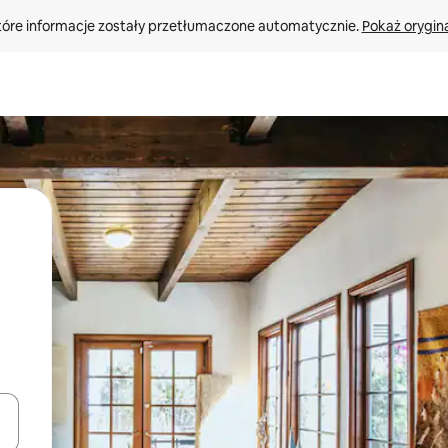
tóre informacje zostały przetłumaczone automatycznie. 
Pokaż orygina
o nich za pomocą klawiszy strzałek w górę i w dół lub przeglądać j