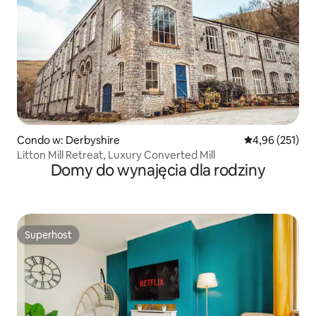
Condo w: Derbyshire
Średnia ocena: 
4,96 (251)
Litton Mill Retreat, Luxury Converted Mill
Domy do wynajęcia dla rodziny
Superhost
Superhost