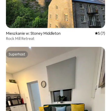
Mieszkanie w: Stoney Middleton
Średnia oc
5 (7)
Rock Mill Retreat
Superhost
Superhost