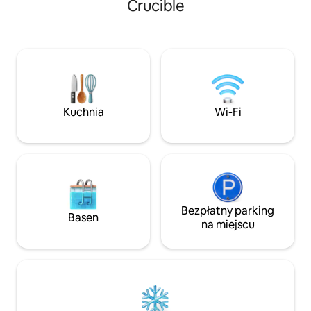
typu Super King (6
Crucible
różnorodnych restauracji, barów i
z najnowocześni
kawiarni. W pobliżu znajdziesz również
z pianki z efektem
najlepsze atrakcje miasta, w tym słynny
wygodna rozkładan
Crucible Theatre, muzea, kręgielnię
i minigolf. Zatrzymaj się tutaj i spraw, by
nasze mieszkanie było idealną bazą
wypadową do odkrywania wszystkiego,
co Sheffield ma do zaoferowania.
Kuchnia
Wi-Fi
Bezpłatny parking
Basen
na miejscu