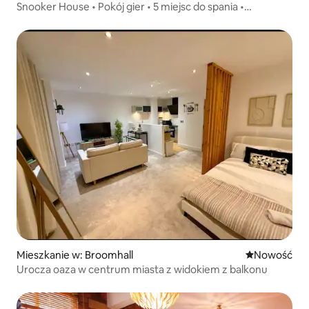
Snooker House • Pokój gier • 5 miejsc do spania •
Centralne położenie
Mieszkanie w: Broomhall
Nowe miejsc
Nowość
Urocza oaza w centrum miasta z widokiem z balkonu