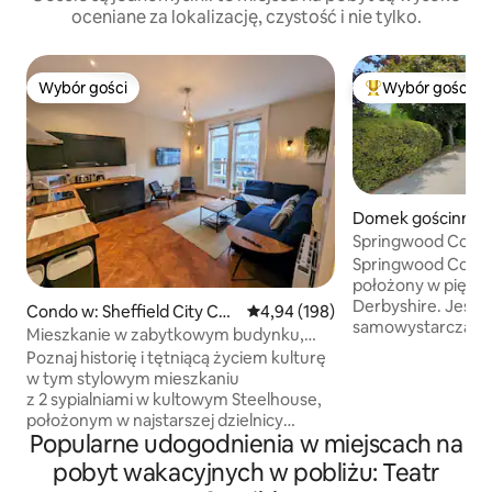
oceniane za lokalizację, czystość i nie tylko.
Wybór gości
Wybór gości
Wybór gości
Najpopularniejsze
Domek gościnny w
hire
Springwood Cotta
Springwood Cottag
położony w pięknej 
Derbyshire. Jest c
Condo w: Sheffield City Cen
Średnia ocena: 4,94 na 5, liczba 
4,94 (198)
samowystarczalny
tre
Mieszkanie w zabytkowym budynku,
i prywatnym ogro
Castlegate, centrum miasta
Poznaj historię i tętniącą życiem kulturę
zewnątrz. The Cot
w tym stylowym mieszkaniu
new built in 2020 
z 2 sypialniami w kultowym Steelhouse,
highest standard. 
położonym w najstarszej dzielnicy
o dobrym usposob
Popularne udogodnienia w miejscach na
Sheffield, Castlegate. Centralna
przyjmiemy 2 psy. 
lokalizacja mieszkania oznacza, że jesteś
pobyt wakacyjnych w pobliżu: Teatr
niż 2, poproś o z
w odległości krótkiego spaceru od