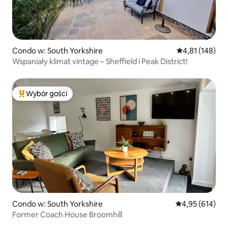
Condo w: South Yorkshire
Średnia ocena: 
4,81 (148)
Wspaniały klimat vintage – Sheffield i Peak District!
Wybór gości
Najpopularniejsze z kategorii Wybór gości
Condo w: South Yorkshire
Średnia ocena: 
4,95 (614)
Former Coach House Broomhill