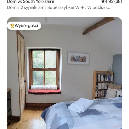
Dom w: South Yorkshire
Średnia ocena:
4,92 (38)
Dom z 2 sypialniami. Superszybkie Wi-Fi. W pobliżu
centrum miasta.
Wybór gości
Najpopularniejsze z kategorii Wybór gości