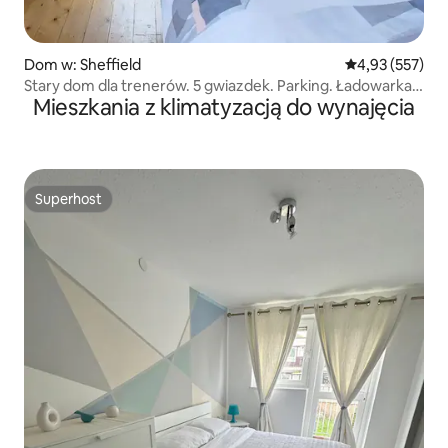
Dom w: Sheffield
Średnia ocena: 
4,93 (557)
Stary dom dla trenerów. 5 gwiazdek. Parking. Ładowarka
Mieszkania z klimatyzacją do wynajęcia
do samochodów elektrycznych.
Superhost
Superhost