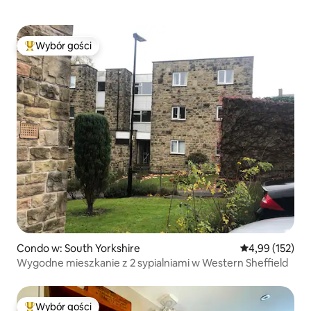
Wybór gości
Najpopularniejsze z kategorii Wybór gości
Condo w: South Yorkshire
Średnia ocena: 
4,99 (152)
Wygodne mieszkanie z 2 sypialniami w Western Sheffield
Wybór gości