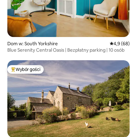
Dom w: South Yorkshire
Średnia ocena
4,9 (68)
Blue Serenity Central Oasis | Bezpłatny parking | 10 osób
Wybór gości
Najpopularniejsze z kategorii Wybór gości