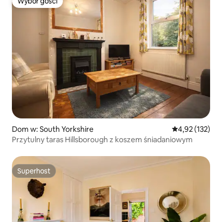
Wybór gości
Wybór gości
Dom w: South Yorkshire
Średnia ocena: 
4,92 (132)
Przytulny taras Hillsborough z koszem śniadaniowym
Superhost
Superhost