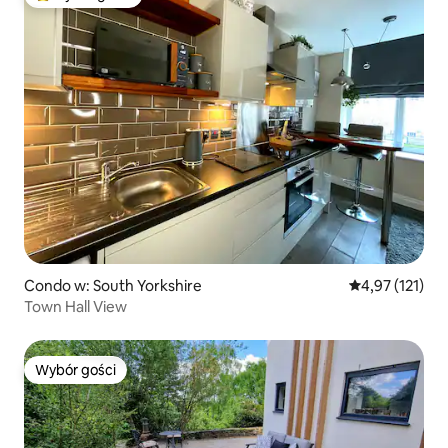
Najpopularniejsze z kategorii Wybór gości
Condo w: South Yorkshire
Średnia ocena: 
4,97 (121)
Town Hall View
Wybór gości
Wybór gości