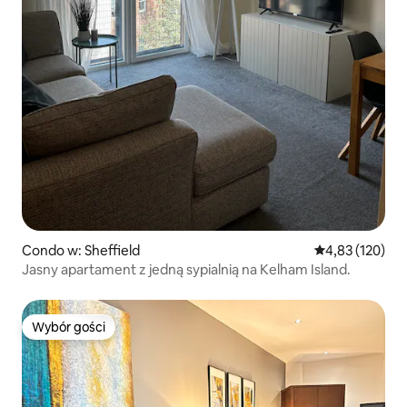
Condo w: Sheffield
Średnia ocena: 
4,83 (120)
Jasny apartament z jedną sypialnią na Kelham Island.
Wybór gości
Wybór gości