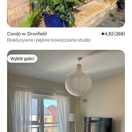
Condo w: Dronfield
Średnia ocena: 
4,82 (268)
Ekskluzywne i piękne nowoczesne studio
Wybór gości
Wybór gości