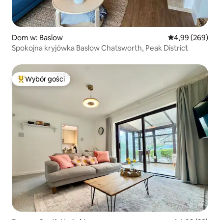
Dom w: Baslow
Średnia ocena: 4
4,99 (269)
Spokojna kryjówka Baslow Chatsworth, Peak District
Wybór gości
Najpopularniejsze z kategorii Wybór gości