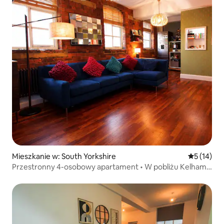
Mieszkanie w: South Yorkshire
Średnia oce
5 (14)
Przestronny 4-osobowy apartament • W pobliżu Kelham
Island