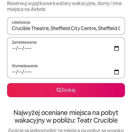
Rezerwuj wyjątkowe kwatery wakacyjne, domy i inne
miejsca na Airbnb
Lokalizacja
Gdy wyniki będą dostępne, możesz poruszać się po nich za pom
Zameldowanie
Wymeldowanie
Szukaj
Najwyżej oceniane miejsca na pobyt
wakacyjny w pobliżu: Teatr Crucible
Goście są jednomyślni: te miejsca na pobyt są wysoko