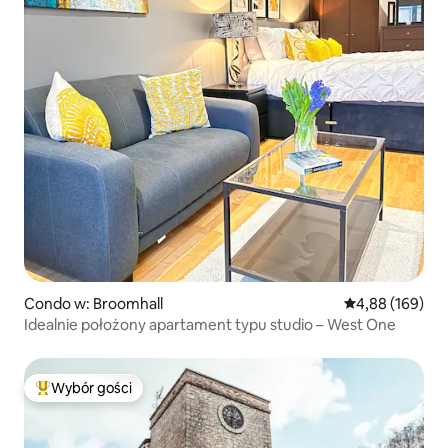
Condo w: Broomhall
Średnia ocena: 
4,88 (169)
Idealnie położony apartament typu studio – West One
Wybór gości
Najpopularniejsze z kategorii Wybór gości