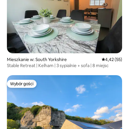
Mieszkanie w: South Yorkshire
Średnia ocena:
4,42 (55)
Stable Retreat | Kelham | 3 sypialnie + sofa | 8 miejsc
Wybór gości
Wybór gości