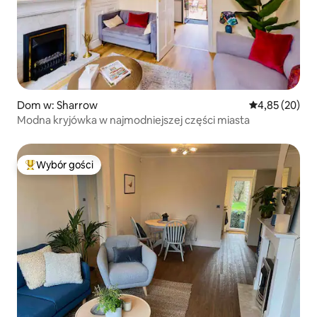
Dom w: Sharrow
Średnia ocena:
4,85 (20)
Modna kryjówka w najmodniejszej części miasta
Wybór gości
Najpopularniejsze z kategorii Wybór gości