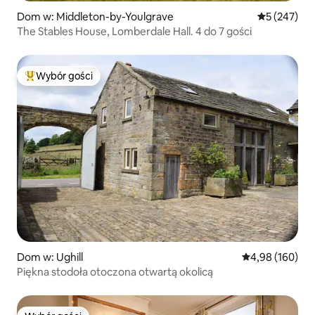
Dom w: Middleton-by-Youlgrave
Średnia ocen
5 (247)
The Stables House, Lomberdale Hall. 4 do 7 gości
Wybór gości
Najpopularniejsze z kategorii Wybór gości
Dom w: Ughill
Średnia ocena: 
4,98 (160)
Piękna stodoła otoczona otwartą okolicą