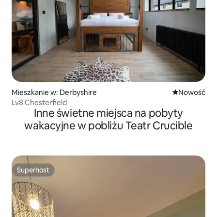
Mieszkanie w: Derbyshire
Nowe miejsc
Nowość
Lv8 Chesterfield
Inne świetne miejsca na pobyty
wakacyjne w pobliżu Teatr Crucible
Superhost
Superhost