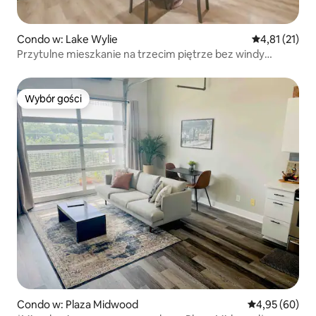
Condo w: Lake Wylie
Średnia ocena:
4,81 (21)
Przytulne mieszkanie na trzecim piętrze bez windy
w Lake Wylie
Wybór gości
Wybór gości
Condo w: Plaza Midwood
Średnia ocena:
4,95 (60)