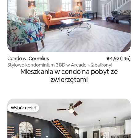
Condo w: Cornelius
Średnia ocena: 
4,92 (146)
Stylowe kondominium 3 BD w Arcade + 2 balkony!
Mieszkania w condo na pobyt ze
zwierzętami
Wybór gości
Wybór gości