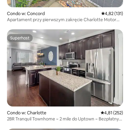
Condo w: Concord
Średnia ocena: 
4,82 (131)
Apartament przy pierwszym zakręcie Charlotte Motor
Speedway!
Superhost
Superhost
Condo w: Charlotte
Średnia ocena: 
4,81 (252)
2BR Tranquil Townhome ~ 2 mile do Uptown ~ Bezpłatny
parking