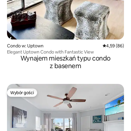
Condo w: Uptown
Średnia ocena:
4,59 (86)
Elegant Uptown Condo with Fantastic View
Wynajem mieszkań typu condo
z basenem
Wybór gości
Wybór gości