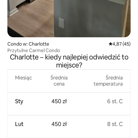
Condo w: Charlotte
Średnia ocena:
4,87 (45)
Przytulne Carmel Condo
Charlotte – kiedy najlepiej odwiedzić to
miejsce?
Miesiąc
Średnia
Średnia
cena
temperatura
Sty
450 zł
6 st. C
Lut
450 zł
8 st. C