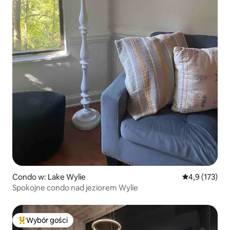
Condo w: Lake Wylie
Średnia ocena:
4,9 (173)
Spokojne condo nad jeziorem Wylie
Wybór gości
Najpopularniejsze z kategorii Wybór gości