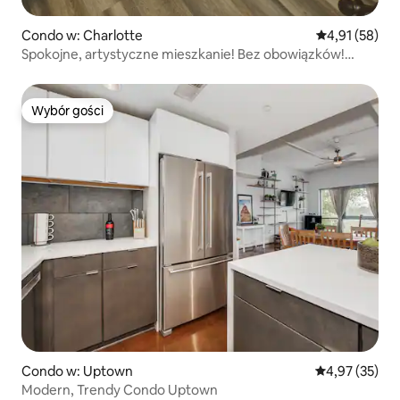
Condo w: Charlotte
Średnia ocena:
4,91 (58)
Spokojne, artystyczne mieszkanie! Bez obowiązków!
Zwierzęta dozwolone South CLT
Wybór gości
Wybór gości
Condo w: Uptown
Średnia ocena:
4,97 (35)
Modern, Trendy Condo Uptown