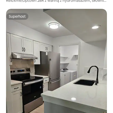
Reluxme|Uptown 2BR z wanną z hydromasażem, siłownią,
basenami i widokami
Superhost
Superhost