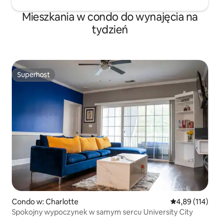
Mieszkania w condo do wynajęcia na
tydzień
Superhost
Superhost
Condo w: Charlotte
Średnia ocena: 
4,89 (114)
Spokojny wypoczynek w samym sercu University City