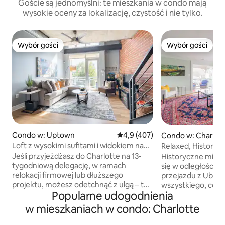
Goście są jednomyślni: te mieszkania w condo mają
wysokie oceny za lokalizację, czystość i nie tylko.
Wybór gości
Wybór gości
Wybór gości
Wybór gości
Condo w: Uptown
Średnia ocena: 4,9 na 5, liczba 
4,9 (407)
Condo w: Charlot
Loft z wysokimi sufitami i widokiem na
Relaxed, Historic
światła miasta
Jeśli przyjeżdżasz do Charlotte na 13-
Historyczne miesz
tygodniową delegację, w ramach
się w odległości s
relokacji firmowej lub dłuższego
przejazdu z Ubere
projektu, możesz odetchnąć z ulgą – to
wszystkiego, co C
Popularne udogodnienia
doskonałe miejsce na pobyt. Witamy
zaoferowania! Idea
w najlepszym umeblowanym lofcie
przyjemności (okoł
w mieszkaniach w condo: Charlotte
w Uptown Charlotte dla pracowników
Stadionu Pantery -
firm, personelu medycznego,
Łatwy dostęp do 