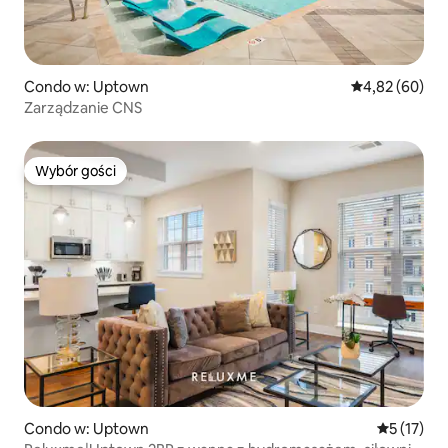
Condo w: Uptown
Średnia ocena:
4,82 (60)
Zarządzanie CNS
Wybór gości
Wybór gości
Condo w: Uptown
Średnia oce
5 (17)