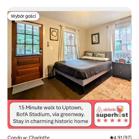
Wybór gości
Wybór gości
Condo w: Charlotte
Średnia ocena:
4,91 (97)