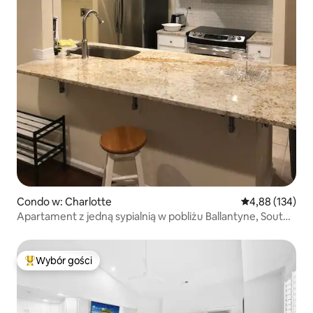
Condo w: Charlotte
Średnia ocena: 
4,88 (134)
Apartament z jedną sypialnią w pobliżu Ballantyne, South
Charlotte
Wybór gości
Najpopularniejsze z kategorii Wybór gości