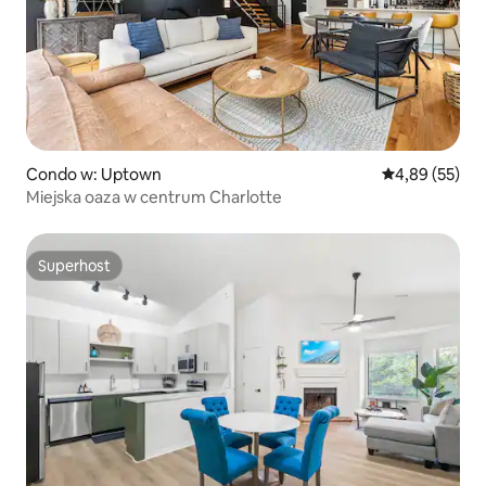
Condo w: Uptown
Średnia ocena:
4,89 (55)
Miejska oaza w centrum Charlotte
Superhost
Superhost