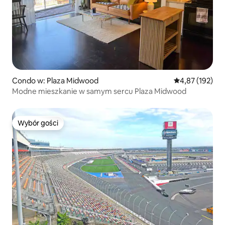
Condo w: Plaza Midwood
Średnia ocena: 
4,87 (192)
Modne mieszkanie w samym sercu Plaza Midwood
Wybór gości
Wybór gości