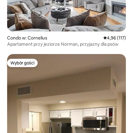
Condo w: Cornelius
Średnia ocena: 
4,96 (117)
Apartament przy jeziorze Norman, przyjazny dla psów
Wybór gości
Wybór gości