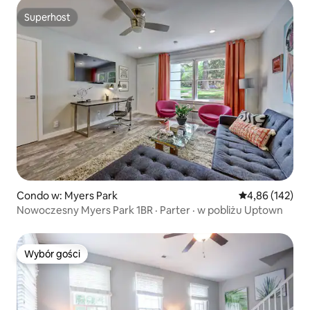
Superhost
Superhost
Condo w: Myers Park
Średnia ocena: 
4,86 (142)
Nowoczesny Myers Park 1BR · Parter · w pobliżu Uptown
Wybór gości
Wybór gości