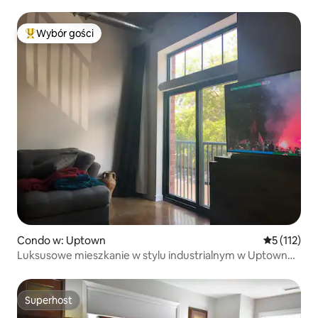
Wybór gości
Najpopularniejsze z kategorii Wybór gości
Condo w: Uptown
Średnia ocen
5 (112)
Luksusowe mieszkanie w stylu industrialnym w Uptown
Charlotte!
Superhost
Superhost