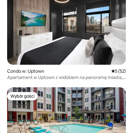
Condo w: Uptown
Średnia oce
5 (52)
Apartament w Uptown z widokiem na panoramę miasta,
basenem, bezpłatnym parkingiem
Wybór gości
Wybór gości