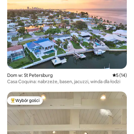
Dom w: St Petersburg
Średnia oce
5 (14)
Casa Coquina: nabrzeże, basen, jacuzzi, winda dla łodzi
Wybór gości
Najpopularniejsze z kategorii Wybór gości