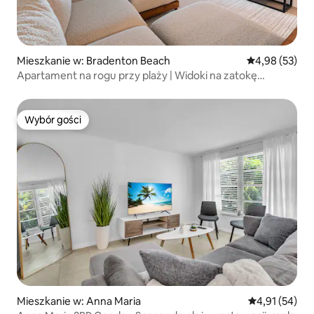
Mieszkanie w: Bradenton Beach
Średnia ocena:
4,98 (53)
Apartament na rogu przy plaży | Widoki na zatokę
o zachodzie słońca
Wybór gości
Wybór gości
Mieszkanie w: Anna Maria
Średnia ocena:
4,91 (54)