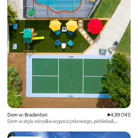
Dom w: Bradenton
Średnia ocena: 
4,99 (141)
Dom w stylu ośrodka wypoczynkowego, pickleball,
podgrzewany basen, zabawa.