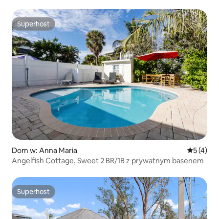
Superhost
Superhost
Dom w: Anna Maria
Średnia oc
5 (4)
Angelfish Cottage, Sweet 2 BR/1B z prywatnym basenem
Superhost
Superhost