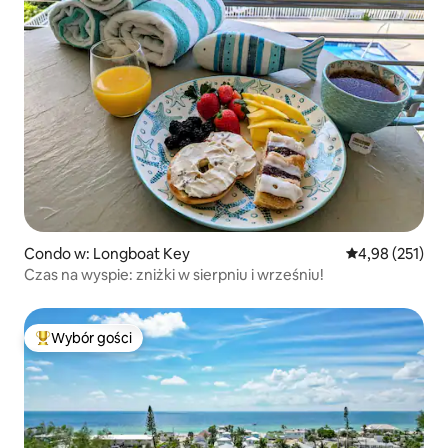
Condo w: Longboat Key
Średnia ocena: 
4,98 (251)
Czas na wyspie: zniżki w sierpniu i wrześniu!
Wybór gości
Najpopularniejsze z kategorii Wybór gości