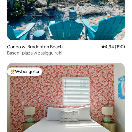
Condo w: Bradenton Beach
Średnia ocena: 
4,94 (190)
Basen i plaża w zasięgu ręki
Wybór gości
Najpopularniejsze z kategorii Wybór gości