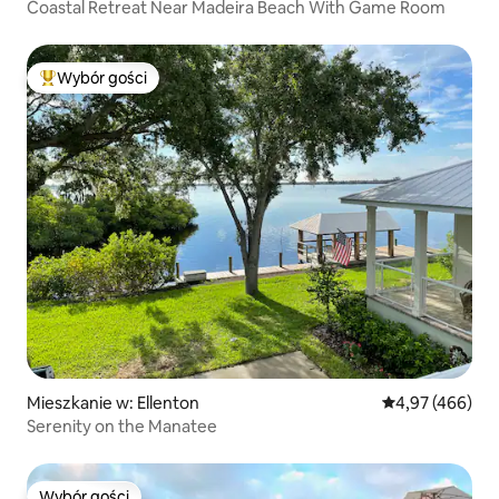
Coastal Retreat Near Madeira Beach With Game Room
Wybór gości
Najpopularniejsze z kategorii Wybór gości
Mieszkanie w: Ellenton
Średnia ocena: 
4,97 (466)
Serenity on the Manatee
Wybór gości