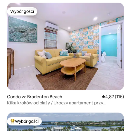
Wybór gości
Wybór gości
Condo w: Bradenton Beach
Średnia ocena: 
4,87 (116)
Kilka kroków od plaży / Uroczy apartament przy
wybrzeżu, w odległości spaceru
Wybór gości
Najpopularniejsze z kategorii Wybór gości