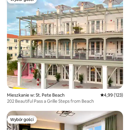
Wybór gości
Mieszkanie w: St. Pete Beach
Średnia ocena: 
4,99 (123)
202 Beautiful Pass a Grille Steps from Beach
Wybór gości
Wybór gości