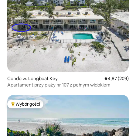
Condo w: Longboat Key
Średnia ocena: 
4,87 (209)
Apartament przy plaży nr 107 z pełnym widokiem
Wybór gości
Najpopularniejsze z kategorii Wybór gości