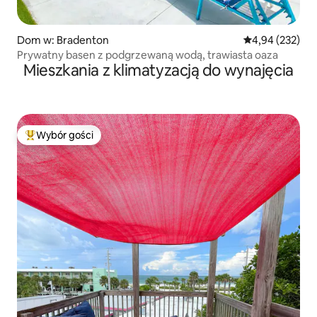
Dom w: Bradenton
Średnia ocena: 
4,94 (232)
Prywatny basen z podgrzewaną wodą, trawiasta oaza
Mieszkania z klimatyzacją do wynajęcia
Wybór gości
Najpopularniejsze z kategorii Wybór gości