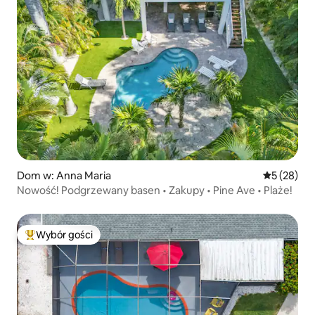
Dom w: Anna Maria
Średnia oce
5 (28)
Nowość! Podgrzewany basen • Zakupy • Pine Ave • Plaże!
Wybór gości
Najpopularniejsze z kategorii Wybór gości