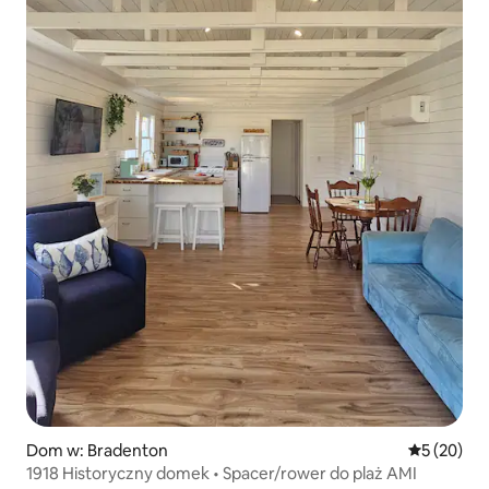
Dom w: Bradenton
Średnia oce
5 (20)
1918 Historyczny domek • Spacer/rower do plaż AMI