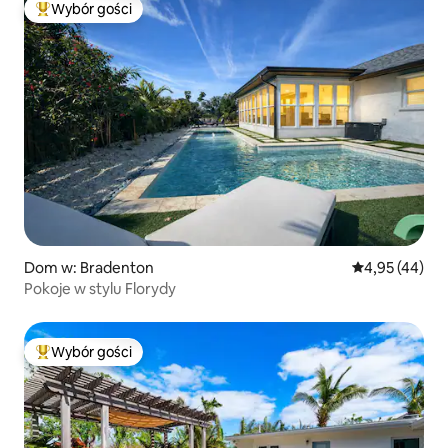
Wybór gości
Najpopularniejsze z kategorii Wybór gości
Dom w: Bradenton
Średnia ocena:
4,95 (44)
Pokoje w stylu Florydy
Wybór gości
Najpopularniejsze z kategorii Wybór gości