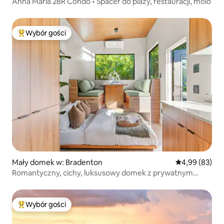
Anna Maria 2BR Condo • Spacer do plaży, restauracji, molo
Wybór gości
Najpopularniejsze z kategorii Wybór gości
Mały domek w: Bradenton
Średnia ocena:
4,99 (83)
Romantyczny, cichy, luksusowy domek z prywatnym
jacuzzi
Wybór gości
Najpopularniejsze z kategorii Wybór gości