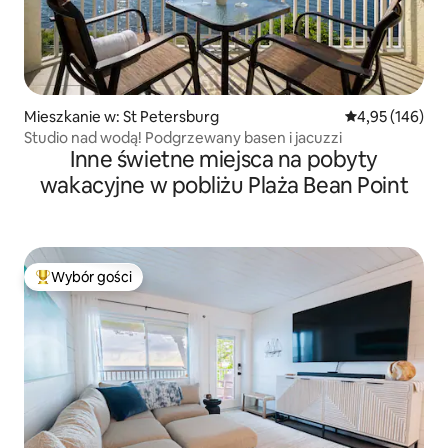
Mieszkanie w: St Petersburg
Średnia ocena: 
4,95 (146)
Studio nad wodą! Podgrzewany basen i jacuzzi
Inne świetne miejsca na pobyty
wakacyjne w pobliżu Plaża Bean Point
Wybór gości
Najpopularniejsze z kategorii Wybór gości