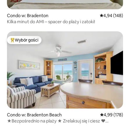
Condo w: Bradenton
Średnia ocena: 
4,94 (148)
Kilka minut do AMI – spacer do plaży i zatoki!
Wybór gości
Najpopularniejsze z kategorii Wybór gości
Condo w: Bradenton Beach
Średnia ocena: 
4,99 (178)
★Bezpośrednio na plaży ★ Zrelaksuj się i ciesz ♥
zachodami słońca!