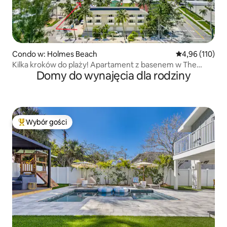
Condo w: Holmes Beach
Średnia ocena: 
4,96 (110)
Kilka kroków do plaży! Apartament z basenem w The
Domy do wynajęcia dla rodziny
Terrace
Wybór gości
Najpopularniejsze z kategorii Wybór gości