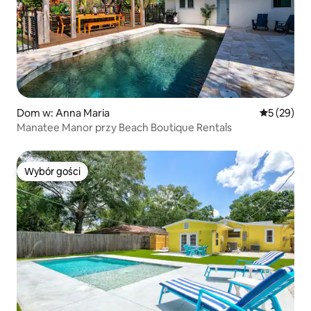
Dom w: Anna Maria
Średnia oce
5 (29)
Manatee Manor przy Beach Boutique Rentals
Wybór gości
Wybór gości