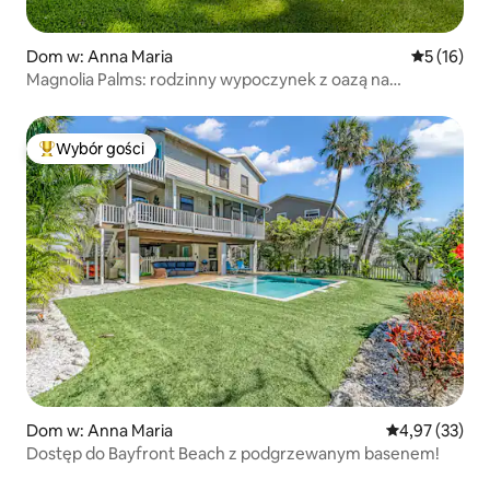
Dom w: Anna Maria
Średnia oce
5 (16)
Magnolia Palms: rodzinny wypoczynek z oazą na
podwórku
Wybór gości
Najpopularniejsze z kategorii Wybór gości
Dom w: Anna Maria
Średnia ocena:
4,97 (33)
Dostęp do Bayfront Beach z podgrzewanym basenem!