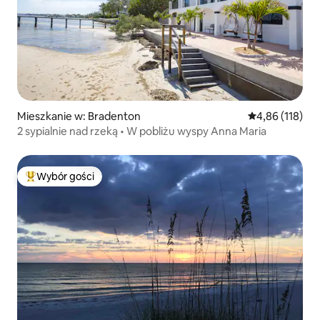
Mieszkanie w: Bradenton
Średnia ocena: 
4,86 (118)
2 sypialnie nad rzeką • W pobliżu wyspy Anna Maria
Wybór gości
Najpopularniejsze z kategorii Wybór gości