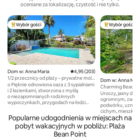
oceniane za lokalizację, czystość i nie tylko.
Wybór gości
Wybór gości
Najpopularniejsze z kategorii Wybór gości
Najpopularniejsze
Dom w: Anna Maria
Średnia ocena: 4,95 na 5, liczba 
4,95 (203)
1/2 przecznicy od plaży – prywatne molo
Dom w: Anna Mari
dla łodzi i 9-metrowy basen
o Pięknie odnowiona oaza z 3 sypialniami
Charming Beach 
i 2 łazienkami, stworzona z myślą
Banyon Trees
Uroczy, jasny dom
o niezapomnianych rodzinnych
ogromnym, zacisz
wypoczynkach, przygodach na łodzi
podwórku, uznany z
i czystym relaksie. o Wiele ofert
cichym, mieszkal
wynajmu twierdzi, że obiekty znajdują
Popularne udogodnienia w miejscach na
Anna Maria. Przytulne ganki i otoczony
się w Anna Maria, ale w rzeczywistości są
ogrodzeniem tropi
pobyt wakacyjnych w pobliżu: Plaża
one położone w bardzo zatłoczonych
się wśród wielkic
rejonach Holmes Beach lub Bradenton
Bean Point
z rodzimymi ptakami. 3 m
Beach. Położony w cichej, zabytkowej