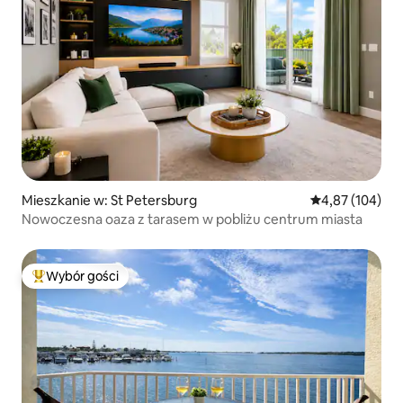
Mieszkanie w: St Petersburg
Średnia ocena: 
4,87 (104)
Nowoczesna oaza z tarasem w pobliżu centrum miasta
Wybór gości
Najpopularniejsze z kategorii Wybór gości