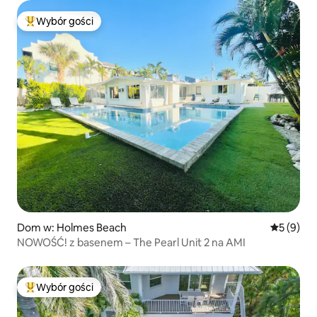
Wybór gości
Najpopularniejsze z kategorii Wybór gości
Dom w: Holmes Beach
Średnia oc
5 (9)
NOWOŚĆ! z basenem – The Pearl Unit 2 na AMI
Wybór gości
Najpopularniejsze z kategorii Wybór gości