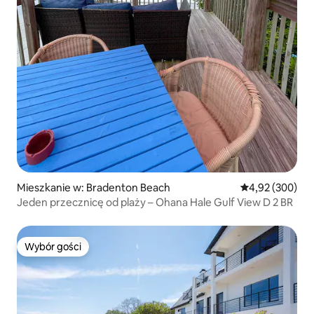
Mieszkanie w: Bradenton Beach
Średnia ocena: 
4,92 (300)
Jeden przecznicę od plaży – Ohana Hale Gulf View D 2 BR
Wybór gości
Wybór gości