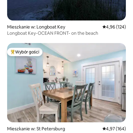
Mieszkanie w: Longboat Key
Średnia ocena: 
4,96 (124)
Longboat Key-OCEAN FRONT- on the beach
Wybór gości
Najpopularniejsze z kategorii Wybór gości
Mieszkanie w: St Petersburg
Średnia ocena: 
4,97 (164)