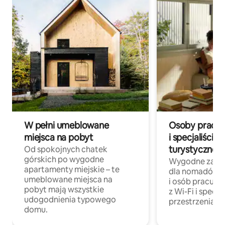
W pełni umeblowane
Osoby pracują
miejsca na pobyt
i specjaliści z
turystycznej
Od spokojnych chatek
górskich po wygodne
Wygodne zakw
apartamenty miejskie – te
dla nomadów 
umeblowane miejsca na
i osób pracując
pobyt mają wszystkie
z Wi-Fi i specja
udogodnienia typowego
przestrzenią do
domu.