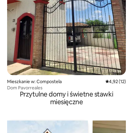
Mieszkanie w: Compostela
Średnia ocena:
4,92 (12)
Dom Pavorreales
Przytulne domy i świetne stawki
miesięczne