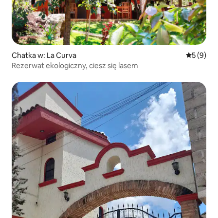
Chatka w: La Curva
Średnia oc
5 (9)
Rezerwat ekologiczny, ciesz się lasem