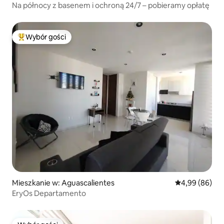
Na północy z basenem i ochroną 24/7 – pobieramy opłatę
Wybór gości
Najpopularniejsze z kategorii Wybór gości
Mieszkanie w: Aguascalientes
Średnia ocena:
4,99 (86)
EryOs Departamento