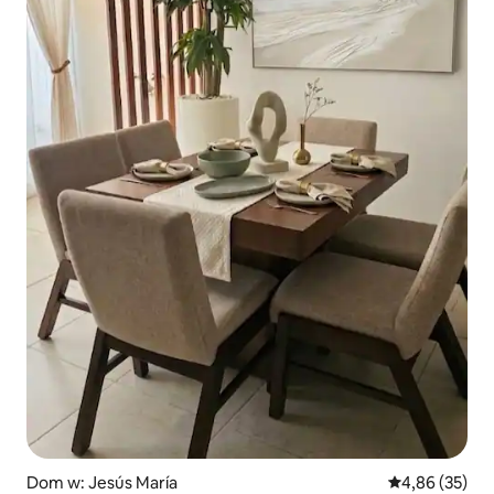
Dom w: Jesús María
Średnia ocena:
4,86 (35)