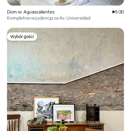
Dom w: Aguascalientes
Średnia oc
5 (8)
Kompletna rezydencja za Av. Universidad
Wybór gości
Wybór gości