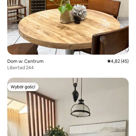
Dom w: Centrum
Średnia ocena:
4,82 (45)
Libertad 244
Wybór gości
Wybór gości