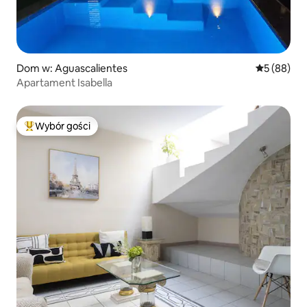
Dom w: Aguascalientes
Średnia oce
5 (88)
Apartament Isabella
Wybór gości
Najpopularniejsze z kategorii Wybór gości