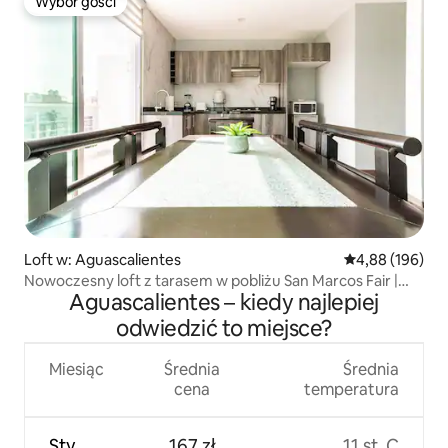
Wybór gości
Wybór gości
Loft w: Aguascalientes
Średnia ocena: 
4,88 (196)
Nowoczesny loft z tarasem w pobliżu San Marcos Fair |
Aguascalientes – kiedy najlepiej
klimatyzacja
odwiedzić to miejsce?
Miesiąc
Średnia
Średnia
cena
temperatura
Sty
167 zł
11 st. C