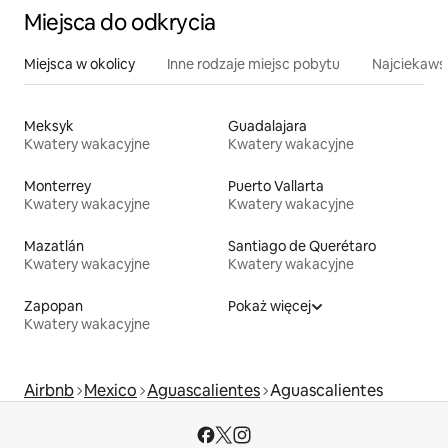
Miejsca do odkrycia
Miejsca w okolicy
Inne rodzaje miejsc pobytu
Najciekawsz
Meksyk
Guadalajara
Kwatery wakacyjne
Kwatery wakacyjne
Monterrey
Puerto Vallarta
Kwatery wakacyjne
Kwatery wakacyjne
Mazatlán
Santiago de Querétaro
Kwatery wakacyjne
Kwatery wakacyjne
Zapopan
Pokaż więcej
Kwatery wakacyjne
Airbnb
Mexico
Aguascalientes
Aguascalientes