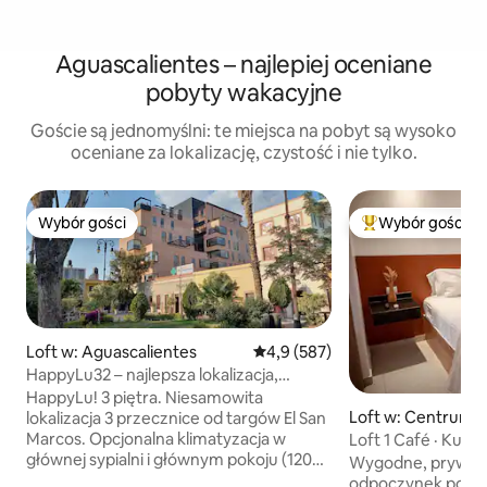
Aguascalientes – najlepiej oceniane
pobyty wakacyjne
Goście są jednomyślni: te miejsca na pobyt są wysoko
oceniane za lokalizację, czystość i nie tylko.
Wybór gości
Wybór gości
Wybór gości
Najpopularniejsze
Loft w: Aguascalientes
Średnia ocena: 4,9 na 5, liczba 
4,9 (587)
HappyLu32 – najlepsza lokalizacja,
prywatny garaż, klimatyzacja opcjonalna
HappyLu! 3 piętra. Niesamowita
Loft w: Centrum
lokalizacja 3 przecznice od targów El San
Marcos. Opcjonalna klimatyzacja w
Loft 1 Café · Kultu
głównej sypialni i głównym pokoju (120
odległości spacer
Wygodne, prywatne
USD za noc). Wstęp na targi wliczony w
odpoczynek po dłu