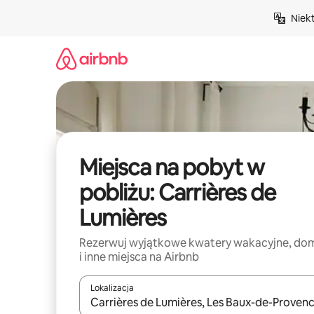
Przejdź
Niek
do
treści
Miejsca na pobyt w
pobliżu: Carrières de
Lumières
Rezerwuj wyjątkowe kwatery wakacyjne, do
i inne miejsca na Airbnb
Lokalizacja
Gdy wyniki będą dostępne, możesz poruszać się p