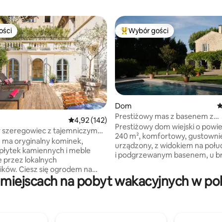
ości
Wybór gości
ości
Najpopularniejsze z kategorii 
Dom
Ś
Prestiżowy mas z basenem z
, liczba recenzji: 119
Średnia ocena: 4,92 na 5, liczba recenzji: 142
4,92 (142)
podgrzewaną wodą
Prestiżowy dom wiejski o powi
y szeregowiec z tajemniczym
240 m², komfortowy, gustowni
cem i basenem
 ma oryginalny kominek,
urządzony, z widokiem na połu
 płytek kamiennych i meble
i podgrzewanym basenem, u b
 przez lokalnych
Luberon. Idealne miejsce, z kt
ików. Ciesz się ogrodem na
można zwiedzać Isle sur la Sor
miejscach na pobyt wakacyjnych w pobl
u i basenem (spokojna
Gordes, Fontaines de Vaucluse 
 relaksacyjna, nasi sąsiedzi
W zaprojektowanym parku znaj
sobie spokój). Okolica jest
piękny trawnik, drzewa oliwne
ale atrakcje, takie jak Pont
Prowansji i boisko do gry w boc
 restauracje i bary, znajdują się
Jesienią podczas wieczorów