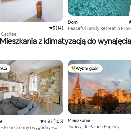
Dom
Ś
Średnia ocena: 5 na 5, liczba recenzji: 14
5 (14)
Peaceful Family Retreat in Pro
Heated Pool
n Cachée
Mieszkania z klimatyzacją do wynajęci
ości
Wybór gości
ości
Najpopularniejsze z kategorii 
Mieszkanie
ie
Średnia ocena: 4,97 na 5, liczba recenzji: 105
4,97 (105)
Twarzą do Pałacu Papieży
– Przestronny i wygodny –