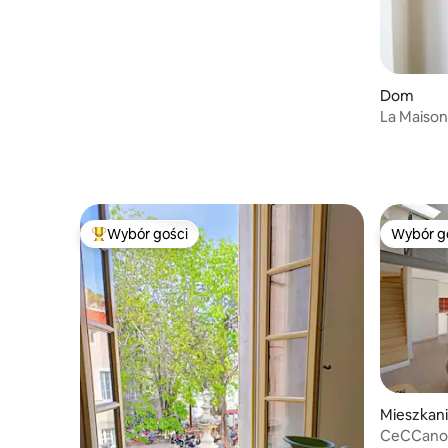
Dom
La Maiso
Wybór gości
Wybór g
Najpopularniejsze z kategorii Wybór gości
Wybór g
Mieszkan
CeCCano 