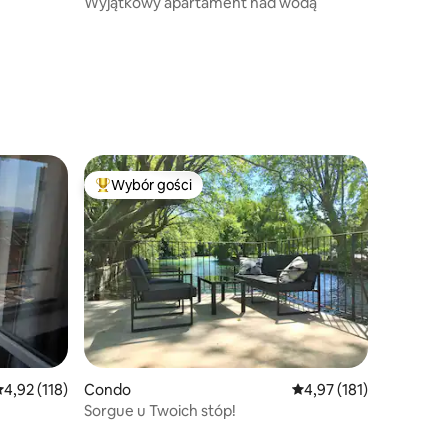
Wyjątkowy apartament nad wodą
Wybór gości
Najpopularniejsze z kategorii Wybór gości
rednia ocena: 4,92 na 5, liczba recenzji: 118
4,92 (118)
Condo
Średnia ocena: 4,97 na 5
4,97 (181)
Sorgue u Twoich stóp!