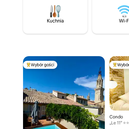
z kuchnią w stylu wiejskiego domu
w odległo
i francuską pościelą. Dni wypełnione są
spacerem.
wizytami na targowiskach, zwiedzaniem
się w odle
winnic i wypiciem wina o zachodzie
będziesz
Kuchnia
Wi-F
słońca. Wiosenne kwiaty wiśni i letnie
ale będzi
pola lawendy dopełniają uroku pór roku.
za dnia i 
Zaledwie 5 minut od piekarni w wiosce, a
każdego 
jednak spokojnie odosobnione.
Wybór gości
Wybór
Najpopularniejsze z kategorii Wybór gości
Najpopul
Condo
„Le 11” ⭐️
parking, N