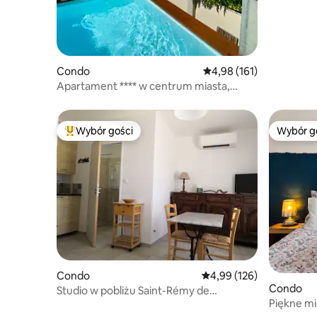
Condo
Średnia ocena: 4,98 na 5
4,98 (161)
Apartament **** w centrum miasta,
rzadko spotykany, taras, basen,
klimatyzacja
Wybór gości
Wybór g
Najpopularniejsze z kategorii Wybór gości
Wybór g
Condo
Średnia ocena: 4,99 na 5
4,99 (126)
Condo
Studio w pobliżu Saint-Rémy de
Piękne mi
Provence
Bezpłatny