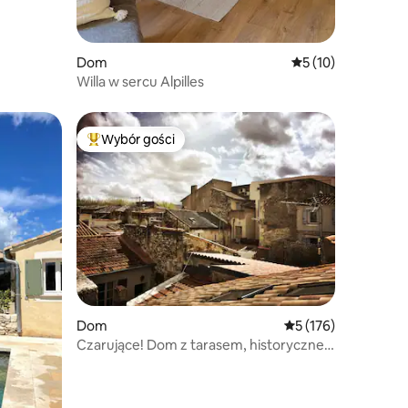
Dom
Średnia ocena: 5 na
5 (10)
Willa w sercu Alpilles
Wybór gości
Wybór gości
Najpopularniejsze z kategorii Wybór gości
Dom
Średnia ocena: 5 na 5
5 (176)
Czarujące! Dom z tarasem, historyczne
serce