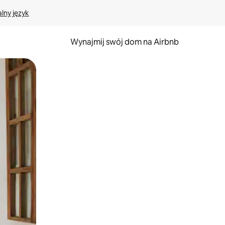
lny język
Wynajmij swój dom na Airbnb
e za pomocą gestów dotykowych lub przesuwania.