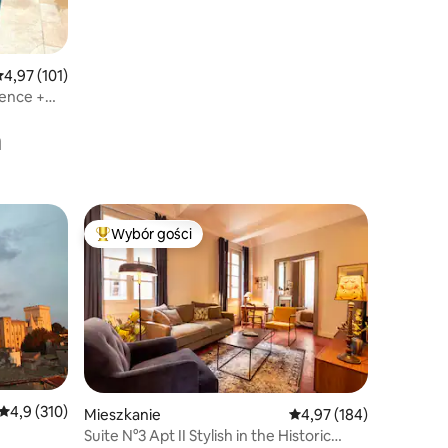
rednia ocena: 4,97 na 5, liczba recenzji: 101
4,97 (101)
vence +
a
Wybór gości
Wybór gości
Najpopularniejsze z kategorii Wybór gości
Średnia ocena: 4,9 na 5, liczba recenzji: 310
4,9 (310)
Mieszkanie
Średnia ocena: 4,97 na 5
4,97 (184)
Suite N°3 Apt II Stylish in the Historic