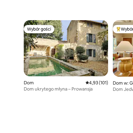
Wybór gości
Wybór
Wybór gości
Najpopul
Dom
Średnia ocena: 4,93 na 5
4,93 (101)
Dom w: G
Dom ukrytego młyna – Prowansja
Dom Jed