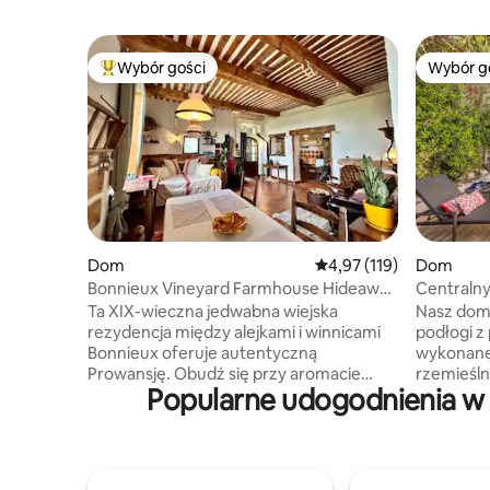
Wybór gości
Wybór g
Najpopularniejsze z kategorii Wybór gości
Wybór g
Dom
Średnia ocena: 4,97 na 5
4,97 (119)
Dom
Bonnieux Vineyard Farmhouse Hideaway
Centraln
– zwierzęta mile widziane
dziedziń
Ta XIX-wieczna jedwabna wiejska
Nasz dom
rezydencja między alejkami i winnicami
podłogi z
Bonnieux oferuje autentyczną
wykonane
Prowansję. Obudź się przy aromacie
rzemieśln
Popularne udogodnienia w 
espresso na tarasie z widokiem na
dziedzińc
winnicę, a następnie wybierz się na
przestrzeń
spacer po ciepłe rogaliki, gdy
również cenią 
rozbrzmiewają dzwony. Zabytkowe
spokojna, 
kamienne mury i dębowe belki łączą się
d'Avignon,