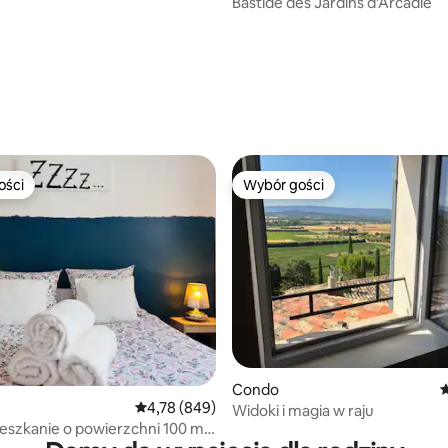
Bastide des Jardins d'Arcadie
, liczba recenzji: 161
ości
Wybór gości
ości
Wybór gości
, liczba recenzji: 126
Condo
Ś
Średnia ocena: 4,78 na 5, liczba recenzji: 849
4,78 (849)
Widoki i magia w raju
eszkanie o powierzchni 100 m².
 prywatny parking.